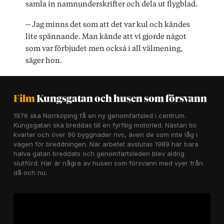
samla in namnunderskrifter och dela ut flygblad.
-- Jag minns det som att det var kul och kändes
lite spännande. Man kände att vi gjorde något
som var förbjudet men också i all välmening,
säger hon.
Film
Kungsgatan och husen som försvann
1976 ska Norrköping få en ny genomfartsled i centrum.
Kungsgatan ska breddas till en fyrfilig motorled. Nästan tio
kvarter och över 90 byggnader rivs, även de som inte låg i
vägen för breddningen. När arbetet avslutas 1989 har bara
halva gatan breddats och genomfartsleden blev aldrig
slutförd. Här är några av husen som försvann med vyer från
då och nu.