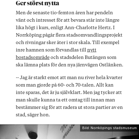
Ger störst nytta
Men de senaste tio-femton åren har pendeln
vänt och intresset för att bevara står inte längre
lika högt i kurs, enligt Ann-Charlotte Hertz. I
Norrköping pågår flera stadsomvandlingsprojekt
och rivningar sker åter i stor skala. Till exempel
inre hamnen som förvandlas till
nytt
bostadsområde
och stadsdelen Butängen som
ska lämna plats för den nya järnvägen Ostlänken.
-- Jag är starkt emot att man nu river hela kvarter
som man gjorde på 60- och 70-talen. Allt kan
inte sparas, det är ju självklart. Men jag tycker att
man skulle kunna ta ett omtag till innan man
bestämmer sig för att radera ut stora partier av en
stad, säger hon.
Bild: Norrköpings stadsmuseum