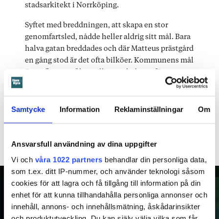
stadsarkitekt i Norrköping.
Syftet med breddningen, att skapa en stor
genomfartsled, nådde heller aldrig sitt mål. Bara
halva gatan breddades och där Matteus prästgård
en gång stod är det ofta bilköer. Kommunens mål
är att flytta trafiken till en ny led utanför stan.
-- När det gäller Kungsgatan går det tyvärr inte
bygga hus där igen och göra den smalare och
Samtycke
Information
Reklaminställningar
Om
gemytlig. Vi försöker på olika sätt trolla bort den
ödsliga känslan av motorled genom att plantera
träd och på sikt vill vi ha spårväg där, förklarar
Ansvarsfull användning av dina uppgifter
Karin Milles.
Vi och
våra 1022 partners
behandlar din personliga data,
som t.ex. ditt IP-nummer, och använder teknologi såsom
Bild: Juliana Fälldin / Norrköpings kommun
cookies för att lagra och få tillgång till information på din
enhet för att kunna tillhandahålla personliga annonser och
innehåll, annons- och innehållsmätning, åskådarinsikter
och produktutveckling. Du kan själv välja vilka som får