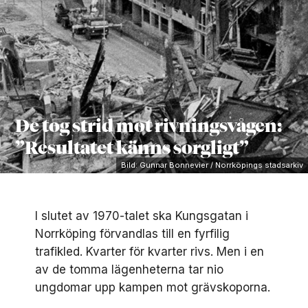
De tog strid mot rivningsvågen:
”Resultatet känns sorgligt”
Bild: Gunnar Bonnevier / Norrköpings stadsarkiv
I slutet av 1970-talet ska Kungsgatan i
Norrköping förvandlas till en fyrfilig
trafikled. Kvarter för kvarter rivs. Men i en
av de tomma lägenheterna tar nio
ungdomar upp kampen mot grävskoporna.