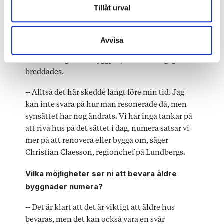
Dessa kan i sin tur kombinera informationen med annan
Tillåt urval
Lundbergs fastigheter var en av de mest aktiva
information som du har tillhandahållit eller som de har
byggherrarna under rivningsvågen i Norrköping
samlat in när du har använt deras tjänster.
och stora delar av deras bestånd byggdes under
Avvisa
1960- , -70 och 80-talen. Hyresvärden drev även
flera rivningar och byggprojekt när Kungsgatan
breddades.
-- Alltså det här skedde långt före min tid. Jag
kan inte svara på hur man resonerade då, men
synsättet har nog ändrats. Vi har inga tankar på
att riva hus på det sättet i dag, numera satsar vi
mer på att renovera eller bygga om, säger
Christian Claesson, regionchef på Lundbergs.
Vilka möjligheter ser ni att bevara äldre
byggnader numera?
-- Det är klart att det är viktigt att äldre hus
bevaras, men det kan också vara en svår