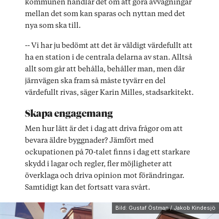
kommunen handlar det om att göra avvägningar
mellan det som kan sparas och nyttan med det
nya som ska till.
-- Vi har ju bedömt att det är väldigt värdefullt att
ha en station i de centrala delarna av stan. Alltså
allt som går att behålla, behåller man, men där
järnvägen ska fram så måste tyvärr en del
värdefullt rivas, säger Karin Milles, stadsarkitekt.
Skapa engagemang
Men hur lätt är det i dag att driva frågor om att
bevara äldre byggnader? Jämfört med
ockupationen på 70-talet finns i dag ett starkare
skydd i lagar och regler, fler möjligheter att
överklaga och driva opinion mot förändringar.
Samtidigt kan det fortsatt vara svårt.
Bild: Gustaf Östman / Jakob Kindesjö