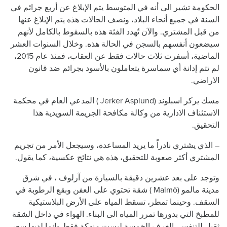
الحكومة تشير الى أنه في المتوسط يتم الإبلاغ عن أربع جرائم في
السنة في جميع أنحاء البلاد، ونصف الحالات هذه يتم الإبلاغ عنها
من قبل المشتري. والآن تُهدد الفئة هذه بالسقوط بالكامل لأنهم
سيضعون أنفسهم بالسجن في الحالة هذه. وخلال السنوات العشر
الماضية، أسفرت ثلاث حالات فقط عن العقاب، فمنذ عام 2015،
لم تتم إدانة أي سماسرة يتعاملون بالأسود بجرائم ضد قانون
الاراضي.
مسك يركر اسبلوند (Jerker Asplund ) المدعي العام في محكمة
الاستئناف الادارية من وكالة مكافحة الجريمة السويدية هذا
التحقيق.
– الذي يشتري نادراً ما يريد المساعدة، وسيجعل الأمر من تجريم
المشتري أكثر صعوبة للتحقيق، هذه هي نتائج عكسية، كما يقول.
وتوجد على بعد عشرين دقيقة بالسيارة من آرلوف ، في شرق
مدينة مالمو (Malmö ) شقة تحتوي على العفن وبقع الرطوبة في
السقف. وحينما تمطر، تسقط المياه على الأرض البلاستيكية
للمطبخ التي بدورها تمرر المياه الى البناء. الهواء في داخل الشقة
ثقيل للتنفس، الغرف الخمسة ليست منهكة فقط وانما لديها سعر