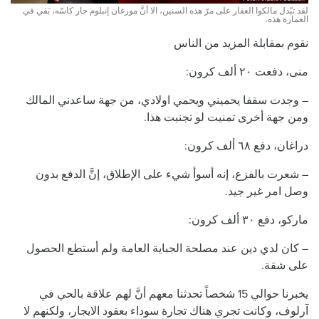
لقد تبّدل مالكوا العقار على مرّ هذه السنين، الا أنَّ مورغان إنبلوم جار كاسّه، بَقي في
العمارة هذه.
نقوم بمقابلة المزيد من الناس
منى، دفعت ٢٠ ألف كرون:
– وجدت سقفا يحميني ويحمي اولادي، من جهة ساعدني المالك
ومن جهة أخرى تمنيت لو تجنبت هذا.
دراغان، دفع ٦٨ ألف كرون:
– شعرت بالفزع، إنه أسوأ شيء على الإطلاق، إنَّ الدفع بدون
وصل امر غير جيد.
ماركو، دفع ٣٠ ألف كرون:
– كان لدي دين عند مصلحة الجباية العامة ولم أستطع الحصول
على شقة.
يخبرنا حوالي 15 شخصاً تحدثنا معهم أنَّ لهم علاقة بالحي في
آرلوف، وكانت تجري هناك تجارة سوداء بعقود الايجار، ولكنهم لا