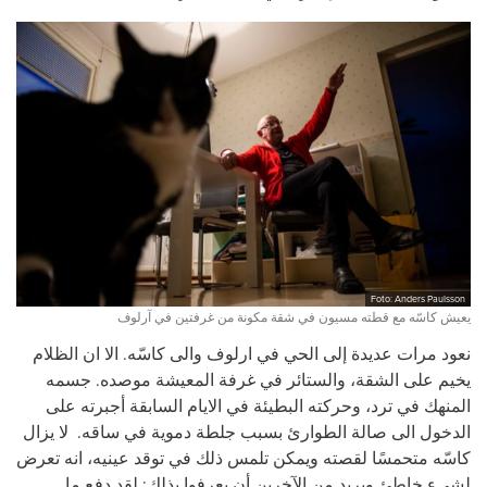
Foto: Anders Paulsson
يعيش كاسّه مع قطته مسيون في شقة مكونة من غرفتين في آرلوف
نعود مرات عديدة إلى الحي في ارلوف والى كاسّه. الا ان الظلام
يخيم على الشقة، والستائر في غرفة المعيشة موصده. جسمه
المنهك في ترد، وحركته البطيئة في الايام السابقة أجبرته على
الدخول الى صالة الطوارئ بسبب جلطة دموية في ساقه. لا يزال
كاسّه متحمسًا لقصته ويمكن تلمس ذلك في توقد عينيه، انه تعرض
لشيء خاطئ ويريد من الآخرين أن يعرفوا بذلك: لقد دفع ما