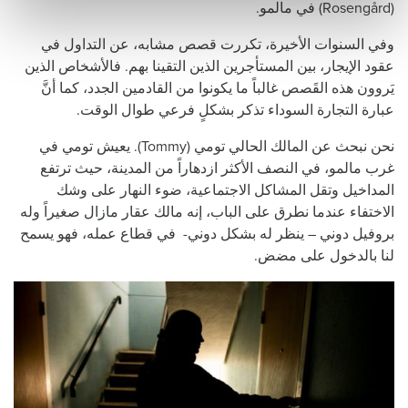
(Rosengård) في مالمو.
وفي السنوات الأخيرة، تكررت قصص مشابه، عن التداول في
عقود الإيجار، بين المستأجرين الذين التقينا بهم. فالأشخاص الذين
يَروون هذه القَصص غالباً ما يكونوا من القادمين الجدد، كما أنَّ
عبارة التجارة السوداء تذكر بشكلٍ فرعي طوال الوقت.
نحن نبحث عن المالك الحالي تومي (Tommy). يعيش تومي في
غرب مالمو، في النصف الأكثر ازدهاراً من المدينة، حيث ترتفع
المداخيل وتقل المشاكل الاجتماعية، ضوء النهار على وشك
الاختفاء عندما نطرق على الباب، إنه مالك عقار مازال صغيراً وله
بروفيل دوني – ينظر له بشكل دوني- في قطاع عمله، فهو يسمح
لنا بالدخول على مضض.