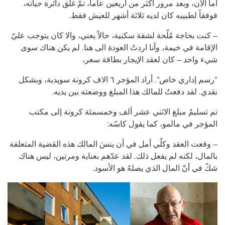
أما الآن، وبعد مرور أكثر من أربعين عاماً، تمَّ غلق دائرة حياته،
فوفقاً لطبيبه كان لديه ثلاثة أشهر للعيش فقط.
– كنت بحاجة مُلّحة لشقة سكنية، حالاً يعني، والا كان يتوجب عليّ
الإقامة في خيمة، وأنا اردتُ العودة الى هنا. لم يكن هناك سوى
شيء واحد – كان لعقد الإيجار بطاقة سعر،
”رسم إداري خاص”. أراد المؤجر ٦ الاف كرونة سويدية، وبشكل
نقدي. لقد دفعتُ للمالك هذا المبلغ ووضعته بين يديه.
تم تسليمُ مبلغ الاثني عشر ألف وخمسمئة كرونة إلى مكتب
المؤجر في مالمو، كما يقول كاسّه:
– وقعت العقد وكلّي أمل في أن ينسَ المالك هذه القضية المتعلقة
بالمال، لكنه لم يفعل ذلك. لقد عدّهم بعناية ومرتين، ليس هناك
شكّ في أنّ المال الذي يصلهُ هو الأسود.