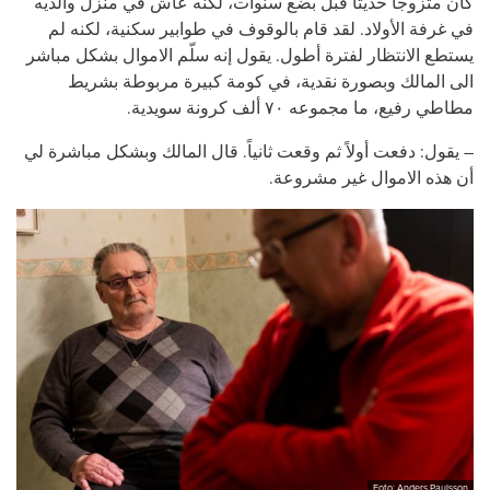
كان متزوجا حديثاً قبل بضع سنوات، لكنه عاش في منزل والديه
في غرفة الأولاد. لقد قام بالوقوف في طوابير سكنية، لكنه لم
يستطع الانتظار لفترة أطول. يقول إنه سلّم الاموال بشكل مباشر
الى المالك وبصورة نقدية، في كومة كبيرة مربوطة بشريط
مطاطي رفيع، ما مجموعه ٧٠ ألف كرونة سويدية.
– يقول: دفعت أولاً ثم وقعت ثانياً. قال المالك وبشكل مباشرة لي
أن هذه الاموال غير مشروعة.
Foto: Anders Paulsson