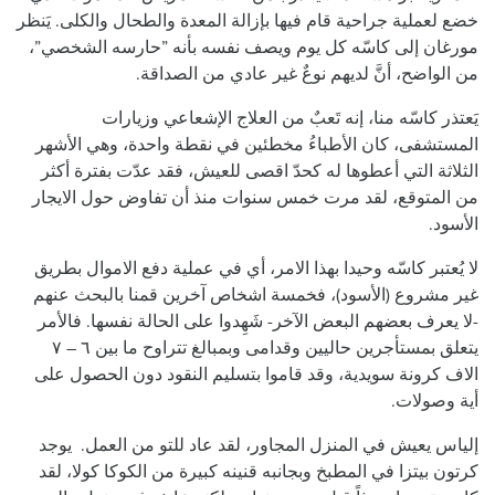
خضع لعملية جراحية قام فيها بإزالة المعدة والطحال والكلى. يَنظر
مورغان إلى كاسّه كل يوم ويصف نفسه بأنه ”حارسه الشخصي”،
من الواضح، أنَّ لديهم نوعٌ غير عادي من الصداقة.
يَعتذر كاسّه منا، إنه تَعبٌ من العلاج الإشعاعي وزيارات
المستشفى، كان الأطباءُ مخطئين في نقطة واحدة، وهي الأشهر
الثلاثة التي أعطوها له كحدّ اقصى للعيش، فقد عدّت بفترة أكثر
من المتوقع، لقد مرت خمس سنوات منذ أن تفاوض حول الايجار
الأسود.
لا يُعتبر كاسّه وحيدا بهذا الامر، أي في عملية دفع الاموال بطريق
غير مشروع (الأسود)، فخمسة اشخاص آخرين قمنا بالبحث عنهم
-لا يعرف بعضهم البعض الآخر- شَهِدوا على الحالة نفسها. فالأمر
يتعلق بمستأجرين حاليين وقدامى وبمبالغ تتراوح ما بين ٦ – ٧
الاف كرونة سويدية، وقد قاموا بتسليم النقود دون الحصول على
أية وصولات.
إلياس يعيش في المنزل المجاور، لقد عاد للتو من العمل. يوجد
كرتون بيتزا في المطبخ وبجانبه قنينه كبيرة من الكوكا كولا، لقد