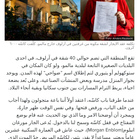
Foto: Anders Paulsson
تكلفة عقد الايجار لشقة مكونة من غرفتين في آرلوف خارج مالمو، كلّفت كاسّه ٦٠٠٠
كرون.
تقع المنطقة التي تضم حوالي 40 شقة في آرلوف، في احدى
البلديات الصغيرة التابعة لبلدية مالمو، ولو كان المكان في
ستوكهولم أو يتبوري لتم إطلاق اسم ”ضواحي” لهذه المدن. ويوجد
بجوار المنزل مدرسة وبعض المنشآت الصناعية، وعلى بُعد بضعة
احياء، يربط الترام المسارات بين جنوب سكانيا وبقية أنحاء البلاد.
عندما طرقنا باب كاسّه، اعتقد أولاً أننا باعة متجولون ولهذا أجاب
من خلف الباب، ورفض فتحها. وفي نفس الوقت ظهر جارهُ،
وبمجرد أن أوضحنا الامر وما الذي نود الحديث عنه قام بوضع
المفتاح في قفل كاسّه وسمح لنا بالدخول. يُدعى الجار مورغان
انبلوم(Morgan Enblom)، حيث عاش في العمارة السكنية عشرين
عاماً ويعتبر مساعداً لا يقدر بثمن لكاسّه المريض حدّ الموت الذي