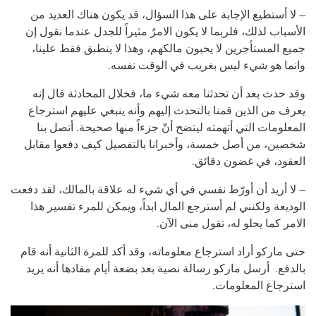
– لا أستطيع الإجابة على هذا السؤال، قد يكون هناك العديد من
الأسباب لذلك، فلربما لا يكون الامرُ مثيراً للجدل عندما نقول إن
جميع المستأجرين لا يحبون مالكهم، وهذا لا ينطبق فقط علينا،
وانما هو شيء ليس بغريب في الوقت نفسه.
وقد حدث بعد أن تحدثنا معه شيء ما، فخلال المحادثة قال إنه
يعرف من الذين قمنا بالتحدث إليهم وأنه ينبغي عليهم استرجاع
المعلومات التي أتهمته ليتضح أنّ جزءاً منها صحيحة. أتصل بنا
شخصين، من أصل خمسة، وأخبرانا بالتفصيل كيف دفعوا مقابل
العقود، في غضون دقائق.
– لا أريد أن أورّط نفسي في أي شيء له علاقة بالمالك، لقد دفعت
الوديعة ولكنني لم أسترجع المال ابداً، ويمكن للمرء تفسير هذا
الامر كما يحلو له، تقول منى الآن.
حتى ماركو أراد استرجاع معلوماته، وقد أكد للمرة الثانية أنه قام
بالدفع. أرسل ماركو رسالة نصية بعد بضعة أيام مفادها أنه يريد
استرجاع المعلومات.