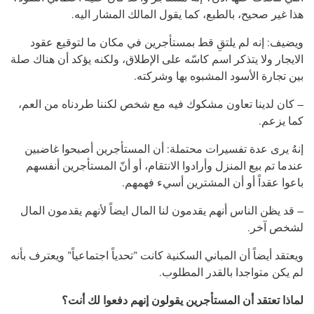
هذا غير صحيح، بالطبع، كما يقول المالك المشار اليه.
ويضيف: إنه لم يلتقِ قط بمستأجرين في مكان ما لتوقيع عقود
الايجار ولا يتذكر اسم كاسّه على الإطلاق، ولكنه يؤكد أن هناك صلة
بين تجارة الأسود المشبوه بها وشركته.
– كان لدينا تعاون مشكوك فيه مع شخص لكننا طردناه من العم،
كما يزعم.
إنهُ يرى عدة تفسيرات محتملة: أن المستأجرين أصبحوا غاضبين
عندما تم بيع المنزل وأرادوا الانتقام، أو أنّ المستأجرين أنفسهم
باعوا عقداً أو أن المشترين أسيء فهمهم.
– قد يظن الناس أنهم يقدمون لنا المال ايضاً لأنهم يقدمون المال
لشخص آخر.
ويعتقد أيضاً أن المباني السكنية كانت ”تحدياً اجتماعياً” ويعترف بأنه
لم يكن متواجدا بالقدر المطلوب.
لماذا تعتقد أن المستأجرين يقولون إنهم دفعوا لك أنت؟