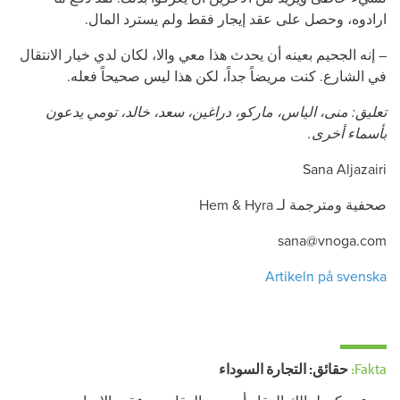
ارادوه، وحصل على عقد إيجار فقط ولم يسترد المال.
– إنه الجحيم بعينه أن يحدث هذا معي والا، لكان لدي خيار الانتقال
في الشارع. كنت مريضاً جداً، لكن هذا ليس صحيحاً فعله.
تعليق: منى، الياس، ماركو، دراغين، سعد، خالد، تومي يدعون
بأسماء أخرى.
Sana Aljazairi
صحفية ومترجمة لـ Hem & Hyra
sana@vnoga.com
Artikeln på svenska
Fakta:
حقائق: التجارة السوداء