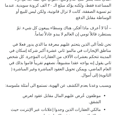
المساعدة فقط، ولكنه يؤكد مبلغ الـ ٢٠ الف كرونة سويدية. عندما
تم تسوية الصفقة، كانت لا تزال قانونية، ولكن ليس للبيع أو
الوساطة مقابل الدفع.
– أنا لا أعرف ماذا أفكر، هناك وسطاء يبيعون كل شيء. ثمّ
يستطرد قائلاً تومي إن العالم لا يبدو عادلاً تماماً.
نحن نلجأ الى الذين يتحتم عليهم معرفة ما الذي يدور فعلا في
مناطق الإيجارات في مالمو: ثاني عشرة أكبر شركة إسكان في
المدينة تتحكم بعشرات الآلاف من العقارات المؤجرة. كل شخص
ثاني يقول إنه يواجه عقدا مشبوهاً، نصفهم تقريباً قاموا بذلك في
العام الماضي، ويمكن تحويل العقود المباشرة وغير المباشرة (
الثانوية) إلى أموال.
وبسبب وعدنا بعدم الكشف عن الهوية، نستمع الى أمثلة ملموسة:
موظفون عُرض عليهم المال مقابل عقود لعرض
الشقق.
مالكي العقارات الذين وجدوا إعلانات عبر الإنترنت حيث