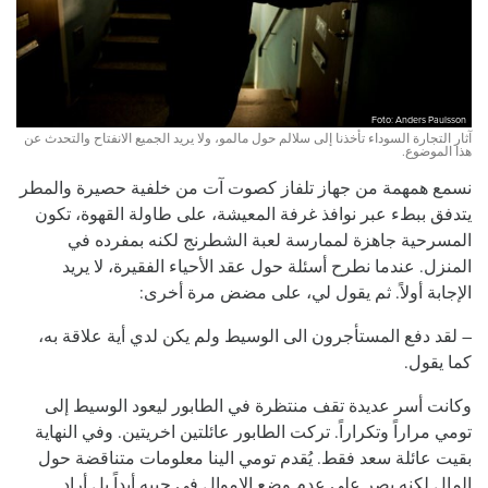
Foto: Anders Paulsson
آثار التجارة السوداء تأخذنا إلى سلالم حول مالمو، ولا يريد الجميع الانفتاح والتحدث عن
هذا الموضوع.
نسمع همهمة من جهاز تلفاز كصوت آت من خلفية حصيرة والمطر
يتدفق ببطء عبر نوافذ غرفة المعيشة، على طاولة القهوة، تكون
المسرحية جاهزة لممارسة لعبة الشطرنج لكنه بمفرده في
المنزل. عندما نطرح أسئلة حول عقد الأحياء الفقيرة، لا يريد
الإجابة أولاً. ثم يقول لي، على مضض مرة أخرى:
– لقد دفع المستأجرون الى الوسيط ولم يكن لدي أية علاقة به،
كما يقول.
وكانت أسر عديدة تقف منتظرة في الطابور ليعود الوسيط إلى
تومي مراراً وتكراراً. تركت الطابور عائلتين اخريتين. وفي النهاية
بقيت عائلة سعد فقط. يُقدم تومي الينا معلومات متناقضة حول
المال لكنه يصر على عدم وضع الاموال في جيبه أبداً بل أراد