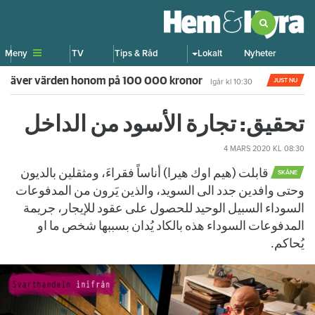
Meny
TV
Tips & Råd
Lokalt
Nyheter
u kräver värden honom på 100 000 kronor
JUST NU
Igår kl 10:30
تحقيق: تجارة الأسود من الداخل
4 MARS 2020
KL 08:30
قابلت (هيم اوك هيرا) أناساً فقراءَ، ومثقلين بالديون
SKÅNE
وحتى وافدين جدد الى السويد، والذين يَرون من المدفوعات
السوداء السبيل الوحيد للحصول على عقود للإيجار، جريمة
المدفوعات السوداء هذه بالكاد يُدان بسببها شخص ما او
يُحاكم.