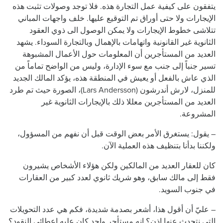
يتفقون على كيفية عمل التجارة هذه. فلا توجد وصولات تثبت هذه
الإيجارات ولا حتى أوراق تم التوقيع عليها. خلف واجهات المباني
تتلاشى خطوط الإيجارات ولا يمكن الوصول الى ذوي العقود
الثانوية غير القانونية واتهامات بالإهمال وبالتجارة السوداء. يشهد
العديد من المستأجرين أن المعلومات حول الأعمال المشبوهة
تسير جنباً إلى جنب مع سوء الإدارة، وليس من الواضح تماماً من
الذي عاش بالفعل أو يعيش في المنطقة هذه، يؤكد المالك الجديد
للمنزل، لارش أندرشون (Lars Andersson)، الصورة حيث تم طرد
العديد من المستأجرين معللا ذلك بالإيجارات الثانوية غير
المشروعة.
– يقول: يستغرق الأمر بعض الوقت قبل أن نفهم من المسؤول،
ولكننا بدأنا بتنظيف هذه العملية الآن.
كان للعقار العديد من المالكين ولكن هؤلاء الأشخاص يشيرون
فقط إلى مالك سابق، وهو شريك ثانوي لعدد كبير من العقارات
في جنوب السويد.
– عليّ أن أقول هذا، أشعر بصدمة شديدة، فكم هي عدد التحويلات
التي نتحدث عنها اذن؟ إنه مستأجر واحد كان عليه اعطائي النقود؟