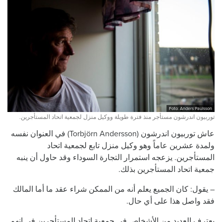
Foto: Anders Paulsson
توربيون اندرشون مستأجر منذ فترة طويلة ووكيل منزل لجمعية اتحاد المستأجرين.
عاش توربيون اندرشون (Torbjörn Andersson) في العنوان نفسه
ولمدة عشرين عاماً وهو وكيل منزل تابع لجمعية اتحاد
المستأجرين. يزعجه استمرار التجارة السوداء وقد حاول أن ينبه
جمعية اتحاد المستأجرين بذلك.
– يقول: كان الجميع يعلم أنه من الممكن شراء عقد ما أما المالك
فقد واصل هذا على أي حال.
يعترف العديد من الأشخاص في جمعية اتحاد المستأجرين في انهم