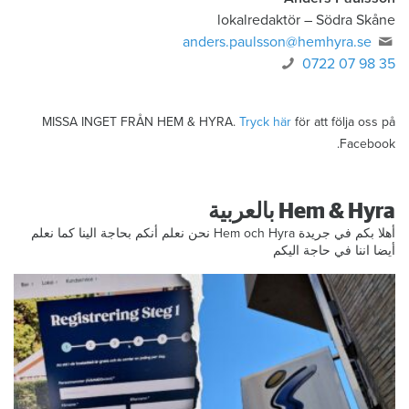
lokalredaktör
–
Södra Skåne
anders.paulsson@hemhyra.se
0722 07 98 35
MISSA INGET FRÅN HEM & HYRA.
Tryck här
för att följa oss på
Facebook.
Hem & Hyra بالعربية
أهلا بكم في جريدة Hem och Hyra نحن نعلم أنكم بحاجة الينا كما نعلم
أيضا اننا في حاجة اليكم