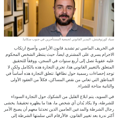
سياد كورتوفيتش، المدير القانوني لجمعية المستأجرين في جنوب سكانيا.
في الخريف الماضي تم تشديد قانون الأراضي وأصبح ارتكاب
الاجرام يسري على المشتري ايضاً، حيث ينتظر الشخص المحكوم
عليه عقوبةً تصل إلى أربع سنوات في السجن، ووفقاً للتحقيق
المتعلق بالتغيير القانوني هذا، تجري التجارة هذه بالكامل ولكن لا
توجد إحصاءات رسمية حول نطاقها. تتعلق التجارة هذه أساساً في
المناطق التي تعاني من نقص المساكن، فكلاً من العقود الأولى
والثانية متاحة للشراء.
في السويد، يتم ابلاغ القليل من الشكوك حول التجارة السوداء
للشرطة، ولا يكاد يُدان أي شخص ما، هذا ما يظهره تحقيقنا. يخشى
رجال الشرطة والمدعين العامين الذين تحدثنا معهم أن يصبح الأمر
أكثر ندرة بعد تغيير القانون. فالأرقام التي سلمتها الشرطة إلى