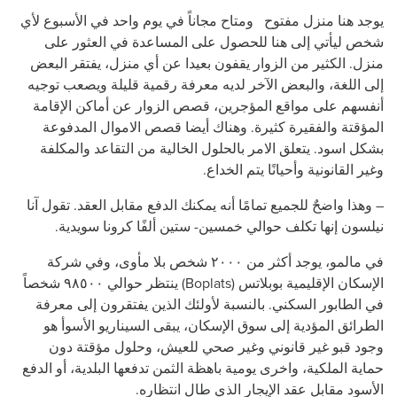
يوجد هنا منزل مفتوح ومتاح مجاناً في يوم واحد في الأسبوع لأي
شخص ليأتي إلى هنا للحصول على المساعدة في العثور على
منزل. الكثير من الزوار يقفون بعيدا عن أي منزل، يفتقر البعض
إلى اللغة، والبعض الآخر لديه معرفة رقمية قليلة ويصعب توجيه
أنفسهم على مواقع المؤجرين، قصص الزوار عن أماكن الإقامة
المؤقتة والفقيرة كثيرة. وهناك أيضا قصص الاموال المدفوعة
بشكل اسود. يتعلق الامر بالحلول الخالية من التقاعد والمكلفة
وغير القانونية وأحيانًا يتم الخداع.
– وهذا واضحٌ للجميع تمامًا أنه يمكنك الدفع مقابل العقد. تقول آنا
نيلسون إنها تكلف حوالي خمسين- ستين ألفًا كرونا سويدية.
في مالمو، يوجد أكثر من ٢٠٠٠ شخص بلا مأوى، وفي شركة
الإسكان الإقليمية بوبلاتس (Boplats) ينتظر حوالي ٩٨٥٠٠ شخصاً
في الطابور السكني. بالنسبة لأولئك الذين يفتقرون إلى معرفة
الطرائق المؤدية إلى سوق الإسكان، يبقى السيناريو الأسوأ هو
وجود قبو غير قانوني وغير صحي للعيش، وحلول مؤقتة دون
حماية الملكية، واخرى يومية باهظة الثمن تدفعها البلدية، أو الدفع
الأسود مقابل عقد الإيجار الذي طال انتظاره.