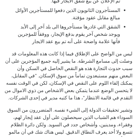
تم الإعلان عن بيع شقق الايجار فيها.
المستأجرون الثانويون الذين دفعوا للمستأجرين الأوائل
مبالغ مقابل عقود مؤقتة.
الشقق التي غادرها مستأجروها الى بلد آخر إلى الأبد
ويوجد شخص آخر يقوم بدفع الإيجار، ووفقاً للمؤجرين
فأنها علامة واضحة على أنه تم بيع عقد الايجار
ليس من الواضح على الإطلاق فيما إذا كانت هذه المعلومات قد
وصلت إلى مسامع الشرطة. ما يشير إليه جميع المؤجرين على أن
سبب حدوث التجارة هذه هو النقص الحاصل في السكن وأن
البعض منهم مستبعدون تماماً من سوق الإسكان. ”في المقابل،
يمكنك إلقاء اللوم على النقص في الإسكان، لكن في الوقت نفسه
لا يتحسن الوضع عندما يتمكن بعض الاشخاص من ذوي الاموال من
التقدم في قائمة الانتظار”، هذا ما كتبه مدير في إحدى الشركات.
وتشير تحقيقات الدولة إلى الشيء نفسه. المتضررون من السوق
السوداء هم الشباب الذين سيحصلون على أول عقد إيجار لهم،
وفقراء، ومدينين، وأشخاص جدد في السويد. ولكن دائرة الظلام
تتسع ولا أحد يعرف النطاق الدقيق. ليس هناك شك في أن مالمو