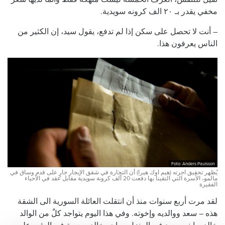
مخفي يقدر بـ ٢٠ الف كرونه سويدية.
– أنت لا تحصل على سكن إذا لم تدفع، يقول سيد، إن الكثير من
الناس يعرفون هذا.
Foto: Anders Paulsson
يُظهر تحقيق اجرته (هيم اوك هيرا) أن التجارة في شقق الإيجار جارٍ على قدم وساق في
مالمو، الأسرة التي التقينا بها دفعت 20 ألف كرونة سويدية مقابل عقد في الأحياء
الفقيرة
لقد مرت أربع سنوات منذ أن انتقلت العائلة السورية الى الشقة
هذه – سعد ووالديه وإخوته. وفي هذا اليوم يتواجد كلٌ من الوالد