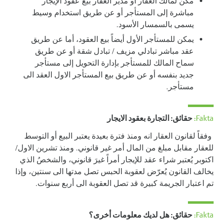
مكن لمالك العقار أو مدير العقار بيع عقود الإيجار
مباشرة إلى المستأجر أو عن طريق استخدام وسيط
يسمى بالسمسار الأسود.
يمكن للمستأجر الأول أيضاً بيع العقود، أما عن طريق
عقد مباشر تبادلي مزيف / تبادل شقة أو عن طريق
سماح المالك للمستأجر بإدارة التحويل إلى مستأجر
جديد بنفسه أو عن طريق بيع المستأجر الاول العقد الى
مستأجر.
Fakta:
حقائق: التجارة بعقود الايجار
وفقاً لقانون العقار انه ومنذ فترة بعيدة يعتبر البيع أو التوسط
للعقار مقابل مبلغ من المال أمر غير قانوني. ومنذ تشرين الاول/
اكتوبر يُعتبر شراء عقد للإيجار أمراً غيرَ قانوني، والشخصُ الذي
يخالف القانون يُعرّض لعقوبة الحبس تصل مدتها الى سنتين، وإذا
تم اعتبار الجريمة كبيرة قد تصل العقوبة الى أربع سنوات.
Fakta:
حقائق: هل لديك معلومات أخرى؟