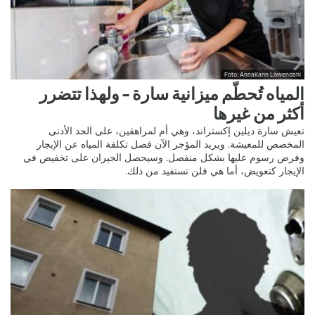
Foto: AnnaKarin Löwendahl
المياه تُحطّم ميزانية سارة – ولهذا تتضرر
أكثر من غيرها
تعيش سارة ديلين إكستراند، وهي أم لمراهقين، على الحد الأدنى
المخصص للمعيشة. ويريد المؤجر الآن فصل تكلفة المياه عن الإيجار
وفرض رسوم عليها بشكل منفصل. وسيحصل الجيران على تخفيض في
الإيجار كتعويض، أما هي فلن تستفيد من ذلك.