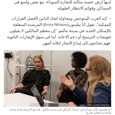
لديها أرض خصبة مثالية للتجارة السوداء، مع نقص واسع في
المساكن وقوائم الانتظار الطويلة.
– ”إنه الغرب المتوحش ومحاولة اتخاذ الناس لأفضل القرارات
الممكنة”، تقول آنا نيلسون(Anna Nilsson) المرشدة المتعلقة
بالإسكان الجديد في مدينة مالمو. ”إن معظم المالكين لا يقبلون
تعويضات الترسيخ أو دعم الاعانة، اما في سوق الإيجارات الثانوية
فهم يحتاجون إلى إيداع الايجار لثلاثة أشهر.
Foto: Anders Paulsson
آنا نيلسون (الى يسار) في ارشاد السكن في مدينة مالمو ، هنا مع الزميلة هدية محمد
والمديرة هيلي هاربو.