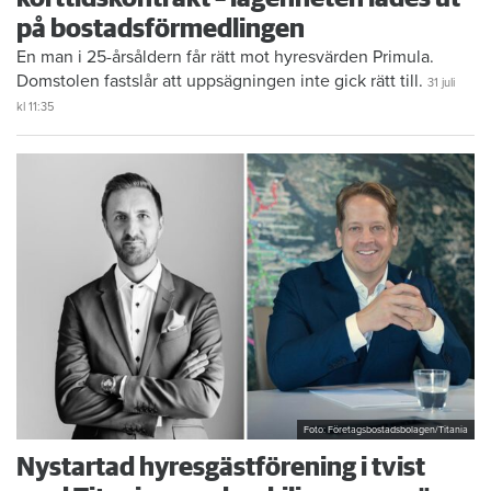
på bostadsförmedlingen
En man i 25-årsåldern får rätt mot hyresvärden Primula.
Domstolen fastslår att uppsägningen inte gick rätt till.
31 juli
kl 11:35
Foto: Företagsbostadsbolagen/Titania
Nystartad hyresgästförening i tvist