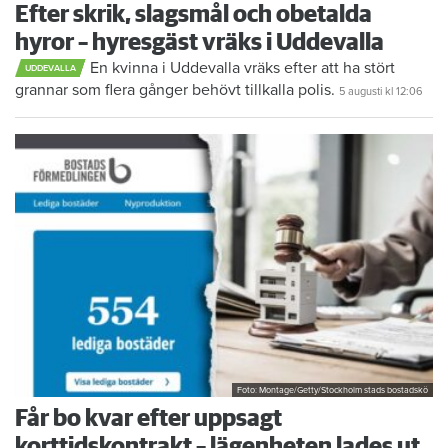
Efter skrik, slagsmål och obetalda
hyror – hyresgäst vräks i Uddevalla
En kvinna i Uddevalla vräks efter att ha stört
UDDEVALLA
grannar som flera gånger behövt tillkalla polis.
5 augusti
kl 12:06
Foto: Montage/Getty/Stockholm stads bostadskö
Får bo kvar efter uppsagt
korttidskontrakt – lägenheten lades ut