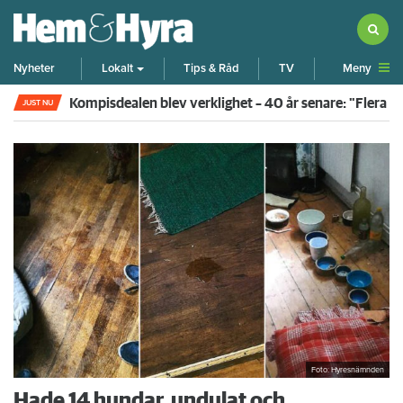
Meny
Nyheter
Lokalt
Tips & Råd
TV
Kompisdealen blev verklighet – 40 år senare: "Flera f
JUST NU
Foto: Hyresnämnden
Hade 14 hundar, undulat och