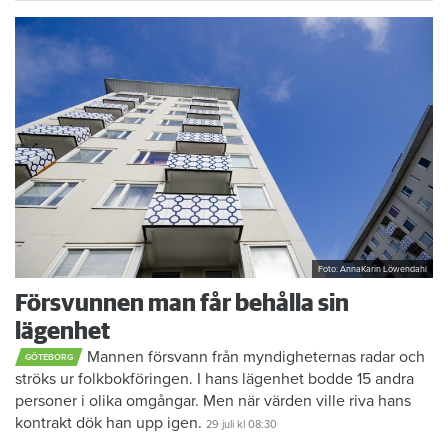
Foto: AnnaKarin Löwendahl
Försvunnen man får behålla sin
lägenhet
Mannen försvann från myndigheternas radar och
GÖTEBORG
ströks ur folkbokföringen. I hans lägenhet bodde 15 andra
personer i olika omgångar. Men när värden ville riva hans
kontrakt dök han upp igen.
29 juli
kl 08:30