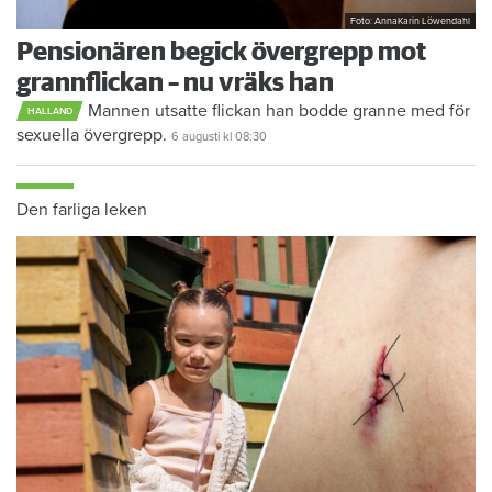
Foto: AnnaKarin Löwendahl
Pensionären begick övergrepp mot
grannflickan – nu vräks han
Mannen utsatte flickan han bodde granne med för
HALLAND
sexuella övergrepp.
6 augusti
kl 08:30
Den farliga leken