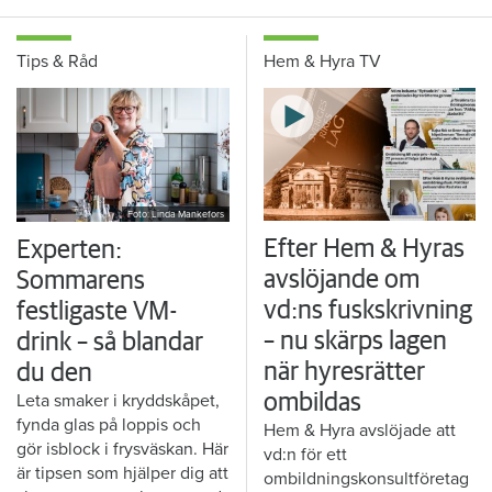
Tips & Råd
Hem & Hyra TV
Foto: Linda Mankefors
Efter Hem & Hyras
Experten:
avslöjande om
Sommarens
vd:ns fuskskrivning
festligaste VM-
– nu skärps lagen
drink – så blandar
när hyresrätter
du den
Leta smaker i kryddskåpet,
ombildas
fynda glas på loppis och
Hem & Hyra avslöjade att
gör isblock i frysväskan. Här
vd:n för ett
är tipsen som hjälper dig att
ombildningskonsultföretag