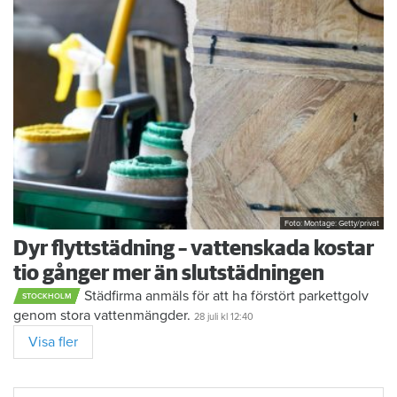
Foto: Montage: Getty/privat
Dyr flyttstädning – vattenskada kostar
tio gånger mer än slutstädningen
Städfirma anmäls för att ha förstört parkettgolv
STOCKHOLM
genom stora vattenmängder.
28 juli
kl 12:40
Visa fler