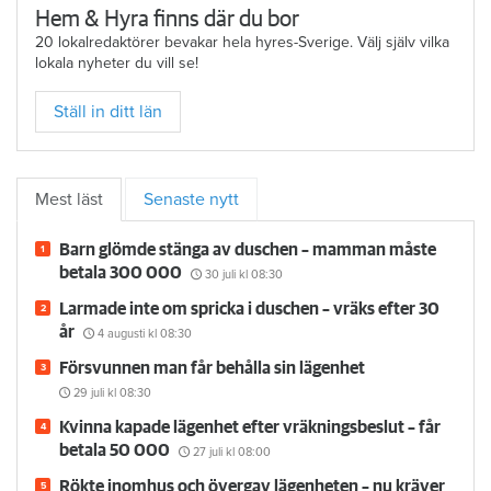
Hem & Hyra finns där du bor
20 lokalredaktörer bevakar hela hyres-Sverige. Välj själv vilka
lokala nyheter du vill se!
Ställ in ditt län
Mest läst
Senaste nytt
Barn glömde stänga av duschen – mamman måste
betala 300 000
30 juli
kl 08:30
Larmade inte om spricka i duschen – vräks efter 30
år
4 augusti
kl 08:30
Försvunnen man får behålla sin lägenhet
29 juli
kl 08:30
Kvinna kapade lägenhet efter vräkningsbeslut – får
betala 50 000
27 juli
kl 08:00
Rökte inomhus och övergav lägenheten – nu kräver