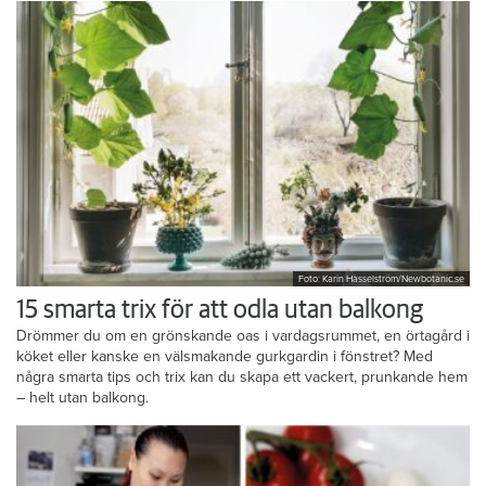
Foto: Karin Hasselström/Newbotanic.se
15 smarta trix för att odla utan balkong
Drömmer du om en grönskande oas i vardagsrummet, en örtagård i
köket eller kanske en välsmakande gurkgardin i fönstret? Med
några smarta tips och trix kan du skapa ett vackert, prunkande hem
– helt utan balkong.