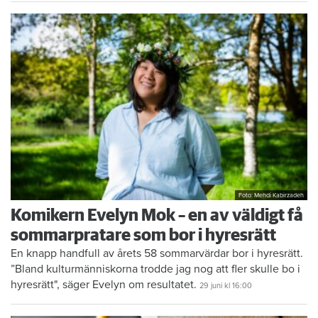
Foto: Mehdi Kabirzadeh
Komikern Evelyn Mok – en av väldigt få
sommarpratare som bor i hyresrätt
En knapp handfull av årets 58 sommarvärdar bor i hyresrätt.
”Bland kulturmänniskorna trodde jag nog att fler skulle bo i
hyresrätt", säger Evelyn om resultatet.
29 juni
kl 16:00