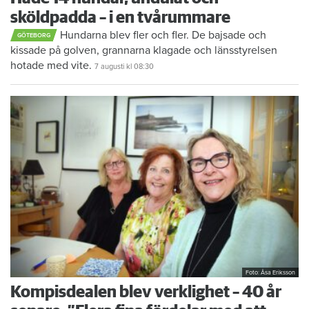
sköldpadda – i en tvårummare
Hundarna blev fler och fler. De bajsade och
GÖTEBORG
kissade på golven, grannarna klagade och länsstyrelsen
hotade med vite.
7 augusti
kl 08:30
Foto: Åsa Eriksson
Kompisdealen blev verklighet – 40 år