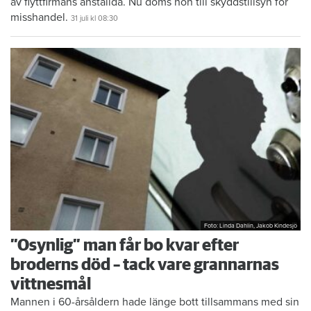
av flyttfirmans anställda. Nu döms hon till skyddstillsyn för
misshandel.
31 juli
kl 08:30
Foto: Linda Dahlin, Jakob Kindesjö
”Osynlig” man får bo kvar efter
broderns död – tack vare grannarnas
vittnesmål
Mannen i 60-årsåldern hade länge bott tillsammans med sin