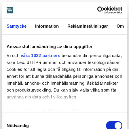
Kvinnan som hade hyrt villan tänkte inte ge sig när
hyresvärden vägrade betala tillbaka depositionen. Läs om
hur hon till slut fick tillbaka pengarna.
10 juli
kl 15:30
Samtycke
Information
Reklaminställningar
Om
Ansvarsfull användning av dina uppgifter
Vi och
våra 1022 partners
behandlar din personliga data,
som t.ex. ditt IP-nummer, och använder teknologi såsom
cookies för att lagra och få tillgång till information på din
enhet för att kunna tillhandahålla personliga annonser och
innehåll, annons- och innehållsmätning, åskådarinsikter
och produktutveckling. Du kan själv välja vilka som får
använda din data och i vilka syften.
Foto: Linn Bergbrant
Med din tillåtelse skulle vi även vilja:
Edla har hönor mitt i stan – så fixar du
Samla in information om din geografiska plats
en egen hönsgård
Samtyckesval
Nödvändig
som kan ha en noggrannhet på upp till flera meter
Hyresgästerna som sköter dem har fått lära sig allt
GÖTEBORG