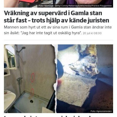
Foto: Montage: Getty/ Conny Pettersson/Wikimedia/Frankie Fouganthin
Vräkning av supervärd i Gamla stan
står fast – trots hjälp av kände juristen
Mannen som hyrt ut ett av sina rum i Gamla stan ändrar inte
sin åsikt: "Jag har inte tagit ut oskälig hyra".
20 juli
kl 08:00
Foto: Hyresnämnden