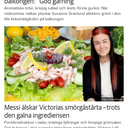
balkongen: ”God gärning”
Aromatiska örter, krispig sallad och årets första gurkor. När
midsommar nalkas plockar Susanne Granlund allsköns grönt i den
lilla köksträdgården på balkongen.
Foto: Frida Ekman
Messi älskar Victorias smörgåstårta – trots
den galna ingrediensen
Formbrödsskivor i rader, krämiga fyllningar och krispiga grönsaker.
Det är basen i den svenska klassikern smörgåstårta. Victoria Lalli