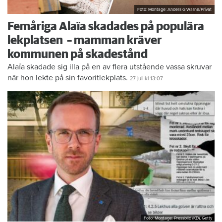
Foto: Montage: Anders G Warne/Privat
Femåriga Alaïa skadades på populära
lekplatsen – mamman kräver
kommunen på skadestånd
Alaïa skadade sig illa på en av flera utstående vassa skruvar
när hon lekte på sin favoritlekplats.
27 juli
kl 13:07
Foto: Montage: Pressbild (KD), Getty