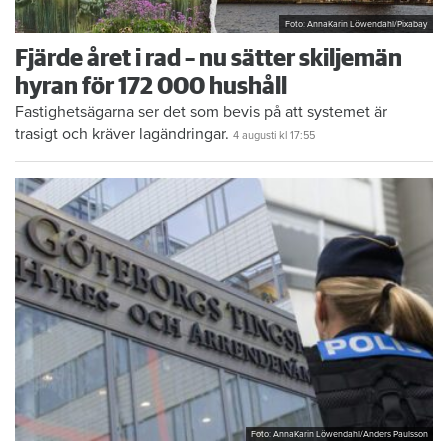
Foto: AnnaKarin Löwendahl/Pixabay
Fjärde året i rad – nu sätter skiljemän
hyran för 172 000 hushåll
Fastighetsägarna ser det som bevis på att systemet är
trasigt och kräver lagändringar.
4 augusti
kl 17:55
Foto: AnnaKarin Löwendahl/Anders Paulsson