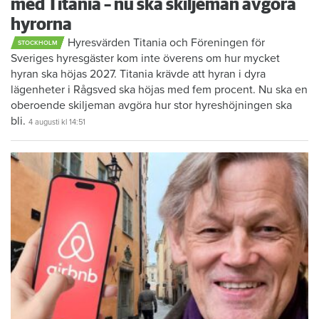
med Titania – nu ska skiljeman avgöra
hyrorna
Hyresvärden Titania och Föreningen för
STOCKHOLM
Sveriges hyresgäster kom inte överens om hur mycket
hyran ska höjas 2027. Titania krävde att hyran i dyra
lägenheter i Rågsved ska höjas med fem procent. Nu ska en
oberoende skiljeman avgöra hur stor hyreshöjningen ska
bli.
4 augusti
kl 14:51