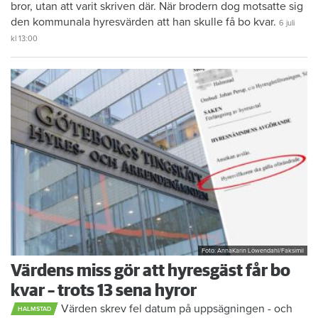
bror, utan att varit skriven där. När brodern dog motsatte sig
den kommunala hyresvärden att han skulle få bo kvar.
6 juli
kl 13:00
Foto: AnnaKarin Löwendahl/Faksimil
Värdens miss gör att hyresgäst får bo
kvar – trots 13 sena hyror
Värden skrev fel datum på uppsägningen - och
HALMSTAD