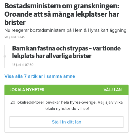
Bostadsministern om granskningen:
Oroande att så många lekplatser har
brister
Nu reagerar bostadsministern på Hem & Hyras kartläggning.
28 juli
kl 08:45
Barn kan fastna och strypas – var tionde
lekplats har allvarliga brister
15 juni
kl 07:30
Visa alla 7 artiklar i samma ämne
LOKALA NYHETER
VÄLJ LÄN
20 lokalredaktörer bevakar hela hyres-Sverige. Välj själv vilka
lokala nyheter du vill se!
Ställ in ditt län