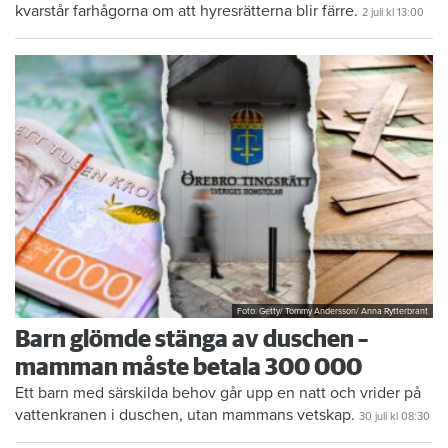
kvarstår farhågorna om att hyresrätterna blir färre.
2 juli
kl 13:00
Foto: Getty/ Tommy Andersson/ Anna Rytterbrant
Barn glömde stänga av duschen –
mamman måste betala 300 000
Ett barn med särskilda behov går upp en natt och vrider på
vattenkranen i duschen, utan mammans vetskap.
30 juli
kl 08:30