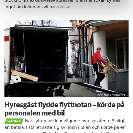
Stockholms exklusivaste adresser. Men i ansökan syntes
inget om kvinnans villa
8 juli
kl 15:41
Foto: Hasse Holmberg/TT
Hyresgäst flydde flyttnotan – körde på
personalen med bil
När flytten var klar vägrade hyresgästen plötsligt
VÄRNAMO
att betala. I stället satte sig kvinnan i bilen och körde på en