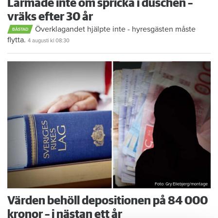
Larmade inte om spricka i duschen –
vräks efter 30 år
Överklagandet hjälpte inte - hyresgästen måste
BÅSTAD
flytta.
4 augusti
kl 08:30
Foto: Gry Ellebjerg/montage
Värden behöll depositionen på 84 000
kronor – i nästan ett år