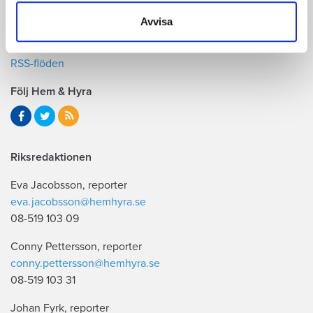
Läs mer om
Hem & Hyra
samlat in när du har använt deras tjänster.
Avvisa
Prenumerera på vårt
nyhetsbrev
RSS-flöden
Följ Hem & Hyra
Riksredaktionen
Eva Jacobsson, reporter
eva.jacobsson@hemhyra.se
08-519 103 09
Conny Pettersson, reporter
conny.pettersson@hemhyra.se
08-519 103 31
Johan Fyrk, reporter