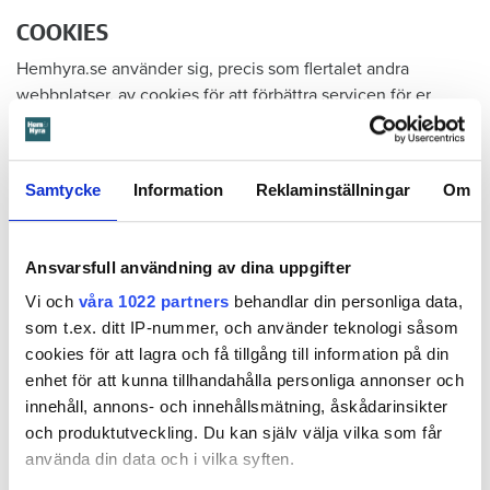
COOKIES
Hemhyra.se använder sig, precis som flertalet andra
webbplatser, av cookies för att förbättra servicen för er
besökare. Läs mer om cookies
här
.
ALLMÄNT
Samtycke
Information
Reklaminställningar
Om
Policyn gäller från januari 2010. Om den ändras efter detta
datum meddelas detta på hemsidan. Frågor om denna
Ansvarsfull användning av dina uppgifter
policy besvaras av
Susanna Skarrie
. Vi hoppas att du ska ha
nytta och glädje av Hem & Hyra, både som papperstidning
Vi och
våra 1022 partners
behandlar din personliga data,
och på webben.
som t.ex. ditt IP-nummer, och använder teknologi såsom
cookies för att lagra och få tillgång till information på din
Har du synpunkter på innehållet? Hör gärna av dig!
enhet för att kunna tillhandahålla personliga annonser och
innehåll, annons- och innehållsmätning, åskådarinsikter
TALTIDNING:
och produktutveckling. Du kan själv välja vilka som får
använda din data och i vilka syften.
Hem & Hyra finns även som taltidning. För att få