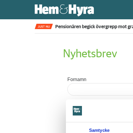
Pensionären begick övergrepp mot gra
JUST NU
Nyhetsbrev
Fornamn
Efternamn
E-postadress
Samtycke