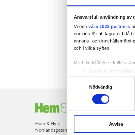
Ansvarsfull användning av d
Välj prenumeration
Vi och
våra 1022 partners
be
Nyhetsbrev Hem & Hyra
cookies för att lagra och få t
annons- och innehållsmätning
och i vilka syften.
Leveransformat
Med din tillåtelse skulle vi äve
Samla in information 
Identifiera din enhet 
Samtyckesval
Ta reda på mer om hur dina pe
Nödvändig
eller dra tillbaka ditt samtyc
Vi använder enhetsidentifierar
sociala medier och analysera 
till de sociala medier och a
Hem & Hyra
Avvisa
Norrlandsgatan 7, 7 tr
med annan information som du 