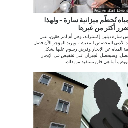
Foto: AnnaKarin Löwend
ياه تُحطّم ميزانية سارة – ولهذا
ضرر أكثر من غيرها
ش سارة ديلين إكستراند، وهي أم لمراهقين، على
د الأدنى المخصص للمعيشة. ويريد المؤجر الآن فصل
فة المياه عن الإيجار وفرض رسوم عليها بشكل
صل. وسيحصل الجيران على تخفيض في الإيجار
ويض، أما هي فلن تستفيد من ذلك.