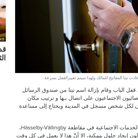
MKB
قد
الث
دت تينا المفاتيح للمالك ولهذا سيتم تغييرالقفل بسرعة .
 قفل الباب وقام بإزالة اسم تينا من صندوق الرسائل
ائيون الاجتماعيون على اتصال بـها و ترتيب مكان
ن لكل شخص مسجل في المدينة ويحتاج إلى مساعدة
مفتشو دائرة الجباية العامة يثنون على دائرة الخدمات الاجتماعية في مقاطعة Hässelby-Vällingby،
ون إيجاد حلول ممكنة، الا أنّّ هذا لا يعمل في كل وقت