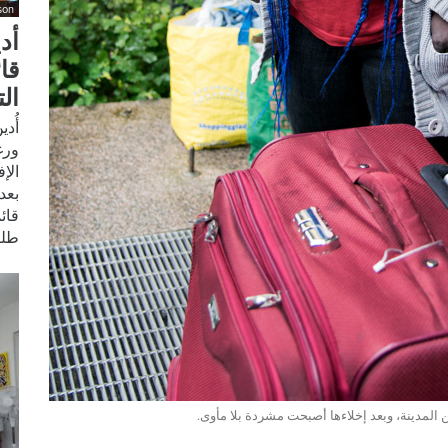
son
أد
قا
ال
أُد
ورغ
الإ
بعد
قائ
طلب
ن المدينة، وبعد إخلاءها أصبحت مشردة بلا مأوى.