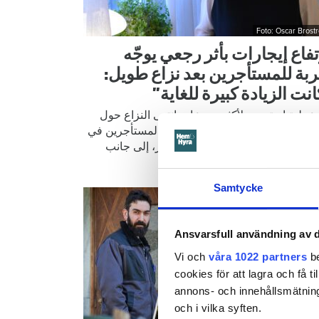
Foto: Oscar Brost
تفاع إيجارات بأثر رجعي يوجّه
بة للمستأجرين بعد نزاع طويل:
نت الزيادة كبيرة للغاية”
 عملية استمرت لأكثر من عام، انتهى النزاع حول
يجارات. وسيتعين الآن على عدد من المستأجرين في
نة بيتيو دفع زيادات كبيرة في الإيجار، إلى جانب
د فروقات إيجار بأثر رجعي.
Samtycke
Ansvarsfull användning av d
Vi och
våra 1022 partners
be
cookies för att lagra och få t
annons- och innehållsmätning
och i vilka syften.