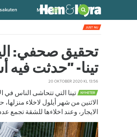
sakuten
Meny
 med att dela bostad"
6 augusti
kl 12:00
JUST NU
تحقيق صحفي: الي
تينا- ”حدثت فيه أ
20 OKTOBER 2020
KL 13:56
تينا التي تتحاشى الناس في ال
NYHETER
الاثنين من شهر أيلول لاخلاء منزلها
الايجار، وعند اخلاءها للشقة تجمع عدد