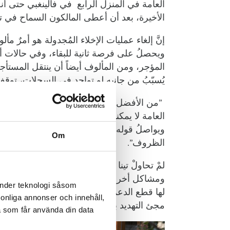
العامة في المنزل الرابع في فالينغبي حتى أن
الأخيرة، بعد أن أعطى المالكون السماح في تأج
إنَّ إلغاء عمليات الإخلاء المُجدولة هو أمرٌ م
ويحصلُ على فرصة ثانية للبقاء، وفي حالات أخ
المؤجر، ومن المألوف أيضاً أن ينتقل المستأجر 
يُسبّبُ من جانبه لو تواجد في السجلات، ت
”من الأفضل للجميع هو عدم وصول الامور الى نق
العامة لا يمكننا الغاء ذلك، وعلينا تنفيذُ الإخلا
ويواصلُ قوله:” إن دائرة الخدمات الاجتماعية و
Om
الظروف”.
ومشاكل أخرى تفاقمتْ عليها في الشتاء الم
änder teknologi såsom
لها قطع الدعم المادي من قبل دائرة الخدمات 
rsonliga annonser och innehåll,
مجئ التهديد بالإخلاء، لم تُكلّف نفسها عناء م
a som får använda din data