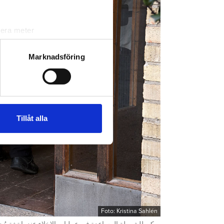
lera meter
ryck)
ljsektionen
. Du kan ändra
Marknadsföring
andahålla funktioner för
n information från din enhet
 tur kombinera informationen
Tillåt alla
deras tjänster.
Foto: Kristina Sahlén