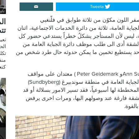
Tweeta
ahl
امَ منزل أصفر اللون مكوّن من ثلاثة طوابق في فلّنغبي
الم
جباية العامة، ثلاثة من دائرة الخدمات الاجتماعية، اثنان
تت
، ليس لأن المستأجر يشكلُ خطراً يستدعي حضور كل
تعي
قة أدى الى طلب موظف دائرة الجباية العامة من
الح
 أحد يستطيع تخمين ما يمكن حدوثه حال طرد شخص من
تكل
منف
كتع
كلٌ من آن سوندبرج وبيتر غيديمارك(Ann Sundbergو Peter Geidemark ) معتدان على مواقف
مشابه وغيرُ مؤكدة، فهما مفتشان من دائرة الجباية العامة في منطقة سوندبيرغ (Sundbyberg)
المخططة لها أسبوعياً، فقد تسير الامور بسلالة أو قد
لشقة فارغة عند وصولهم اليها، ومرات اخرى يرفض
القوة.