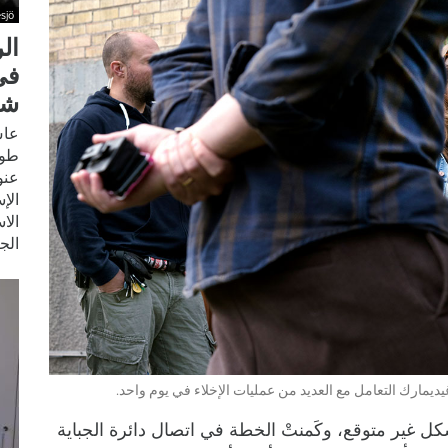
sjö
ال
في
شه
عاش
طوي
عنو
الإ
الا
الج
يمارك التعامل مع العديد من عمليات الإخلاء في يوم واحد.
بشكل غير متوقع، وكَمنتْ الخطة في اتصال دائرة الجباية