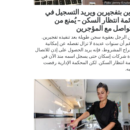
Foto: Jenny Knuts
ين بتفجيرين ويريد التسجيل في
ئمة انتظار السكن – يُمنع من
تواصل مع المؤجرين
ين الرجل بعقوبة سجن طويلة بعد تنفيذه تفجيرين.
م أن سنوات عديدة لا تزال تفصله عن إمكانية
فراج المشروط، فإنه يريد الحصول على إذن للاتصال
ة شركات إسكان حتى يسجل اسمه منذ الآن في
مة انتظار السكن. لكن المحكمة الإدارية رفضت
ه.