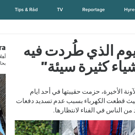
Tips & Råd
TV
Reportage
Hyre
Kompisdealen blev verklighet – 40 år senare: "Flera fina fördelar
وم الذي طُردت فيه
yra
شياء كثيرة سيئة”
بحاج
آونة الأخيرة، حزمت حقيبتها في أحد ايام
، حيث قطعت الكهرباء بسبب عدم تسديد دفعات
 من الناس في الفناء لانتظارها.