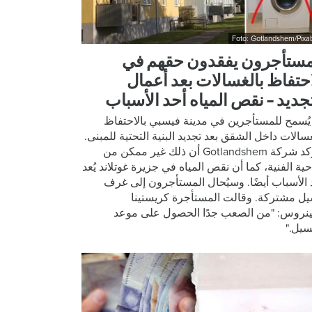
Foto: Gotlandshem/Pixa
مستأجرون يفقدون حقهم في
احتفاظ بالغسالات بعد أعمال
تجديد – نقص المياه أحد الأسباب
يُسمح للمستأجرين في مدينة فيسبي بالاحتفاظ
غسالات داخل الشقق بعد تجديد البنية التحتية للمبنى.
وتؤكد شركة Gotlandshem أن ذلك غير ممكن من
احية الفنية، كما أن نقص المياه في جزيرة غوتلاند يُعد
 الأسباب أيضًا. وسيُحال المستأجرون إلى غرف
ل مشتركة. وقالت المستأجرة كريستينا
نروس: "من الصعب جدًا الحصول على موعد
سيل."