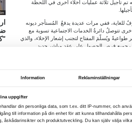
ه تم تأجيل ثلاثة عمليات أخلاء أخرى في اللحظة
يلها.
röm
ار
ألوفٌ للغاية، ففي مرات عديدة يدفعُ المُستأجر ديونه
رى تتوصلُ دائرةُ الخدمات الاجتماعية تسوية مع
ضر
طواعيةً ويُسلّمَ المفتاح لتجنب إشعار الإخلاء، والذي
”كا
وقف جميع فرص الحصول على عقد مباشر جديد.
بعد
الإ
طة الاخلاء، الاّ أنه من جانبنا في دائرة الجباية
مدي
ء إذا كانت هذه إرادة المالك”، يُخبرنا بيتر غيديمارك
سدا
أحياناً الرعاية النفسية بإمكانهما المساعدة حقاً في هذه
Information
Reklaminställningar
لمْ تحاولْ تينا من جهتها الهروب من الإخلاء، فهي تبلغ من العمر 34 عاماً وتواجهُ صعوبة في الإدمان
ina uppgifter
اضي، ما أجبرتها على توقف البحث عن وظيفة، وسبب
handlar din personliga data, som t.ex. ditt IP-nummer, och anv
الاجتماعية، ولهذا تجاهلت مسؤولية دفع الإيجار، وعند
illgång till information på din enhet för att kunna tillhandahålla pe
حاولة الدفع أو الذهاب إلى المحكمة.
, åskådarinsikter och produktutveckling. Du kan själv välja vilk