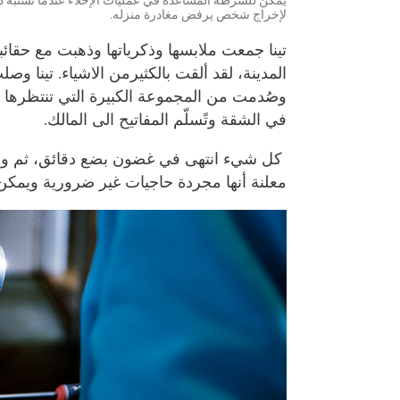
يمكن للشرطة المساعدة في عمليات الإخلاء عندما تشتبهُ دا
لإخراج شخص يرفض مغادرة منزله.
تينا جمعت ملابسها وذكرياتها وذهبت مع حقائب
المدينة، لقد ألقت بالكثيرمن الاشياء. تينا و
وصُدمت من المجموعة الكبيرة التي تنتظرها في
في الشقة وتًسلّم المفاتيح الى المالك.
كل شيء انتهى في غضون بضع دقائق، ثم وقعت
معلنة أنها مجردة حاجيات غير ضرورية ويمكن ر