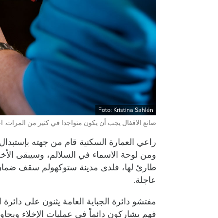
Foto: Kristina Sahlén
صانع الاقفال يجب أن يكون متواجدا في كثير من المرات. اعا
راعي العمارة السكنية قام من جهته بإستبدال
ومن لوحة الاسماء في السلالم، وسيبقى الأخص
طارئ لها، فلدى مدينة ستوكهولم سقف ضما
عاجلة.
فهم يشاركون دائماً في عمليات الإخلاء ويحاول