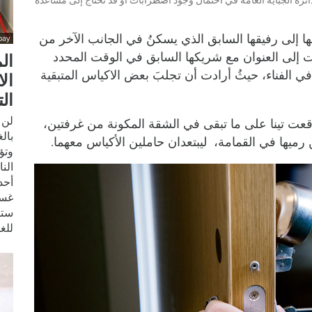
ئرة الجباية العامة في احتمال وجود اضطرابات أو قد تحتاج إلى مساعدة
ها إلى رفيقها السابق الذي يسكنُ في الجانب الآخر من
bay
صلت إلى العنوان مع شريكها السابق في الوقت المحدد
ال
 الفناء، حيثُ أرادت أن تجلبَ بعض الاكياس المتبقية
ال
ال
لن 
 تينا على ما تبقى في الشقة المكونة من غرفتين،
بال
ميها في القمامة، ليبتعدان حاملين الأكياس معهما.
الن
أحد
غسي
ستي
للغ