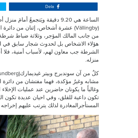
Dela
الساعة هي 9.20 دقيقة ويَتجمعُ أم
(Vällingby) عشرة أشخاص،
إثنان من دائرة ال
من جانب المالك المؤجر، وثلاثة ضباط شرطة
هؤلاء الاشخاص
بل لحدوث شجار سابق في الش
الشرطة جب معاون لهم، لأسباب أمنية، فلا
منزله.
وغالباً ما يكونان حاضرين عند عمليات الإخلاء 
تكون داعية للقلق، وفي احيان عديدة تكون ا
المستأجرالمغادرة لذلك يترتب عليهم إخراجه ب