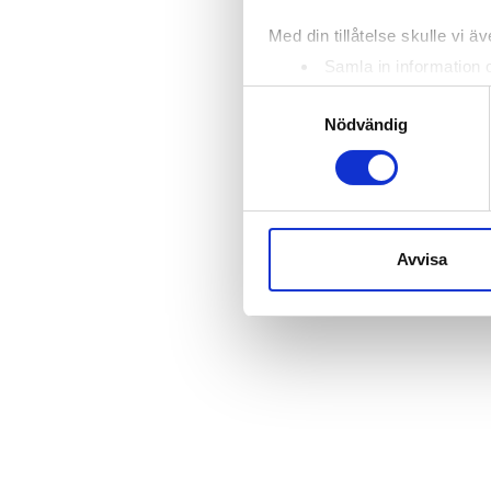
Med din tillåtelse skulle vi äve
Samla in information 
Identifiera din enhet 
Samtyckesval
Ta reda på mer om hur dina pe
Nödvändig
eller dra tillbaka ditt samtyc
Vi använder enhetsidentifierar
sociala medier och analysera 
till de sociala medier och a
Avvisa
med annan information som du 