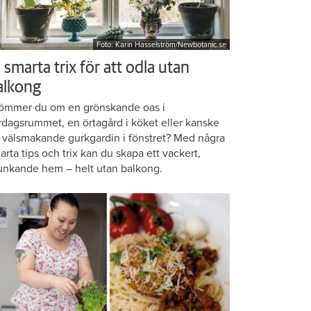
Foto: Karin Hasselström/Newbotanic.se
 smarta trix för att odla utan
alkong
ömmer du om en grönskande oas i
rdagsrummet, en örtagård i köket eller kanske
 välsmakande gurkgardin i fönstret? Med några
arta tips och trix kan du skapa ett vackert,
unkande hem – helt utan balkong.