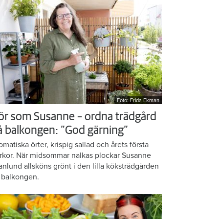
Foto: Frida Ekman
ör som Susanne – ordna trädgård
å balkongen: ”God gärning”
omatiska örter, krispig sallad och årets första
rkor. När midsommar nalkas plockar Susanne
anlund allsköns grönt i den lilla köksträdgården
 balkongen.