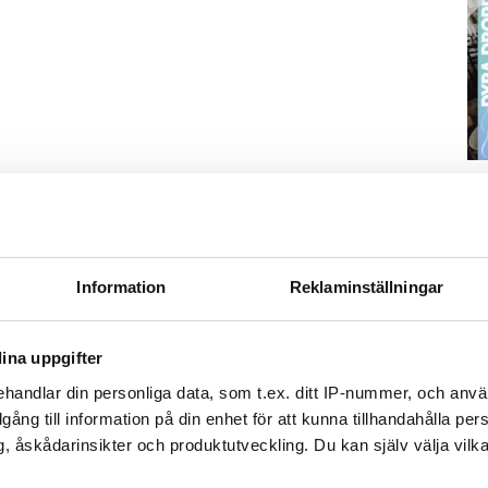
S
ä
Kn
mi
Information
Reklaminställningar
Ti
ina uppgifter
handlar din personliga data, som t.ex. ditt IP-nummer, och anv
illgång till information på din enhet för att kunna tillhandahålla pe
, åskådarinsikter och produktutveckling. Du kan själv välja vilk