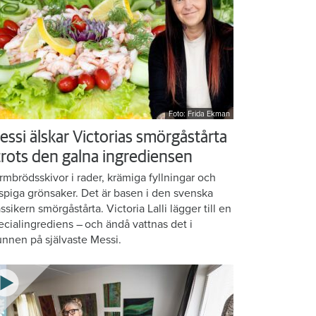
Foto: Frida Ekman
essi älskar Victorias smörgåstårta
 trots den galna ingrediensen
rmbrödsskivor i rader, krämiga fyllningar och
ispiga grönsaker. Det är basen i den svenska
assikern smörgåstårta. Victoria Lalli lägger till en
ecialingrediens – och ändå vattnas det i
nnen på självaste Messi.