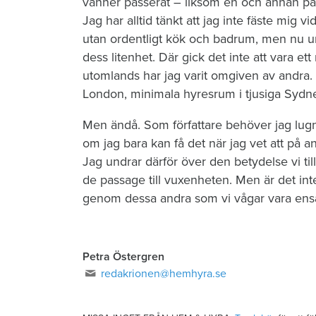
vänner passerat – liksom en och annan par
Jag har alltid tänkt att jag inte fäste mig vi
utan ordentligt kök och badrum, men nu u
dess litenhet. Där gick det inte att vara ett
utomlands har jag varit omgiven av andra. 
London, minimala hyresrum i tjusiga Sydney
Men ändå. Som författare behöver jag lugn
om jag bara kan få det när jag vet att på an
Jag undrar därför över den betydelse vi til
de passage till vuxenheten. Men är det inte
genom dessa andra som vi vågar vara e
Petra Östergren
redakrionen@hemhyra.se