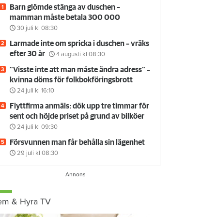
Barn glömde stänga av duschen –
mamman måste betala 300 000
30 juli
kl 08:30
Larmade inte om spricka i duschen – vräks
efter 30 år
4 augusti
kl 08:30
”Visste inte att man måste ändra adress” –
kvinna döms för folkbokföringsbrott
24 juli
kl 16:10
Flyttfirma anmäls: dök upp tre timmar för
sent och höjde priset på grund av bilköer
24 juli
kl 09:30
Försvunnen man får behålla sin lägenhet
29 juli
kl 08:30
em & Hyra TV