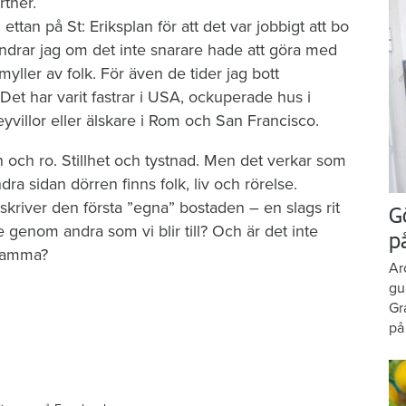
tner.
d ettan på St: Eriksplan för att det var jobbigt att bo
ndrar jag om det inte snarare hade att göra med
 myller av folk. För även de tider jag bott
Det har varit fastrar i USA, ockuperade hus i
villor eller älskare i Rom och San Francisco.
 och ro. Stillhet och tystnad. Men det verkar som
dra sidan dörren finns folk, liv och rörelse.
lskriver den första ”egna” bostaden – en slags rit
G
 genom andra som vi blir till? Och är det inte
p
nsamma?
Ar
gu
Gr
på