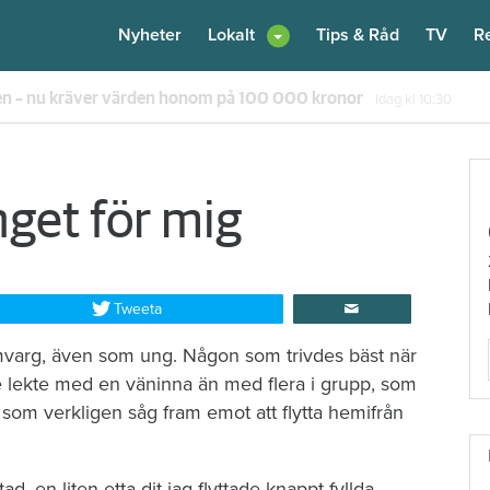
Nyheter
Lokalt
Tips & Råd
TV
R
en – nu kräver värden honom på 100 000 kronor
Idag kl 10:30
get för mig
Tweeta
amvarg, även som ung. Någon som trivdes bäst när
lre lekte med en väninna än med flera i grupp, som
 som verkligen såg fram emot att flytta hemifrån
, en liten etta dit jag flyttade knappt fyllda