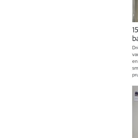
15
b
Dr
va
en
sm
pr