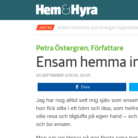
Rökte inomhus och övergav lägenhet
JUST NU
Petra Östergren, Författare
Ensam hemma in
29 SEPTEMBER 2010
KL 00:05
Dela
Jag har nog alltid sett mig själv som ens
hon fick sitta i ett hörn och läsa, som hel
ville resa och tågluffa på egen hand – och
och bo ensam.
Men när jag tänker på min första egna bostad