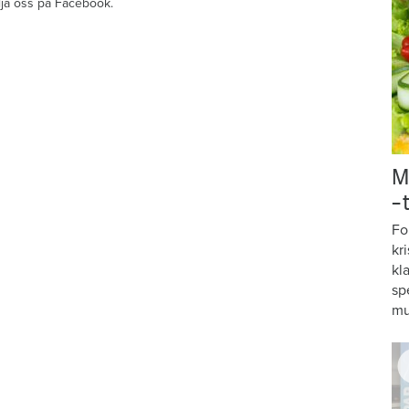
ölja oss på Facebook.
M
–
Fo
kr
kl
sp
mu