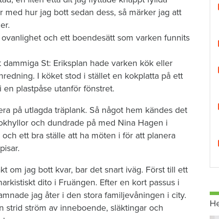
r med hur jag bott sedan dess, så märker jag att
er.
ovanlighet och ett boendesätt som varken funnits
 dammiga St: Eriksplan hade varken kök eller
edning. I köket stod i stället en kokplatta på ett
en plastpåse utanför fönstret.
sera på utlagda träplank. Så något hem kändes det
-bokhyllor och dundrade på med Nina Hagen i
och ett bra ställe att ha möten i för att planera
isar.
t om jag bott kvar, bar det snart iväg. Först till ett
arkistiskt dito i Fruängen. Efter en kort passus i
amnade jag åter i den stora familjevåningen i city.
H
en strid ström av inneboende, släktingar och