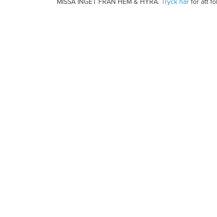
MISSA INGET FRÅN HEM & HYRA.
Tryck här
för att f