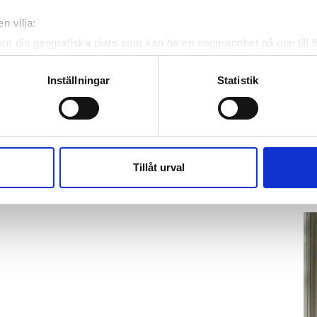
n vilja:
om din geografiska plats som kan ha en noggrannhet på upp till f
genom att aktivt skanna den för specifika kännetecken (fingeravt
rsonliga uppgifter behandlas och ställ in dina preferenser i
deta
Inställningar
Statistik
ke när som helst från cookie-förklaringen.
K
te
e för att anpassa innehållet och annonserna till användarna, tillh
Ho
vår trafik. Vi vidarebefordrar även sådana identifierare och anna
ve
nnons- och analysföretag som vi samarbetar med. Dessa kan i sin
Tillåt urval
hä
har tillhandahållit eller som de har samlat in när du har använt 
lit