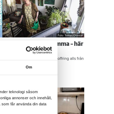
Foto: Tomas Ohlsson
å sparar du vatten hemma – här
r Kristins bästa tips
epen är enkla: ”Det är ingen uppoffring alls från
n sida”, säger Kristin Rydberg.
Om
ps & Råd
änder teknologi såsom
rsonliga annonser och innehåll,
a som får använda din data