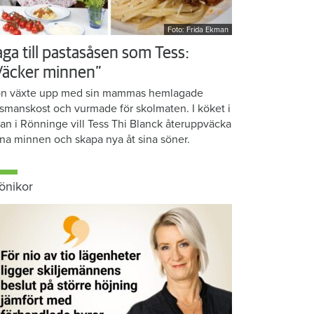
Foto: Frida Ekman
aga till pastasåsen som Tess:
Väcker minnen”
n växte upp med sin mammas hemlagade
smanskost och vurmade för skolmaten. I köket i
ean i Rönninge vill Tess Thi Blanck återuppväcka
na minnen och skapa nya åt sina söner.
önikor