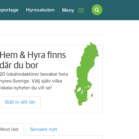
eportage
Hyresakuten
Meny
Hem & Hyra finns
där du bor
20 lokalredaktörer bevakar hela
hyres-Sverige. Välj själv vilka
lokala nyheter du vill se!
Ställ in ditt län
Mest läst
Senaste nytt