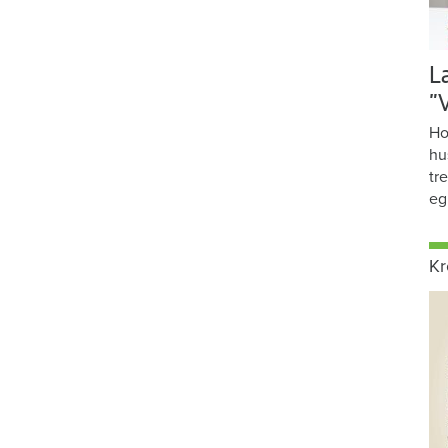
L
”
Ho
hu
tr
eg
Kr