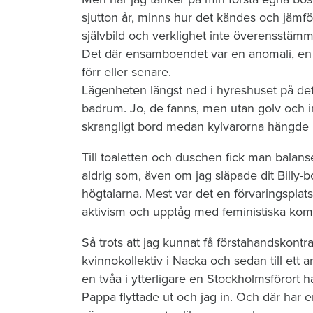
sjutton år, minns hur det kändes och jämfö
självbild och verklighet inte överensstämm
Det där ensamboendet var en anomali, en 
förr eller senare.
Lägenheten längst ned i hyreshuset på det
badrum. Jo, de fanns, men utan golv och inr
skrangligt bord medan kylvarorna hängde i 
Till toaletten och duschen fick man balan
aldrig som, även om jag släpade dit Billy
högtalarna. Mest var det en förvaringsplats 
aktivism och upptåg med feministiska komp
Så trots att jag kunnat få förstahandskontrak
kvinnokollektiv i Nacka och sedan till ett an
en tvåa i ytterligare en Stockholmsförort h
Pappa flyttade ut och jag in. Och där har 