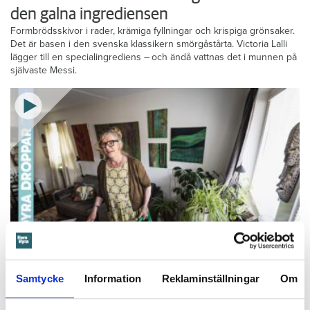
den galna ingrediensen
Formbrödsskivor i rader, krämiga fyllningar och krispiga grönsaker.
Det är basen i den svenska klassikern smörgåstårta. Victoria Lalli
lägger till en specialingrediens – och ändå vattnas det i munnen på
självaste Messi.
Foto: Tomas Ohlsson
Samtycke
Information
Reklaminställningar
Om
Så sparar du vatten hemma – här är
Kristins bästa tips