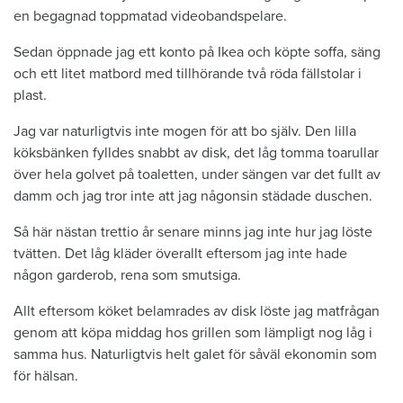
en begagnad toppmatad videobandspelare.
Sedan öppnade jag ett konto på Ikea och köpte soffa, säng
och ett litet matbord med tillhörande två röda fällstolar i
plast.
Jag var naturligtvis inte mogen för att bo själv. Den lilla
köksbänken fylldes snabbt av disk, det låg tomma toarullar
över hela golvet på toaletten, under sängen var det fullt av
damm och jag tror inte att jag någonsin städade duschen.
Så här nästan trettio år senare minns jag inte hur jag löste
tvätten. Det låg kläder överallt eftersom jag inte hade
någon garderob, rena som smutsiga.
Allt eftersom köket belamrades av disk löste jag matfrågan
genom att köpa middag hos grillen som lämpligt nog låg i
samma hus. Naturligtvis helt galet för såväl ekonomin som
för hälsan.