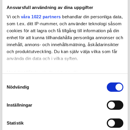
Knepen är enkla: ”Det är ingen uppoffring alls från min sida”, säger
Ansvarsfull användning av dina uppgifter
Kristin Rydberg.
Vi och
våra 1022 partners
behandlar din personliga data,
som t.ex. ditt IP-nummer, och använder teknologi såsom
Tips & Råd
cookies för att lagra och få tillgång till information på din
enhet för att kunna tillhandahålla personliga annonser och
innehåll, annons- och innehållsmätning, åskådarinsikter
och produktutveckling. Du kan själv välja vilka som får
använda din data och i vilka syften.
Med din tillåtelse skulle vi även vilja:
Samla in information om din geografiska plats
Samtyckesval
Nödvändig
som kan ha en noggrannhet på upp till flera meter
Identifiera din enhet genom att aktivt skanna den
för specifika kännetecken (fingeravtryck)
Inställningar
Foto: Frida Ekman
Ta reda på mer om hur dina personliga uppgifter
Knepen för att få till Annas morots-
behandlas och ställ in dina preferenser i
detaljsektionen
.
tekakor: ”Kladda lite”
Statistik
Du kan ändra eller dra tillbaka ditt samtycke när som