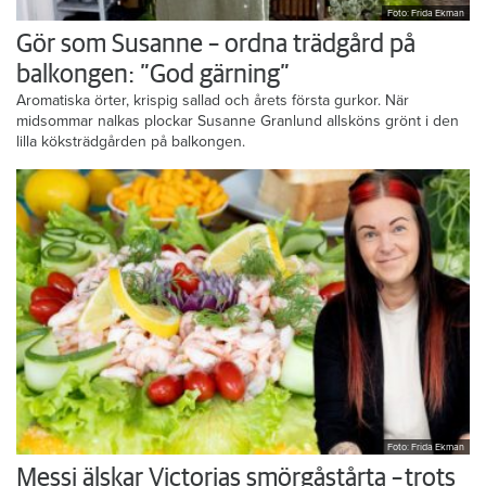
Foto: Frida Ekman
Gör som Susanne – ordna trädgård på
balkongen: ”God gärning”
Aromatiska örter, krispig sallad och årets första gurkor. När
midsommar nalkas plockar Susanne Granlund allsköns grönt i den
lilla köksträdgården på balkongen.
Foto: Frida Ekman
Messi älskar Victorias smörgåstårta – trots