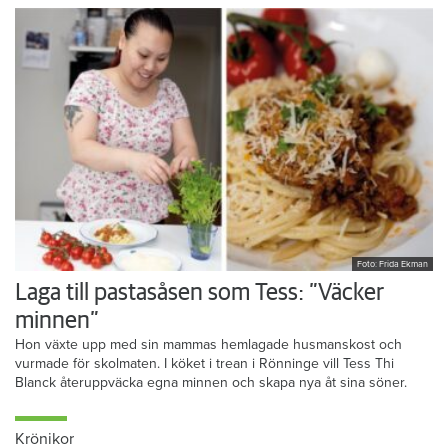
Foto: Frida Ekman
Laga till pastasåsen som Tess: ”Väcker
minnen”
Hon växte upp med sin mammas hemlagade husmanskost och
vurmade för skolmaten. I köket i trean i Rönninge vill Tess Thi
Blanck återuppväcka egna minnen och skapa nya åt sina söner.
Krönikor