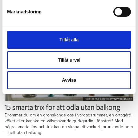
helst från cookie-förklaringen.
Hos Anna Maripuu vankas nybakt flera dagar i veckan. För henne
är det avkoppling att slå händerna runt en deg – och den får gärna
Marknadsföring
kladda lite.
Vi använder enhetsidentifierare för att anpassa innehållet
och annonserna till användarna, tillhandahålla funktioner
för sociala medier och analysera vår trafik. Vi
vidarebefordrar även sådana identifierare och annan
Tillåt alla
information från din enhet till de sociala medier och
annons- och analysföretag som vi samarbetar med.
Dessa kan i sin tur kombinera informationen med annan
Tillåt urval
information som du har tillhandahållit eller som de har
samlat in när du har använt deras tjänster.
Avvisa
Foto: Karin Hasselström/Newbotanic.se
15 smarta trix för att odla utan balkong
Drömmer du om en grönskande oas i vardagsrummet, en örtagård i
köket eller kanske en välsmakande gurkgardin i fönstret? Med
några smarta tips och trix kan du skapa ett vackert, prunkande hem
– helt utan balkong.