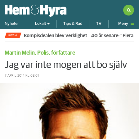
Meny
Nyheter
Lokalt
Tips & Råd
TV
Kompisdealen blev verklighet – 40 år senare: "Flera f
JUST NU
Martin Melin, Polis, författare
Jag var inte mogen att bo själv
7 APRIL 2014
KL 08:01