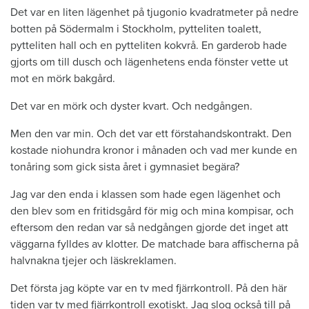
Det var en liten lägenhet på tjugonio kvadratmeter på nedre
botten på Södermalm i Stockholm, pytteliten toalett,
pytteliten hall och en pytteliten kokvrå. En garderob hade
gjorts om till dusch och lägenhetens enda fönster vette ut
mot en mörk bakgård.
Det var en mörk och dyster kvart. Och nedgången.
Men den var min. Och det var ett förstahandskontrakt. Den
kostade niohundra kronor i månaden och vad mer kunde en
tonåring som gick sista året i gymnasiet begära?
Jag var den enda i klassen som hade egen lägenhet och
den blev som en fritidsgård för mig och mina kompisar, och
eftersom den redan var så nedgången gjorde det inget att
väggarna fylldes av klotter. De matchade bara affischerna på
halvnakna tjejer och läskreklamen.
Det första jag köpte var en tv med fjärrkontroll. På den här
tiden var tv med fjärrkontroll exotiskt. Jag slog också till på