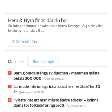
Hem & Hyra finns där du bor
20 lokalredaktörer bevakar hela hyres-Sverige. Välj själv vilka
lokala nyheter du vill se!
Ställ in ditt län
Mest läst
Senaste nytt
Barn glömde stänga av duschen – mamman måste
betala 300 000
30 juli
kl 08:30
Larmade inte om spricka i duschen – vräks efter 30
år
4 augusti
kl 08:30
”Visste inte att man måste ändra adress” – kvinna
döms för folkbokföringsbrott
24 juli
kl 16:10