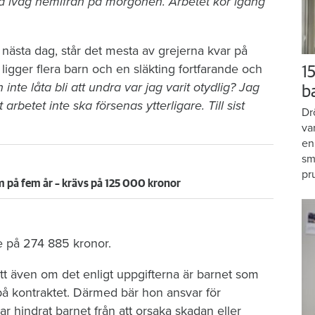
a iväg hemifrån på morgonen. Arbetet kör igång
ästa dag, står det mesta av grejerna kvar på
gger flera barn och en släkting fortfarande och
15
 inte låta bli att undra var jag varit otydlig? Jag
b
t arbetet inte ska försenas ytterligare. Till sist
Dr
va
en
sm
pr
 på fem år – krävs på 125 000 kronor
e på 274 885 kronor.
t även om det enligt uppgifterna är barnet som
å kontraktet. Därmed bär hon ansvar för
hindrat barnet från att orsaka skadan eller