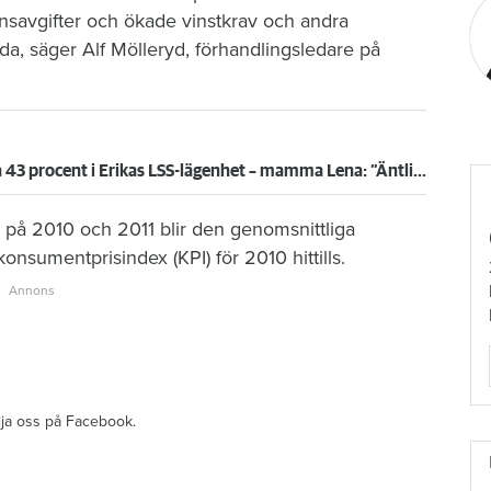
nsavgifter och ökade vinstkrav och andra
jda, säger Alf Mölleryd, förhandlingsledare på
Domstol stoppade hyreshöjning på 43 procent i Erikas LSS-lägenhet – mamma Lena: ”Äntligen!”
 på 2010 och 2011 blir den genomsnittliga
konsumentprisindex (KPI) för 2010 hittills.
ölja oss på Facebook.