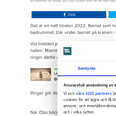
En mamma får betala 300 000 kronor efter att ett barn satt
Dela
Det är en natt hösten 2022. Barnet som ha
badrummet. Där vrider barnet på kranen i 
Vid tretiden på natten vaknar mamman och 
hallen. Mamman torkar förtvivlat upp vattn
ringer därför aldrig till sin hyresvärd Öre
Samtycke
Läs också
600 kronor dyrare att bo efter vat
Ansvarsfull användning av d
Ringer gör dock grannen nedanför – när de
Vi och
våra 1022 partners
be
cookies för att lagra och få t
annons- och innehållsmätning
När Öbo börjar undersöka skadan i januari 
och i vilka syften.