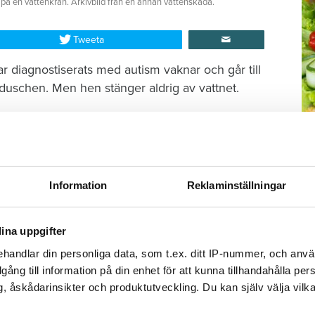
 på en vattenkran. Arkivbild från en annan vattenskada.
Tweeta
r diagnostiserats med autism vaknar och går till
duschen. Men hen stänger aldrig av vattnet.
då har vattnet spridit sig i badrummet och ut i
et och tror därmed att saken är ur världen. Hon
M
brobostäder, Öbo, och berättar om olyckan.
–
Fo
Information
Reklaminställningar
kr
kl
tenskada i Varberg
sp
ina uppgifter
mu
t börjar läcka vatten genom taket.
handlar din personliga data, som t.ex. ditt IP-nummer, och anv
illgång till information på din enhet för att kunna tillhandahålla pe
, åskådarinsikter och produktutveckling. Du kan själv välja vilk
2023 visar det sig att den är större än man först