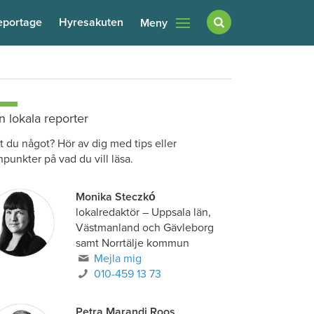
eportage
Hyresakuten
Meny
n lokala reporter
t du något? Hör av dig med tips eller
npunkter på vad du vill läsa.
Monika Steczkó
lokalredaktör
–
Uppsala län,
Västmanland och Gävleborg
samt Norrtälje kommun
Mejla mig
010-459 13 73
Petra Marandi Roos