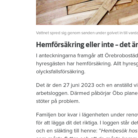
Vattnet spred sig genom sanden under golvet in till vard
Hemförsäkring eller inte – det ä
I anteckningarna framgår att Örebrobostäd
hyresgästen har hemförsäkring. Allt hyres
olycksfallsförsäkring.
Det är den 27 juni 2023 och en anställd vi
arbetsloggen. Därmed påbörjar Öbo planeri
stöter på problem.
Familjen bor kvar i lägenheten under reno
för att lägga dit det riktiga. I loggen stå
och en släkting till henne: ”
Hembesök hos hy