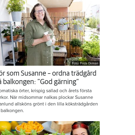
Foto: Frida Ekman
ör som Susanne – ordna trädgård
å balkongen: ”God gärning”
omatiska örter, krispig sallad och årets första
rkor. När midsommar nalkas plockar Susanne
anlund allsköns grönt i den lilla köksträdgården
 balkongen.