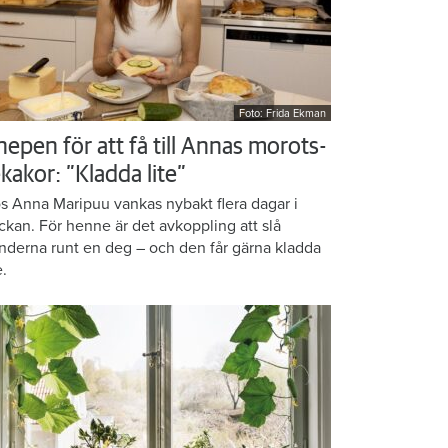
Foto: Frida Ekman
nepen för att få till Annas morots-
kakor: ”Kladda lite”
s Anna Maripuu vankas nybakt flera dagar i
ckan. För henne är det avkoppling att slå
nderna runt en deg – och den får gärna kladda
e.