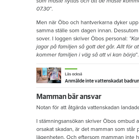
som måste flyttas och att de måste komm
07.30
”.
Men när Öbo och hantverkarna dyker upp n
samma ställe som dagen innan. Dessutom li
sover. I loggen skriver Öbos personal:
”Kan
jagar på familjen så gott det går. Allt för at
kommer familjen i väg så att vi kan börja
”.
Läs också
Anmälde inte vattenskadat badrum
Mamman bär ansvar
Notan för att åtgärda vattenskadan landad
I stämningsansökan skriver Öbos ombud at
orsakat skadan, är det mamman som står p
lägenheten. Och eftersom mamman inte har 