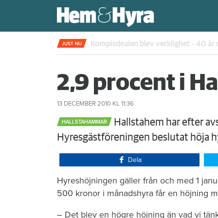
Kompisdealen blev verklighet – 40 år s
JUST NU
2,9 procent i 
13 DECEMBER 2010
KL 11:36
Hallstahem har efter av
HALLSTAHAMMAR
Hyresgästföreningen beslutat höja h
Dela
Hyreshöjningen gäller från och med 1 janu
500 kronor i månadshyra får en höjning m
– Det blev en högre höjning än vad vi tän