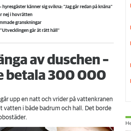
hyresgäster känner sig svikna: "Jag går redan på knäna"
r nej i hovrätten
sammade granskningar
”Utvecklingen går åt rätt håll”
änga av duschen –
 betala 300 000
går upp en natt och vrider på vattenkranen
 vatten i både badrum och hall. Det borde
obostäder.
H