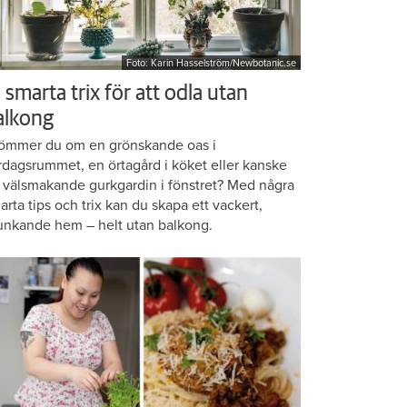
Foto: Karin Hasselström/Newbotanic.se
 smarta trix för att odla utan
alkong
ömmer du om en grönskande oas i
rdagsrummet, en örtagård i köket eller kanske
 välsmakande gurkgardin i fönstret? Med några
arta tips och trix kan du skapa ett vackert,
unkande hem – helt utan balkong.