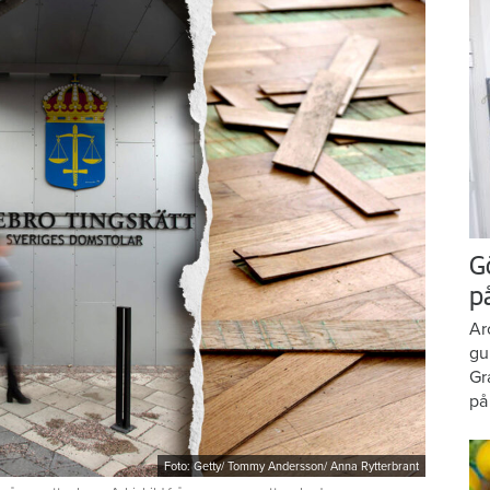
G
p
Ar
gu
Gr
på
Foto: Getty/ Tommy Andersson/ Anna Rytterbrant