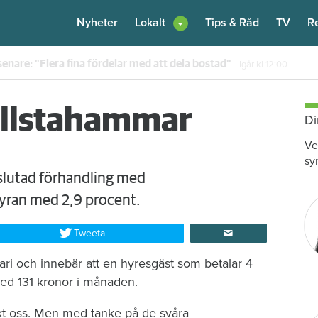
Nyheter
Lokalt
Tips & Råd
TV
R
enare: "Flera fina fördelar med att dela bostad"
Igår kl 12:00
Hallstahammar
Di
Ve
sy
slutad förhandling med
yran med 2,9 procent.
Tweeta
ari och innebär att en hyresgäst som betalar 4
ed 131 kronor i månaden.
kt oss. Men med tanke på de svåra