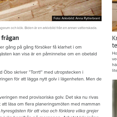
Foto: Arkivbild: Anna Rytterbrant
Foto: Arkivbild: Anna Rytterbrant
agsrum och kök. Biden är en arkivbild från en annan vattenskada.
r frågan
K
te
er gång på gång försöker få klarhet i om
Ho
gästen kan visa är en påminnelse om en obetald
ve
hä
lit
d Öbo skriver ”Torrt!” med utropstecken i
ngen för att lägga nytt golv i lägenheten. Men de
veringen med provisoriska golv. Det ska nu rivas
r det att läsa om flera planeringsmöten med mamman
resgästen för att visa och förklara vilka grejer