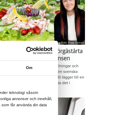
Foto: Frida Ekman
essi älskar Victorias smörgåstårta
 trots den galna ingrediensen
rmbrödsskivor i rader, krämiga fyllningar och
Om
ispiga grönsaker. Det är basen i den svenska
assikern smörgåstårta. Victoria Lalli lägger till en
ecialingrediens – och ändå vattnas det i
nnen på självaste Messi.
änder teknologi såsom
rsonliga annonser och innehåll,
a som får använda din data