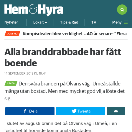
Meny
Nyheter
Lokalt
Tips & Råd
TV
Kompisdealen blev verklighet – 40 år senare: "Flera f
JUST NU
Alla branddrabbade har fått
boende
14 SEPTEMBER 2018
KL 19:44
Den svåra branden på Ölvans väg i Umeå ställde
UMEÅ
många utan bostad. Men med mycket god vilja löste det
sig.
Dela
Tweeta
I slutet av augusti brann det på Ölvans väg i Umeå, i en
fastighet tillhörande kommunala Bostaden.