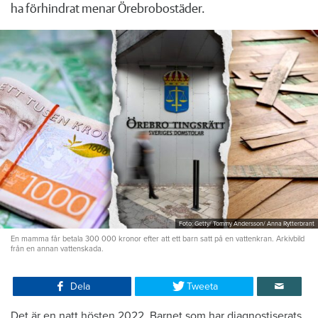
ha förhindrat menar Örebrobostäder.
Foto: Getty/ Tommy Andersson/ Anna Rytterbrant
En mamma får betala 300 000 kronor efter att ett barn satt på en vattenkran. Arkivbild
från en annan vattenskada.
Dela
Tweeta
Det är en natt hösten 2022. Barnet som har diagnostiserats