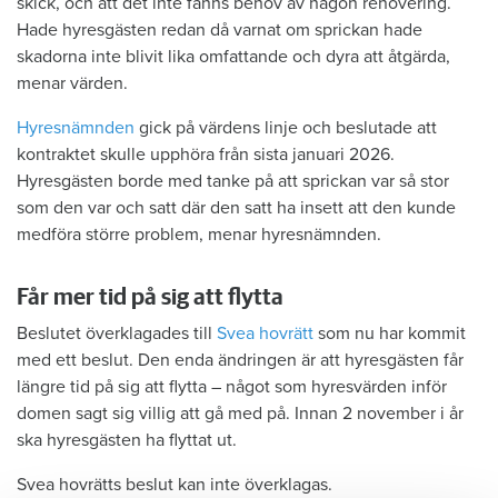
skick, och att det inte fanns behov av någon renovering.
Hade hyresgästen redan då varnat om sprickan hade
skadorna inte blivit lika omfattande och dyra att åtgärda,
menar värden.
Hyresnämnden
gick på värdens linje och beslutade att
kontraktet skulle upphöra från sista januari 2026.
Hyresgästen borde med tanke på att sprickan var så stor
som den var och satt där den satt ha insett att den kunde
medföra större problem, menar hyresnämnden.
Får mer tid på sig att flytta
Beslutet överklagades till
Svea hovrätt
som nu har kommit
med ett beslut. Den enda ändringen är att hyresgästen får
längre tid på sig att flytta – något som hyresvärden inför
domen sagt sig villig att gå med på. Innan 2 november i år
ska hyresgästen ha flyttat ut.
Svea hovrätts beslut kan inte överklagas.