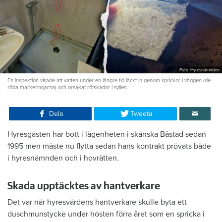
Foto: Hyresnämnden
En inspektion visade att vatten under en längre tid läckt in genom sprickor i väggen (de
röda markeringarna) och orsakat rötskador i syllen.
Dela
Tweeta
Hyresgästen har bott i lägenheten i skånska Båstad sedan
1995 men måste nu flytta sedan hans kontrakt prövats både
i hyresnämnden och i hovrätten.
Skada upptäcktes av hantverkare
Det var när hyresvärdens hantverkare skulle byta ett
duschmunstycke under hösten förra året som en spricka i