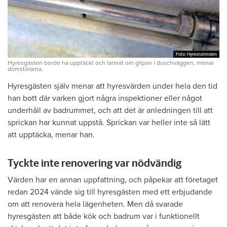
Foto: Hyresnämnden
Foto: Hyresnämnden
Hyresgästen borde ha upptäckt och larmat om glipan i duschväggen, menar
domstolarna.
Hyresgästen själv menar att hyresvärden under hela den tid
han bott där varken gjort några inspektioner eller något
underhåll av badrummet, och att det är anledningen till att
sprickan har kunnat uppstå. Sprickan var heller inte så lätt
att upptäcka, menar han.
Tyckte inte renovering var nödvändig
Värden har en annan uppfattning, och påpekar att företaget
redan 2024 vände sig till hyresgästen med ett erbjudande
om att renovera hela lägenheten. Men då svarade
hyresgästen att både kök och badrum var i funktionellt