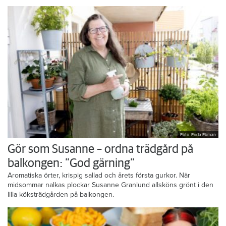
Foto: Frida Ekman
Gör som Susanne – ordna trädgård på
balkongen: ”God gärning”
Aromatiska örter, krispig sallad och årets första gurkor. När
midsommar nalkas plockar Susanne Granlund allsköns grönt i den
lilla köksträdgården på balkongen.