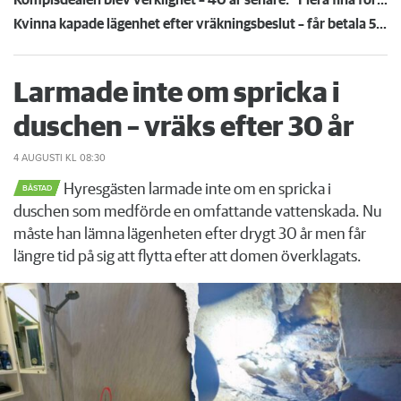
Kompisdealen blev verklighet – 40 år senare: "Flera fina fördelar med att dela bostad"
Kvinna kapade lägenhet efter vräkningsbeslut – får betala 50 000
Larmade inte om spricka i
duschen – vräks efter 30 år
4 AUGUSTI
KL 08:30
Hyresgästen larmade inte om en spricka i
BÅSTAD
duschen som medförde en omfattande vattenskada. Nu
måste han lämna lägenheten efter drygt 30 år men får
längre tid på sig att flytta efter att domen överklagats.