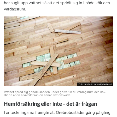
har sugit upp vattnet så att det spridit sig in i både kök och
vardagsrum.
Foto: Arkivbild: Anna Rytterbrant
Foto: Arkivbild: Anna Rytterbrant
Vattnet spred sig genom sanden under golvet in till vardagsrum och kök.
Biden är en arkivbild från en annan vattenskada.
Hemförsäkring eller inte – det är frågan
I anteckningarna framgår att Örebrobostäder gång på gång