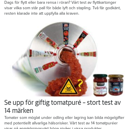
Dags för flytt eller bara rensa i röran? Vårt test av flyttkartonger
visar vilka som står pall för både lyft och stapling. Två får godkänt,
resten klarade inte att uppfylla alla kraven.
Se upp för giftig tomatpuré – stort test av
14 märken
Tomater som möglat under odling eller lagring kan bilda mögelgifter
med potentiellt allvarliga hälsorisker. Vårt test av 14 tomatpuréer
visar på anmärkningsvärt höga nivåer i vissa produkter.