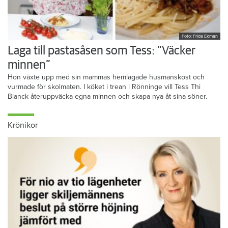
Foto: Frida Ekman
Laga till pastasåsen som Tess: ”Väcker
minnen”
Hon växte upp med sin mammas hemlagade husmanskost och
vurmade för skolmaten. I köket i trean i Rönninge vill Tess Thi
Blanck återuppväcka egna minnen och skapa nya åt sina söner.
Krönikor