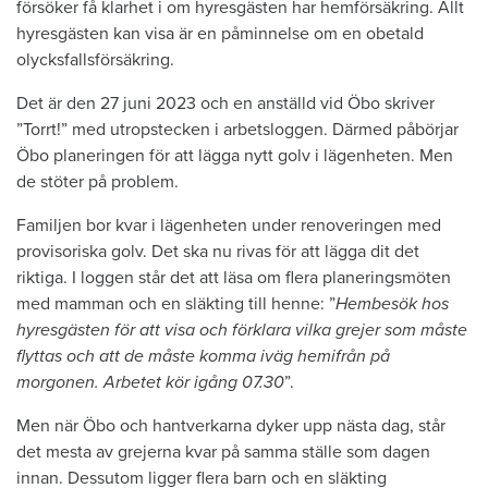
försöker få klarhet i om hyresgästen har hemförsäkring. Allt
hyresgästen kan visa är en påminnelse om en obetald
olycksfallsförsäkring.
Det är den 27 juni 2023 och en anställd vid Öbo skriver
”Torrt!” med utropstecken i arbetsloggen. Därmed påbörjar
Öbo planeringen för att lägga nytt golv i lägenheten. Men
de stöter på problem.
Familjen bor kvar i lägenheten under renoveringen med
provisoriska golv. Det ska nu rivas för att lägga dit det
riktiga. I loggen står det att läsa om flera planeringsmöten
med mamman och en släkting till henne: ”
Hembesök hos
hyresgästen för att visa och förklara vilka grejer som måste
flyttas och att de måste komma iväg hemifrån på
morgonen. Arbetet kör igång 07.30
”.
Men när Öbo och hantverkarna dyker upp nästa dag, står
det mesta av grejerna kvar på samma ställe som dagen
innan. Dessutom ligger flera barn och en släkting