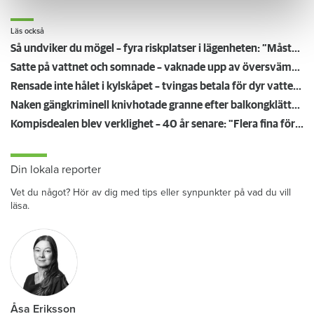
Läs också
Så undviker du mögel – fyra riskplatser i lägenheten: ”Måste städa bort”
Satte på vattnet och somnade – vaknade upp av översvämning hos grannen
Rensade inte hålet i kylskåpet – tvingas betala för dyr vattenskada
Naken gängkriminell knivhotade granne efter balkongklättring
Kompisdealen blev verklighet – 40 år senare: "Flera fina fördelar med att dela bostad"
Din lokala reporter
Vet du något? Hör av dig med tips eller synpunkter på vad du vill
läsa.
Åsa Eriksson