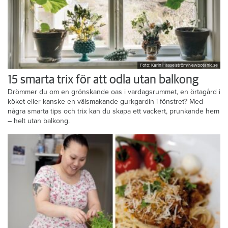
Foto: Karin Hasselström/Newbotanic.se
15 smarta trix för att odla utan balkong
Drömmer du om en grönskande oas i vardagsrummet, en örtagård i
köket eller kanske en välsmakande gurkgardin i fönstret? Med
några smarta tips och trix kan du skapa ett vackert, prunkande hem
– helt utan balkong.