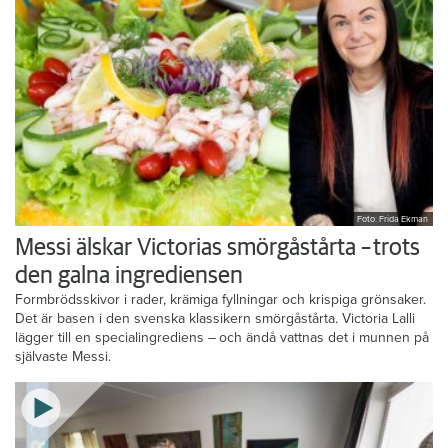
Foto: Frida Ekman
Messi älskar Victorias smörgåstårta – trots
den galna ingrediensen
Formbrödsskivor i rader, krämiga fyllningar och krispiga grönsaker.
Det är basen i den svenska klassikern smörgåstårta. Victoria Lalli
lägger till en specialingrediens – och ändå vattnas det i munnen på
självaste Messi.