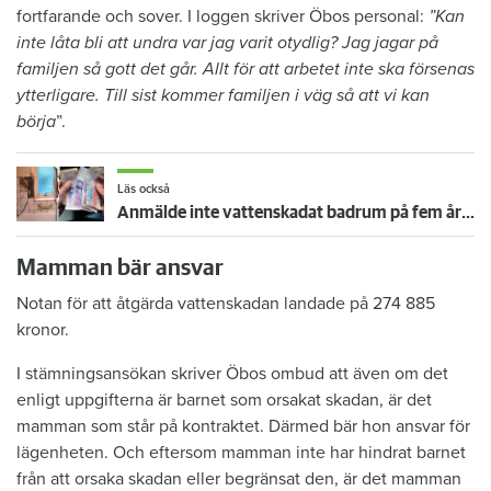
fortfarande och sover. I loggen skriver Öbos personal:
”Kan
inte låta bli att undra var jag varit otydlig? Jag jagar på
familjen så gott det går. Allt för att arbetet inte ska försenas
ytterligare. Till sist kommer familjen i väg så att vi kan
börja
”.
Läs också
Anmälde inte vattenskadat badrum på fem år – krävs på 125 000 kronor
Mamman bär ansvar
Notan för att åtgärda vattenskadan landade på 274 885
kronor.
I stämningsansökan skriver Öbos ombud att även om det
enligt uppgifterna är barnet som orsakat skadan, är det
mamman som står på kontraktet. Därmed bär hon ansvar för
lägenheten. Och eftersom mamman inte har hindrat barnet
från att orsaka skadan eller begränsat den, är det mamman