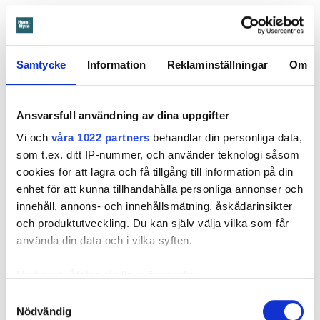
Läs också
Så undviker du mögel – fyra riskplatser i lägenheten: ”Måste städa bort”
Samtycke
Information
Reklaminställningar
Om
Fakta:
Värden måste få veta om skador – så säger lagen
Ansvarsfull användning av dina uppgifter
En hyresgäst är skyldig att väl vårda lägenheten under
Vi och
våra 1022 partners
behandlar din personliga data,
hyrestiden och hålla den ren. Den ska vara i gott skick
som t.ex. ditt IP-nummer, och använder teknologi såsom
och hyresgästen är skyldig att ”bevara sundhet och
cookies för att lagra och få tillgång till information på din
ordning inom fastigheten”. Det kallas vårdplikt.
enhet för att kunna tillhandahålla personliga annonser och
Vårdplikten kan förenklat sammanfattas så att
innehåll, annons- och innehållsmätning, åskådarinsikter
hyresgästen har en skyldighet att vid användningen av
och produktutveckling. Du kan själv välja vilka som får
lägenheten handla på ett sådant sätt att det inte
använda din data och i vilka syften.
uppkommer ett större slitage än vanligt och undvika att
det uppstår risker för skador.
Med din tillåtelse skulle vi även vilja:
I vårdplikten ingår också att så fort som möjligt
Samla in information om din geografiska plats
Samtyckesval
underrätta hyresvärden om skador som måste åtgärdas
Nödvändig
som kan ha en noggrannhet på upp till flera meter