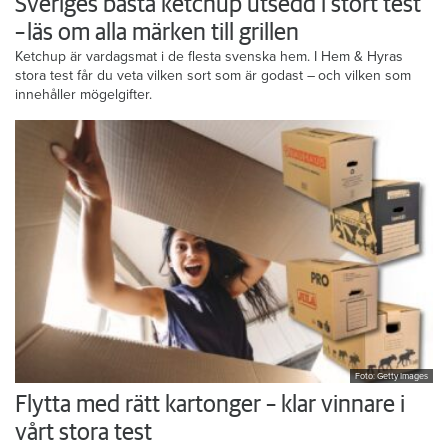
Sveriges bästa ketchup utsedd i stort test
– läs om alla märken till grillen
Ketchup är vardagsmat i de flesta svenska hem. I Hem & Hyras
stora test får du veta vilken sort som är godast – och vilken som
innehåller mögelgifter.
Foto: Getty Images
Flytta med rätt kartonger – klar vinnare i
vårt stora test