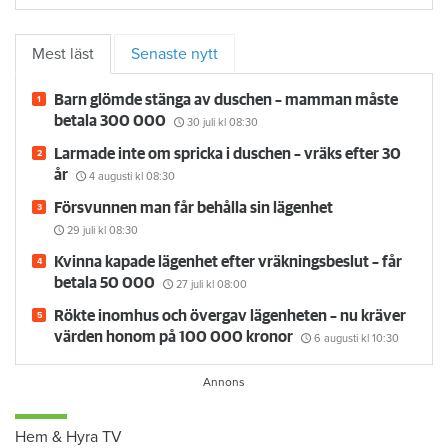
Mest läst
Senaste nytt
Barn glömde stänga av duschen – mamman måste
betala 300 000
30 juli
kl 08:30
Larmade inte om spricka i duschen – vräks efter 30
år
4 augusti
kl 08:30
Försvunnen man får behålla sin lägenhet
29 juli
kl 08:30
Kvinna kapade lägenhet efter vräkningsbeslut – får
betala 50 000
27 juli
kl 08:00
Rökte inomhus och övergav lägenheten – nu kräver
värden honom på 100 000 kronor
6 augusti
kl 10:30
Hem & Hyra TV