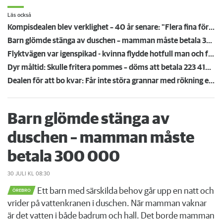
Läs också
Kompisdealen blev verklighet – 40 år senare: "Flera fina fördelar med att dela bostad"
Barn glömde stänga av duschen – mamman måste betala 300 000
Flyktvägen var igenspikad - kvinna flydde hotfull man och föll från balkong
Dyr måltid: Skulle fritera pommes – döms att betala 223 419 kronor för köksbrand
Dealen för att bo kvar: Får inte störa grannar med rökning eller utsätta dem för brandfara
Barn glömde stänga av
duschen – mamman måste
betala 300 000
30 JULI
KL 08:30
Ett barn med särskilda behov går upp en natt och
ÖREBRO
vrider på vattenkranen i duschen. När mamman vaknar
är det vatten i både badrum och hall. Det borde mamman