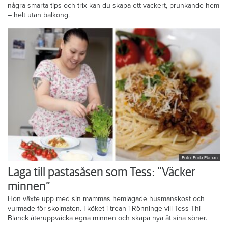
några smarta tips och trix kan du skapa ett vackert, prunkande hem
– helt utan balkong.
Foto: Frida Ekman
Laga till pastasåsen som Tess: ”Väcker
minnen”
Hon växte upp med sin mammas hemlagade husmanskost och
vurmade för skolmaten. I köket i trean i Rönninge vill Tess Thi
Blanck återuppväcka egna minnen och skapa nya åt sina söner.