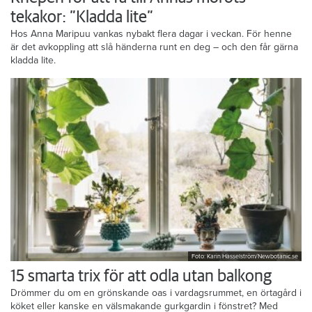
tekakor: ”Kladda lite”
Hos Anna Maripuu vankas nybakt flera dagar i veckan. För henne
är det avkoppling att slå händerna runt en deg – och den får gärna
kladda lite.
Foto: Karin Hasselström/Newbotanic.se
15 smarta trix för att odla utan balkong
Drömmer du om en grönskande oas i vardagsrummet, en örtagård i
köket eller kanske en välsmakande gurkgardin i fönstret? Med