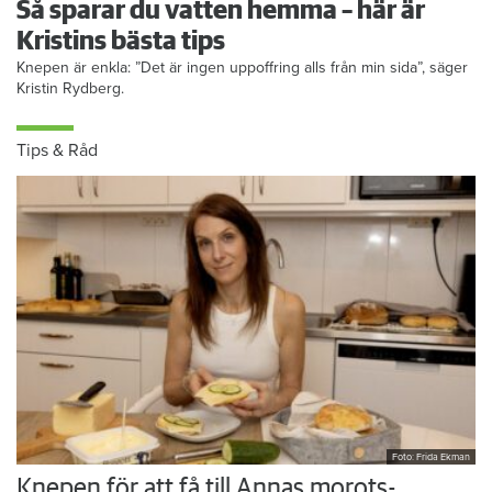
Så sparar du vatten hemma – här är
Kristins bästa tips
Knepen är enkla: ”Det är ingen uppoffring alls från min sida”, säger
Kristin Rydberg.
Tips & Råd
Foto: Frida Ekman
Knepen för att få till Annas morots-