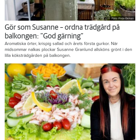
Foto: Frida Ekman
Gör som Susanne – ordna trädgård på
balkongen: ”God gärning”
Aromatiska örter, krispig sallad och årets första gurkor. När
midsommar nalkas plockar Susanne Granlund allsköns grönt i den
lilla köksträdgården på balkongen.