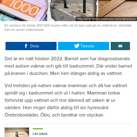
Foto: Getty/ Tommy Andersson/ Anna Rytterbrant
En mamma får betala 300 000 kronor efter att ett barn satt på en vattenkran. Arkivbild
från en annan vattenskada.
Dela
Tweeta
Det är en natt hösten 2022. Barnet som har diagnostiserats
med autism vaknar och går till badrummet. Där vrider barnet
på kranen i duschen. Men hen stänger aldrig av vattnet.
Vid tretiden på natten vaknar mamman och då har vattnet
spridit sig i badrummet och ut i hallen. Mamman torkar
förtvivlat upp vattnet och tror därmed att saken är ur
världen. Hon ringer därför aldrig till sin hyresvärd
Örebrobostäder, Öbo, och berättar om olyckan.
Läs också