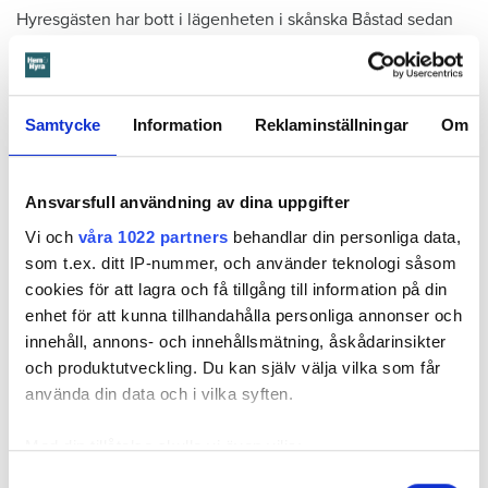
Hyresgästen har bott i lägenheten i skånska Båstad sedan
1995 men måste nu flytta sedan hans kontrakt prövats både
i hyresnämnden och i hovrätten.
Samtycke
Information
Reklaminställningar
Om
Skada upptäcktes av hantverkare
Det var när hyresvärdens hantverkare skulle byta ett
duschmunstycke under hösten förra året som en spricka i
Ansvarsfull användning av dina uppgifter
plastmattan på väggen i duschen upptäcktes. Strax efter
Vi och
våra 1022 partners
behandlar din personliga data,
detta lät värden ett företag göra en besiktning av
som t.ex. ditt IP-nummer, och använder teknologi såsom
badrummet. Då upptäcktes att vatten läckt från den trasiga
cookies för att lagra och få tillgång till information på din
svetsskarven under en längre tid och orsakat omfattande
enhet för att kunna tillhandahålla personliga annonser och
vattenskador.
innehåll, annons- och innehållsmätning, åskådarinsikter
och produktutveckling. Du kan själv välja vilka som får
Därför sade den privata hyresvärden upp hyreskontraktet
använda din data och i vilka syften.
med hänvisning till att hyresgästen inte iakttagit sin så
kallade vårdplikt (se faktaruta). Eftersom han inte gick med
Med din tillåtelse skulle vi även vilja:
på att flytta fick hyresnämnden i Malmö pröva
uppsägningen.
Samla in information om din geografiska plats
Samtyckesval