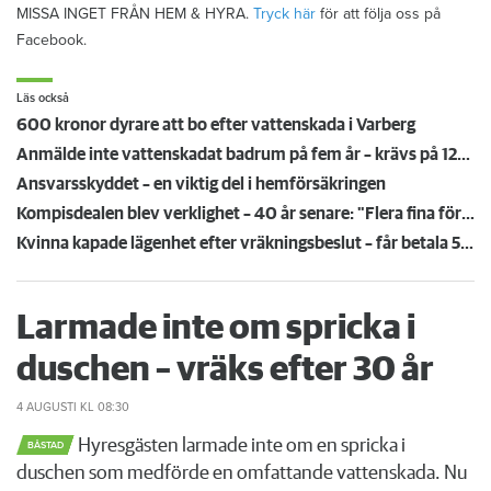
MISSA INGET FRÅN HEM & HYRA.
Tryck här
för att följa oss på
Facebook.
Läs också
600 kronor dyrare att bo efter vattenskada i Varberg
Anmälde inte vattenskadat badrum på fem år – krävs på 125 000 kronor
Ansvarsskyddet – en viktig del i hemförsäkringen
Kompisdealen blev verklighet – 40 år senare: "Flera fina fördelar med att dela bostad"
Kvinna kapade lägenhet efter vräkningsbeslut – får betala 50 000
Larmade inte om spricka i
duschen – vräks efter 30 år
4 AUGUSTI
KL 08:30
Hyresgästen larmade inte om en spricka i
BÅSTAD
duschen som medförde en omfattande vattenskada. Nu