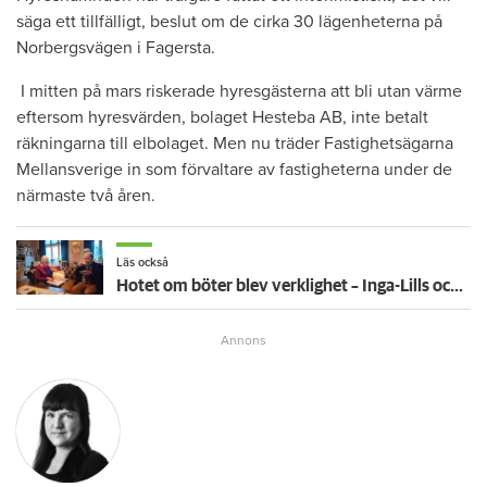
säga ett tillfälligt, beslut om de cirka 30 lägenheterna på
Norbergsvägen i Fagersta.
I mitten på mars riskerade hyresgästerna att bli utan värme
eftersom hyresvärden, bolaget Hesteba AB, inte betalt
räkningarna till elbolaget. Men nu träder Fastighetsägarna
Mellansverige in som förvaltare av fastigheterna under de
närmaste två åren.
Läs också
Hotet om böter blev verklighet – Inga-Lills och Stirlings hyresvärdar får betala 75 000: ”Herregud så onödigt”