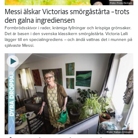
Foto: Frida Ekman
Messi älskar Victorias smörgåstårta – trots
den galna ingrediensen
Formbrödsskivor i rader, krämiga fyllningar och krispiga grönsaker.
Det är basen i den svenska klassikern smörgåstårta. Victoria Lalli
lägger till en specialingrediens – och ändå vattnas det i munnen på
självaste Messi.
Foto: Tomas Ohlsson