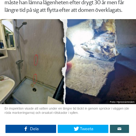
måste han lämna lägenheten efter drygt 30 år men får
längre tid på sig att flytta efter att domen överklagats.
Foto: Hyresnämnden
En inspektion visade att vatten under en längre tid läckt in genom sprickor i väggen (de
röda markeringarna) och orsakat rötskador i syllen.
Dela
Tweeta