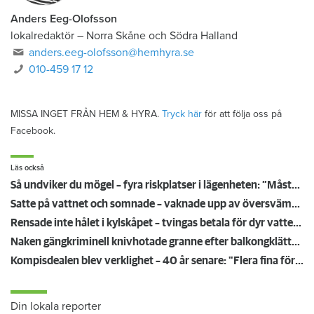
Anders Eeg-Olofsson
lokalredaktör
–
Norra Skåne och Södra Halland
anders.eeg-olofsson@hemhyra.se
010-459 17 12
MISSA INGET FRÅN HEM & HYRA.
Tryck här
för att följa oss på
Facebook.
Läs också
Så undviker du mögel – fyra riskplatser i lägenheten: ”Måste städa bort”
Satte på vattnet och somnade – vaknade upp av översvämning hos grannen
Rensade inte hålet i kylskåpet – tvingas betala för dyr vattenskada
Naken gängkriminell knivhotade granne efter balkongklättring
Kompisdealen blev verklighet – 40 år senare: "Flera fina fördelar med att dela bostad"
Din lokala reporter