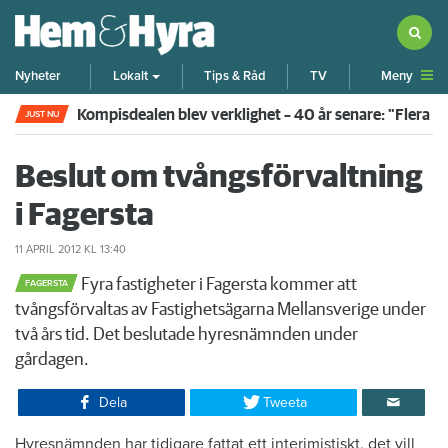
Meny
Nyheter
Lokalt
Tips & Råd
TV
Kompisdealen blev verklighet – 40 år senare: "Flera f
JUST NU
Beslut om tvångsförvaltning
i Fagersta
11 APRIL 2012
KL 13:40
Fyra fastigheter i Fagersta kommer att
FAGERSTA
tvångsförvaltas av Fastighetsägarna Mellansverige under
två års tid. Det beslutade hyresnämnden under
gårdagen.
Dela
Tweeta
Hyresnämnden har tidigare fattat ett interimistiskt, det vill