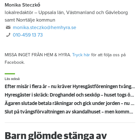
Monika Steczkó
lokalredaktör
–
Uppsala län, Västmanland och Gävleborg
samt Norrtälje kommun
monika.steczko@hemhyra.se
010-459 13 73
MISSA INGET FRÅN HEM & HYRA.
Tryck här
för att följa oss på
Facebook.
Läs också
Efter misär i flera år – nu kräver Hyresgästföreningen tvångsförvaltning av hyreshuset
Hyresgäster i skräck: Droghandel och sexköp – huset togs över av okända
Ägaren slutade betala räkningar och gick under jorden – nu säljer Kronofogden hans hus
Slut på tvångsförvaltningen av skandalhuset – men kommunen tvivlar på nya ägarens plan
Barn glömde stänga av