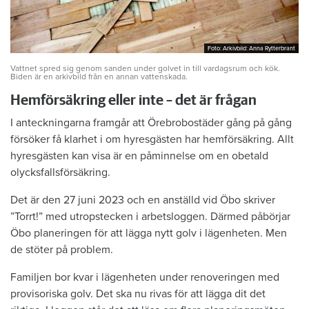
Foto: Arkivbild: Anna Rytterbrant
Foto: Arkivbild: Anna Rytterbrant
Vattnet spred sig genom sanden under golvet in till vardagsrum och kök.
Biden är en arkivbild från en annan vattenskada.
Hemförsäkring eller inte – det är frågan
I anteckningarna framgår att Örebrobostäder gång på gång
försöker få klarhet i om hyresgästen har hemförsäkring. Allt
hyresgästen kan visa är en påminnelse om en obetald
olycksfallsförsäkring.
Det är den 27 juni 2023 och en anställd vid Öbo skriver
”Torrt!” med utropstecken i arbetsloggen. Därmed påbörjar
Öbo planeringen för att lägga nytt golv i lägenheten. Men
de stöter på problem.
Familjen bor kvar i lägenheten under renoveringen med
provisoriska golv. Det ska nu rivas för att lägga dit det