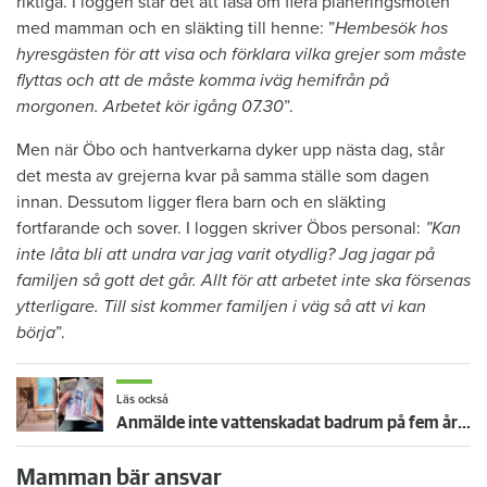
riktiga. I loggen står det att läsa om flera planeringsmöten
med mamman och en släkting till henne: ”
Hembesök hos
hyresgästen för att visa och förklara vilka grejer som måste
flyttas och att de måste komma iväg hemifrån på
morgonen. Arbetet kör igång 07.30
”.
Men när Öbo och hantverkarna dyker upp nästa dag, står
det mesta av grejerna kvar på samma ställe som dagen
innan. Dessutom ligger flera barn och en släkting
fortfarande och sover. I loggen skriver Öbos personal:
”Kan
inte låta bli att undra var jag varit otydlig? Jag jagar på
familjen så gott det går. Allt för att arbetet inte ska försenas
ytterligare. Till sist kommer familjen i väg så att vi kan
börja
”.
Läs också
Anmälde inte vattenskadat badrum på fem år – krävs på 125 000 kronor
Mamman bär ansvar