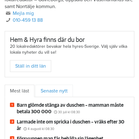
samt Norrtälje kommun.
Mejla mig
010-459 13 88
Hem & Hyra finns där du bor
20 lokalredaktörer bevakar hela hyres-Sverige. Välj själv vilka
lokala nyheter du vill se!
Ställ in ditt län
Mest läst
Senaste nytt
Barn glömde stänga av duschen – mamman måste
betala 300 000
30 juli
kl 08:30
Larmade inte om spricka i duschen – vräks efter 30
år
4 augusti
kl 08:30
Försvunnen man får behålla sin lägenhet