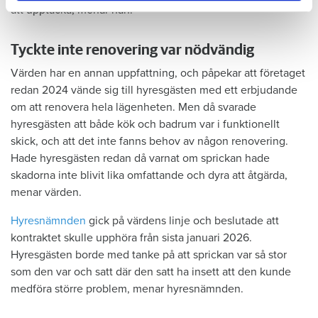
att upptäcka, menar han.
Tyckte inte renovering var nödvändig
Värden har en annan uppfattning, och påpekar att företaget
redan 2024 vände sig till hyresgästen med ett erbjudande
om att renovera hela lägenheten. Men då svarade
hyresgästen att både kök och badrum var i funktionellt
skick, och att det inte fanns behov av någon renovering.
Hade hyresgästen redan då varnat om sprickan hade
skadorna inte blivit lika omfattande och dyra att åtgärda,
menar värden.
Hyresnämnden
gick på värdens linje och beslutade att
kontraktet skulle upphöra från sista januari 2026.
Hyresgästen borde med tanke på att sprickan var så stor
som den var och satt där den satt ha insett att den kunde
medföra större problem, menar hyresnämnden.