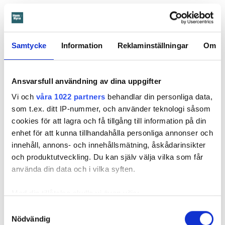
Hyresgästen har bott i lägenheten i skånska Båstad sedan
1995 men måste nu flytta sedan hans kontrakt prövats både
i hyresnämnden och i hovrätten.
Samtycke
Information
Reklaminställningar
Om
Skada upptäcktes av hantverkare
Det var när hyresvärdens hantverkare skulle byta ett
Ansvarsfull användning av dina uppgifter
duschmunstycke under hösten förra året som en spricka i
Vi och
våra 1022 partners
behandlar din personliga data,
plastmattan på väggen i duschen upptäcktes. Strax efter
som t.ex. ditt IP-nummer, och använder teknologi såsom
detta lät värden ett företag göra en besiktning av
cookies för att lagra och få tillgång till information på din
badrummet. Då upptäcktes att vatten läckt från den trasiga
enhet för att kunna tillhandahålla personliga annonser och
svetsskarven under en längre tid och orsakat omfattande
innehåll, annons- och innehållsmätning, åskådarinsikter
vattenskador.
och produktutveckling. Du kan själv välja vilka som får
använda din data och i vilka syften.
Därför sade den privata hyresvärden upp hyreskontraktet
med hänvisning till att hyresgästen inte iakttagit sin så
Med din tillåtelse skulle vi även vilja:
kallade vårdplikt (se faktaruta). Eftersom han inte gick med
Samla in information om din geografiska plats
på att flytta fick hyresnämnden i Malmö pröva
Samtyckesval
Nödvändig
som kan ha en noggrannhet på upp till flera meter
uppsägningen.