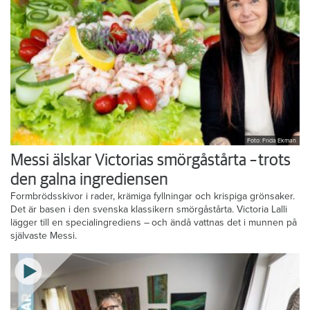
Foto: Frida Ekman
Messi älskar Victorias smörgåstårta – trots
den galna ingrediensen
Formbrödsskivor i rader, krämiga fyllningar och krispiga grönsaker.
Det är basen i den svenska klassikern smörgåstårta. Victoria Lalli
lägger till en specialingrediens – och ändå vattnas det i munnen på
självaste Messi.