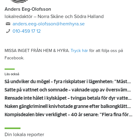
Anders Eeg-Olofsson
lokalredaktör
–
Norra Skåne och Södra Halland
anders.eeg-olofsson@hemhyra.se
010-459 17 12
MISSA INGET FRÅN HEM & HYRA.
Tryck här
för att följa oss på
Facebook.
Läs också
Så undviker du mögel – fyra riskplatser i lägenheten: ”Måste städa bort”
Satte på vattnet och somnade – vaknade upp av översvämning hos grannen
Rensade inte hålet i kylskåpet – tvingas betala för dyr vattenskada
Naken gängkriminell knivhotade granne efter balkongklättring
Kompisdealen blev verklighet – 40 år senare: "Flera fina fördelar med att dela bostad"
Din lokala reporter