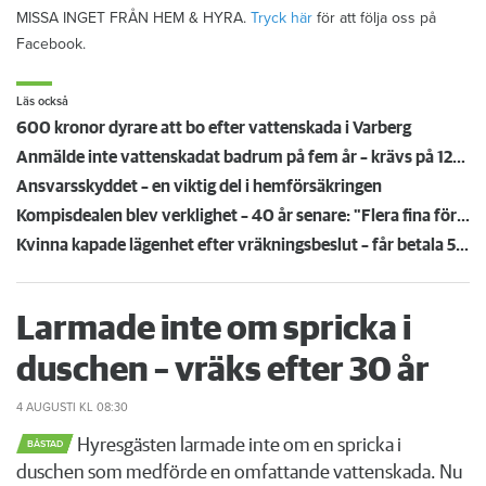
MISSA INGET FRÅN HEM & HYRA.
Tryck här
för att följa oss på
Facebook.
Läs också
600 kronor dyrare att bo efter vattenskada i Varberg
Anmälde inte vattenskadat badrum på fem år – krävs på 125 000 kronor
Ansvarsskyddet – en viktig del i hemförsäkringen
Kompisdealen blev verklighet – 40 år senare: "Flera fina fördelar med att dela bostad"
Kvinna kapade lägenhet efter vräkningsbeslut – får betala 50 000
Larmade inte om spricka i
duschen – vräks efter 30 år
4 AUGUSTI
KL 08:30
Hyresgästen larmade inte om en spricka i
BÅSTAD
duschen som medförde en omfattande vattenskada. Nu