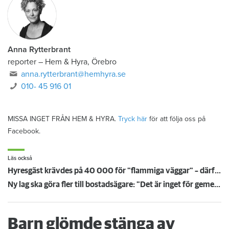
Anna Rytterbrant
reporter
–
Hem & Hyra, Örebro
anna.rytterbrant@hemhyra.se
010- 45 916 01
MISSA INGET FRÅN HEM & HYRA.
Tryck här
för att följa oss på
Facebook.
Läs också
Hyresgäst krävdes på 40 000 för "flammiga väggar" – därför höll inte värdens bevis i rätten
Ny lag ska göra fler till bostadsägare: "Det är inget för gemene man"
Barn glömde stänga av