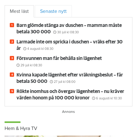
Mest läst
Senaste nytt
Barn glömde stänga av duschen – mamman måste
betala 300 000
30 juli
kl 08:30
Larmade inte om spricka i duschen – vräks efter 30
år
4 augusti
kl 08:30
Försvunnen man får behålla sin lägenhet
29 juli
kl 08:30
Kvinna kapade lägenhet efter vräkningsbeslut – får
betala 50 000
27 juli
kl 08:00
Rökte inomhus och övergav lägenheten – nu kräver
värden honom på 100 000 kronor
6 augusti
kl 10:30
Hem & Hyra TV