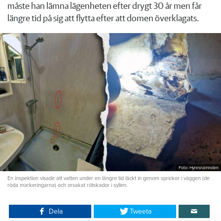
måste han lämna lägenheten efter drygt 30 år men får
längre tid på sig att flytta efter att domen överklagats.
Foto: Hyresnämnden
En inspektion visade att vatten under en längre tid läckt in genom sprickor i väggen (de
röda markeringarna) och orsakat rötskador i syllen.
Dela
Tweeta