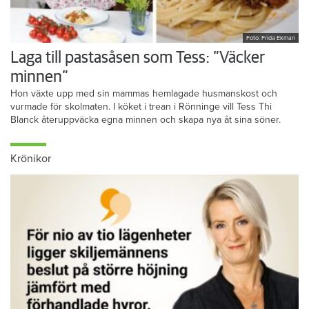
Foto: Frida Ekman
Laga till pastasåsen som Tess: ”Väcker
minnen”
Hon växte upp med sin mammas hemlagade husmanskost och
vurmade för skolmaten. I köket i trean i Rönninge vill Tess Thi
Blanck återuppväcka egna minnen och skapa nya åt sina söner.
Krönikor