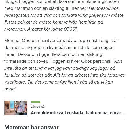
riktiga. I loggen står det att läsa om flera planeringsmöten
med mamman och en släkting till henne: ”
Hembesök hos
hyresgästen för att visa och förklara vilka grejer som måste
flyttas och att de måste komma iväg hemifrån på
morgonen. Arbetet kör igång 07.30
”.
Men när Öbo och hantverkarna dyker upp nästa dag, står
det mesta av grejerna kvar på samma ställe som dagen
innan. Dessutom ligger flera barn och en släkting
fortfarande och sover. I loggen skriver Öbos personal:
”Kan
inte låta bli att undra var jag varit otydlig? Jag jagar på
familjen så gott det går. Allt för att arbetet inte ska försenas
ytterligare. Till sist kommer familjen i väg så att vi kan
börja
”.
Läs också
Anmälde inte vattenskadat badrum på fem år – krävs på 125 000 kronor
Mamman bär ansvar