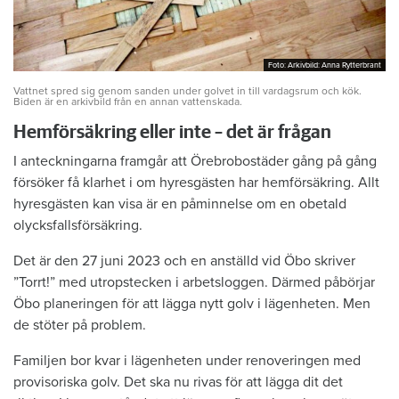
Foto: Arkivbild: Anna Rytterbrant
Foto: Arkivbild: Anna Rytterbrant
Vattnet spred sig genom sanden under golvet in till vardagsrum och kök.
Biden är en arkivbild från en annan vattenskada.
Hemförsäkring eller inte – det är frågan
I anteckningarna framgår att Örebrobostäder gång på gång
försöker få klarhet i om hyresgästen har hemförsäkring. Allt
hyresgästen kan visa är en påminnelse om en obetald
olycksfallsförsäkring.
Det är den 27 juni 2023 och en anställd vid Öbo skriver
”Torrt!” med utropstecken i arbetsloggen. Därmed påbörjar
Öbo planeringen för att lägga nytt golv i lägenheten. Men
de stöter på problem.
Familjen bor kvar i lägenheten under renoveringen med
provisoriska golv. Det ska nu rivas för att lägga dit det