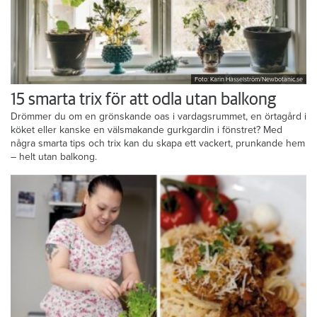
Foto: Karin Hasselström/Newbotanic.se
15 smarta trix för att odla utan balkong
Drömmer du om en grönskande oas i vardagsrummet, en örtagård i
köket eller kanske en välsmakande gurkgardin i fönstret? Med
några smarta tips och trix kan du skapa ett vackert, prunkande hem
– helt utan balkong.