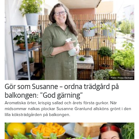
Foto: Frida Ekman
Gör som Susanne – ordna trädgård på
balkongen: ”God gärning”
Aromatiska örter, krispig sallad och årets första gurkor. När
midsommar nalkas plockar Susanne Granlund allsköns grönt i den
lilla köksträdgården på balkongen.