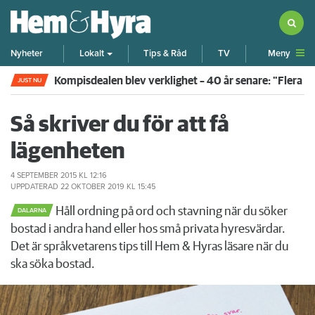
Meny
Nyheter
Lokalt
Tips & Råd
TV
Kompisdealen blev verklighet – 40 år senare: "Flera f
JUST NU
Så skriver du för att få
lägenheten
4 SEPTEMBER 2015
KL 12:16
UPPDATERAD
22 OKTOBER 2019
KL 15:45
Håll ordning på ord och stavning när du söker
DALARNA
bostad i andra hand eller hos små privata hyresvärdar.
Det är språkvetarens tips till Hem & Hyras läsare när du
ska söka bostad.