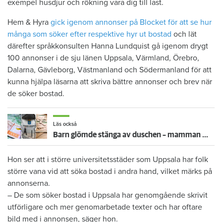
exempel husdjur och rökning vara dig till last.
Hem & Hyra
gick igenom annonser på Blocket för att se hur
många som söker efter respektive hyr ut bostad
och lät
därefter språkkonsulten Hanna Lundquist gå igenom drygt
100 annonser i de sju länen Uppsala, Värmland, Örebro,
Dalarna, Gävleborg, Västmanland och Södermanland för att
kunna hjälpa läsarna att skriva bättre annonser och brev när
de söker bostad.
Läs också
Barn glömde stänga av duschen – mamman måste betala 300 000
Hon ser att i större universitetsstäder som Uppsala har folk
större vana vid att söka bostad i andra hand, vilket märks på
annonserna.
– De som söker bostad i Uppsala har genomgående skrivit
utförligare och mer genomarbetade texter och har oftare
bild med i annonsen, säger hon.