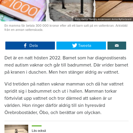
Foto: Getty/ Tommy Andersson/ Anna Rytterbrant
En mamma får betala 300 000 kronor efter att ett barn satt på en vattenkran. Arkivbild
från en annan vattenskada.
Dela
Tweeta
Det är en natt hösten 2022. Barnet som har diagnostiserats
med autism vaknar och går till badrummet. Där vrider barnet
på kranen i duschen. Men hen stänger aldrig av vattnet.
Vid tretiden på natten vaknar mamman och då har vattnet
spridit sig i badrummet och ut i hallen. Mamman torkar
förtvivlat upp vattnet och tror därmed att saken är ur
världen. Hon ringer därför aldrig till sin hyresvärd
Örebrobostäder, Öbo, och berättar om olyckan.
Läs också