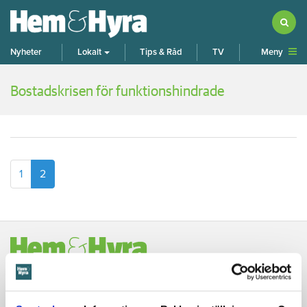
Meny
Nyheter
Lokalt
Tips & Råd
TV
Bostadskrisen för funktionshindrade
1
2
Hem & Hyra
Norrlandsgatan 7, 7 tr