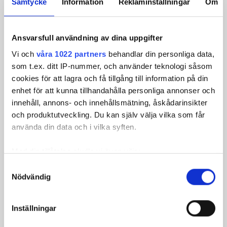
Samtycke
Information
Reklaminställningar
Om
111 43 STOCKHOLM
Nyhetstips:
redaktionen@hemhyra.se
Ansvarsfull användning av dina uppgifter
Redaktionschef: 08-519 103 43
Vi och
våra 1022 partners
behandlar din personliga data,
Läs mer om
Hem & Hyra
som t.ex. ditt IP-nummer, och använder teknologi såsom
cookies för att lagra och få tillgång till information på din
Prenumerera på vårt
nyhetsbrev
enhet för att kunna tillhandahålla personliga annonser och
RSS-flöden
innehåll, annons- och innehållsmätning, åskådarinsikter
och produktutveckling. Du kan själv välja vilka som får
Följ Hem & Hyra
använda din data och i vilka syften.
Med din tillåtelse skulle vi även vilja:
Samla in information om din geografiska plats
Samtyckesval
Riksredaktionen
Nödvändig
som kan ha en noggrannhet på upp till flera meter
Eva Jacobsson, reporter
Identifiera din enhet genom att aktivt skanna den
eva.jacobsson@hemhyra.se
för specifika kännetecken (fingeravtryck)
Inställningar
08-519 103 09
Ta reda på mer om hur dina personliga uppgifter