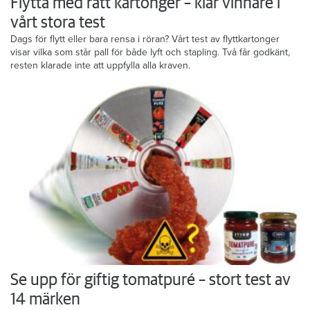
Flytta med rätt kartonger – klar vinnare i
vårt stora test
Dags för flytt eller bara rensa i röran? Vårt test av flyttkartonger
visar vilka som står pall för både lyft och stapling. Två får godkänt,
resten klarade inte att uppfylla alla kraven.
Se upp för giftig tomatpuré – stort test av
14 märken