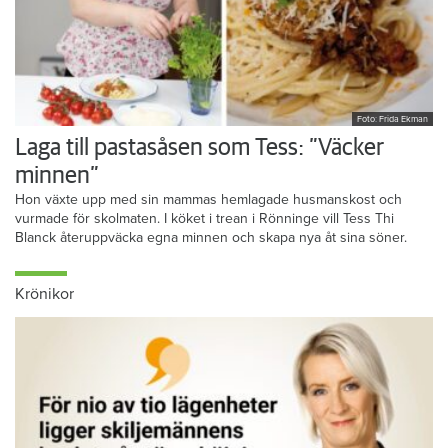
Foto: Frida Ekman
Laga till pastasåsen som Tess: ”Väcker
minnen”
Hon växte upp med sin mammas hemlagade husmanskost och
vurmade för skolmaten. I köket i trean i Rönninge vill Tess Thi
Blanck återuppväcka egna minnen och skapa nya åt sina söner.
Krönikor