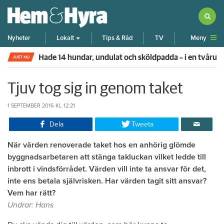
Meny
Nyheter
Lokalt
Tips & Råd
TV
Hade 14 hundar, undulat och sköldpadda – i en tvår
JUST NU
Tjuv tog sig in genom taket
1 SEPTEMBER 2016
KL 12:21
Dela
Tweeta
När värden renoverade taket hos en anhörig glömde
byggnadsarbetaren att stänga takluckan vilket ledde till
inbrott i vindsförrådet. Värden vill inte ta ansvar för det,
inte ens betala självrisken. Har värden tagit sitt ansvar?
Vem har rätt?
Undrar: Hans