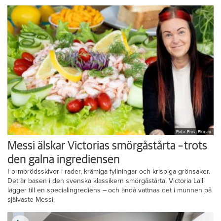
Foto: Frida Ekman
Messi älskar Victorias smörgåstårta – trots
den galna ingrediensen
Formbrödsskivor i rader, krämiga fyllningar och krispiga grönsaker.
Det är basen i den svenska klassikern smörgåstårta. Victoria Lalli
lägger till en specialingrediens – och ändå vattnas det i munnen på
självaste Messi.