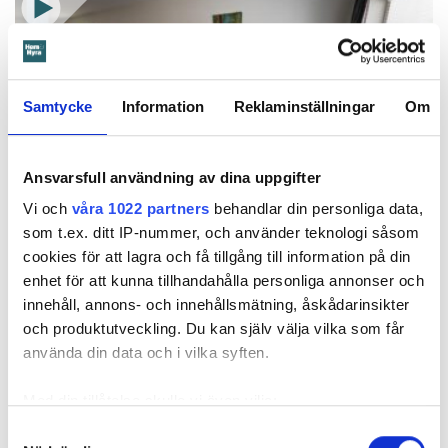
Samtycke
Information
Reklaminställningar
Om
Ansvarsfull användning av dina uppgifter
Vi och
våra 1022 partners
behandlar din personliga data,
som t.ex. ditt IP-nummer, och använder teknologi såsom
Foto: Tomas Ohlsson
cookies för att lagra och få tillgång till information på din
Så sparar du vatten hemma – här är
enhet för att kunna tillhandahålla personliga annonser och
Kristins bästa tips
innehåll, annons- och innehållsmätning, åskådarinsikter
Knepen är enkla: ”Det är ingen uppoffring alls från min sida”, säger
och produktutveckling. Du kan själv välja vilka som får
Kristin Rydberg.
använda din data och i vilka syften.
Tips & Råd
Med din tillåtelse skulle vi även vilja:
Samla in information om din geografiska plats
Samtyckesval