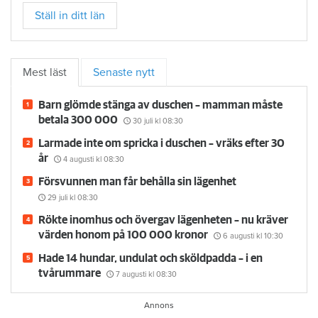
Ställ in ditt län
Mest läst
Senaste nytt
Barn glömde stänga av duschen – mamman måste
betala 300 000
30 juli
kl 08:30
Larmade inte om spricka i duschen – vräks efter 30
år
4 augusti
kl 08:30
Försvunnen man får behålla sin lägenhet
29 juli
kl 08:30
Rökte inomhus och övergav lägenheten – nu kräver
värden honom på 100 000 kronor
6 augusti
kl 10:30
Hade 14 hundar, undulat och sköldpadda – i en
tvårummare
7 augusti
kl 08:30