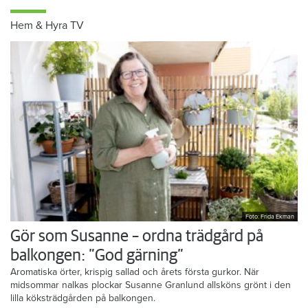
Hem & Hyra TV
Foto: Frida Ekman
Gör som Susanne – ordna trädgård på
balkongen: ”God gärning”
Aromatiska örter, krispig sallad och årets första gurkor. När
midsommar nalkas plockar Susanne Granlund allsköns grönt i den
lilla köksträdgården på balkongen.