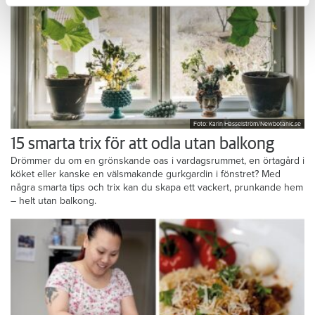
Foto: Karin Hasselström/Newbotanic.se
15 smarta trix för att odla utan balkong
Drömmer du om en grönskande oas i vardagsrummet, en örtagård i
köket eller kanske en välsmakande gurkgardin i fönstret? Med
några smarta tips och trix kan du skapa ett vackert, prunkande hem
– helt utan balkong.