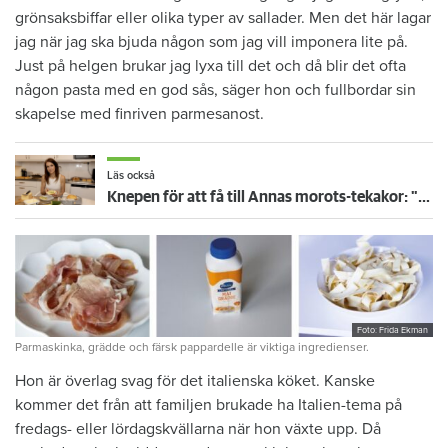
grönsaksbiffar eller olika typer av sallader. Men det här lagar
jag när jag ska bjuda någon som jag vill imponera lite på.
Just på helgen brukar jag lyxa till det och då blir det ofta
någon pasta med en god sås, säger hon och fullbordar sin
skapelse med finriven parmesanost.
Läs också
Knepen för att få till Annas morots-tekakor: "Kladda lite"
Foto: Frida Ekman
Parmaskinka, grädde och färsk pappardelle är viktiga ingredienser.
Hon är överlag svag för det italienska köket. Kanske
kommer det från att familjen brukade ha Italien-tema på
fredags- eller lördagskvällarna när hon växte upp. Då