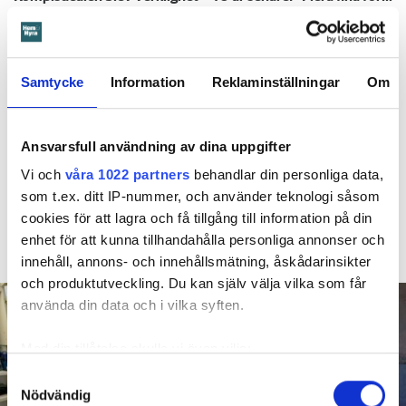
Kvinna kapade lägenhet efter vräkningsbeslut – får betala 50 000
Samtycke
Information
Reklaminställningar
Om
Larmade inte om spricka i
duschen – vräks efter 30 år
Ansvarsfull användning av dina uppgifter
4 AUGUSTI
KL 08:30
Vi och
våra 1022 partners
behandlar din personliga data,
Hyresgästen larmade inte om en spricka i
BÅSTAD
som t.ex. ditt IP-nummer, och använder teknologi såsom
duschen som medförde en omfattande vattenskada. Nu
cookies för att lagra och få tillgång till information på din
måste han lämna lägenheten efter drygt 30 år men får
enhet för att kunna tillhandahålla personliga annonser och
längre tid på sig att flytta efter att domen överklagats.
innehåll, annons- och innehållsmätning, åskådarinsikter
och produktutveckling. Du kan själv välja vilka som får
använda din data och i vilka syften.
Med din tillåtelse skulle vi även vilja:
Samla in information om din geografiska plats
Samtyckesval
Nödvändig
som kan ha en noggrannhet på upp till flera meter