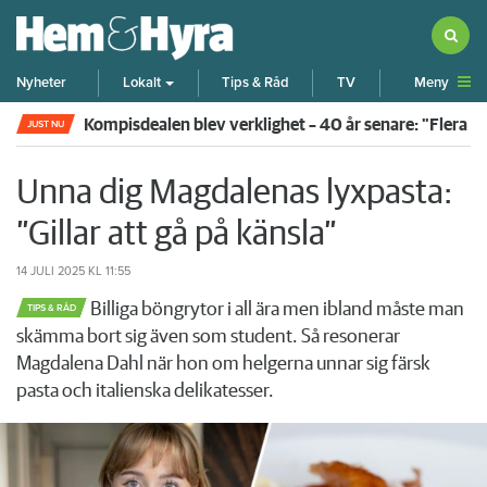
Meny
Nyheter
Lokalt
Tips & Råd
TV
Kompisdealen blev verklighet – 40 år senare: "Flera f
JUST NU
Unna dig Magdalenas lyxpasta:
”Gillar att gå på känsla”
14 JULI 2025
KL 11:55
Billiga böngrytor i all ära men ibland måste man
TIPS & RÅD
skämma bort sig även som student. Så resonerar
Magdalena Dahl när hon om helgerna unnar sig färsk
pasta och italienska delikatesser.