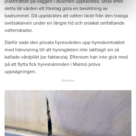
plastmattan på väggen i duschen upptäcktes. Strax efter
detta lät värden ett företag göra en besiktning av
badrummet. Då upptäcktes att vatten läckt från den trasiga
svetsskarven under en längre tid och orsakat omfattande
vattenskador.
Därför sade den privata hyresvärden upp hyreskontraktet
med hänvisning till att hyresgästen inte iakttagit sin så
kallade vårdplikt (se faktaruta). Eftersom han inte gick med
på att flytta fick hyresnämnden i Malmö pröva
uppsägningen.