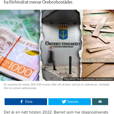
ha förhindrat menar Örebrobostäder.
Foto: Getty/ Tommy Andersson/ Anna Rytterbrant
En mamma får betala 300 000 kronor efter att ett barn satt på en vattenkran. Arkivbild
från en annan vattenskada.
Dela
Tweeta
Det är en natt hösten 2022. Barnet som har diagnostiserats