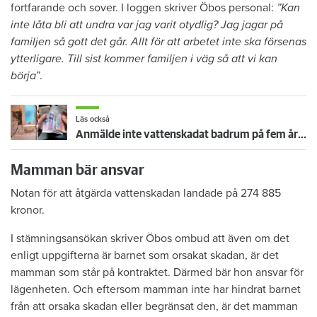
fortfarande och sover. I loggen skriver Öbos personal:
”Kan
inte låta bli att undra var jag varit otydlig? Jag jagar på
familjen så gott det går. Allt för att arbetet inte ska försenas
ytterligare. Till sist kommer familjen i väg så att vi kan
börja
”.
Läs också
Anmälde inte vattenskadat badrum på fem år – krävs på 125 000 kronor
Mamman bär ansvar
Notan för att åtgärda vattenskadan landade på 274 885
kronor.
I stämningsansökan skriver Öbos ombud att även om det
enligt uppgifterna är barnet som orsakat skadan, är det
mamman som står på kontraktet. Därmed bär hon ansvar för
lägenheten. Och eftersom mamman inte har hindrat barnet
från att orsaka skadan eller begränsat den, är det mamman