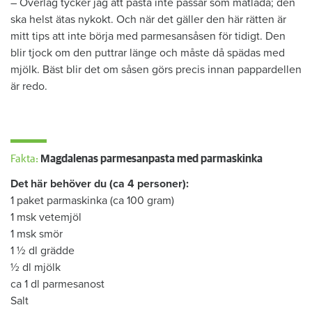
– Överlag tycker jag att pasta inte passar som matlåda; den
ska helst ätas nykokt. Och när det gäller den här rätten är
mitt tips att inte börja med parmesansåsen för tidigt. Den
blir tjock om den puttrar länge och måste då spädas med
mjölk. Bäst blir det om såsen görs precis innan pappardellen
är redo.
Fakta:
Magdalenas parmesanpasta med parmaskinka
Det här behöver du (ca 4 ­personer):
1 paket parmaskinka (ca 100 gram)
1 msk vetemjöl
1 msk smör
1 ½ dl grädde
½ dl mjölk
ca 1 dl parmesanost
Salt