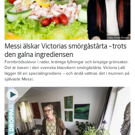
Foto: Frida Ekman
Messi älskar Victorias smörgåstårta – trots
den galna ingrediensen
Formbrödsskivor i rader, krämiga fyllningar och krispiga grönsaker.
Det är basen i den svenska klassikern smörgåstårta. Victoria Lalli
lägger till en specialingrediens – och ändå vattnas det i munnen på
självaste Messi.