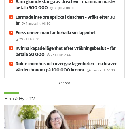
Barn glömde stänga av duschen – mamman måste
betala 300 000
30 juli
kl 08:30
Larmade inte om spricka i duschen – vräks efter 30
år
4 augusti
kl 08:30
Försvunnen man får behålla sin lägenhet
29 juli
kl 08:30
Kvinna kapade lägenhet efter vräkningsbeslut – får
betala 50 000
27 juli
kl 08:00
Rökte inomhus och övergav lägenheten – nu kräver
värden honom på 100 000 kronor
6 augusti
kl 10:30
Hem & Hyra TV