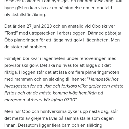
försöker få klarhet i om hyresgästen har hemförsäkring. Allt
hyresgästen kan visa är en påminnelse om en obetald
olycksfallsförsäkring.
Det är den 27 juni 2023 och en anställd vid Öbo skriver
”Torrt!” med utropstecken i arbetsloggen. Därmed påbörjar
Öbo planeringen för att lägga nytt golv i lägenheten. Men
de stöter på problem.
Familjen bor kvar i lägenheten under renoveringen med
provisoriska golv. Det ska nu rivas för att lägga dit det
riktiga. I loggen står det att läsa om flera planeringsmöten
med mamman och en släkting till henne: ”
Hembesök hos
hyresgästen för att visa och förklara vilka grejer som måste
flyttas och att de måste komma iväg hemifrån på
morgonen. Arbetet kör igång 07.30
”.
Men när Öbo och hantverkarna dyker upp nästa dag, står
det mesta av grejerna kvar på samma ställe som dagen
innan. Dessutom ligger flera barn och en släkting