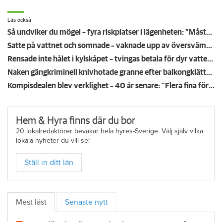
Läs också
Så undviker du mögel – fyra riskplatser i lägenheten: ”Måste städa bort”
Satte på vattnet och somnade – vaknade upp av översvämning hos grannen
Rensade inte hålet i kylskåpet – tvingas betala för dyr vattenskada
Naken gängkriminell knivhotade granne efter balkongklättring
Kompisdealen blev verklighet – 40 år senare: "Flera fina fördelar med att dela bostad"
Hem & Hyra finns där du bor
20 lokalredaktörer bevakar hela hyres-Sverige. Välj själv vilka
lokala nyheter du vill se!
Ställ in ditt län
Mest läst
Senaste nytt