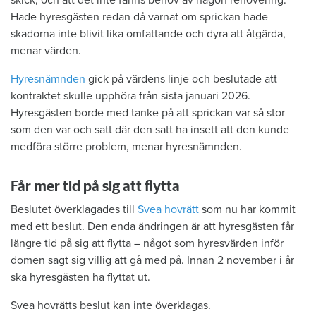
Hade hyresgästen redan då varnat om sprickan hade
skadorna inte blivit lika omfattande och dyra att åtgärda,
menar värden.
Hyresnämnden
gick på värdens linje och beslutade att
kontraktet skulle upphöra från sista januari 2026.
Hyresgästen borde med tanke på att sprickan var så stor
som den var och satt där den satt ha insett att den kunde
medföra större problem, menar hyresnämnden.
Får mer tid på sig att flytta
Beslutet överklagades till
Svea hovrätt
som nu har kommit
med ett beslut. Den enda ändringen är att hyresgästen får
längre tid på sig att flytta – något som hyresvärden inför
domen sagt sig villig att gå med på. Innan 2 november i år
ska hyresgästen ha flyttat ut.
Svea hovrätts beslut kan inte överklagas.