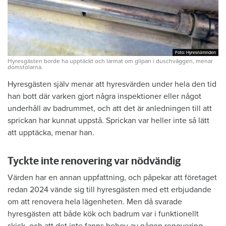
Foto: Hyresnämnden
Foto: Hyresnämnden
Hyresgästen borde ha upptäckt och larmat om glipan i duschväggen, menar
domstolarna.
Hyresgästen själv menar att hyresvärden under hela den tid
han bott där varken gjort några inspektioner eller något
underhåll av badrummet, och att det är anledningen till att
sprickan har kunnat uppstå. Sprickan var heller inte så lätt
att upptäcka, menar han.
Tyckte inte renovering var nödvändig
Värden har en annan uppfattning, och påpekar att företaget
redan 2024 vände sig till hyresgästen med ett erbjudande
om att renovera hela lägenheten. Men då svarade
hyresgästen att både kök och badrum var i funktionellt
skick, och att det inte fanns behov av någon renovering.