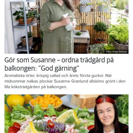
Foto: Frida Ekman
Gör som Susanne – ordna trädgård på
balkongen: ”God gärning”
Aromatiska örter, krispig sallad och årets första gurkor. När
midsommar nalkas plockar Susanne Granlund allsköns grönt i den
lilla köksträdgården på balkongen.