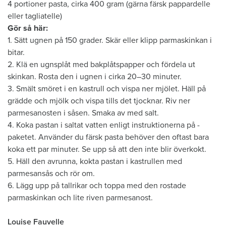
4 portioner pasta, cirka 400 gram (gärna färsk pappardelle
eller tagliatelle)
Gör så här:
1. Sätt ugnen på 150 grader. Skär eller klipp parmaskinkan i
bitar.
2. Klä en ugnsplåt med bakplåtspapper och fördela ut
skinkan. Rosta den i ugnen i cirka 20–30 minuter.
3. Smält smöret i en kastrull och vispa ner mjölet. Häll på
grädde och mjölk och vispa tills det tjocknar. Riv ner
parmesanosten i såsen. Smaka av med salt.
4. Koka pastan i saltat vatten ­enligt instruktionerna på ­
paketet. Använder du färsk ­pasta behöver den oftast bara
koka ett par minuter. Se upp så att den inte blir överkokt.
5. Häll den avrunna, kokta pastan i kastrullen med
parmesansås och rör om.
6. Lägg upp på tallrikar och toppa med den rostade
parmaskinkan och lite riven parmesanost.
Louise Fauvelle