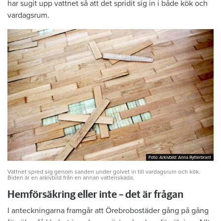
har sugit upp vattnet så att det spridit sig in i både kök och
vardagsrum.
Foto: Arkivbild: Anna Rytterbrant
Foto: Arkivbild: Anna Rytterbrant
Vattnet spred sig genom sanden under golvet in till vardagsrum och kök.
Biden är en arkivbild från en annan vattenskada.
Hemförsäkring eller inte – det är frågan
I anteckningarna framgår att Örebrobostäder gång på gång