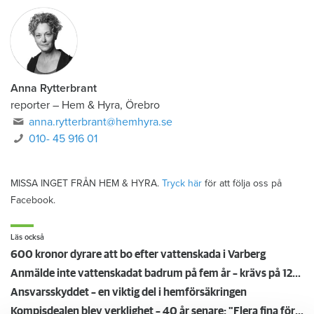
Anna Rytterbrant
reporter
–
Hem & Hyra, Örebro
anna.rytterbrant@hemhyra.se
010- 45 916 01
MISSA INGET FRÅN HEM & HYRA.
Tryck här
för att följa oss på
Facebook.
Läs också
600 kronor dyrare att bo efter vattenskada i Varberg
Anmälde inte vattenskadat badrum på fem år – krävs på 125 000 kronor
Ansvarsskyddet – en viktig del i hemförsäkringen
Kompisdealen blev verklighet – 40 år senare: "Flera fina fördelar med att dela bostad"