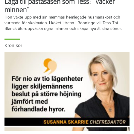
Laga till pastasåsen som Tess: ”Väcker
minnen”
Hon växte upp med sin mammas hemlagade husmanskost och
vurmade för skolmaten. I köket i trean i Rönninge vill Tess Thi
Blanck återuppväcka egna minnen och skapa nya åt sina söner.
Krönikor