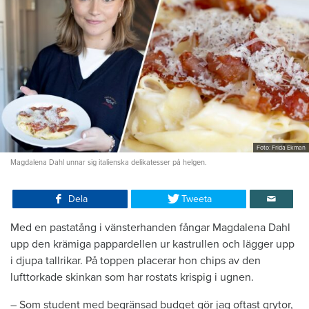
Foto: Frida Ekman
Magdalena Dahl unnar sig italienska delikatesser på helgen.
Dela
Tweeta
Med en pastatång i vänsterhanden fångar Magdalena Dahl
upp den krämiga pappardellen ur kastrullen och lägger upp
i djupa tallrikar. På toppen placerar hon chips av den
lufttorkade skinkan som har rostats krispig i ugnen.
– Som student med begränsad budget gör jag oftast grytor,