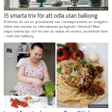
Foto: Karin Hasselström/Newbotanic.se
15 smarta trix för att odla utan balkong
Drömmer du om en grönskande oas i vardagsrummet, en örtagård i
köket eller kanske en välsmakande gurkgardin i fönstret? Med
några smarta tips och trix kan du skapa ett vackert, prunkande hem
– helt utan balkong.
Foto: Frida Ekman