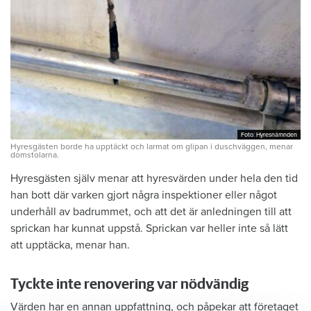
Foto: Hyresnämnden
Foto: Hyresnämnden
Hyresgästen borde ha upptäckt och larmat om glipan i duschväggen, menar
domstolarna.
Hyresgästen själv menar att hyresvärden under hela den tid
han bott där varken gjort några inspektioner eller något
underhåll av badrummet, och att det är anledningen till att
sprickan har kunnat uppstå. Sprickan var heller inte så lätt
att upptäcka, menar han.
Tyckte inte renovering var nödvändig
Värden har en annan uppfattning, och påpekar att företaget