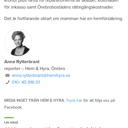
kronor plus ränta för reparationerna av skadan, kostnaden
för inkasso samt Örebrobostäders rättegångskostnader.
Det är fortfarande oklart om mamman har en hemförsäkring.
Anna Rytterbrant
reporter
–
Hem & Hyra, Örebro
anna.rytterbrant@hemhyra.se
010- 45 916 01
MISSA INGET FRÅN HEM & HYRA.
Tryck här
för att följa oss på
Facebook.
Läs också