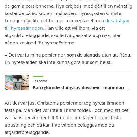
de gamla persiennerna. Nya erbjöds, med då till en månatlig
kostande på 95 kronor i månaden. Hyresgästen Christer
Lundgren tyckte det hela var oacceptabelt och
drev frågan
till hyresnämnden.
Han ville att Willhem, via ett
åtgärdsföreläggande, skulle tvingas sätta upp nya, utan
någon kostnad för hyresgästerna.
– Det var ju mina persienner, som de slängde utan att fråga.
En hyresvärden ska inte kunna göra hur som helst.
Läs också
Barn glömde stänga av duschen – mamman måste betala 300 000
Att det var just Christerns persienner tog hyresnämnden
fasta på. Men det var inte till hans fördel. I och med att det
var hans persienner tillhörde de inte lägenhetens fasta
utrustning och då kan inte värden beläggas med ett
åtgärdsföreläggande.