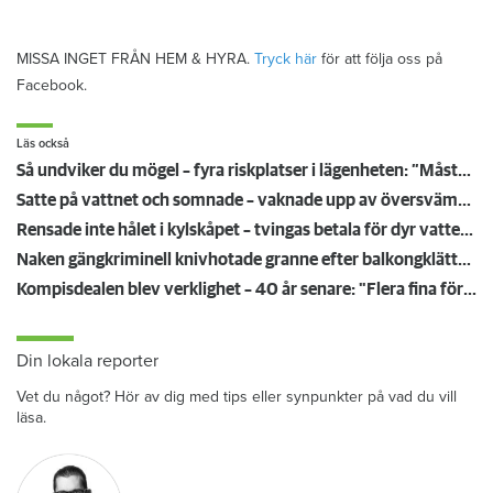
MISSA INGET FRÅN HEM & HYRA.
Tryck här
för att följa oss på
Facebook.
Läs också
Så undviker du mögel – fyra riskplatser i lägenheten: ”Måste städa bort”
Satte på vattnet och somnade – vaknade upp av översvämning hos grannen
Rensade inte hålet i kylskåpet – tvingas betala för dyr vattenskada
Naken gängkriminell knivhotade granne efter balkongklättring
Kompisdealen blev verklighet – 40 år senare: "Flera fina fördelar med att dela bostad"
Din lokala reporter
Vet du något? Hör av dig med tips eller synpunkter på vad du vill
läsa.