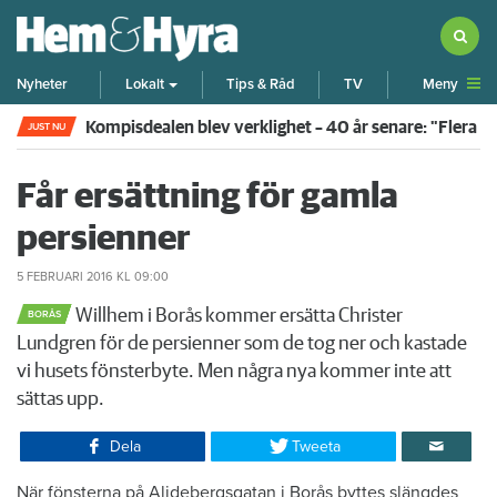
Meny
Nyheter
Lokalt
Tips & Råd
TV
Kompisdealen blev verklighet – 40 år senare: "Flera f
JUST NU
Får ersättning för gamla
persienner
5 FEBRUARI 2016
KL 09:00
Willhem i Borås kommer ersätta Christer
BORÅS
Lundgren för de persienner som de tog ner och kastade
vi husets fönsterbyte. Men några nya kommer inte att
sättas upp.
Dela
Tweeta
När fönsterna på Alidebergsgatan i Borås byttes slängdes