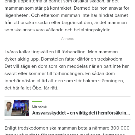
enligt uppgifterna är barnet som orsakat skadan, är det
mamman som står på kontraktet. Därmed bär hon ansvar för
lägenheten. Och eftersom mamman inte har hindrat barnet
från att orsaka skadan eller begränsat den, är det mamman
som ska anses vara vållande och betalningsskyldig.
I våras kallar tingsrätten till förhandling. Men mamman
dyker aldrig upp. Domstolen fattar därför en tredskodom.
Det vill säga en dom som kan meddelas när en part inte har
svarat eller kommer till förhandlingen. En sådan dom
innebär nästan alltid att den som står bakom stämningen, i
det här fallet Öbo, får rätt.
Läs också
Ansvarsskyddet – en viktig del i hemförsäkringen
Enligt tredskodomen ska mamman betala närmare 300 000