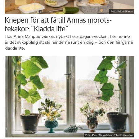
Foto: Frida Ekman
Knepen för att få till Annas morots-
tekakor: ”Kladda lite”
Hos Anna Maripuu vankas nybakt flera dagar i veckan. För henne
är det avkoppling att slå händerna runt en deg – och den får gärna
kladda lite.
Foto: Karin Hasselström/Newbotanic.se