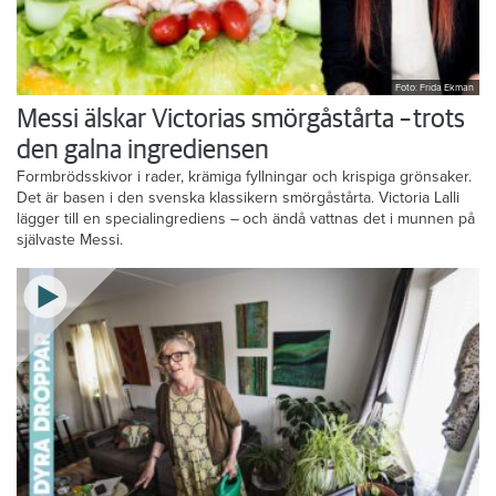
Foto: Frida Ekman
Messi älskar Victorias smörgåstårta – trots
den galna ingrediensen
Formbrödsskivor i rader, krämiga fyllningar och krispiga grönsaker.
Det är basen i den svenska klassikern smörgåstårta. Victoria Lalli
lägger till en specialingrediens – och ändå vattnas det i munnen på
självaste Messi.