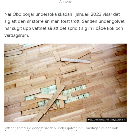
När Öbo börjar undersöka skadan i januari 2023 visar det
sig att den är större än man först trott. Sanden under golvet
har sugit upp vattnet så att det spridit sig in i både kök och
vardagsrum.
Foto: Arkivbild: Anna Rytterbrant
Foto: Arkivbild: Anna Rytterbrant
Vattnet spred sig genom sanden under golvet in till vardagsrum och kök.