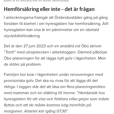
Biden är en arkivbild från en annan vattenskada.
Hemförsäkring eller inte – det är frågan
I anteckningarna framgår att Örebrobostäder gång på gång
försöker få klarhet i om hyresgästen har hemförsäkring. Allt
hyresgästen kan visa är en påminnelse om en obetald
olycksfallsförsäkring.
Det är den 27 juni 2023 och en anställd vid Öbo skriver
”Torrt!” med utropstecken i arbetsloggen. Därmed påbörjar
Öbo planeringen för att lägga nytt golv i lägenheten. Men
de stöter på problem.
Familjen bor kvar i lägenheten under renoveringen med
provisoriska golv. Det ska nu rivas för att lägga dit det
riktiga. I loggen står det att läsa om flera planeringsmöten
med mamman och en släkting till henne: ”
Hembesök hos
hyresgästen för att visa och förklara vilka grejer som måste
flyttas och att de måste komma iväg hemifrån på
morgonen. Arbetet kör igång 07.30
”.