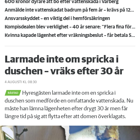
600 kronor dyrare att bo efter vattenskada i Varberg
Anmälde inte vattenskadat badrum på fem år – krävs på 125 000 kronor
Ansvarsskyddet – en viktig del i hemförsäkringen
Kompisdealen blev verklighet – 40 år senare: "Flera fina fördelar med att dela bostad"
Kvinna kapade lägenhet efter vräkningsbeslut – får betala 50 000
Larmade inte om spricka i
duschen – vräks efter 30 år
4 AUGUSTI
KL 08:30
Hyresgästen larmade inte om en spricka i
BÅSTAD
duschen som medförde en omfattande vattenskada. Nu
måste han lämna lägenheten efter drygt 30 år men får
längre tid på sig att flytta efter att domen överklagats.