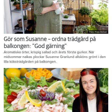
Foto: Frida Ekman
Gör som Susanne – ordna trädgård på
balkongen: ”God gärning”
Aromatiska örter, krispig sallad och årets första gurkor. När
midsommar nalkas plockar Susanne Granlund allsköns grönt i den
lilla köksträdgården på balkongen.