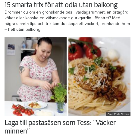
15 smarta trix för att odla utan balkong
Drömmer du om en grönskande oas i vardagsrummet, en örtagård i
köket eller kanske en välsmakande gurkgardin i fönstret? Med
några smarta tips och trix kan du skapa ett vackert, prunkande hem
– helt utan balkong.
Foto: Frida Ekman
Laga till pastasåsen som Tess: ”Väcker
minnen”