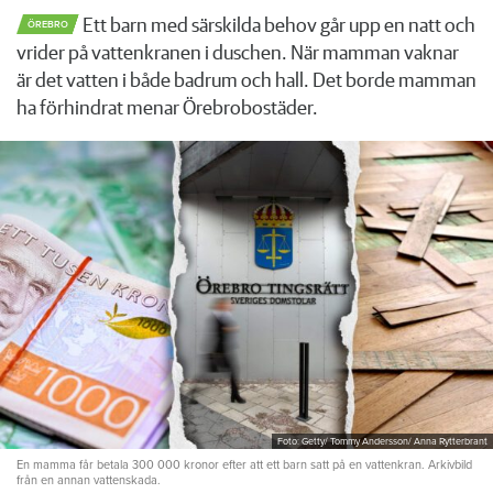
Ett barn med särskilda behov går upp en natt och
ÖREBRO
vrider på vattenkranen i duschen. När mamman vaknar
är det vatten i både badrum och hall. Det borde mamman
ha förhindrat menar Örebrobostäder.
Foto: Getty/ Tommy Andersson/ Anna Rytterbrant
En mamma får betala 300 000 kronor efter att ett barn satt på en vattenkran. Arkivbild
från en annan vattenskada.