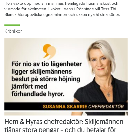
Hon växte upp med sin mammas hemlagade husmanskost och
vurmade för skolmaten. I köket i trean i Rönninge vill Tess Thi
Blanck återuppväcka egna minnen och skapa nya åt sina söner.
Krönikor
Hem & Hyras chefredaktör: Skiljemännen
tjänar stora pengar – och du betalar för