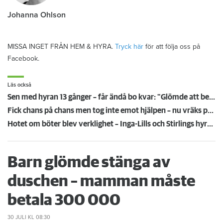
Johanna Ohlson
MISSA INGET FRÅN HEM & HYRA.
Tryck här
för att följa oss på
Facebook.
Läs också
Sen med hyran 13 gånger – får ändå bo kvar: "Glömde att betala"
Fick chans på chans men tog inte emot hjälpen – nu vräks paret: ”Tragiskt"
Hotet om böter blev verklighet – Inga-Lills och Stirlings hyresvärdar får betala 75 000: ”Herregud så onödigt”
Barn glömde stänga av
duschen – mamman måste
betala 300 000
30 JULI
KL 08:30