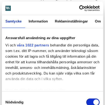
redan 2024 vände sig till hyresgästen med ett erbjudande
om att renovera hela lägenheten. Men då svarade
hyresgästen att både kök och badrum var i funktionellt
skick, och att det inte fanns behov av någon renovering.
Samtycke
Information
Reklaminställningar
Om
Hade hyresgästen redan då varnat om sprickan hade
skadorna inte blivit lika omfattande och dyra att åtgärda,
menar värden.
Ansvarsfull användning av dina uppgifter
Vi och
våra 1022 partners
behandlar din personliga data,
Hyresnämnden
gick på värdens linje och beslutade att
som t.ex. ditt IP-nummer, och använder teknologi såsom
kontraktet skulle upphöra från sista januari 2026.
cookies för att lagra och få tillgång till information på din
Hyresgästen borde med tanke på att sprickan var så stor
enhet för att kunna tillhandahålla personliga annonser och
som den var och satt där den satt ha insett att den kunde
innehåll, annons- och innehållsmätning, åskådarinsikter
medföra större problem, menar hyresnämnden.
och produktutveckling. Du kan själv välja vilka som får
använda din data och i vilka syften.
Får mer tid på sig att flytta
Med din tillåtelse skulle vi även vilja:
Beslutet överklagades till
Svea hovrätt
som nu har kommit
med ett beslut. Den enda ändringen är att hyresgästen får
Samla in information om din geografiska plats
Samtyckesval
längre tid på sig att flytta – något som hyresvärden inför
Nödvändig
som kan ha en noggrannhet på upp till flera meter