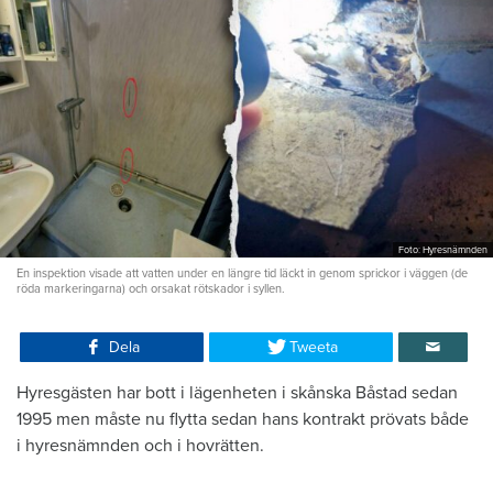
Foto: Hyresnämnden
En inspektion visade att vatten under en längre tid läckt in genom sprickor i väggen (de
röda markeringarna) och orsakat rötskador i syllen.
Dela
Tweeta
Hyresgästen har bott i lägenheten i skånska Båstad sedan
1995 men måste nu flytta sedan hans kontrakt prövats både
i hyresnämnden och i hovrätten.