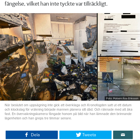
fängelse, vilket han inte tyckte var tillräckligt.
Foto: Polisen/Åsa Eriksson
När beslutet om uppsägning inte gick att överklaga och Kronofogden satt ut ett datum
och klockslag för vräkning började mannen planera sitt dåd. Och räknade med att åka
fast. En övervakningskamera fångade honom på bild när han lämnade den brinnande
lägenheten och han greps tre timmar senare.
Dela
Tweeta