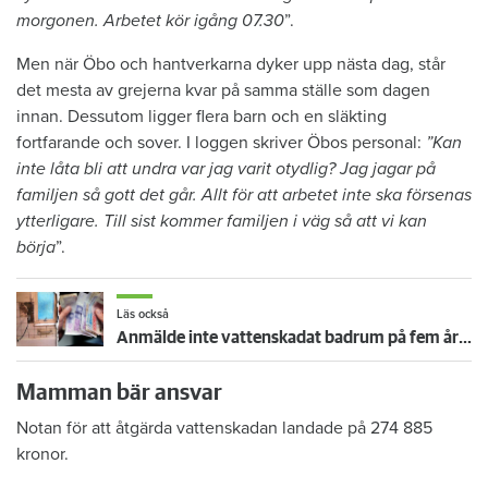
morgonen. Arbetet kör igång 07.30
”.
Men när Öbo och hantverkarna dyker upp nästa dag, står
det mesta av grejerna kvar på samma ställe som dagen
innan. Dessutom ligger flera barn och en släkting
fortfarande och sover. I loggen skriver Öbos personal:
”Kan
inte låta bli att undra var jag varit otydlig? Jag jagar på
familjen så gott det går. Allt för att arbetet inte ska försenas
ytterligare. Till sist kommer familjen i väg så att vi kan
börja
”.
Läs också
Anmälde inte vattenskadat badrum på fem år – krävs på 125 000 kronor
Mamman bär ansvar
Notan för att åtgärda vattenskadan landade på 274 885
kronor.