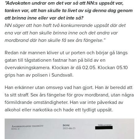
”Advokaten undrar om det var så att NN:s uppsåt var,
tanken var, att han skulle ta livet av sig denna dag genom
att brinna inne eller var det inte så?
NN säger att han haft två konkurrerande uppsåt där det
ena var att han skulle brinna inne och det andra var
mordbrand där han skulle få sex års fängelse.”
Redan när mannen kliver ut ur porten och börjar gå längs
gatan till tågstationen fastnar han på bild av en
övervakningskamera. Klockan är då 02.05. Klockan 05.10
grips han av polisen i Sundsvall.
Han erkänner utan omsvep vad han gjort. Han är beredd att
ta sitt straff. Sex års fängelse för grov mordbrand, utan några
förmildrande omständigheter. Han var inte påverkad av
alkohol eller narkotika och hade ett tydligt uppsåt.