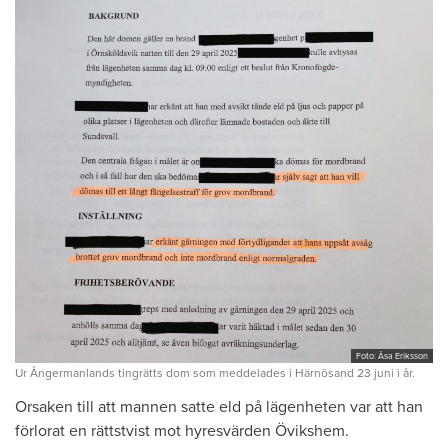
Foto: Åsa Eriksson
Ur Ångermanlands tingrätts dom som meddelades i Härnösand 23 juni i år.
Orsaken till att mannen satte eld på lägenheten var att han
förlorat en rättstvist mot hyresvärden Övikshem.