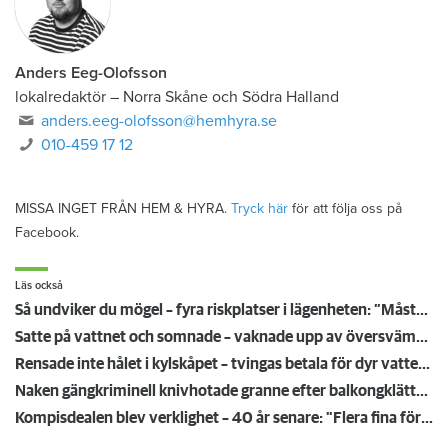
Anders Eeg-Olofsson
lokalredaktör
–
Norra Skåne och Södra Halland
anders.eeg-olofsson@hemhyra.se
010-459 17 12
MISSA INGET FRÅN HEM & HYRA.
Tryck här
för att följa oss på
Facebook.
Läs också
Så undviker du mögel – fyra riskplatser i lägenheten: ”Måste städa bort”
Satte på vattnet och somnade – vaknade upp av översvämning hos grannen
Rensade inte hålet i kylskåpet – tvingas betala för dyr vattenskada
Naken gängkriminell knivhotade granne efter balkongklättring
Kompisdealen blev verklighet – 40 år senare: "Flera fina fördelar med att dela bostad"