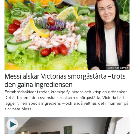
Foto: Frida Ekman
Messi älskar Victorias smörgåstårta – trots
den galna ingrediensen
Formbrödsskivor i rader, krämiga fyllningar och krispiga grönsaker.
Det är basen i den svenska klassikern smörgåstårta. Victoria Lalli
lägger till en specialingrediens – och ändå vattnas det i munnen på
självaste Messi.