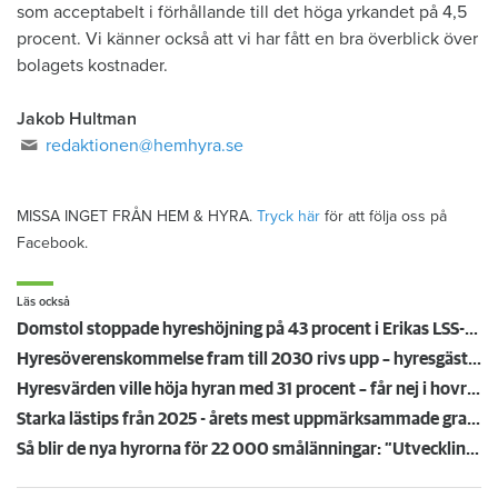
som acceptabelt i förhållande till det höga yrkandet på 4,5
procent. Vi känner också att vi har fått en bra överblick över
bolagets kostnader.
Jakob Hultman
redaktionen@hemhyra.se
MISSA INGET FRÅN HEM & HYRA.
Tryck här
för att följa oss på
Facebook.
Läs också
Domstol stoppade hyreshöjning på 43 procent i Erikas LSS-lägenhet – mamma Lena: ”Äntligen!”
Hyresöverenskommelse fram till 2030 rivs upp – hyresgäster känner sig svikna: "Jag går redan på knäna"
Hyresvärden ville höja hyran med 31 procent – får nej i hovrätten
Starka lästips från 2025 - årets mest uppmärksammade granskningar
Så blir de nya hyrorna för 22 000 smålänningar: ”Utvecklingen går åt rätt håll”