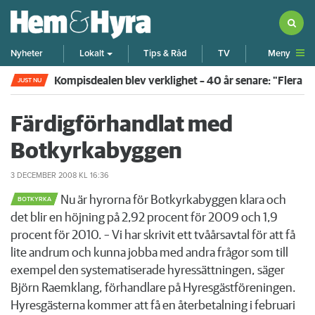
Meny
Nyheter
Lokalt
Tips & Råd
TV
Kompisdealen blev verklighet – 40 år senare: "Flera f
JUST NU
Färdigförhandlat med
Botkyrkabyggen
3 DECEMBER 2008
KL 16:36
Nu är hyrorna för Botkyrkabyggen klara och
BOTKYRKA
det blir en höjning på 2,92 procent för 2009 och 1,9
procent för 2010. – Vi har skrivit ett tvåårsavtal för att få
lite andrum och kunna jobba med andra frågor som till
exempel den systematiserade hyressättningen, säger
Björn Raemklang, förhandlare på Hyresgästföreningen.
Hyresgästerna kommer att få en återbetalning i februari