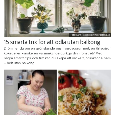
Foto: Karin Hasselström/Newbotanic.se
15 smarta trix för att odla utan balkong
Drömmer du om en grönskande oas i vardagsrummet, en örtagård i
köket eller kanske en välsmakande gurkgardin i fönstret? Med
några smarta tips och trix kan du skapa ett vackert, prunkande hem
– helt utan balkong.