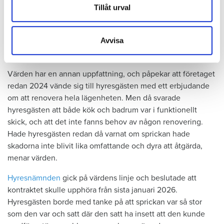
underhåll av badrummet, och att det är anledningen till att
Dessa kan i sin tur kombinera informationen med annan
Tillåt urval
sprickan har kunnat uppstå. Sprickan var heller inte så lätt
information som du har tillhandahållit eller som de har
att upptäcka, menar han.
samlat in när du har använt deras tjänster.
Avvisa
Tyckte inte renovering var nödvändig
Värden har en annan uppfattning, och påpekar att företaget
redan 2024 vände sig till hyresgästen med ett erbjudande
om att renovera hela lägenheten. Men då svarade
hyresgästen att både kök och badrum var i funktionellt
skick, och att det inte fanns behov av någon renovering.
Hade hyresgästen redan då varnat om sprickan hade
skadorna inte blivit lika omfattande och dyra att åtgärda,
menar värden.
Hyresnämnden
gick på värdens linje och beslutade att
kontraktet skulle upphöra från sista januari 2026.
Hyresgästen borde med tanke på att sprickan var så stor
som den var och satt där den satt ha insett att den kunde