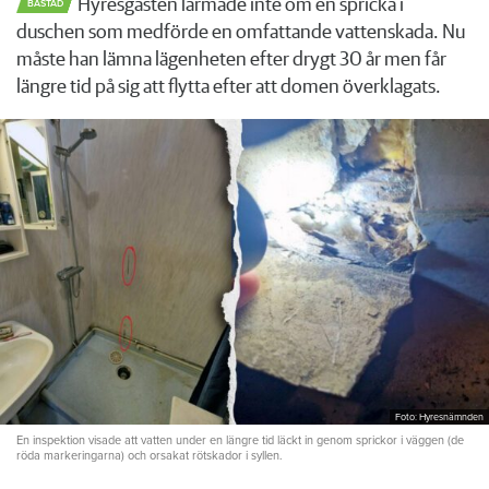
Hyresgästen larmade inte om en spricka i
BÅSTAD
duschen som medförde en omfattande vattenskada. Nu
måste han lämna lägenheten efter drygt 30 år men får
längre tid på sig att flytta efter att domen överklagats.
Foto: Hyresnämnden
En inspektion visade att vatten under en längre tid läckt in genom sprickor i väggen (de
röda markeringarna) och orsakat rötskador i syllen.