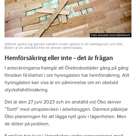
Foto: Arkivbild: Anna Rytterbrant
Foto: Arkivbild: Anna Rytterbrant
Vattnet spred sig genom sanden under golvet in till vardagsrum och kök.
Biden är en arkivbild från en annan vattenskada.
Hemförsäkring eller inte – det är frågan
I anteckningarna framgår att Örebrobostäder gång på gång
försöker få klarhet i om hyresgästen har hemförsäkring. Allt
hyresgästen kan visa är en påminnelse om en obetald
olycksfallsförsäkring.
Det är den 27 juni 2023 och en anställd vid Öbo skriver
”Torrt!” med utropstecken i arbetsloggen. Därmed påbörjar
Öbo planeringen för att lägga nytt golv i lägenheten. Men
de stöter på problem.
Familjen bor kvar i lägenheten under renoveringen med