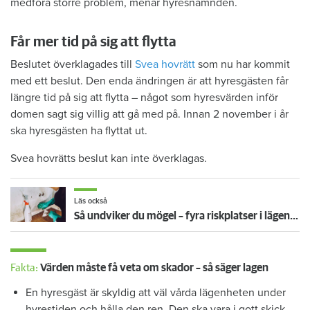
medföra större problem, menar hyresnämnden.
Får mer tid på sig att flytta
Beslutet överklagades till
Svea hovrätt
som nu har kommit
med ett beslut. Den enda ändringen är att hyresgästen får
längre tid på sig att flytta – något som hyresvärden inför
domen sagt sig villig att gå med på. Innan 2 november i år
ska hyresgästen ha flyttat ut.
Svea hovrätts beslut kan inte överklagas.
Läs också
Så undviker du mögel – fyra riskplatser i lägenheten: ”Måste städa bort”
Fakta:
Värden måste få veta om skador – så säger lagen
En hyresgäst är skyldig att väl vårda lägenheten under
hyrestiden och hålla den ren. Den ska vara i gott skick