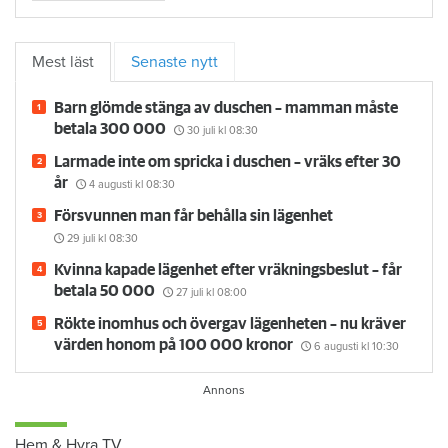
Mest läst
Senaste nytt
Barn glömde stänga av duschen – mamman måste
betala 300 000
30 juli
kl 08:30
Larmade inte om spricka i duschen – vräks efter 30
år
4 augusti
kl 08:30
Försvunnen man får behålla sin lägenhet
29 juli
kl 08:30
Kvinna kapade lägenhet efter vräkningsbeslut – får
betala 50 000
27 juli
kl 08:00
Rökte inomhus och övergav lägenheten – nu kräver
värden honom på 100 000 kronor
6 augusti
kl 10:30
Hem & Hyra TV