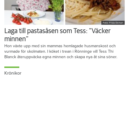
Foto: Frida Ekman
Laga till pastasåsen som Tess: ”Väcker
minnen”
Hon växte upp med sin mammas hemlagade husmanskost och
vurmade för skolmaten. I köket i trean i Rönninge vill Tess Thi
Blanck återuppväcka egna minnen och skapa nya åt sina söner.
Krönikor
Du läser:
Färdigförhandlat med Botkyrkabyggen