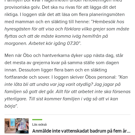
provisoriska golv. Det ska nu rivas för att lägga dit det
riktiga. I loggen står det att läsa om flera planeringsmöten
med mamman och en släkting till henne: ”
Hembesök hos
hyresgästen för att visa och förklara vilka grejer som måste
flyttas och att de måste komma iväg hemifrån på
morgonen. Arbetet kör igång 07.30
”.
Men när Öbo och hantverkarna dyker upp nästa dag, står
det mesta av grejerna kvar på samma ställe som dagen
innan. Dessutom ligger flera barn och en släkting
fortfarande och sover. I loggen skriver Öbos personal:
”Kan
inte låta bli att undra var jag varit otydlig? Jag jagar på
familjen så gott det går. Allt för att arbetet inte ska försenas
ytterligare. Till sist kommer familjen i väg så att vi kan
börja
”.
Läs också
Anmälde inte vattenskadat badrum på fem år – krävs på 125 000 kronor