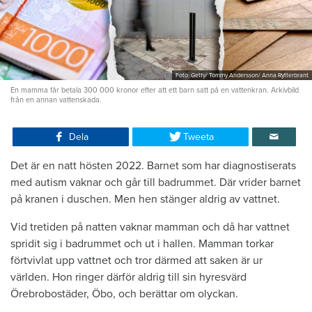
Foto: Getty/ Tommy Andersson/ Anna Rytterbrant
En mamma får betala 300 000 kronor efter att ett barn satt på en vattenkran. Arkivbild
från en annan vattenskada.
Dela
Tweeta
Det är en natt hösten 2022. Barnet som har diagnostiserats
med autism vaknar och går till badrummet. Där vrider barnet
på kranen i duschen. Men hen stänger aldrig av vattnet.
Vid tretiden på natten vaknar mamman och då har vattnet
spridit sig i badrummet och ut i hallen. Mamman torkar
förtvivlat upp vattnet och tror därmed att saken är ur
världen. Hon ringer därför aldrig till sin hyresvärd
Örebrobostäder, Öbo, och berättar om olyckan.