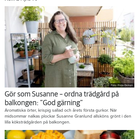
Foto: Frida Ekman
Gör som Susanne – ordna trädgård på
balkongen: ”God gärning”
Aromatiska örter, krispig sallad och årets första gurkor. När
midsommar nalkas plockar Susanne Granlund allsköns grönt i den
lilla köksträdgården på balkongen.