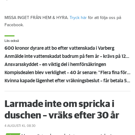
MISSA INGET FRÅN HEM & HYRA.
Tryck här
för att följa oss på
Facebook.
Läs också
600 kronor dyrare att bo efter vattenskada i Varberg
Anmälde inte vattenskadat badrum på fem år – krävs på 125 000 kronor
Ansvarsskyddet – en viktig del i hemförsäkringen
Kompisdealen blev verklighet – 40 år senare: "Flera fina fördelar med att dela bostad"
Kvinna kapade lägenhet efter vräkningsbeslut – får betala 50 000
Larmade inte om spricka i
duschen – vräks efter 30 år
4 AUGUSTI
KL 08:30