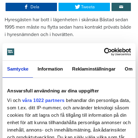
Dela
Tweeta
Hyresgästen har bott i lägenheten i skånska Båstad sedan
1995 men måste nu flytta sedan hans kontrakt prövats både
i hyresnämnden och i hovrätten.
Skada upptäcktes av hantverkare
Det var när hyresvärdens hantverkare skulle byta ett
Samtycke
Information
Reklaminställningar
Om
duschmunstycke under hösten förra året som en spricka i
plastmattan på väggen i duschen upptäcktes. Strax efter
detta lät värden ett företag göra en besiktning av
Ansvarsfull användning av dina uppgifter
badrummet. Då upptäcktes att vatten läckt från den trasiga
svetsskarven under en längre tid och orsakat omfattande
Vi och
våra 1022 partners
behandlar din personliga data,
vattenskador.
som t.ex. ditt IP-nummer, och använder teknologi såsom
cookies för att lagra och få tillgång till information på din
Därför sade den privata hyresvärden upp hyreskontraktet
enhet för att kunna tillhandahålla personliga annonser och
med hänvisning till att hyresgästen inte iakttagit sin så
innehåll, annons- och innehållsmätning, åskådarinsikter
kallade vårdplikt (se faktaruta). Eftersom han inte gick med
och produktutveckling. Du kan själv välja vilka som får