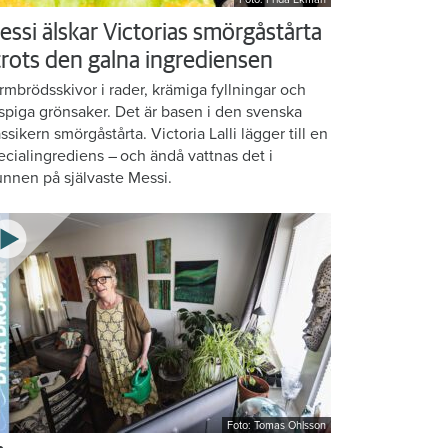
essi älskar Victorias smörgåstårta
 trots den galna ingrediensen
rmbrödsskivor i rader, krämiga fyllningar och
ispiga grönsaker. Det är basen i den svenska
assikern smörgåstårta. Victoria Lalli lägger till en
ecialingrediens – och ändå vattnas det i
nnen på självaste Messi.
Foto: Tomas Ohlsson