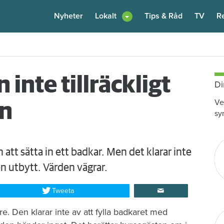
Nyheter
Lokalt
Tips & Råd
TV
R
enare: "Flera fina fördelar med att dela bostad"
6 augusti
kl 12:00
inte tillräckligt
Di
Ve
n
sy
tt sätta in ett badkar. Men det klarar inte
en utbytt. Värden vägrar.
Tweeta
re. Den klarar inte av att fylla badkaret med