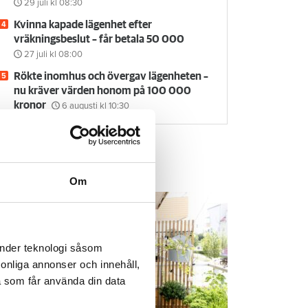
29 juli
kl 08:30
Kvinna kapade lägenhet efter
vräkningsbeslut – får betala 50 000
27 juli
kl 08:00
Rökte inomhus och övergav lägenheten –
nu kräver värden honom på 100 000
kronor
6 augusti
kl 10:30
em & Hyra TV
Om
änder teknologi såsom
rsonliga annonser och innehåll,
a som får använda din data