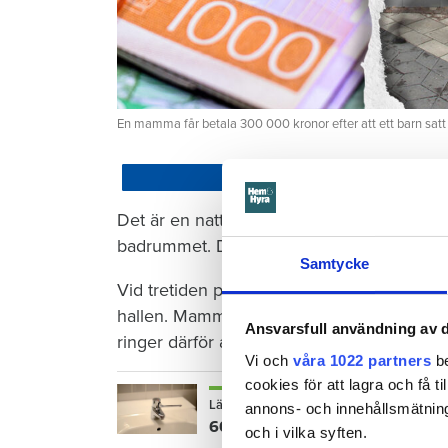
En mamma får betala 300 000 kronor efter att ett barn satt
Dela
Det är en natt hösten 2022. Barnet som ha
badrummet. Där vrider barnet på kranen i 
Samtycke
Vid tretiden på natten vaknar mamman och 
hallen. Mamman torkar förtvivlat upp vattn
Ansvarsfull användning av d
ringer därför aldrig till sin hyresvärd Öre
Vi och
våra 1022 partners
be
cookies för att lagra och få t
Läs också
annons- och innehållsmätning
600 kronor dyrare att bo efter vat
och i vilka syften.