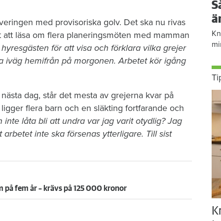
S
ä
veringen med provisoriska golv. Det ska nu rivas
Kn
r det att läsa om flera planeringsmöten med mamman
mi
resgästen för att visa och förklara vilka grejer
a iväg hemifrån på morgonen. Arbetet kör igång
Ti
ästa dag, står det mesta av grejerna kvar på
gger flera barn och en släkting fortfarande och
 inte låta bli att undra var jag varit otydlig? Jag
t arbetet inte ska försenas ytterligare. Till sist
 på fem år – krävs på 125 000 kronor
K