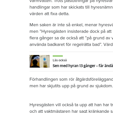
varmvatten. Trots påstötningar på hyresvä
handlingar som har skickats till hyresnäm
värden att fixa detta.
Men saken är inte så enkel, menar hyresvä
men ”Hyresgästen insisterade dock på att b
flera gånger sa de också att ”på grund av 
använda badkaret för regelrätta bad”. Värde
Läs också
Sen med hyran 13 gånger – får ändå
Förhandlingen som rör åtgärdsföreläggand
men har skjutits upp på grund av sjukdom.
Hyresgästen vill också ta upp att han har
och att vaktmästaren har sagt kränkande s