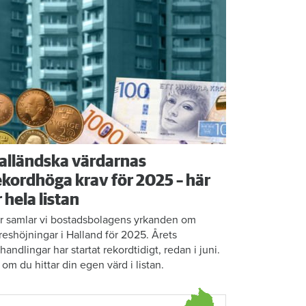
alländska värdarnas
ekordhöga krav för 2025 – här
r hela listan
r samlar vi bostadsbolagens yrkanden om
reshöjningar i Halland för 2025. Årets
rhandlingar har startat rekordtidigt, redan i juni.
 om du hittar din egen värd i listan.