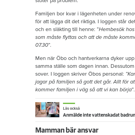
stöter på problem.
Familjen bor kvar i lägenheten under reno
för att lägga dit det riktiga. I loggen stå
och en släkting till henne: ”
Hembesök hos hy
som måste flyttas och att de måste komm
07.30
”.
Men när Öbo och hantverkarna dyker upp n
samma ställe som dagen innan. Dessutom li
sover. I loggen skriver Öbos personal:
”Kan
jagar på familjen så gott det går. Allt för at
kommer familjen i väg så att vi kan börja
”.
Läs också
Anmälde inte vattenskadat badrum
Mamman bär ansvar