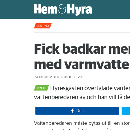
Kompisdealen blev verklighet – 40 år s
JUST NU
Fick badkar men 
med varmvatte
24 NOVEMBER 2015
KL 06:01
Hyresgästen övertalade värden a
HYLTE
vattenberedaren av och han vill få d
Dela
Vattenberedaren måste bytas ut till en stör