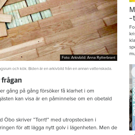
M
–
Fo
kr
kl
sp
mu
Foto: Arkivbild: Anna Rytterbrant
Foto: Arkivbild: Anna Rytterbrant
agsrum och kök. Biden är en arkivbild från en annan vattenskada.
r frågan
er gång på gång försöker få klarhet i om
gästen kan visa är en påminnelse om en obetald
d Öbo skriver ”Torrt!” med utropstecken i
ngen för att lägga nytt golv i lägenheten. Men de