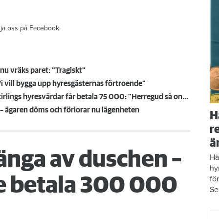
ölja oss på Facebook.
nu vräks paret: ”Tragiskt"
i vill bygga upp hyresgästernas förtroende"
Hotet om böter blev verklighet – Inga-Lills och Stirlings hyresvärdar får betala 75 000: ”Herregud så onödigt”
 – ägaren döms och förlorar nu lägenheten
H
r
ä
änga av duschen –
Hä
hy
fö
 betala 300 000
Se