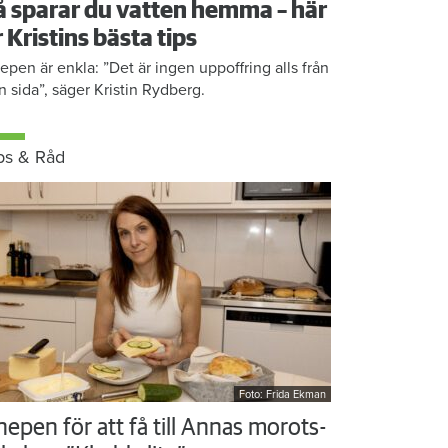
å sparar du vatten hemma – här
r Kristins bästa tips
epen är enkla: ”Det är ingen uppoffring alls från
n sida”, säger Kristin Rydberg.
ps & Råd
Foto: Frida Ekman
nepen för att få till Annas morots-