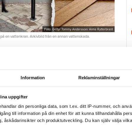
Foto: Getty/ Tommy Andersson/ Anna Rytterbrant
 på en vattenkran. Arkivbild från en annan vattenskada.
Tweeta
r diagnostiserats med autism vaknar och går till
duschen. Men hen stänger aldrig av vattnet.
H
Information
Reklaminställningar
då har vattnet spridit sig i badrummet och ut i
et och tror därmed att saken är ur världen. Hon
ina uppgifter
brobostäder, Öbo, och berättar om olyckan.
handlar din personliga data, som t.ex. ditt IP-nummer, och anv
illgång till information på din enhet för att kunna tillhandahålla pe
, åskådarinsikter och produktutveckling. Du kan själv välja vilk
tenskada i Varberg