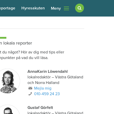
eportage
Hyresakuten
Meny
n lokala reporter
t du något? Hör av dig med tips eller
npunkter på vad du vill läsa.
AnnaKarin Löwendahl
lokalredaktör
–
Västra Götaland
och Norra Halland
Mejla mig
010-459 24 23
Gustaf Görfelt
lokalredaktör
–
Västra Götaland