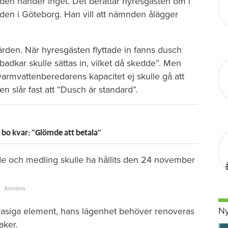
rden händer inget. Det berättar hyresgästen om i
nden i Göteborg. Han vill att nämnden ålägger
rden. När hyresgästen flyttade in fanns dusch
adkar skulle sättas in, vilket då skedde”. Men
varmvattenberedarens kapacitet ej skulle gå att
n slår fast att ”Dusch är standard”.
 bo kvar: "Glömde att betala"
e och medling skulle ha hållits den 24 november
Ny
 trasiga element, hans lägenhet behöver renoveras
aker.