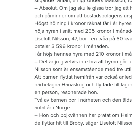
stigande räntan, enligt Anders Mattsson, 
– Absolut. Om jag skulle gissa tror jag att
och påminner om att bostadsbolagens ursp
Högst höjning i kronor räknat får i år hyr
höjs hyran i snitt med 265 kronor i månad
Liselott Nilsson, 47, bor i en tvåa på 60 k
betalar 3 596 kronor i månaden.
I år höjs hennes hyra med 210 kronor i m
– Det är ju givetvis inte bra att hyran går 
Nilsson som är ensamstående med tre utfl
Att barnen flyttat hemifrån var också anledni
närbelägna Hanaskog och flyttade till lägenh
en person, resonerade hon.
Två av barnen bor i närheten och den äldsta 
antal år i Norge.
– Hon och pojkvännen har pratat om Halms
de flyttar hit till Broby, säger Liselott Nilsso