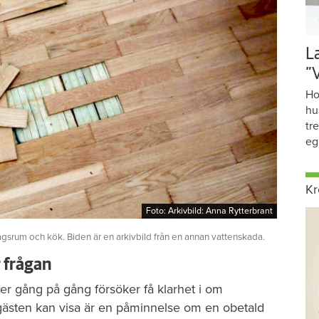
L
”
Ho
hu
tr
eg
Kr
Foto: Arkivbild: Anna Rytterbrant
Foto: Arkivbild: Anna Rytterbrant
agsrum och kök. Biden är en arkivbild från en annan vattenskada.
r frågan
er gång på gång försöker få klarhet i om
gästen kan visa är en påminnelse om en obetald