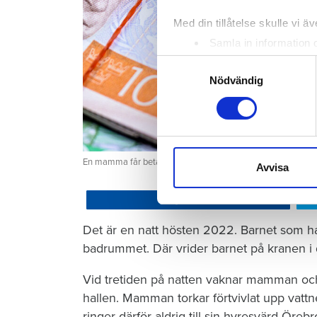
Med din tillåtelse skulle vi äve
Samla in information 
Identifiera din enhet 
Samtyckesval
Ta reda på mer om hur dina pe
Nödvändig
eller dra tillbaka ditt samtyc
Vi använder enhetsidentifierar
sociala medier och analysera 
En mamma får betala 300 000 kronor efter att ett barn satt
till de sociala medier och a
Avvisa
med annan information som du 
Dela
Det är en natt hösten 2022. Barnet som ha
badrummet. Där vrider barnet på kranen i 
Vid tretiden på natten vaknar mamman och 
hallen. Mamman torkar förtvivlat upp vattn
ringer därför aldrig till sin hyresvärd Öre