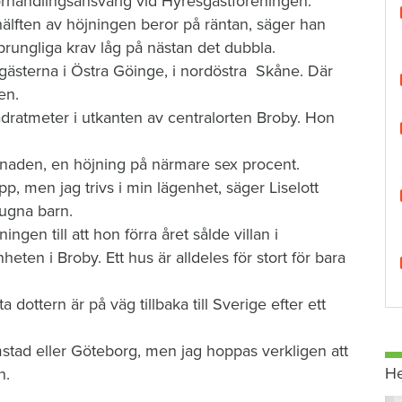
förhandlingsansvarig vid Hyresgästföreningen.
 hälften av höjningen beror på räntan, säger han
rungliga krav låg på nästan det dubbla.
esgästerna i Östra Göinge, i nordöstra Skåne. Där
en.
vadratmeter i utkanten av centralorten Broby. Hon
ånaden, en höjning på närmare sex procent.
upp, men jag trivs i min lägenhet, säger Liselott
ugna barn.
ngen till att hon förra året sålde villan i
eten i Broby. Ett hus är alldeles för stort för bara
dottern är på väg tillbaka till Sverige efter ett
tad eller Göteborg, men jag hoppas verkligen att
H
n.