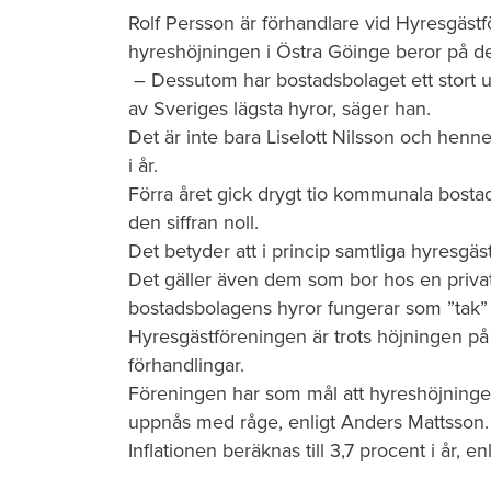
Rolf Persson är förhandlare vid Hyresgästf
hyreshöjningen i Östra Göinge beror på d
– Dessutom har bostadsbolaget ett stort 
av Sveriges lägsta hyror, säger han.
Det är inte bara Liselott Nilsson och hen
i år.
Förra året gick drygt tio kommunala bosta
den siffran noll.
Det betyder att i princip samtliga hyresgäste
Det gäller även dem som bor hos en priv
bostadsbolagens hyror fungerar som ”tak” f
Hyresgästföreningen är trots höjningen på 
förhandlingar.
Föreningen har som mål att hyreshöjningen 
uppnås med råge, enligt Anders Mattsson.
Inflationen beräknas till 3,7 procent i år, en