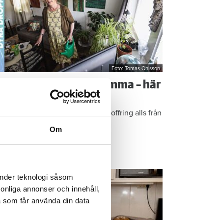
Foto: Tomas Ohlsson
å sparar du vatten hemma – här
r Kristins bästa tips
epen är enkla: ”Det är ingen uppoffring alls från
n sida”, säger Kristin Rydberg.
Om
ps & Råd
änder teknologi såsom
rsonliga annonser och innehåll,
a som får använda din data