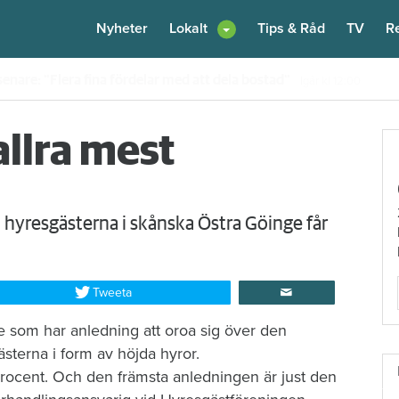
Nyheter
Lokalt
Tips & Råd
TV
R
en – nu kräver värden honom på 100 000 kronor
Igår kl 10:30
allra mest
 hyresgästerna i skånska Östra Göinge får
Tweeta
are som har anledning att oroa sig över den
sterna i form av höjda hyror.
3 procent. Och den främsta anledningen är just den