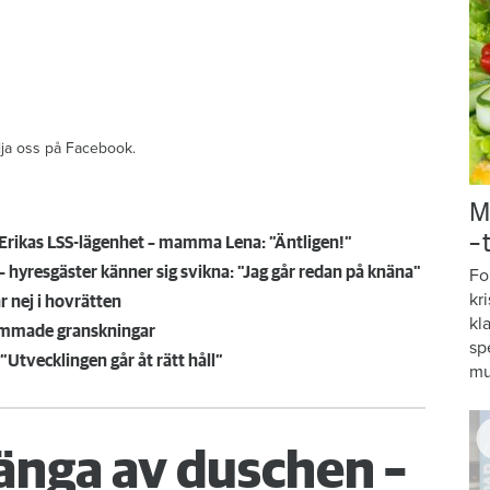
ölja oss på Facebook.
M
–
Erikas LSS-lägenhet – mamma Lena: ”Äntligen!”
hyresgäster känner sig svikna: "Jag går redan på knäna"
Fo
kr
r nej i hovrätten
kl
sammade granskningar
sp
”Utvecklingen går åt rätt håll”
mu
änga av duschen –