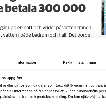
 betala 300 000
går upp en natt och vrider på vattenkranen
 vatten i både badrum och hall. Det borde
S
obostäder.
ä
Kn
mi
Information
Reklaminställningar
Ti
ina uppgifter
handlar din personliga data, som t.ex. ditt IP-nummer, och anv
illgång till information på din enhet för att kunna tillhandahålla pe
, åskådarinsikter och produktutveckling. Du kan själv välja vilk