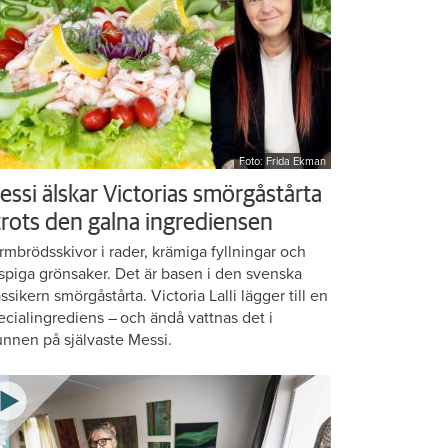
Foto: Frida Ekman
essi älskar Victorias smörgåstårta
 trots den galna ingrediensen
rmbrödsskivor i rader, krämiga fyllningar och
ispiga grönsaker. Det är basen i den svenska
assikern smörgåstårta. Victoria Lalli lägger till en
ecialingrediens – och ändå vattnas det i
nnen på självaste Messi.