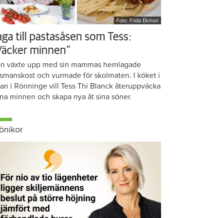
Foto: Frida Ekman
aga till pastasåsen som Tess:
Väcker minnen”
n växte upp med sin mammas hemlagade
smanskost och vurmade för skolmaten. I köket i
ean i Rönninge vill Tess Thi Blanck återuppväcka
na minnen och skapa nya åt sina söner.
önikor