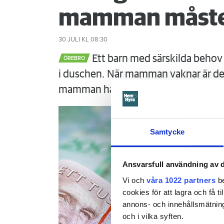
mamman måste
30 JULI
KL 08:30
Ett barn med särskilda behov 
ÖREBRO
i duschen. När mamman vaknar är det
mamman ha förhindrat menar Örebr
Samtycke
Ansvarsfull användning av d
Vi och
våra 1022 partners
be
cookies för att lagra och få t
annons- och innehållsmätning
och i vilka syften.