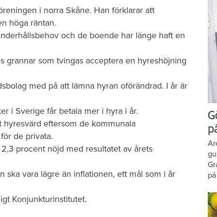
öreningen i norra Skåne. Han förklarar att
en höga räntan.
underhållsbehov och de boende har länge haft en
nes grannar som tvingas acceptera en hyreshöjning
dsbolag med på att lämna hyran oförändrad. I år är
r i Sverige får betala mer i hyra i år.
G
at hyresvärd eftersom de kommunala
p
ör de privata.
Ar
2,3 procent nöjd med resultatet av årets
gu
Gr
ska vara lägre än inflationen, ett mål som i år
på
ligt Konjunkturinstitutet.