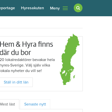
eportage
Hyresakuten
Meny
Hem & Hyra finns
där du bor
20 lokalredaktörer bevakar hela
hyres-Sverige. Välj själv vilka
lokala nyheter du vill se!
Ställ in ditt län
Mest läst
Senaste nytt