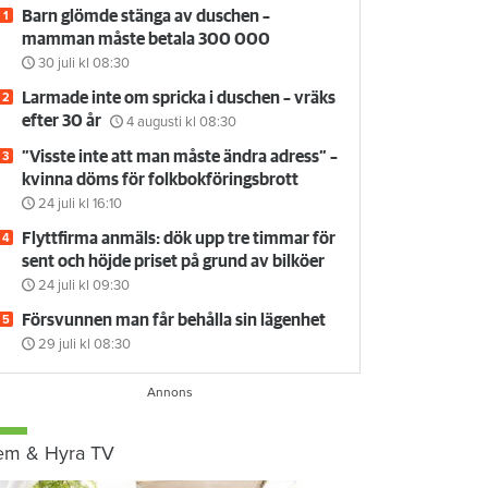
Barn glömde stänga av duschen –
mamman måste betala 300 000
30 juli
kl 08:30
Larmade inte om spricka i duschen – vräks
efter 30 år
4 augusti
kl 08:30
”Visste inte att man måste ändra adress” –
kvinna döms för folkbokföringsbrott
24 juli
kl 16:10
Flyttfirma anmäls: dök upp tre timmar för
sent och höjde priset på grund av bilköer
24 juli
kl 09:30
Försvunnen man får behålla sin lägenhet
29 juli
kl 08:30
em & Hyra TV