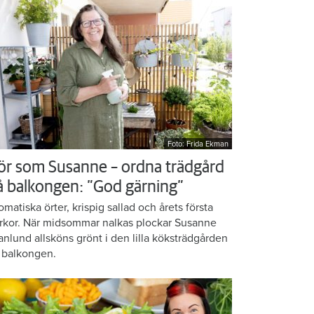
Foto: Frida Ekman
ör som Susanne – ordna trädgård
å balkongen: ”God gärning”
omatiska örter, krispig sallad och årets första
rkor. När midsommar nalkas plockar Susanne
anlund allsköns grönt i den lilla köksträdgården
 balkongen.