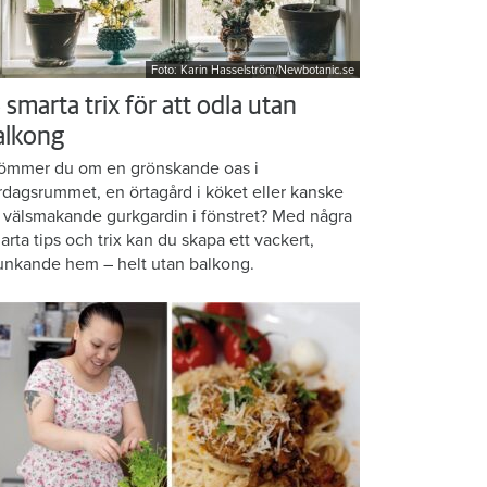
Foto: Karin Hasselström/Newbotanic.se
 smarta trix för att odla utan
alkong
ömmer du om en grönskande oas i
rdagsrummet, en örtagård i köket eller kanske
 välsmakande gurkgardin i fönstret? Med några
arta tips och trix kan du skapa ett vackert,
unkande hem – helt utan balkong.