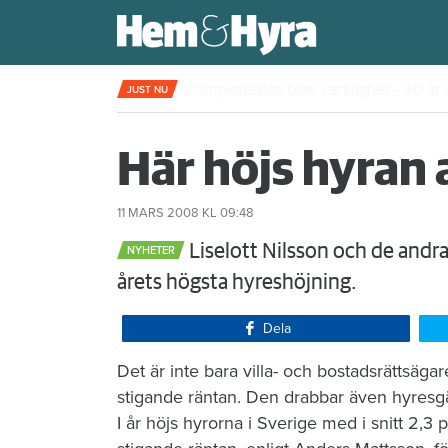
Rökte inomhus och övergav lägenhet
JUST NU
Här höjs hyran 
11 MARS 2008
KL 09:48
Liselott Nilsson och de andra
NYHETER
årets högsta hyreshöjning.​
Dela
​Det är inte bara villa- och bostadsrättsäg
stigande räntan. Den drabbar även hyresgä
I år höjs hyrorna i Sverige med i snitt 2,