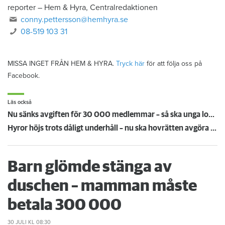
reporter
–
Hem & Hyra, Centralredaktionen
conny.pettersson@hemhyra.se
08-519 103 31
MISSA INGET FRÅN HEM & HYRA.
Tryck här
för att följa oss på
Facebook.
Läs också
Nu sänks avgiften för 30 000 medlemmar – så ska unga lockas till Hyresgästföreningen
Hyror höjs trots dåligt underhåll – nu ska hovrätten avgöra oklart rättsläge
Barn glömde stänga av
duschen – mamman måste
betala 300 000
30 JULI
KL 08:30