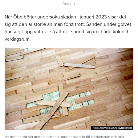
När Öbo börjar undersöka skadan i januari 2023 visar det
sig att den är större än man först trott. Sanden under golvet
har sugit upp vattnet så att det spridit sig in i både kök och
vardagsrum.
Foto: Arkivbild: Anna Rytterbrant
Foto: Arkivbild: Anna Rytterbrant
Vattnet spred sig genom sanden under golvet in till vardagsrum och kök.