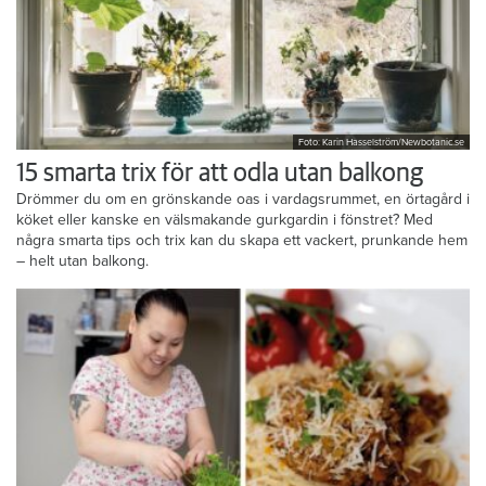
Foto: Karin Hasselström/Newbotanic.se
15 smarta trix för att odla utan balkong
Drömmer du om en grönskande oas i vardagsrummet, en örtagård i
köket eller kanske en välsmakande gurkgardin i fönstret? Med
några smarta tips och trix kan du skapa ett vackert, prunkande hem
– helt utan balkong.