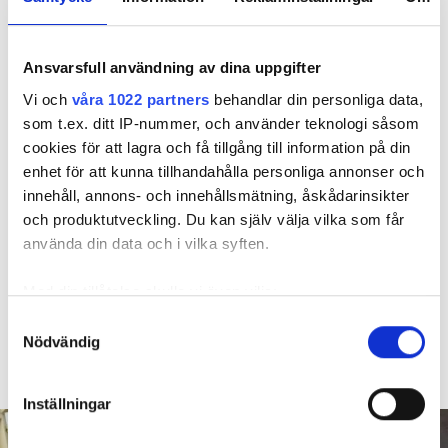
600 kronor dyrare att bo efter vattenskada i Varberg
Anmälde inte vattenskadat badrum på fem år – krävs på 125 000 kronor
Ansvarsskyddet – en viktig del i hemförsäkringen
Ansvarsfull användning av dina uppgifter
Kompisdealen blev verklighet – 40 år senare: "Flera fina fördelar med att dela bostad"
Vi och
våra 1022 partners
behandlar din personliga data,
Kvinna kapade lägenhet efter vräkningsbeslut – får betala 50 000
som t.ex. ditt IP-nummer, och använder teknologi såsom
cookies för att lagra och få tillgång till information på din
enhet för att kunna tillhandahålla personliga annonser och
Larmade inte om spricka i
innehåll, annons- och innehållsmätning, åskådarinsikter
och produktutveckling. Du kan själv välja vilka som får
duschen – vräks efter 30 år
använda din data och i vilka syften.
4 AUGUSTI
KL 08:30
Med din tillåtelse skulle vi även vilja:
Hyresgästen larmade inte om en spricka i
BÅSTAD
Samla in information om din geografiska plats
Samtyckesval
duschen som medförde en omfattande vattenskada. Nu
Nödvändig
som kan ha en noggrannhet på upp till flera meter
måste han lämna lägenheten efter drygt 30 år men får
Identifiera din enhet genom att aktivt skanna den
längre tid på sig att flytta efter att domen överklagats.
för specifika kännetecken (fingeravtryck)
Inställningar
Ta reda på mer om hur dina personliga uppgifter
behandlas och ställ in dina preferenser i
detaljsektionen
.