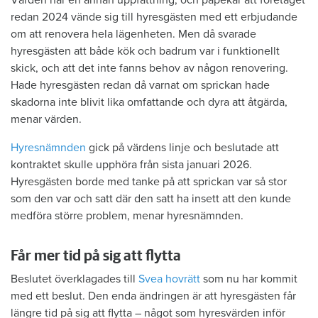
redan 2024 vände sig till hyresgästen med ett erbjudande
om att renovera hela lägenheten. Men då svarade
hyresgästen att både kök och badrum var i funktionellt
skick, och att det inte fanns behov av någon renovering.
Hade hyresgästen redan då varnat om sprickan hade
skadorna inte blivit lika omfattande och dyra att åtgärda,
menar värden.
Hyresnämnden
gick på värdens linje och beslutade att
kontraktet skulle upphöra från sista januari 2026.
Hyresgästen borde med tanke på att sprickan var så stor
som den var och satt där den satt ha insett att den kunde
medföra större problem, menar hyresnämnden.
Får mer tid på sig att flytta
Beslutet överklagades till
Svea hovrätt
som nu har kommit
med ett beslut. Den enda ändringen är att hyresgästen får
längre tid på sig att flytta – något som hyresvärden inför