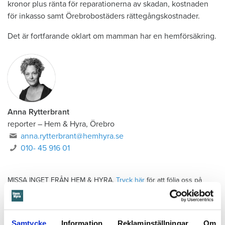
kronor plus ränta för reparationerna av skadan, kostnaden
för inkasso samt Örebrobostäders rättegångskostnader.
Det är fortfarande oklart om mamman har en hemförsäkring.
Anna Rytterbrant
reporter
–
Hem & Hyra, Örebro
anna.rytterbrant@hemhyra.se
010- 45 916 01
MISSA INGET FRÅN HEM & HYRA.
Tryck här
för att följa oss på
Facebook.
Läs också
Samtycke
Information
Reklaminställningar
Om