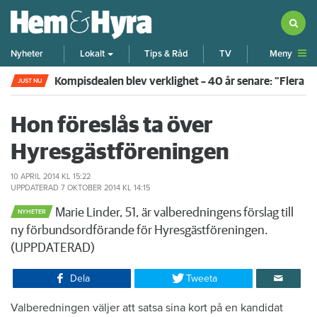
Meny
Nyheter
Lokalt
Tips & Råd
TV
Kompisdealen blev verklighet – 40 år senare: "Flera f
JUST NU
Hon föreslås ta över
Hyresgästföreningen
10 APRIL 2014
KL 15:22
UPPDATERAD
7 OKTOBER 2014
KL 14:15
Marie Linder, 51, är valberedningens förslag till
NYHETER
ny förbundsordförande för Hyresgästföreningen.
(UPPDATERAD)
Dela
Tweeta
Valberedningen väljer att satsa sina kort på en kandidat