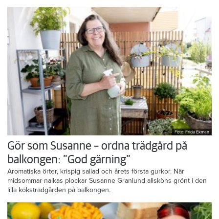
Foto: Frida Ekman
Gör som Susanne – ordna trädgård på
balkongen: ”God gärning”
Aromatiska örter, krispig sallad och årets första gurkor. När
midsommar nalkas plockar Susanne Granlund allsköns grönt i den
lilla köksträdgården på balkongen.