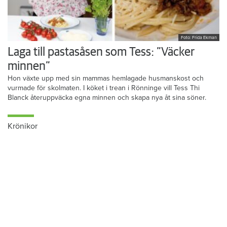
Foto: Frida Ekman
Laga till pastasåsen som Tess: ”Väcker
minnen”
Hon växte upp med sin mammas hemlagade husmanskost och
vurmade för skolmaten. I köket i trean i Rönninge vill Tess Thi
Blanck återuppväcka egna minnen och skapa nya åt sina söner.
Krönikor
Du läser:
Hon föreslås ta över Hyresgästföreningen