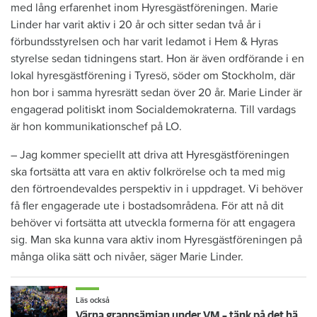
med lång erfarenhet inom Hyresgästföreningen. Marie
Linder har varit aktiv i 20 år och sitter sedan två år i
förbundsstyrelsen och har varit ledamot i Hem & Hyras
styrelse sedan tidningens start. Hon är även ordförande i en
lokal hyresgästförening i Tyresö, söder om Stockholm, där
hon bor i samma hyresrätt sedan över 20 år. Marie Linder är
engagerad politiskt inom Socialdemokraterna. Till vardags
är hon kommunikationschef på LO.
– Jag kommer speciellt att driva att Hyresgästföreningen
ska fortsätta att vara en aktiv folkrörelse och ta med mig
den förtroendevaldes perspektiv in i uppdraget. Vi behöver
få fler engagerade ute i bostadsområdena. För att nå dit
behöver vi fortsätta att utveckla formerna för att engagera
sig. Man ska kunna vara aktiv inom Hyresgästföreningen på
många olika sätt och nivåer, säger Marie Linder.
Läs också
Värna grannsämjan under VM – tänk på det här inför fortsatta nattmatcher