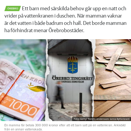
Ett barn med särskilda behov går upp en natt och
ÖREBRO
vrider på vattenkranen i duschen. När mamman vaknar
är det vatten i både badrum och hall. Det borde mamman
ha förhindrat menar Örebrobostäder.
Foto: Getty/ Tommy Andersson/ Anna Rytterbrant
En mamma får betala 300 000 kronor efter att ett barn satt på en vattenkran. Arkivbild
från en annan vattenskada.