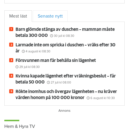
Mest läst
Senaste nytt
Barn glömde stänga av duschen – mamman måste
betala 300 000
30 juli
kl 08:30
Larmade inte om spricka i duschen – vräks efter 30
år
4 augusti
kl 08:30
Försvunnen man får behålla sin lägenhet
29 juli
kl 08:30
Kvinna kapade lägenhet efter vräkningsbeslut – får
betala 50 000
27 juli
kl 08:00
Rökte inomhus och övergav lägenheten – nu kräver
värden honom på 100 000 kronor
6 augusti
kl 10:30
Hem & Hyra TV