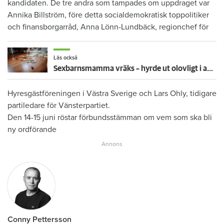
kandidaten. De tre andra som tampades om uppdraget var
Annika Billström, före detta socialdemokratisk toppolitiker
och finansborgarråd, Anna Lönn-Lundbäck, regionchef för
Läs också
Sexbarnsmamma vräks – hyrde ut olovligt i andrahand: ”Borde tas större hänsyn till barnen”
Hyresgästföreningen i Västra Sverige och Lars Ohly, tidigare
partiledare för Vänsterpartiet.
Den 14-15 juni röstar förbundsstämman om vem som ska bli
ny ordförande
Conny Pettersson