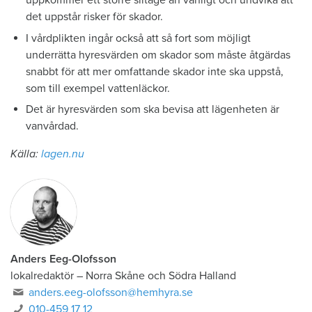
uppkommer ett större slitage än vanligt och undvika att
det uppstår risker för skador.
I vårdplikten ingår också att så fort som möjligt
underrätta hyresvärden om skador som måste åtgärdas
snabbt för att mer omfattande skador inte ska uppstå,
som till exempel vattenläckor.
Det är hyresvärden som ska bevisa att lägenheten är
vanvårdad.
Källa:
lagen.nu
Anders Eeg-Olofsson
lokalredaktör
–
Norra Skåne och Södra Halland
anders.eeg-olofsson@hemhyra.se
010-459 17 12