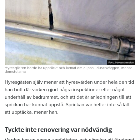
Foto: Hyresnämnden
Foto: Hyresnämnden
Hyresgästen borde ha upptäckt och larmat om glipan i duschväggen, menar
domstolarna.
Hyresgästen själv menar att hyresvärden under hela den tid
han bott där varken gjort några inspektioner eller något
underhåll av badrummet, och att det är anledningen till att
sprickan har kunnat uppstå. Sprickan var heller inte så lätt
att upptäcka, menar han.
Tyckte inte renovering var nödvändig
Värden har en annan uppfattning, och påpekar att företaget