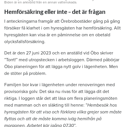
Biden är en arkivbild från en annan vattenskada.
Hemförsäkring eller inte – det är frågan
I anteckningarna framgår att Örebrobostäder gång på gång
försöker få klarhet i om hyresgästen har hemförsäkring. Allt
hyresgästen kan visa är en påminnelse om en obetald
olycksfallsförsäkring.
Det är den 27 juni 2023 och en anställd vid Öbo skriver
”Torrt!” med utropstecken i arbetsloggen. Därmed påbörjar
Öbo planeringen för att lägga nytt golv i lägenheten. Men
de stöter på problem.
Familjen bor kvar i lägenheten under renoveringen med
provisoriska golv. Det ska nu rivas för att lägga dit det
riktiga. I loggen står det att läsa om flera planeringsmöten
med mamman och en släkting till henne: ”
Hembesök hos
hyresgästen för att visa och förklara vilka grejer som måste
flyttas och att de måste komma iväg hemifrån på
morgonen. Arbetet kör igång 07.30
”.