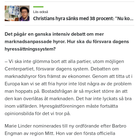
Läs också
Christians hyra sänks med 38 procent: ”Nu kommer jag ha råd att ta körkort”
Det pågår en ganska intensiv debatt om mer
marknadsanpassade hyror. Hur ska du försvara dagens
hyressättningssystem?
– Vi ska inte glömma bort att alla partier, utom möjligen
Centerpartiet, försvarar dagens system. Debatten om
marknadshyror förs främst av ekonomer. Genom att titta ut i
Europa kan vi se att fria hyror inte löst några av de problem
man hoppats på. Bostadsfrågan är så mycket större än att
den kan överlåtas åt marknaden. Det har inte lyckats så bra
inom välfärden. Hyresgästföreningen måste fortsätta
opinionsbilda för det vi tror på.
Marie Linder nominerades till ny ordförande efter Barbro
Engman av region Mitt. Hon var den första officiella