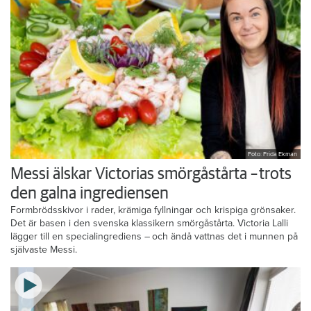
Foto: Frida Ekman
Messi älskar Victorias smörgåstårta – trots
den galna ingrediensen
Formbrödsskivor i rader, krämiga fyllningar och krispiga grönsaker.
Det är basen i den svenska klassikern smörgåstårta. Victoria Lalli
lägger till en specialingrediens – och ändå vattnas det i munnen på
självaste Messi.