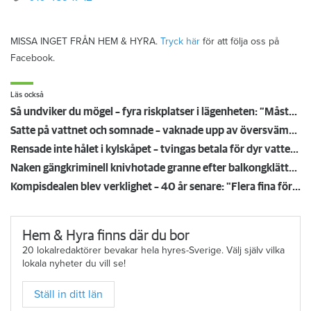
MISSA INGET FRÅN HEM & HYRA.
Tryck här
för att följa oss på
Facebook.
Läs också
Så undviker du mögel – fyra riskplatser i lägenheten: ”Måste städa bort”
Satte på vattnet och somnade – vaknade upp av översvämning hos grannen
Rensade inte hålet i kylskåpet – tvingas betala för dyr vattenskada
Naken gängkriminell knivhotade granne efter balkongklättring
Kompisdealen blev verklighet – 40 år senare: "Flera fina fördelar med att dela bostad"
Hem & Hyra finns där du bor
20 lokalredaktörer bevakar hela hyres-Sverige. Välj själv vilka
lokala nyheter du vill se!
Ställ in ditt län