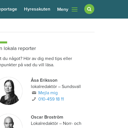
eportage
Hyresakuten
Meny
n lokala reporter
t du något? Hör av dig med tips eller
npunkter på vad du vill läsa.
Åsa Eriksson
lokalredaktör
–
Sundsvall
Mejla mig
010-459 18 11
Oscar Broström
Lokalredaktör
–
Norr- och