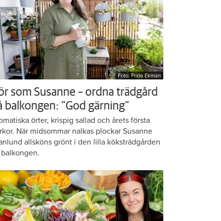
Foto: Frida Ekman
ör som Susanne – ordna trädgård
å balkongen: ”God gärning”
omatiska örter, krispig sallad och årets första
rkor. När midsommar nalkas plockar Susanne
anlund allsköns grönt i den lilla köksträdgården
 balkongen.