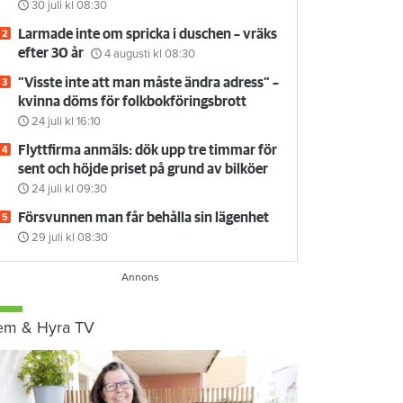
30 juli
kl 08:30
Larmade inte om spricka i duschen – vräks
efter 30 år
4 augusti
kl 08:30
”Visste inte att man måste ändra adress” –
kvinna döms för folkbokföringsbrott
24 juli
kl 16:10
Flyttfirma anmäls: dök upp tre timmar för
sent och höjde priset på grund av bilköer
24 juli
kl 09:30
Försvunnen man får behålla sin lägenhet
29 juli
kl 08:30
em & Hyra TV