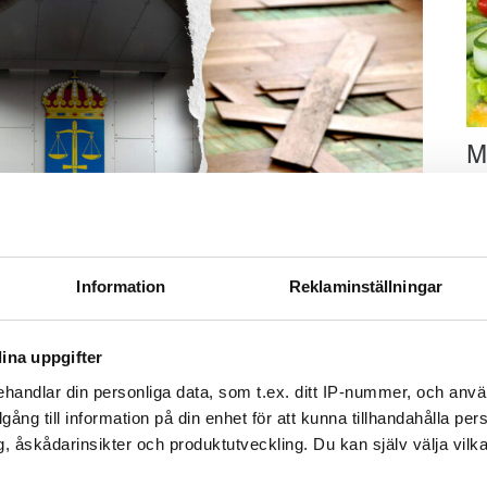
M
–
Fo
kr
kl
Information
Reklaminställningar
sp
mu
ina uppgifter
handlar din personliga data, som t.ex. ditt IP-nummer, och anv
illgång till information på din enhet för att kunna tillhandahålla pe
, åskådarinsikter och produktutveckling. Du kan själv välja vilk
Foto: Getty/ Tommy Andersson/ Anna Rytterbrant
 på en vattenkran. Arkivbild från en annan vattenskada.