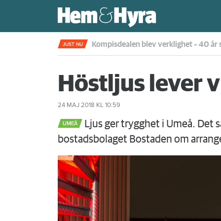
Rökte inomhus och övergav lägenhet
JUST NU
Höstljus lever 
24 MAJ 2018
KL 10:59
Ljus ger trygghet i Umeå. Det
UMEÅ
bostadsbolaget Bostaden om arrang