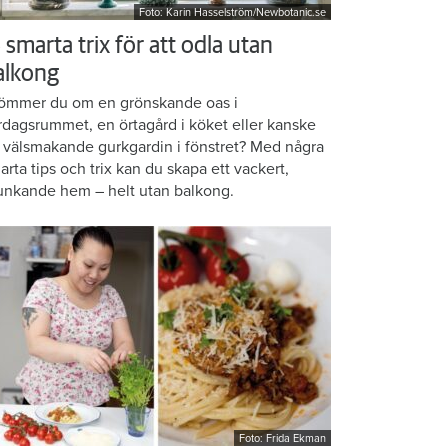
Foto: Karin Hasselström/Newbotanic.se
 smarta trix för att odla utan
alkong
ömmer du om en grönskande oas i
rdagsrummet, en örtagård i köket eller kanske
 välsmakande gurkgardin i fönstret? Med några
arta tips och trix kan du skapa ett vackert,
unkande hem – helt utan balkong.
Foto: Frida Ekman