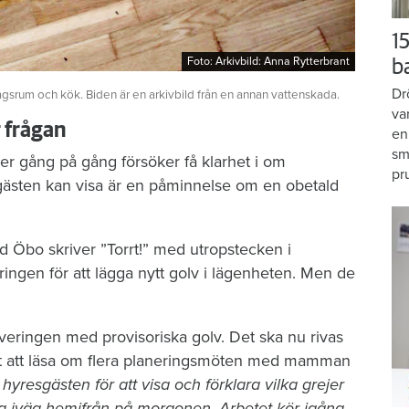
15
Foto: Arkivbild: Anna Rytterbrant
Foto: Arkivbild: Anna Rytterbrant
b
Dr
agsrum och kök. Biden är en arkivbild från en annan vattenskada.
va
r frågan
en
sm
er gång på gång försöker få klarhet i om
pr
gästen kan visa är en påminnelse om en obetald
d Öbo skriver ”Torrt!” med utropstecken i
ngen för att lägga nytt golv i lägenheten. Men de
veringen med provisoriska golv. Det ska nu rivas
r det att läsa om flera planeringsmöten med mamman
resgästen för att visa och förklara vilka grejer
a iväg hemifrån på morgonen. Arbetet kör igång