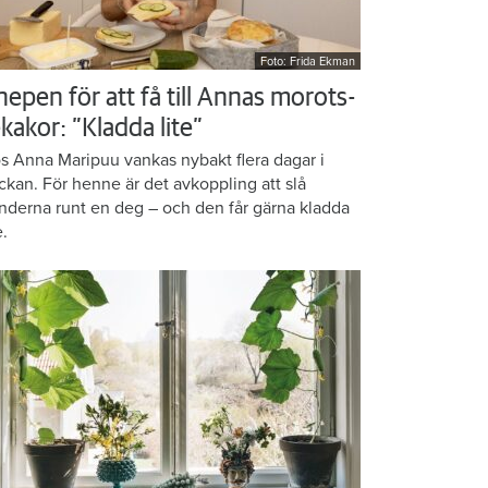
Foto: Frida Ekman
nepen för att få till Annas morots-
kakor: ”Kladda lite”
s Anna Maripuu vankas nybakt flera dagar i
ckan. För henne är det avkoppling att slå
nderna runt en deg – och den får gärna kladda
e.