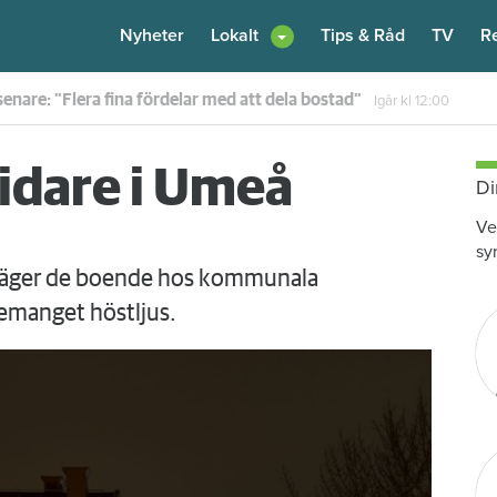
Nyheter
Lokalt
Tips & Råd
TV
R
en – nu kräver värden honom på 100 000 kronor
Igår kl 10:30
vidare i Umeå
Di
Ve
sy
 säger de boende hos kommunala
emanget höstljus.