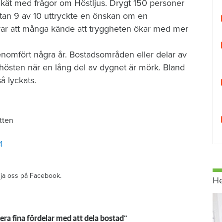
kät med frågor om Höstljus. Drygt 150 personer
stan 9 av 10 uttryckte en önskan om en
a var att många kände att tryggheten ökar med mer
enomfört några år. Bostadsområden eller delar av
enhösten när en lång del av dygnet är mörk. Bland
så lyckats.
tten
4
ölja oss på Facebook.
H
era fina fördelar med att dela bostad"