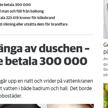
te betala 300 000
l man och föll från balkong
tala 223 419 kronor för köksbrand
ed rökning eller utsätta dem för brandfara
G
änga av duschen –
p
 betala 300 000
Ar
gu
Gr
på
går upp en natt och vrider på vattenkranen
 vatten i både badrum och hall. Det borde
obostäder.