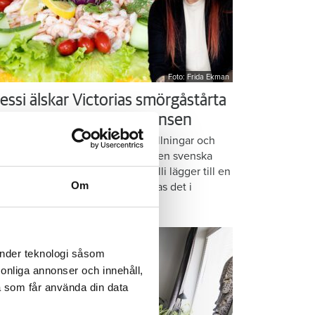
Foto: Frida Ekman
essi älskar Victorias smörgåstårta
 trots den galna ingrediensen
rmbrödsskivor i rader, krämiga fyllningar och
ispiga grönsaker. Det är basen i den svenska
assikern smörgåstårta. Victoria Lalli lägger till en
Om
ecialingrediens – och ändå vattnas det i
nnen på självaste Messi.
änder teknologi såsom
rsonliga annonser och innehåll,
a som får använda din data