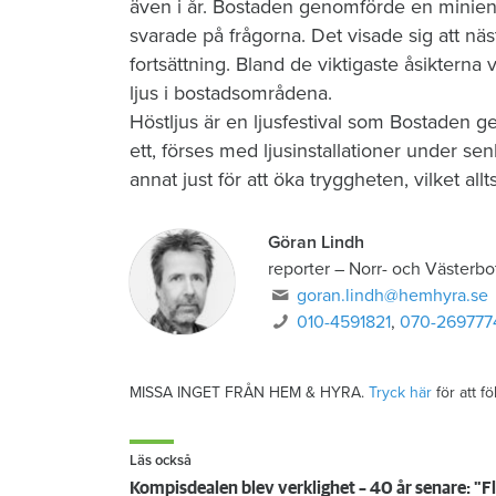
även i år. Bostaden genomförde en minien
svarade på frågorna. Det visade sig att nä
fortsättning. Bland de viktigaste åsiktern
ljus i bostadsområdena.
Höstljus är en ljusfestival som Bostaden g
ett, förses med ljusinstallationer under s
annat just för att öka tryggheten, vilket allt
Göran Lindh
reporter
–
Norr- och Västerbo
goran.lindh@hemhyra.se
010-4591821
,
070-269777
MISSA INGET FRÅN HEM & HYRA.
Tryck här
för att f
Läs också
Kompisdealen blev verklighet – 40 år senare: "Fl