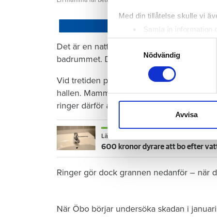
Med din tillåtelse skulle vi äve
Dela
Samla in information 
Identifiera din enhet 
Samtyckesval
Det är en natt hösten 2022. Barnet som ha
Ta reda på mer om hur dina pe
Nödvändig
badrummet. Där vrider barnet på kranen i 
eller dra tillbaka ditt samtyc
Vid tretiden på natten vaknar mamman och 
Vi använder enhetsidentifierar
hallen. Mamman torkar förtvivlat upp vattn
sociala medier och analysera 
ringer därför aldrig till sin hyresvärd Öre
till de sociala medier och a
Avvisa
med annan information som du 
Läs också
600 kronor dyrare att bo efter vat
Ringer gör dock grannen nedanför – när de
När Öbo börjar undersöka skadan i januari 