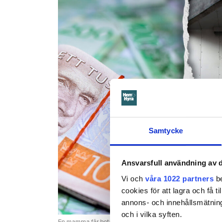
Samtycke
Ansvarsfull användning av d
Vi och
våra 1022 partners
be
cookies för att lagra och få t
annons- och innehållsmätning
och i vilka syften.
En mamma får betala 300 000 kronor efter att ett barn satt