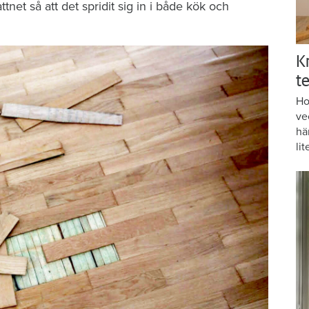
tnet så att det spridit sig in i både kök och
K
te
Ho
ve
hä
lit