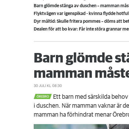
Barn glömde stänga av duschen – mamman mås
Flyktvägen var igenspikad - kvinna flydde hotful
Dyr måltid: Skulle fritera pommes – döms att be
Dealen för att bo kvar: Får inte störa grannar m
Barn glömde st
mamman måste
30 JULI
KL 08:30
Ett barn med särskilda behov 
ÖREBRO
i duschen. När mamman vaknar är det
mamman ha förhindrat menar Örebr