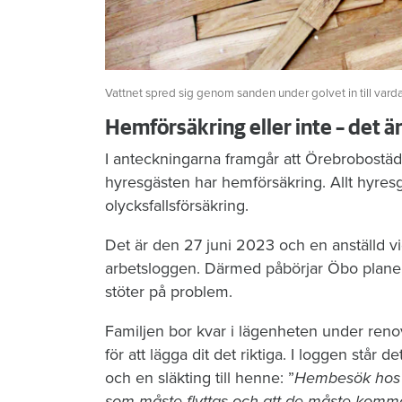
Vattnet spred sig genom sanden under golvet in till vard
Hemförsäkring eller inte – det ä
I anteckningarna framgår att Örebrobostäd
hyresgästen har hemförsäkring. Allt hyres
olycksfallsförsäkring.
Det är den 27 juni 2023 och en anställd vi
arbetsloggen. Därmed påbörjar Öbo planeri
stöter på problem.
Familjen bor kvar i lägenheten under reno
för att lägga dit det riktiga. I loggen stå
och en släkting till henne: ”
Hembesök hos hy
som måste flyttas och att de måste komm