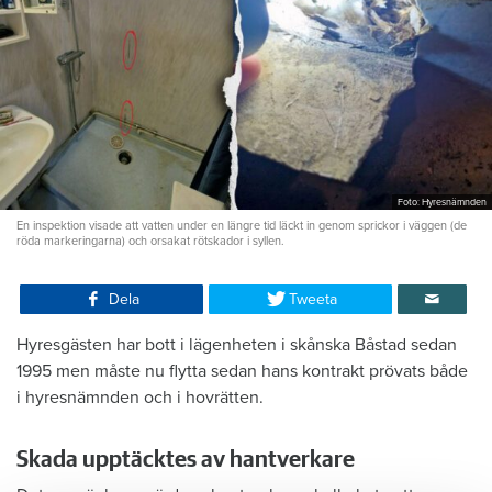
Foto: Hyresnämnden
En inspektion visade att vatten under en längre tid läckt in genom sprickor i väggen (de
röda markeringarna) och orsakat rötskador i syllen.
Dela
Tweeta
Hyresgästen har bott i lägenheten i skånska Båstad sedan
1995 men måste nu flytta sedan hans kontrakt prövats både
i hyresnämnden och i hovrätten.
Skada upptäcktes av hantverkare