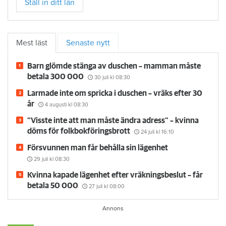
Ställ in ditt län
Mest läst
Senaste nytt
Barn glömde stänga av duschen – mamman måste
betala 300 000
30 juli
kl 08:30
Larmade inte om spricka i duschen – vräks efter 30
år
4 augusti
kl 08:30
”Visste inte att man måste ändra adress” – kvinna
döms för folkbokföringsbrott
24 juli
kl 16:10
Försvunnen man får behålla sin lägenhet
29 juli
kl 08:30
Kvinna kapade lägenhet efter vräkningsbeslut – får
betala 50 000
27 juli
kl 08:00