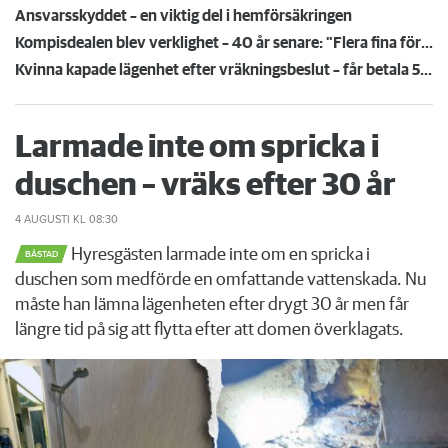
Ansvarsskyddet – en viktig del i hemförsäkringen
Kompisdealen blev verklighet – 40 år senare: "Flera fina fördelar med att dela bostad"
Kvinna kapade lägenhet efter vräkningsbeslut – får betala 50 000
Larmade inte om spricka i
duschen – vräks efter 30 år
4 AUGUSTI
KL 08:30
Hyresgästen larmade inte om en spricka i
BÅSTAD
duschen som medförde en omfattande vattenskada. Nu
måste han lämna lägenheten efter drygt 30 år men får
längre tid på sig att flytta efter att domen överklagats.