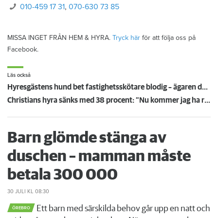
010-459 17 31
,
070-630 73 85
MISSA INGET FRÅN HEM & HYRA.
Tryck här
för att följa oss på
Facebook.
Läs också
Hyresgästens hund bet fastighetsskötare blodig – ägaren döms och förlorar nu lägenheten
Christians hyra sänks med 38 procent: ”Nu kommer jag ha råd att ta körkort”
Barn glömde stänga av
duschen – mamman måste
betala 300 000
30 JULI
KL 08:30
Ett barn med särskilda behov går upp en natt och
ÖREBRO