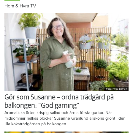
Hem & Hyra TV
Foto: Frida Ekman
Gör som Susanne – ordna trädgård på
balkongen: ”God gärning”
Aromatiska örter, krispig sallad och årets första gurkor. När
midsommar nalkas plockar Susanne Granlund allsköns grönt i den
lilla köksträdgården på balkongen.