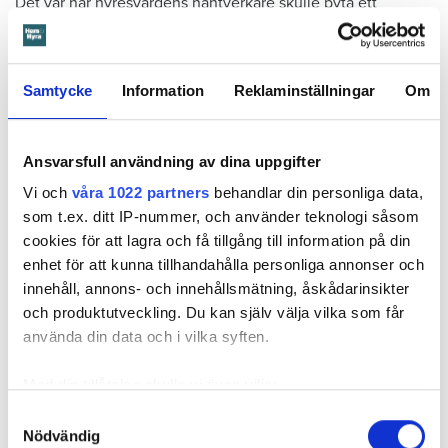
Det var när hyresvärdens hantverkare skulle byta ett
duschmunstycke under hösten förra året som en spricka i
plastmattan på väggen i duschen upptäcktes. Strax efter
detta lät värden ett företag göra en besiktning av
Samtycke
Information
Reklaminställningar
Om
badrummet. Då upptäcktes att vatten läckt från den trasiga
svetsskarven under en längre tid och orsakat omfattande
vattenskador.
Ansvarsfull användning av dina uppgifter
Därför sade den privata hyresvärden upp hyreskontraktet
Vi och
våra 1022 partners
behandlar din personliga data,
med hänvisning till att hyresgästen inte iakttagit sin så
som t.ex. ditt IP-nummer, och använder teknologi såsom
kallade vårdplikt (se faktaruta). Eftersom han inte gick med
cookies för att lagra och få tillgång till information på din
på att flytta fick hyresnämnden i Malmö pröva
enhet för att kunna tillhandahålla personliga annonser och
uppsägningen.
innehåll, annons- och innehållsmätning, åskådarinsikter
och produktutveckling. Du kan själv välja vilka som får
använda din data och i vilka syften.
Med din tillåtelse skulle vi även vilja:
Samla in information om din geografiska plats
Samtyckesval
Nödvändig
som kan ha en noggrannhet på upp till flera meter