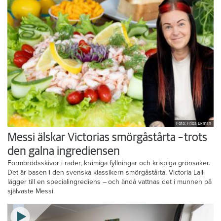
Foto: Frida Ekman
Messi älskar Victorias smörgåstårta – trots
den galna ingrediensen
Formbrödsskivor i rader, krämiga fyllningar och krispiga grönsaker.
Det är basen i den svenska klassikern smörgåstårta. Victoria Lalli
lägger till en specialingrediens – och ändå vattnas det i munnen på
självaste Messi.