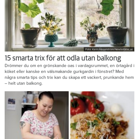
Foto: Karin Hasselström/Newbotanic.se
15 smarta trix för att odla utan balkong
Drömmer du om en grönskande oas i vardagsrummet, en örtagård i
köket eller kanske en välsmakande gurkgardin i fönstret? Med
några smarta tips och trix kan du skapa ett vackert, prunkande hem
– helt utan balkong.