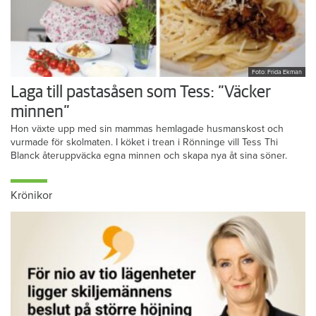
Foto: Frida Ekman
Laga till pastasåsen som Tess: ”Väcker
minnen”
Hon växte upp med sin mammas hemlagade husmanskost och
vurmade för skolmaten. I köket i trean i Rönninge vill Tess Thi
Blanck återuppväcka egna minnen och skapa nya åt sina söner.
Krönikor