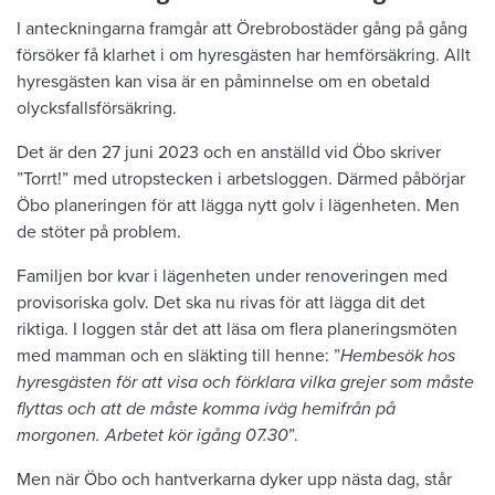
I anteckningarna framgår att Örebrobostäder gång på gång
försöker få klarhet i om hyresgästen har hemförsäkring. Allt
hyresgästen kan visa är en påminnelse om en obetald
olycksfallsförsäkring.
Det är den 27 juni 2023 och en anställd vid Öbo skriver
”Torrt!” med utropstecken i arbetsloggen. Därmed påbörjar
Öbo planeringen för att lägga nytt golv i lägenheten. Men
de stöter på problem.
Familjen bor kvar i lägenheten under renoveringen med
provisoriska golv. Det ska nu rivas för att lägga dit det
riktiga. I loggen står det att läsa om flera planeringsmöten
med mamman och en släkting till henne: ”
Hembesök hos
hyresgästen för att visa och förklara vilka grejer som måste
flyttas och att de måste komma iväg hemifrån på
morgonen. Arbetet kör igång 07.30
”.
Men när Öbo och hantverkarna dyker upp nästa dag, står