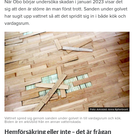
När Öbo börjar undersöka skadan i januari 2023 visar det
sig att den är större än man först trott. Sanden under golvet
har sugit upp vattnet så att det spridit sig in i både kök och
vardagsrum.
Foto: Arkivbild: Anna Rytterbrant
Foto: Arkivbild: Anna Rytterbrant
Vattnet spred sig genom sanden under golvet in till vardagsrum och kök.
Biden är en arkivbild från en annan vattenskada.
Hemförsäkring eller inte – det är frågan