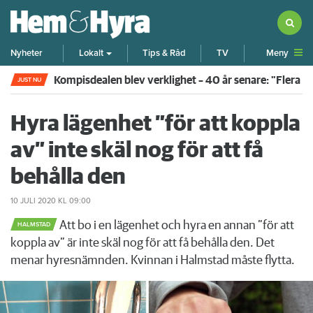
Meny
Nyheter
Lokalt
Tips & Råd
TV
Kompisdealen blev verklighet – 40 år senare: "Flera f
JUST NU
Hyra lägenhet ”för att koppla
av” inte skäl nog för att få
behålla den
10 JULI 2020
KL 09:00
Att bo i en lägenhet och hyra en annan ”för att
HALMSTAD
koppla av” är inte skäl nog för att få behålla den. Det
menar hyresnämnden. Kvinnan i Halmstad måste flytta.