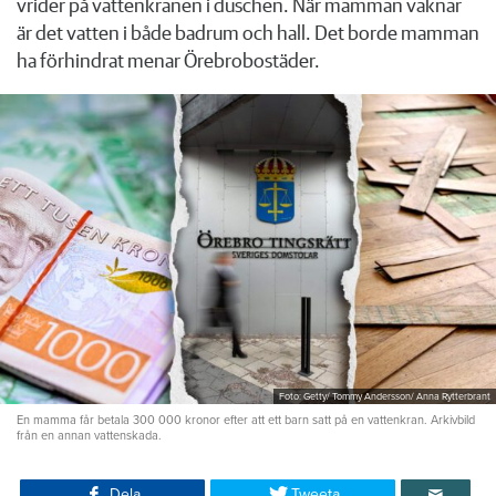
vrider på vattenkranen i duschen. När mamman vaknar
är det vatten i både badrum och hall. Det borde mamman
ha förhindrat menar Örebrobostäder.
Foto: Getty/ Tommy Andersson/ Anna Rytterbrant
En mamma får betala 300 000 kronor efter att ett barn satt på en vattenkran. Arkivbild
från en annan vattenskada.
Dela
Tweeta