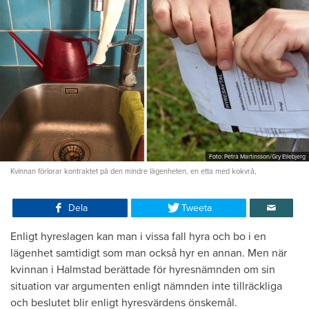
Foto: Petra Martinsson/Gry Ellebjerg
Kvinnan förlorar kontraktet på den mindre lägenheten, en etta med kokvrå,
Dela
Tweeta
Enligt hyreslagen kan man i vissa fall hyra och bo i en
lägenhet samtidigt som man också hyr en annan. Men när
kvinnan i Halmstad berättade för hyresnämnden om sin
situation var argumenten enligt nämnden inte tillräckliga
och beslutet blir enligt hyresvärdens önskemål.