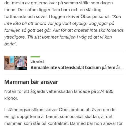
det mesta av grejerna kvar på samma ställe som dagen
innan. Dessutom ligger flera barn och en släkting
fortfarande och sover. I loggen skriver Öbos personal:
”Kan
inte låta bli att undra var jag varit otydlig? Jag jagar på
familjen så gott det går. Allt för att arbetet inte ska försenas
ytterligare. Till sist kommer familjen i väg så att vi kan
börja
”.
Läs också
Anmälde inte vattenskadat badrum på fem år – krävs på 125 000 kronor
Mamman bär ansvar
Notan för att åtgärda vattenskadan landade på 274 885
kronor.
I stämningsansökan skriver Öbos ombud att även om det
enligt uppgifterna är barnet som orsakat skadan, är det
mamman som står på kontraktet. Därmed bär hon ansvar för