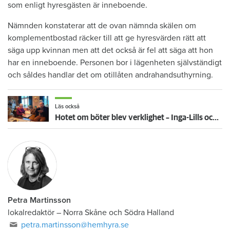
som enligt hyresgästen är inneboende.
Nämnden konstaterar att de ovan nämnda skälen om
komplementbostad räcker till att ge hyresvärden rätt att
säga upp kvinnan men att det också är fel att säga att hon
har en inneboende. Personen bor i lägenheten självständigt
och såldes handlar det om otillåten andrahandsuthyrning.
Läs också
Hotet om böter blev verklighet – Inga-Lills och Stirlings hyresvärdar får betala 75 000: ”Herregud så onödigt”
Petra Martinsson
lokalredaktör
–
Norra Skåne och Södra Halland
petra.martinsson@hemhyra.se