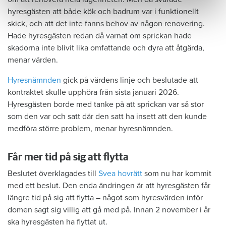
hyresgästen att både kök och badrum var i funktionellt
skick, och att det inte fanns behov av någon renovering.
Hade hyresgästen redan då varnat om sprickan hade
skadorna inte blivit lika omfattande och dyra att åtgärda,
menar värden.
Hyresnämnden
gick på värdens linje och beslutade att
kontraktet skulle upphöra från sista januari 2026.
Hyresgästen borde med tanke på att sprickan var så stor
som den var och satt där den satt ha insett att den kunde
medföra större problem, menar hyresnämnden.
Får mer tid på sig att flytta
Beslutet överklagades till
Svea hovrätt
som nu har kommit
med ett beslut. Den enda ändringen är att hyresgästen får
längre tid på sig att flytta – något som hyresvärden inför
domen sagt sig villig att gå med på. Innan 2 november i år
ska hyresgästen ha flyttat ut.