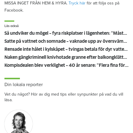
MISSA INGET FRÅN HEM & HYRA.
Tryck här
för att följa oss på
Facebook.
Läs också
Så undviker du mögel – fyra riskplatser i lägenheten: ”Måste städa bort”
Satte på vattnet och somnade – vaknade upp av översvämning hos grannen
Rensade inte hålet i kylskåpet – tvingas betala för dyr vattenskada
Naken gängkriminell knivhotade granne efter balkongklättring
Kompisdealen blev verklighet – 40 år senare: "Flera fina fördelar med att dela bostad"
Din lokala reporter
Vet du något? Hör av dig med tips eller synpunkter på vad du vill
läsa.