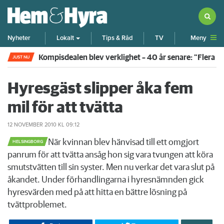
Meny
Nyheter
Lokalt
Tips & Råd
TV
Kompisdealen blev verklighet – 40 år senare: "Flera f
JUST NU
Hyresgäst slipper åka fem
mil för att tvätta
12 NOVEMBER 2010
KL 09:12
​När kvinnan blev hänvisad till ett omgjort
HELSINGBORG
panrum för att tvätta ansåg hon sig vara tvungen att köra
smutstvätten till sin syster. Men nu verkar det vara slut på
åkandet. Under förhandlingarna i hyresnämnden gick
hyresvärden med på att hitta en bättre lösning på
tvättproblemet.