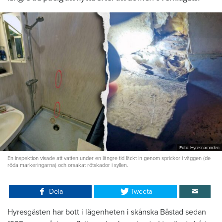
Foto: Hyresnämnden
En inspektion visade att vatten under en längre tid läckt in genom sprickor i väggen (de
röda markeringarna) och orsakat rötskador i syllen.
Dela
Tweeta
Hyresgästen har bott i lägenheten i skånska Båstad sedan