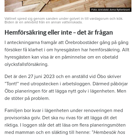
Foto: Arkivbild: Anna Rytterbrant
Foto: Arkivbild: Anna Rytterbrant
Vattnet spred sig genom sanden under golvet in till vardagsrum och kök.
Biden är en arkivbild från en annan vattenskada.
Hemförsäkring eller inte – det är frågan
I anteckningarna framgår att Örebrobostäder gång på gång
försöker få klarhet i om hyresgästen har hemförsäkring. Allt
hyresgästen kan visa är en påminnelse om en obetald
olycksfallsförsäkring.
Det är den 27 juni 2023 och en anställd vid Öbo skriver
”Torrt!” med utropstecken i arbetsloggen. Därmed påbörjar
Öbo planeringen för att lägga nytt golv i lägenheten. Men
de stöter på problem.
Familjen bor kvar i lägenheten under renoveringen med
provisoriska golv. Det ska nu rivas för att lägga dit det
riktiga. I loggen står det att läsa om flera planeringsmöten
med mamman och en släkting till henne: ”
Hembesök hos