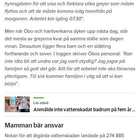
hyresgästen för att visa och förklara vilka grejer som måste
flyttas och att de måste komma iväg hemifrån på
morgonen. Arbetet kör igång 07.30
”.
Men när Öbo och hantverkarna dyker upp nästa dag, står
det mesta av grejerna kvar på samma ställe som dagen
innan. Dessutom ligger flera barn och en släkting
fortfarande och sover. I loggen skriver Öbos personal:
”Kan
inte låta bli att undra var jag varit otydlig? Jag jagar på
familjen så gott det går. Allt för att arbetet inte ska försenas
ytterligare. Till sist kommer familjen i väg så att vi kan
börja
”.
Läs också
Anmälde inte vattenskadat badrum på fem år – krävs på 125 000 kronor
Mamman bär ansvar
Notan för att åtgärda vattenskadan landade på 274 885