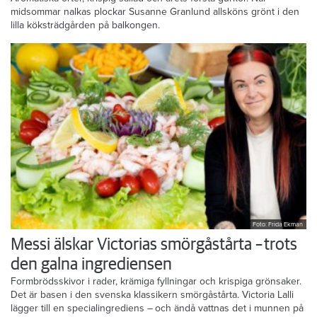
midsommar nalkas plockar Susanne Granlund allsköns grönt i den
lilla köksträdgården på balkongen.
Foto: Frida Ekman
Messi älskar Victorias smörgåstårta – trots
den galna ingrediensen
Formbrödsskivor i rader, krämiga fyllningar och krispiga grönsaker.
Det är basen i den svenska klassikern smörgåstårta. Victoria Lalli
lägger till en specialingrediens – och ändå vattnas det i munnen på