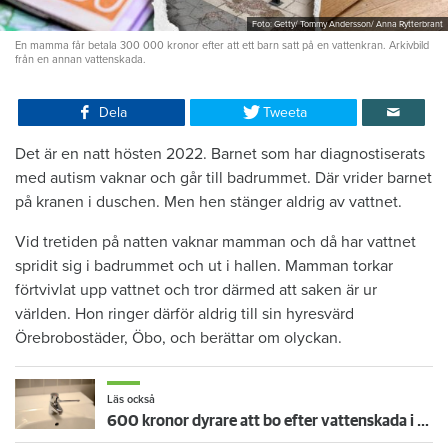
Foto: Getty/ Tommy Andersson/ Anna Rytterbrant
En mamma får betala 300 000 kronor efter att ett barn satt på en vattenkran. Arkivbild
från en annan vattenskada.
Dela
Tweeta
Det är en natt hösten 2022. Barnet som har diagnostiserats
med autism vaknar och går till badrummet. Där vrider barnet
på kranen i duschen. Men hen stänger aldrig av vattnet.
Vid tretiden på natten vaknar mamman och då har vattnet
spridit sig i badrummet och ut i hallen. Mamman torkar
förtvivlat upp vattnet och tror därmed att saken är ur
världen. Hon ringer därför aldrig till sin hyresvärd
Örebrobostäder, Öbo, och berättar om olyckan.
Läs också
600 kronor dyrare att bo efter vattenskada i Varberg