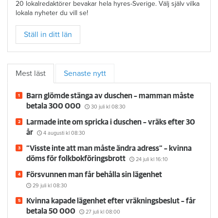
20 lokalredaktörer bevakar hela hyres-Sverige. Välj själv vilka
lokala nyheter du vill se!
Ställ in ditt län
Mest läst
Senaste nytt
Barn glömde stänga av duschen – mamman måste
betala 300 000
30 juli
kl 08:30
Larmade inte om spricka i duschen – vräks efter 30
år
4 augusti
kl 08:30
”Visste inte att man måste ändra adress” – kvinna
döms för folkbokföringsbrott
24 juli
kl 16:10
Försvunnen man får behålla sin lägenhet
29 juli
kl 08:30
Kvinna kapade lägenhet efter vräkningsbeslut – får
betala 50 000
27 juli
kl 08:00