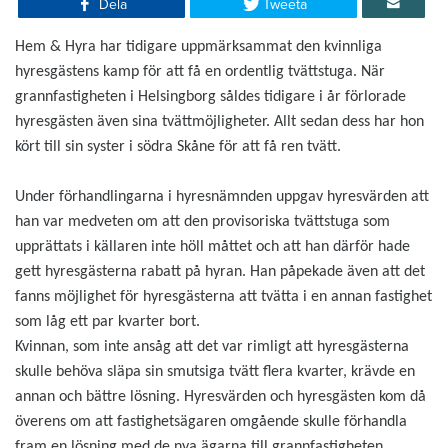
Dela
Tweeta
​Hem & Hyra har tidigare uppmärksammat den kvinnliga
hyresgästens kamp för att få en ordentlig tvättstuga. När
grannfastigheten i Helsingborg såldes tidigare i år förlorade
hyresgästen även sina tvättmöjligheter. Allt sedan dess har hon
kört till sin syster i södra Skåne för att få ren tvätt.
Under förhandlingarna i hyresnämnden uppgav hyresvärden att
han var medveten om att den provisoriska tvättstuga som
upprättats i källaren inte höll måttet och att han därför hade
gett hyresgästerna rabatt på hyran. Han påpekade även att det
fanns möjlighet för hyresgästerna att tvätta i en annan fastighet
som låg ett par kvarter bort.
Kvinnan, som inte ansåg att det var rimligt att hyresgästerna
skulle behöva släpa sin smutsiga tvätt flera kvarter, krävde en
annan och bättre lösning. Hyresvärden och hyresgästen kom då
överens om att fastighetsägaren omgående skulle förhandla
fram en lösning med de nya ägarna till grannfastigheten.