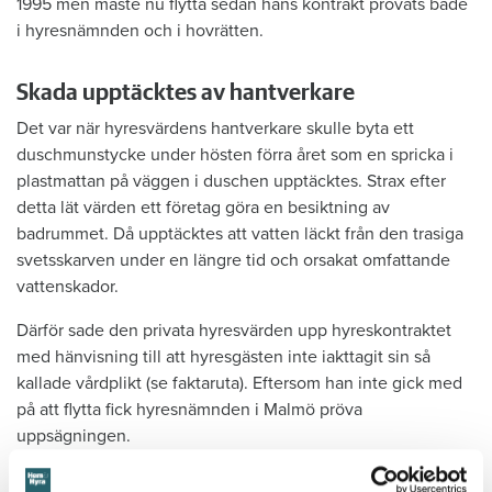
1995 men måste nu flytta sedan hans kontrakt prövats både
i hyresnämnden och i hovrätten.
Skada upptäcktes av hantverkare
Det var när hyresvärdens hantverkare skulle byta ett
duschmunstycke under hösten förra året som en spricka i
plastmattan på väggen i duschen upptäcktes. Strax efter
detta lät värden ett företag göra en besiktning av
badrummet. Då upptäcktes att vatten läckt från den trasiga
svetsskarven under en längre tid och orsakat omfattande
vattenskador.
Därför sade den privata hyresvärden upp hyreskontraktet
med hänvisning till att hyresgästen inte iakttagit sin så
kallade vårdplikt (se faktaruta). Eftersom han inte gick med
på att flytta fick hyresnämnden i Malmö pröva
uppsägningen.