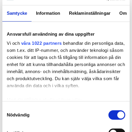
Samtycke
Information
Reklaminställningar
Om
Ansvarsfull användning av dina uppgifter
Vi och
våra 1022 partners
behandlar din personliga data,
som t.ex. ditt IP-nummer, och använder teknologi såsom
cookies för att lagra och få tillgång till information på din
enhet för att kunna tillhandahålla personliga annonser och
innehåll, annons- och innehållsmätning, åskådarinsikter
och produktutveckling. Du kan själv välja vilka som får
Foto: Hyresnämnden
Foto: Hyresnämnden
Hyresgästen borde ha upptäckt och larmat om glipan i duschväggen, menar
använda din data och i vilka syften.
domstolarna.
Hyresgästen själv menar att hyresvärden under hela den tid
Med din tillåtelse skulle vi även vilja:
han bott där varken gjort några inspektioner eller något
Samla in information om din geografiska plats
Samtyckesval
underhåll av badrummet, och att det är anledningen till att
Nödvändig
som kan ha en noggrannhet på upp till flera meter
sprickan har kunnat uppstå. Sprickan var heller inte så lätt
Identifiera din enhet genom att aktivt skanna den
att upptäcka, menar han.
för specifika kännetecken (fingeravtryck)