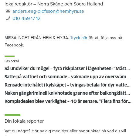
lokalredaktör
–
Norra Skåne och Södra Halland
anders.eeg-olofsson@hemhyra.se
010-459 17 12
MISSA INGET FRÅN HEM & HYRA.
Tryck här
för att följa oss på
Facebook.
Läs också
Så undviker du mögel – fyra riskplatser i lägenheten: ”Måste städa bort”
Satte på vattnet och somnade – vaknade upp av översvämning hos grannen
Rensade inte hålet i kylskåpet – tvingas betala för dyr vattenskada
Naken gängkriminell knivhotade granne efter balkongklättring
Kompisdealen blev verklighet – 40 år senare: "Flera fina fördelar med att dela bostad"
Din lokala reporter
Vet du något? Hör av dig med tips eller synpunkter på vad du vill