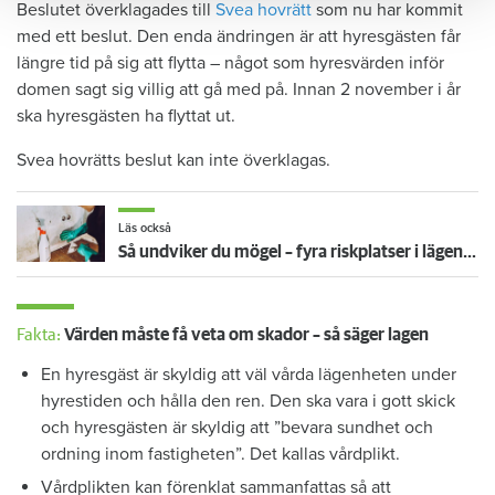
Beslutet överklagades till
Svea hovrätt
som nu har kommit
med ett beslut. Den enda ändringen är att hyresgästen får
längre tid på sig att flytta – något som hyresvärden inför
domen sagt sig villig att gå med på. Innan 2 november i år
ska hyresgästen ha flyttat ut.
Svea hovrätts beslut kan inte överklagas.
Läs också
Så undviker du mögel – fyra riskplatser i lägenheten: ”Måste städa bort”
Fakta:
Värden måste få veta om skador – så säger lagen
En hyresgäst är skyldig att väl vårda lägenheten under
hyrestiden och hålla den ren. Den ska vara i gott skick
och hyresgästen är skyldig att ”bevara sundhet och
ordning inom fastigheten”. Det kallas vårdplikt.
Vårdplikten kan förenklat sammanfattas så att