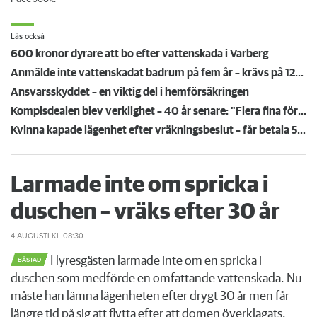
Läs också
600 kronor dyrare att bo efter vattenskada i Varberg
Anmälde inte vattenskadat badrum på fem år – krävs på 125 000 kronor
Ansvarsskyddet – en viktig del i hemförsäkringen
Kompisdealen blev verklighet – 40 år senare: "Flera fina fördelar med att dela bostad"
Kvinna kapade lägenhet efter vräkningsbeslut – får betala 50 000
Larmade inte om spricka i
duschen – vräks efter 30 år
4 AUGUSTI
KL 08:30
Hyresgästen larmade inte om en spricka i
BÅSTAD
duschen som medförde en omfattande vattenskada. Nu
måste han lämna lägenheten efter drygt 30 år men får
längre tid på sig att flytta efter att domen överklagats.