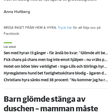
Anna Hultberg
MISSA INGET FRÅN HEM & HYRA.
Tryck här
för att följa oss på
Facebook.
Läs också
Sen med hyran 13 gånger – får ändå bo kvar: "Glömde att betala"
Fick chans på chans men tog inte emot hjälpen – nu vräks paret: ”Tragiskt"
Hotet om böter blev verklighet – Inga-Lills och Stirlings hyresvärdar får betala 75 000: ”Herregud så onödigt”
Hyresgästens hund bet fastighetsskötare blodig – ägaren döms och förlorar nu lägenheten
Christians hyra sänks med 38 procent: ”Nu kommer jag ha råd att ta körkort”
Barn glömde stänga av
duschen – mamman måste