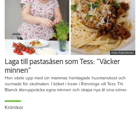
Foto: Frida Ekman
Laga till pastasåsen som Tess: ”Väcker
minnen”
Hon växte upp med sin mammas hemlagade husmanskost och
vurmade för skolmaten. I köket i trean i Rönninge vill Tess Thi
Blanck återuppväcka egna minnen och skapa nya åt sina söner.
Krönikor