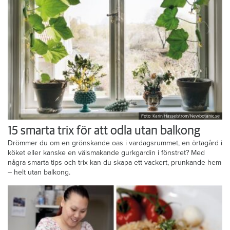
Foto: Karin Hasselström/Newbotanic.se
15 smarta trix för att odla utan balkong
Drömmer du om en grönskande oas i vardagsrummet, en örtagård i
köket eller kanske en välsmakande gurkgardin i fönstret? Med
några smarta tips och trix kan du skapa ett vackert, prunkande hem
– helt utan balkong.