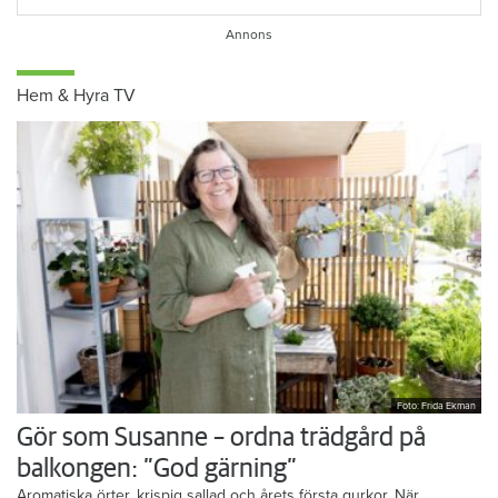
Hem & Hyra TV
Foto: Frida Ekman
Gör som Susanne – ordna trädgård på
balkongen: ”God gärning”
Aromatiska örter, krispig sallad och årets första gurkor. När