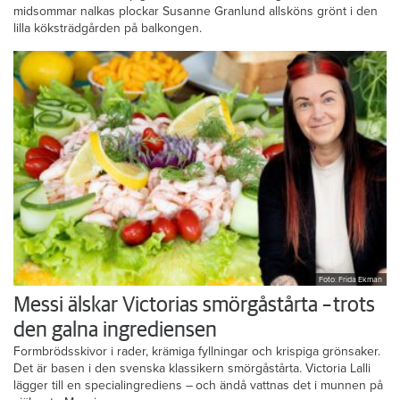
midsommar nalkas plockar Susanne Granlund allsköns grönt i den
lilla köksträdgården på balkongen.
Foto: Frida Ekman
Messi älskar Victorias smörgåstårta – trots
den galna ingrediensen
Formbrödsskivor i rader, krämiga fyllningar och krispiga grönsaker.
Det är basen i den svenska klassikern smörgåstårta. Victoria Lalli
lägger till en specialingrediens – och ändå vattnas det i munnen på