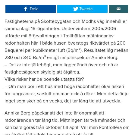
Dela
Tweeta
​Fastigheterna på Skoftebygatan och Modhs väg innehåller
sammanlagt 16 lägenheter. Under vintern 2005/2006
utförde miljöförvaltningen i Trollhättan mätningar av
radonhalten här. I båda husen överstegs riktvärdet på 200
Bequerel per kubikmeter luft (Bq/m³). Resultatet låg mellan
280 och 340 Bq/m³ enligt miljöinspektör Annika Borg.
– Det är inte jättehögt, men ligger ändå över och då är
fastighetsägaren skyldig att åtgärda.
Vilka risker har de boende utsatts för?
– Om man bor i ett hus med höga radonhalter ökar risken
för lungcancer, särskilt om man också röker. Men detta är ju
inget som sker på en vecka, det tar lång tid att utveckla.
Annika Borg påpekar att det inte är onormalt att
radonärenden tar lång tid. Mätningen tar två månader och
kan bara göras från oktober till april. Vill man kontrollera om
en åtgärd fått effekt hinner det gå ett år till.