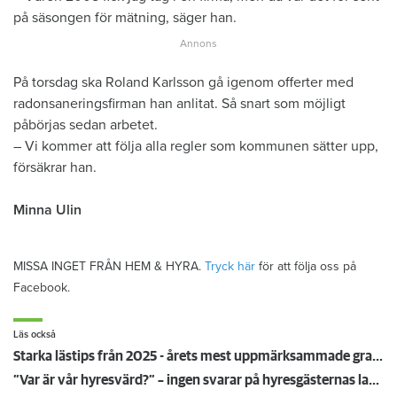
på säsongen för mätning, säger han.
På torsdag ska Roland Karlsson gå igenom offerter med
radonsaneringsfirman han anlitat. Så snart som möjligt
påbörjas sedan arbetet.
– Vi kommer att följa alla regler som kommunen sätter upp,
försäkrar han.
Minna Ulin
MISSA INGET FRÅN HEM & HYRA.
Tryck här
för att följa oss på
Facebook.
Läs också
Starka lästips från 2025 - årets mest uppmärksammade granskningar
”Var är vår hyresvärd?” – ingen svarar på hyresgästernas larm om kalla lägenheter