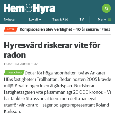
Meny
Nyheter
Lokalt
Tips & Råd
TV
Kompisdealen blev verklighet – 40 år senare: "Flera f
JUST NU
Hyresvärd riskerar vite för
radon
19 JANUARI 2009
KL 11:32
​Det är för höga radonhalter i två av Ankaret
TROLLHÄTTAN
HB:s fastigheter i Trollhättan. Redan hösten 2005 krävde
miljöförvaltningen in en åtgärdsplan. Nu riskerar
fastighetsägaren vite på sammanlagt 20 000 kronor. – Vi
har tänkt sköta oss hela tiden, men detta har legat
utanför vår kontroll, säger bolagets representant Roland
Karlsson.