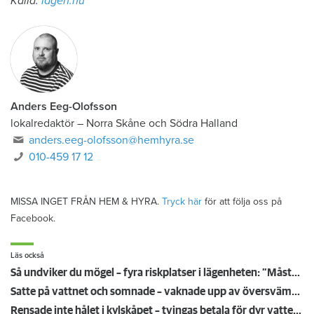
Källa:
lagen.nu
Anders Eeg-Olofsson
lokalredaktör
–
Norra Skåne och Södra Halland
anders.eeg-olofsson@hemhyra.se
010-459 17 12
MISSA INGET FRÅN HEM & HYRA.
Tryck här
för att följa oss på
Facebook.
Läs också
Så undviker du mögel – fyra riskplatser i lägenheten: ”Måste städa bort”
Satte på vattnet och somnade – vaknade upp av översvämning hos grannen
Rensade inte hålet i kylskåpet – tvingas betala för dyr vattenskada