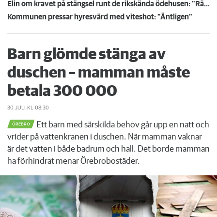
Elin om kravet på stängsel runt de rikskända ödehusen: "Rädd för att barnen ska skada sig"
Kommunen pressar hyresvärd med viteshot: "Äntligen"
Barn glömde stänga av
duschen – mamman måste
betala 300 000
30 JULI
KL 08:30
Ett barn med särskilda behov går upp en natt och
ÖREBRO
vrider på vattenkranen i duschen. När mamman vaknar
är det vatten i både badrum och hall. Det borde mamman
ha förhindrat menar Örebrobostäder.