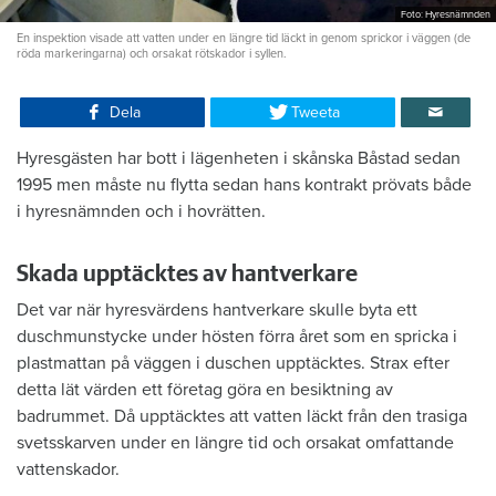
Foto: Hyresnämnden
En inspektion visade att vatten under en längre tid läckt in genom sprickor i väggen (de
röda markeringarna) och orsakat rötskador i syllen.
Dela
Tweeta
Hyresgästen har bott i lägenheten i skånska Båstad sedan
1995 men måste nu flytta sedan hans kontrakt prövats både
i hyresnämnden och i hovrätten.
Skada upptäcktes av hantverkare
Det var när hyresvärdens hantverkare skulle byta ett
duschmunstycke under hösten förra året som en spricka i
plastmattan på väggen i duschen upptäcktes. Strax efter
detta lät värden ett företag göra en besiktning av
badrummet. Då upptäcktes att vatten läckt från den trasiga
svetsskarven under en längre tid och orsakat omfattande
vattenskador.