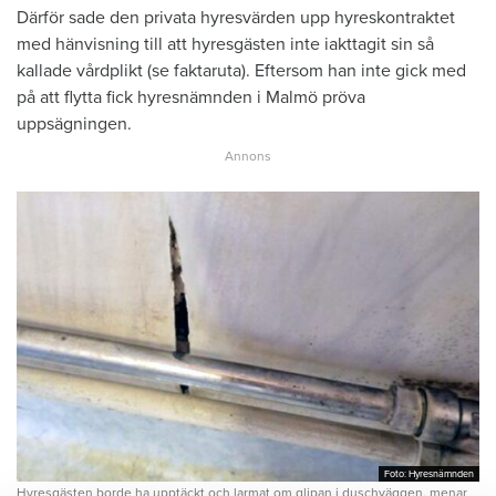
Därför sade den privata hyresvärden upp hyreskontraktet
med hänvisning till att hyresgästen inte iakttagit sin så
kallade vårdplikt (se faktaruta). Eftersom han inte gick med
på att flytta fick hyresnämnden i Malmö pröva
uppsägningen.
Foto: Hyresnämnden
Foto: Hyresnämnden
Hyresgästen borde ha upptäckt och larmat om glipan i duschväggen, menar