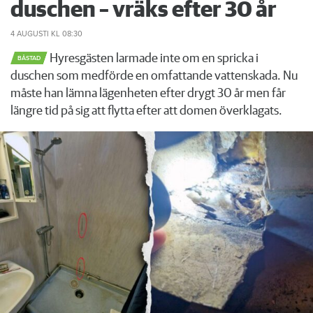
duschen – vräks efter 30 år
4 AUGUSTI
KL 08:30
Hyresgästen larmade inte om en spricka i
BÅSTAD
duschen som medförde en omfattande vattenskada. Nu
måste han lämna lägenheten efter drygt 30 år men får
längre tid på sig att flytta efter att domen överklagats.