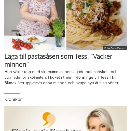
Foto: Frida Ekman
Laga till pastasåsen som Tess: ”Väcker
minnen”
Hon växte upp med sin mammas hemlagade husmanskost och
vurmade för skolmaten. I köket i trean i Rönninge vill Tess Thi
Blanck återuppväcka egna minnen och skapa nya åt sina söner.
Krönikor