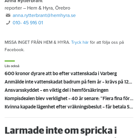
Anna Rytterbrant
reporter
–
Hem & Hyra, Örebro
anna.rytterbrant@hemhyra.se
010- 45 916 01
MISSA INGET FRÅN HEM & HYRA.
Tryck här
för att följa oss på
Facebook.
Läs också
600 kronor dyrare att bo efter vattenskada i Varberg
Anmälde inte vattenskadat badrum på fem år – krävs på 125 000 kronor
Ansvarsskyddet – en viktig del i hemförsäkringen
Kompisdealen blev verklighet – 40 år senare: "Flera fina fördelar med att dela bostad"
Kvinna kapade lägenhet efter vräkningsbeslut – får betala 50 000
Larmade inte om spricka i