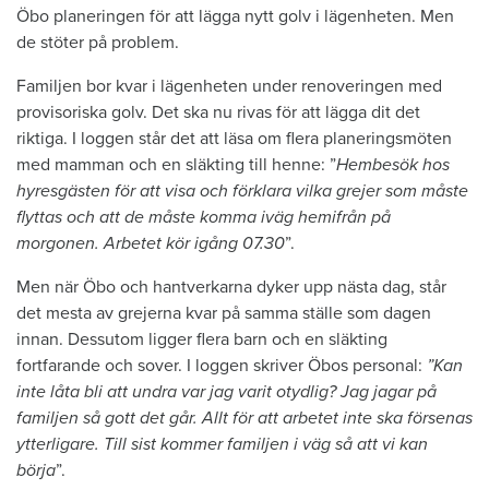
Öbo planeringen för att lägga nytt golv i lägenheten. Men
de stöter på problem.
Familjen bor kvar i lägenheten under renoveringen med
provisoriska golv. Det ska nu rivas för att lägga dit det
riktiga. I loggen står det att läsa om flera planeringsmöten
med mamman och en släkting till henne: ”
Hembesök hos
hyresgästen för att visa och förklara vilka grejer som måste
flyttas och att de måste komma iväg hemifrån på
morgonen. Arbetet kör igång 07.30
”.
Men när Öbo och hantverkarna dyker upp nästa dag, står
det mesta av grejerna kvar på samma ställe som dagen
innan. Dessutom ligger flera barn och en släkting
fortfarande och sover. I loggen skriver Öbos personal:
”Kan
inte låta bli att undra var jag varit otydlig? Jag jagar på
familjen så gott det går. Allt för att arbetet inte ska försenas
ytterligare. Till sist kommer familjen i väg så att vi kan
börja
”.