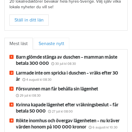
20 lokalredaktörer bevakar hela hyres-Sverige. Välj själv vilka
lokala nyheter du vill se!
Ställ in ditt län
Mest läst
Senaste nytt
Barn glömde stänga av duschen – mamman måste
betala 300 000
30 juli
kl 08:30
Larmade inte om spricka i duschen – vräks efter 30
år
4 augusti
kl 08:30
Försvunnen man får behålla sin lägenhet
29 juli
kl 08:30
Kvinna kapade lägenhet efter vräkningsbeslut – får
betala 50 000
27 juli
kl 08:00
Rökte inomhus och övergav lägenheten – nu kräver
värden honom på 100 000 kronor
6 augusti
kl 10:30