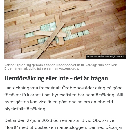
Foto: Arkivbild: Anna Rytterbrant
Foto: Arkivbild: Anna Rytterbrant
Vattnet spred sig genom sanden under golvet in till vardagsrum och kök.
Biden är en arkivbild från en annan vattenskada.
Hemförsäkring eller inte – det är frågan
I anteckningarna framgår att Örebrobostäder gång på gång
försöker få klarhet i om hyresgästen har hemförsäkring. Allt
hyresgästen kan visa är en påminnelse om en obetald
olycksfallsförsäkring.
Det är den 27 juni 2023 och en anställd vid Öbo skriver
”Torrt!” med utropstecken i arbetsloggen. Därmed påbörjar