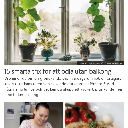
Foto: Karin Hasselström/Newbotanic.se
15 smarta trix för att odla utan balkong
Drömmer du om en grönskande oas i vardagsrummet, en örtagård i
köket eller kanske en välsmakande gurkgardin i fönstret? Med
några smarta tips och trix kan du skapa ett vackert, prunkande hem
– helt utan balkong.