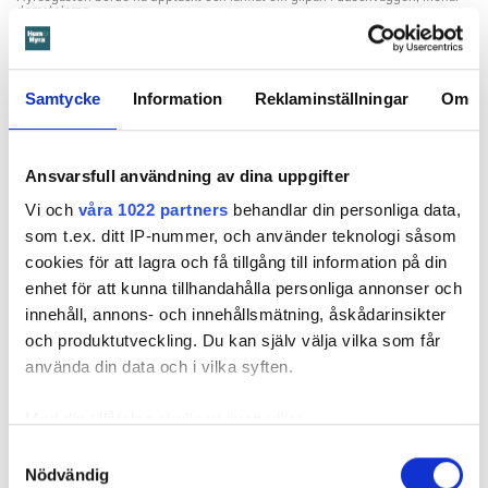
domstolarna.
Hyresgästen själv menar att hyresvärden under hela den tid
han bott där varken gjort några inspektioner eller något
underhåll av badrummet, och att det är anledningen till att
Samtycke
Information
Reklaminställningar
Om
sprickan har kunnat uppstå. Sprickan var heller inte så lätt
att upptäcka, menar han.
Ansvarsfull användning av dina uppgifter
Vi och
våra 1022 partners
behandlar din personliga data,
Tyckte inte renovering var nödvändig
som t.ex. ditt IP-nummer, och använder teknologi såsom
Värden har en annan uppfattning, och påpekar att företaget
cookies för att lagra och få tillgång till information på din
redan 2024 vände sig till hyresgästen med ett erbjudande
enhet för att kunna tillhandahålla personliga annonser och
om att renovera hela lägenheten. Men då svarade
innehåll, annons- och innehållsmätning, åskådarinsikter
hyresgästen att både kök och badrum var i funktionellt
och produktutveckling. Du kan själv välja vilka som får
skick, och att det inte fanns behov av någon renovering.
använda din data och i vilka syften.
Hade hyresgästen redan då varnat om sprickan hade
skadorna inte blivit lika omfattande och dyra att åtgärda,
Med din tillåtelse skulle vi även vilja:
menar värden.
Samla in information om din geografiska plats
Samtyckesval
Hyresnämnden
gick på värdens linje och beslutade att
Nödvändig
som kan ha en noggrannhet på upp till flera meter