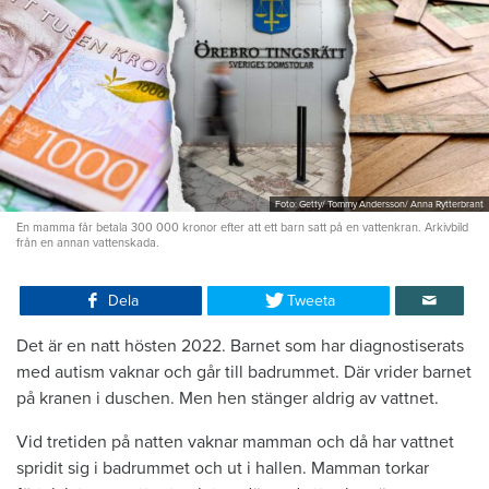
Foto: Getty/ Tommy Andersson/ Anna Rytterbrant
En mamma får betala 300 000 kronor efter att ett barn satt på en vattenkran. Arkivbild
från en annan vattenskada.
Dela
Tweeta
Det är en natt hösten 2022. Barnet som har diagnostiserats
med autism vaknar och går till badrummet. Där vrider barnet
på kranen i duschen. Men hen stänger aldrig av vattnet.
Vid tretiden på natten vaknar mamman och då har vattnet
spridit sig i badrummet och ut i hallen. Mamman torkar