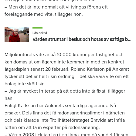
– Men det är inte normalt att vi tvingas förena ett
föreläggande med vite, tillägger hon.
Läs också
Värden struntar i beslut och hotas av saftiga böter – men Inga-Lill slipper i alla fall mössen: ”Hälsa och tacka”
Miljökontorets vite är på 10 000 kronor per fastighet och
kan dömas ut om ägaren inte kommer in med en konkret
åtgärdsplan senast 28 februari. Roland Karlsson på Ankaret
tycker att det är helt i sin ordning – det ska vara vite om ett
bolag inte skött sig.
– Jag är mycket irriterad på att detta inte är fixat, tillägger
han.
Enligt Karlsson har Ankarets senfärdiga agerande två
orsaker. Dels finns det få radonsaneringsfirmor i närheten
och dels klarade inte Trollhätteföretaget Bravida att infria
löften om att ta in experter på radonsanering.
– Våren 2008 fick jag tag i en firma, men då var det för sent