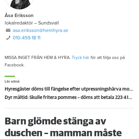
Åsa Eriksson
lokalredaktör
–
Sundsvall
asa.eriksson@hemhyra.se
010-459 18 11
MISSA INGET FRÅN HEM & HYRA.
Tryck här
för att följa oss på
Facebook.
Läs också
Hyresgäster döms till fängelse efter utpressningshärva mot värden
Dyr måltid: Skulle fritera pommes – döms att betala 223 419 kronor för köksbrand
Barn glömde stänga av
duschen – mamman måste