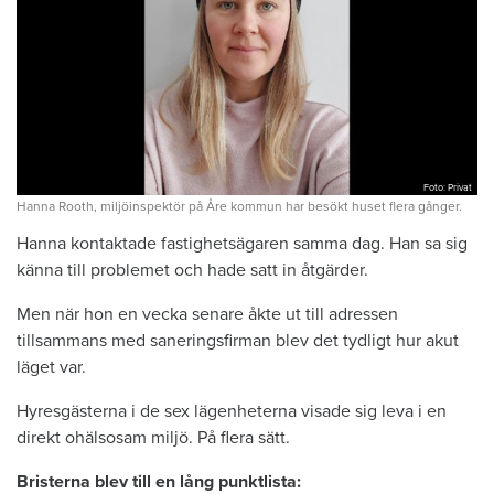
Foto: Privat
Hanna Rooth, miljöinspektör på Åre kommun har besökt huset flera gånger.
Hanna kontaktade fastighetsägaren samma dag. Han sa sig
känna till problemet och hade satt in åtgärder.
Men när hon en vecka senare åkte ut till adressen
tillsammans med saneringsfirman blev det tydligt hur akut
läget var.
Hyresgästerna i de sex lägenheterna visade sig leva i en
direkt ohälsosam miljö. På flera sätt.
Bristerna blev till en lång punktlista: