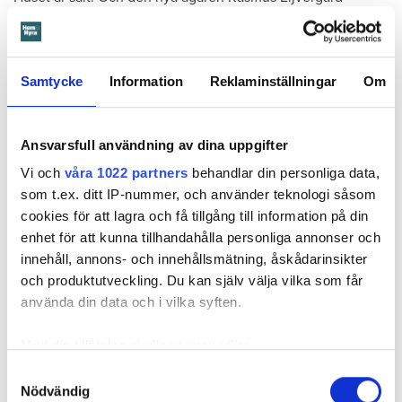
lovordas av hyresgästen Herje.
Samtycke
Information
Reklaminställningar
Om
Ansvarsfull användning av dina uppgifter
Vi och
våra 1022 partners
behandlar din personliga data,
som t.ex. ditt IP-nummer, och använder teknologi såsom
cookies för att lagra och få tillgång till information på din
enhet för att kunna tillhandahålla personliga annonser och
innehåll, annons- och innehållsmätning, åskådarinsikter
Foto: Privat
Herje Jonsson trivs i huset.
och produktutveckling. Du kan själv välja vilka som får
använda din data och i vilka syften.
– Jag känner till honom och han sköter sina andra
fastigheter jävligt bra. Jag tror han kommer få bukt med
Med din tillåtelse skulle vi även vilja:
problemen, säger Herje Jonsson som bott i huset i 15 år.
Samla in information om din geografiska plats
Samtyckesval
Ni har haft problem med kackerlackor under lång tid. Hur
Nödvändig
som kan ha en noggrannhet på upp till flera meter