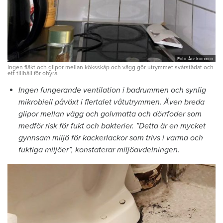
Foto: Åre kommun
Ingen fläkt och glipor mellan köksskåp och vägg gör utrymmet svårstädat och
ett tillhåll för ohyra.
Ingen fungerande ventilation i badrummen och synlig
mikrobiell påväxt i flertalet våtutrymmen. Även breda
glipor mellan vägg och golvmatta och dörrfoder som
medför risk för fukt och bakterier. ”Detta är en mycket
gynnsam miljö för kackerlackor som trivs i varma och
fuktiga miljöer”, konstaterar miljöavdelningen.