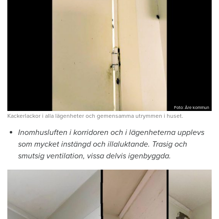
Foto: Åre kommun
Kackerlackor i alla lägenheter och gemensamma utrymmen i huset.
Inomhusluften i korridoren och i lägenheterna upplevs
som mycket instängd och illaluktande. Trasig och
smutsig ventilation, vissa delvis igenbyggda.