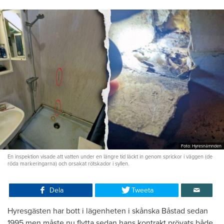
Foto: Hyresnämnden
En inspektion visade att vatten under en längre tid läckt in genom sprickor i väggen (de
röda markeringarna) och orsakat rötskador i syllen.
Dela
Tweeta
Hyresgästen har bott i lägenheten i skånska Båstad sedan
1995 men måste nu flytta sedan hans kontrakt prövats både