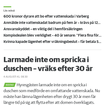
Läs också
600 kronor dyrare att bo efter vattenskada i Varberg
Anmälde inte vattenskadat badrum på fem år – krävs på 125 000 kronor
Ansvarsskyddet – en viktig del i hemförsäkringen
Kompisdealen blev verklighet – 40 år senare: "Flera fina fördelar med att dela bostad"
Kvinna kapade lägenhet efter vräkningsbeslut – får betala 50 000
Larmade inte om spricka i
duschen – vräks efter 30 år
4 AUGUSTI
KL 08:30
Hyresgästen larmade inte om en spricka i
BÅSTAD
duschen som medförde en omfattande vattenskada. Nu
måste han lämna lägenheten efter drygt 30 år men får
längre tid på sig att flytta efter att domen överklagats.