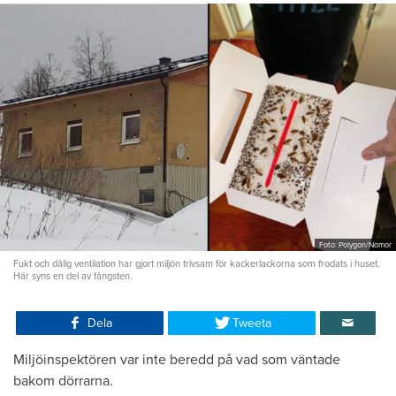
Foto: Polygon/Nomor
Fukt och dålig ventilation har gjort miljön trivsam för kackerlackorna som frodats i huset.
Här syns en del av fångsten.
Dela
Tweeta
Miljöinspektören var inte beredd på vad som väntade
bakom dörrarna.