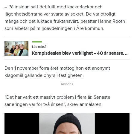
– På insidan satt det fullt med kackerlackor och
lägenhetsdörrarna var svarta av sekret. De var otroligt
många och det luktade fruktansvärt, berättar Hanna Rooth
som arbetar på miljöavdelningen i Åre kommun.
Läs också
Kompisdealen blev verklighet – 40 år senare: "Flera fina fördelar med att dela bostad"
Den 1 november förra året mottog hon ett anonymt
klagomål gällande ohyra i fastigheten.
”Det har varit ett massivt problem i flera år. Senaste
saneringen var för två år sen”, skrev anmälaren.