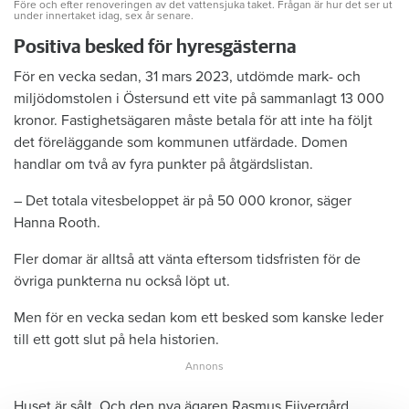
Före och efter renoveringen av det vattensjuka taket. Frågan är hur det ser ut
under innertaket idag, sex år senare.
Positiva besked för hyresgästerna
För en vecka sedan, 31 mars 2023, utdömde mark- och
miljödomstolen i Östersund ett vite på sammanlagt 13 000
kronor. Fastighetsägaren måste betala för att inte ha följt
det föreläggande som kommunen utfärdade. Domen
handlar om två av fyra punkter på åtgärdslistan.
– Det totala vitesbeloppet är på 50 000 kronor, säger
Hanna Rooth.
Fler domar är alltså att vänta eftersom tidsfristen för de
övriga punkterna nu också löpt ut.
Men för en vecka sedan kom ett besked som kanske leder
till ett gott slut på hela historien.
Huset är sålt. Och den nya ägaren Rasmus Eijvergård