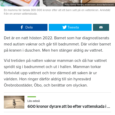
Foto: Getty/ Tommy Andersson/ Anna Rytterbrant
En mamma får betala 300 000 kronor efter att ett barn satt på en vattenkran. Arkivbild
från en annan vattenskada.
Dela
Tweeta
Det är en natt hösten 2022. Barnet som har diagnostiserats
med autism vaknar och går till badrummet. Där vrider barnet
på kranen i duschen. Men hen stänger aldrig av vattnet.
Vid tretiden på natten vaknar mamman och då har vattnet
spridit sig i badrummet och ut i hallen. Mamman torkar
förtvivlat upp vattnet och tror därmed att saken är ur
världen. Hon ringer därför aldrig till sin hyresvärd
Örebrobostäder, Öbo, och berättar om olyckan.
Läs också
600 kronor dyrare att bo efter vattenskada i Varberg