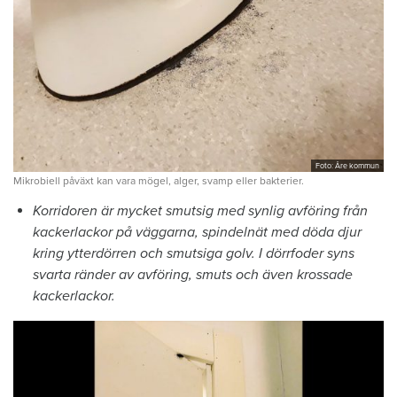
Foto: Åre kommun
Mikrobiell påväxt kan vara mögel, alger, svamp eller bakterier.
Korridoren är mycket smutsig med synlig avföring från
kackerlackor på väggarna, spindelnät med döda djur
kring ytterdörren och smutsiga golv. I dörrfoder syns
svarta ränder av avföring, smuts och även krossade
kackerlackor.