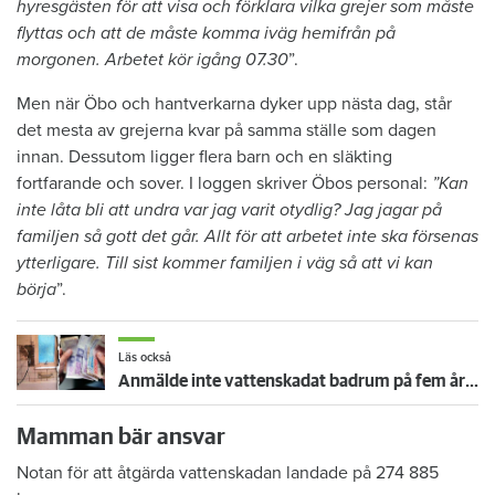
hyresgästen för att visa och förklara vilka grejer som måste
flyttas och att de måste komma iväg hemifrån på
morgonen. Arbetet kör igång 07.30
”.
Men när Öbo och hantverkarna dyker upp nästa dag, står
det mesta av grejerna kvar på samma ställe som dagen
innan. Dessutom ligger flera barn och en släkting
fortfarande och sover. I loggen skriver Öbos personal:
”Kan
inte låta bli att undra var jag varit otydlig? Jag jagar på
familjen så gott det går. Allt för att arbetet inte ska försenas
ytterligare. Till sist kommer familjen i väg så att vi kan
börja
”.
Läs också
Anmälde inte vattenskadat badrum på fem år – krävs på 125 000 kronor
Mamman bär ansvar
Notan för att åtgärda vattenskadan landade på 274 885