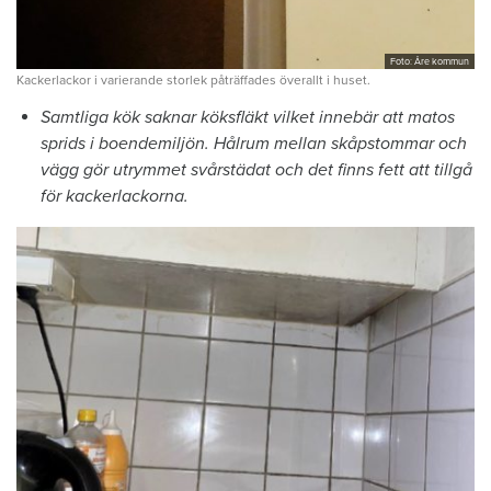
Foto: Åre kommun
Kackerlackor i varierande storlek påträffades överallt i huset.
Samtliga kök saknar köksfläkt vilket innebär att matos
sprids i boendemiljön. Hålrum mellan skåpstommar och
vägg gör utrymmet svårstädat och det finns fett att tillgå
för kackerlackorna.