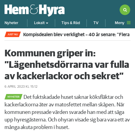
Meny
Nyheter
Lokalt
Tips & Råd
TV
Kompisdealen blev verklighet – 40 år senare: "Flera f
JUST NU
Kommunen griper in:
”Lägenhetsdörrarna var fulla
av kackerlackor och sekret”
6 APRIL 2023
KL 15:12
Det fuktskadade huset saknar köksfläktar och
NYHETER
kackerlackorna äter av matosfettet mellan skåpen. När
kommunen pressade värden svarade han med att säga
upp hyresgästerna. Och ohyran visade sig bara vara ett av
många akuta problem i huset.