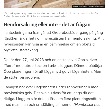
Foto: Arkivbild: Anna Rytterbrant
Foto: Arkivbild: Anna Rytterbrant
Vattnet spred sig genom sanden under golvet in till vardagsrum och kök.
Biden är en arkivbild från en annan vattenskada.
Hemförsäkring eller inte – det är frågan
I anteckningarna framgår att Örebrobostäder gång på gång
försöker få klarhet i om hyresgästen har hemförsäkring. Allt
hyresgästen kan visa är en påminnelse om en obetald
olycksfallsförsäkring.
Det är den 27 juni 2023 och en anställd vid Öbo skriver
”Torrt!” med utropstecken i arbetsloggen. Därmed påbörjar
Öbo planeringen för att lägga nytt golv i lägenheten. Men
de stöter på problem.
Familjen bor kvar i lägenheten under renoveringen med
provisoriska golv. Det ska nu rivas för att lägga dit det
riktiga. I loggen står det att läsa om flera planeringsmöten
med mamman och en släkting till henne: ”
Hembesök hos