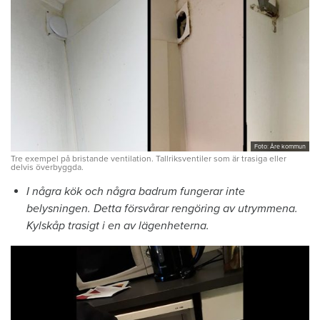
Foto: Åre kommun
Tre exempel på bristande ventilation. Tallriksventiler som är trasiga eller
delvis överbyggda.
I några kök och några badrum fungerar inte
belysningen. Detta försvårar rengöring av utrymmena.
Kylskåp trasigt i en av lägenheterna.