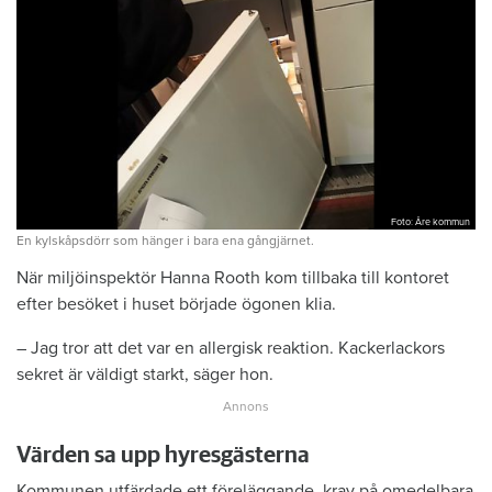
Foto: Åre kommun
En kylskåpsdörr som hänger i bara ena gångjärnet.
När miljöinspektör Hanna Rooth kom tillbaka till kontoret
efter besöket i huset började ögonen klia.
– Jag tror att det var en allergisk reaktion. Kackerlackors
sekret är väldigt starkt, säger hon.
Värden sa upp hyresgästerna
Kommunen utfärdade ett föreläggande, krav på omedelbara