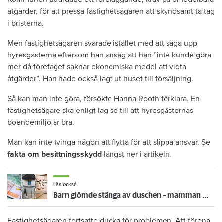
åtgärder, för att pressa fastighetsägaren att skyndsamt ta tag
i bristerna.
Men fastighetsägaren svarade istället med att säga upp
hyresgästerna eftersom han ansåg att han ”inte kunde göra
mer då företaget saknar ekonomiska medel att vidta
åtgärder”. Han hade också lagt ut huset till försäljning.
Så kan man inte göra, försökte Hanna Rooth förklara. En
fastighetsägare ska enligt lag se till att hyresgästernas
boendemiljö är bra.
Man kan inte tvinga någon att flytta för att slippa ansvar. Se
fakta om besittningsskydd
längst ner i artikeln.
Läs också
Barn glömde stänga av duschen – mamman måste betala 300 000
Fastighetsägaren fortsatte ducka för problemen. Att förena