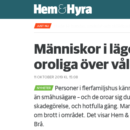
Kompisdealen blev verklighet – 40 år s
JUST NU
Människor i lä
oroliga över vå
11 OKTOBER 2019
KL 15:08
Personer i flerfamiljshus kän
NYHETER
än småhusägare – och de oroar sig d
skadegörelse, och hotfulla gäng. Man
om brott i området. Det visar Hem & 
Brå.