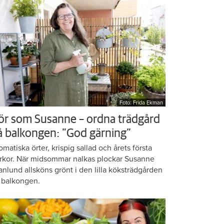
Foto: Frida Ekman
ör som Susanne – ordna trädgård
å balkongen: ”God gärning”
omatiska örter, krispig sallad och årets första
rkor. När midsommar nalkas plockar Susanne
anlund allsköns grönt i den lilla köksträdgården
 balkongen.