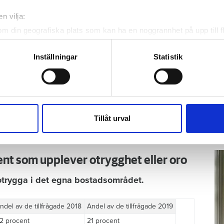
, kanske ta en fika och att ha en aktiv
n vilja:
om din geografiska plats som kan ha en noggrannhet på upp till f
genom att aktivt skanna den för specifika kännetecken (fingeravt
rdalens högskola, har själv bott i både lägenhet
rsonliga uppgifter behandlas och ställ in dina preferenser i
deta
Inställningar
Statistik
n.
ke när som helst från cookie-förklaringen.
K
te
de i lägenhet löper större risk att hamna i
e för att anpassa innehållet och annonserna till användarna, tillh
msas med och det gör att man blir mer utsatt. I till
Ho
vår trafik. Vi vidarebefordrar även sådana identifierare och anna
t även en ekonomisk skillnad mot många
ve
nnons- och analysföretag som vi samarbetar med. Dessa kan i sin
Tillåt urval
hä
yresgäster över en kam.
har tillhandahållit eller som de har samlat in när du har använt 
lit
cent som upplever otrygghet eller oro
otrygga i det egna bostadsområdet.
ndel av de tillfrågade 2018
Andel av de tillfrågade 2019
2 procent
21 procent