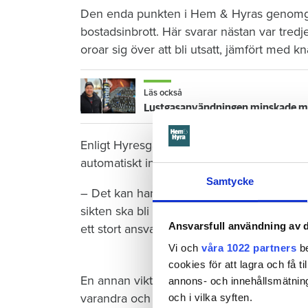
Den enda punkten i Hem & Hyras genomgå
bostadsinbrott. Här svarar nästan var tredj
oroar sig över att bli utsatt, jämfört med 
Läs också
Lustgasanvändningen minskade med
Enligt Hyresgästföreningens förbundsordf
automatiskt innebära att man är mer utsatt 
Samtycke
– Det kan handla om allt från att belysninge
sikten ska bli bättre. Eller att man inte k
Ansvarsfull användning av d
ett stort ansvar att verka för boinflytande
Vi och
våra 1022 partners
be
cookies för att lagra och få t
En annan viktig del är gemenskap boende 
annons- och innehållsmätning
varandra och har ett socialt utbyte ökar tr
och i vilka syften.