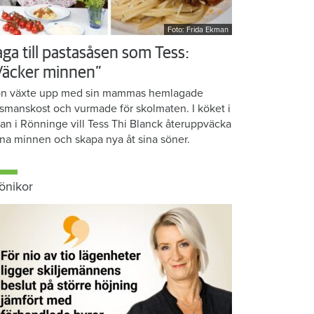
Foto: Frida Ekman
aga till pastasåsen som Tess:
Väcker minnen”
n växte upp med sin mammas hemlagade
smanskost och vurmade för skolmaten. I köket i
ean i Rönninge vill Tess Thi Blanck återuppväcka
na minnen och skapa nya åt sina söner.
önikor