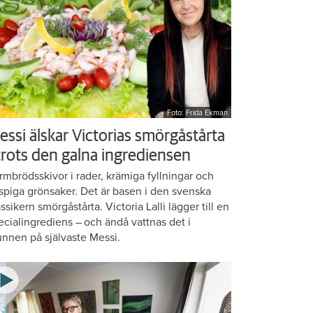
Foto: Frida Ekman
essi älskar Victorias smörgåstårta
 trots den galna ingrediensen
rmbrödsskivor i rader, krämiga fyllningar och
ispiga grönsaker. Det är basen i den svenska
assikern smörgåstårta. Victoria Lalli lägger till en
ecialingrediens – och ändå vattnas det i
nnen på självaste Messi.