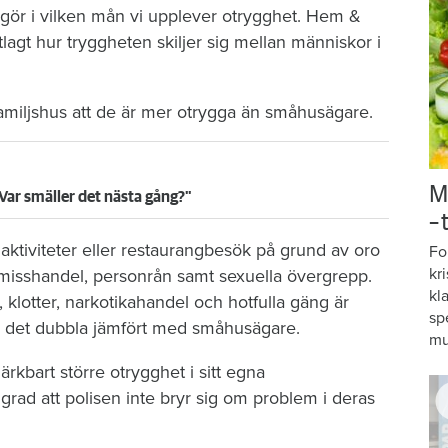
gör i vilken mån vi upplever otrygghet. Hem &
tlagt hur tryggheten skiljer sig mellan människor i
rfamiljshus att de är mer otrygga än småhusägare.
M
Var smäller det nästa gång?"
–
 aktiviteter eller restaurangbesök på grund av oro
Fo
kr
r misshandel, personrån samt sexuella övergrepp.
kl
 klotter, narkotikahandel och hotfulla gäng är
sp
 det dubbla jämfört med småhusägare.
mu
rkbart större otrygghet i sitt egna
rad att polisen inte bryr sig om problem i deras