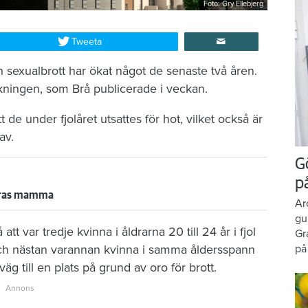
Foto: Gry Ellebjerg
Tweeta
ch sexualbrott har ökat något de senaste två åren.
kningen, som Brå publicerade i veckan.
de under fjolåret utsattes för hot, vilket också är
av.
G
p
deras mamma
Ar
gu
t var tredje kvinna i åldrarna 20 till 24 år i fjol
Gr
på
och nästan varannan kvinna i samma åldersspann
väg till en plats på grund av oro för brott.