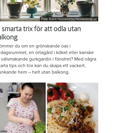
Foto: Karin Hasselström/Newbotanic.se
 smarta trix för att odla utan
alkong
ömmer du om en grönskande oas i
rdagsrummet, en örtagård i köket eller kanske
 välsmakande gurkgardin i fönstret? Med några
arta tips och trix kan du skapa ett vackert,
unkande hem – helt utan balkong.