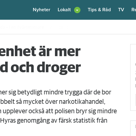
Nyheter
Lokalt
Tips & Råd
TV
R
enare: "Flera fina fördelar med att dela bostad"
6 augusti
kl 12:00
genhet är mer
ld och droger
ner sig betydligt mindre trygga där de bor
ubbelt så mycket över narkotikahandel,
 upplever också att polisen bryr sig mindre
Hyras genomgång av färsk statistik från