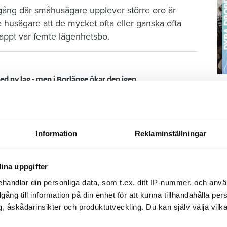
ng där småhusägare upplever större oro är
e husägare att de mycket ofta eller ganska ofta
knappt var femte lägenhetsbo.
 ny lag - men i Borlänge ökar den igen
S
ä
örande Marie Linder behöver otrygghet inte
Kn
för brott.
mi
Information
Reklaminställningar
n är dålig till att buskar behöver klippas för att
an påverka bostadsområdet. Här har fastighetsägarna
Ti
ina uppgifter
 och verkligen lyssna på hyresgästerna.
handlar din personliga data, som t.ex. ditt IP-nummer, och anv
illgång till information på din enhet för att kunna tillhandahålla pe
emellan. I ett område där grannarna känner
, åskådarinsikter och produktutveckling. Du kan själv välja vilk
yggheten, berättar Marie Linder.