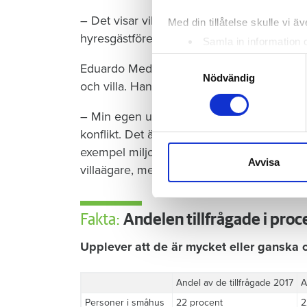
– Det visar vikten av hälsa på sina grannar
Med din tillåtelse skulle vi äve
hyresgästföreningen i området.
Samla in information 
Identifiera din enhet 
Samtyckesval
Eduardo Medina, lektor i sociologi på Mäla
Ta reda på mer om hur dina pe
Nödvändig
och villa. Han känner igen sig i enkätsvare
eller dra tillbaka ditt samtyc
– Min egen upplevelse är att man som boen
Vi använder enhetsidentifierar
konflikt. Det är fler andra människor att sa
sociala medier och analysera 
exempel miljonprogramsområden finns de
till de sociala medier och a
Avvisa
villaägare, men det går inte att dra alla h
med annan information som du 
Fakta:
Andelen tillfrågade i pro
Upplever att de är mycket eller ganska 
Andel av de tillfrågade 2017
A
Personer i småhus
22 procent
2