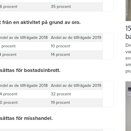
6 procent
35 procent
 från en aktivitet på grund av oro.
15
b
ndel av de tillfrågade 2018
Andel av de tillfrågade 2019
Dr
1 procent
10 procent
va
4 procent
14 procent
en
sm
tsättas för bostadsinbrott.
pr
ndel av de tillfrågade 2018
Andel av de tillfrågade 2019
4 procent
32 procent
0 procent
19 procent
tsättas för misshandel.