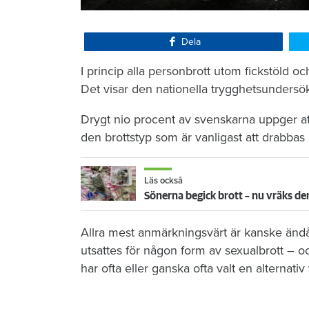
Dela
I princip alla personbrott utom fickstöld o
Det visar den nationella trygghetsundersö
Drygt nio procent av svenskarna uppger att 
den brottstyp som är vanligast att drabbas 
Läs också
Sönerna begick brott – nu vräks 
Allra mest anmärkningsvärt är kanske ändå at
utsattes för någon form av sexualbrott – 
har ofta eller ganska ofta valt en alternativ 