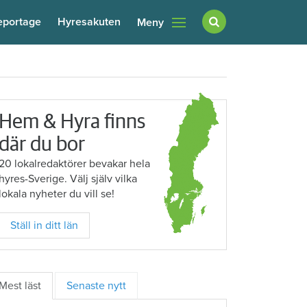
eportage
Hyresakuten
Meny
Hem & Hyra finns
där du bor
20 lokalredaktörer bevakar hela
hyres-Sverige. Välj själv vilka
lokala nyheter du vill se!
Ställ in ditt län
Mest läst
Senaste nytt