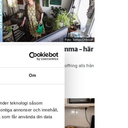
Foto: Tomas Ohlsson
å sparar du vatten hemma – här
r Kristins bästa tips
epen är enkla: ”Det är ingen uppoffring alls från
n sida”, säger Kristin Rydberg.
Om
ps & Råd
änder teknologi såsom
rsonliga annonser och innehåll,
a som får använda din data