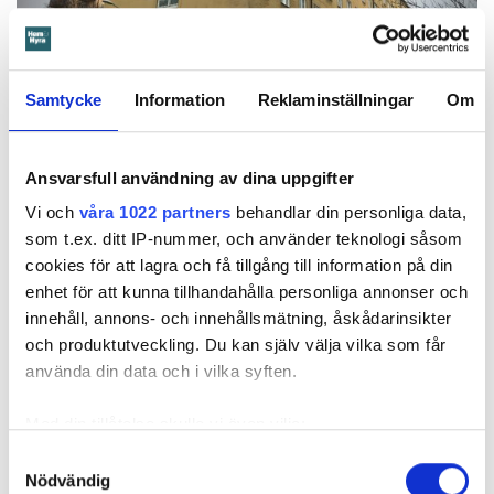
Samtycke
Information
Reklaminställningar
Om
Foto: Christoffer Röstlund Jonsson
S:t Göransgården har kallats för ”Kungsholmens Akropolis”.
Ansvarsfull användning av dina uppgifter
Kafébiträde fick kontrakt av kund
Vi och
våra 1022 partners
behandlar din personliga data,
Styrelsens medlemmar har själva glidit in på diffusa grunder.
som t.ex. ditt IP-nummer, och använder teknologi såsom
Eva Naumburg, som suttit på olika positioner i S:t
cookies för att lagra och få tillgång till information på din
Göransgårdens styrelse i åtta år, beskriver hur det gick till
enhet för att kunna tillhandahålla personliga annonser och
förr i tiden. Året var 2004, hon var 47 år, och drog in mer än
innehåll, annons- och innehållsmätning, åskådarinsikter
dubbelt så mycket för att räknas som en behövande:
och produktutveckling. Du kan själv välja vilka som får
använda din data och i vilka syften.
– Jag bytte etta med en ung tjej. Hon hade fått den via en
kund på kaféet där hon jobbade, då kunden var god vän
Med din tillåtelse skulle vi även vilja:
med ordförande och själv hade ett förstahandskontrakt här.
Samla in information om din geografiska plats
Samtyckesval
Bytet godkändes av styrelsen och jag hade inte en aning
Nödvändig
som kan ha en noggrannhet på upp till flera meter
om att jag fick bo här på felaktiga grunder. Jag har mått