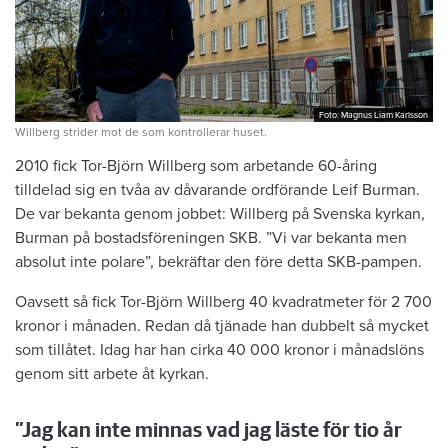
Foto: Magnus Liam Karlsson
Foto: Magnus Liam Karlsson
Willberg strider mot de som kontrollerar huset.
2010 fick Tor-Björn Willberg som arbetande 60-åring
tilldelad sig en tvåa av dåvarande ordförande Leif Burman.
De var bekanta genom jobbet: Willberg på Svenska kyrkan,
Burman på bostadsföreningen SKB. ”Vi var bekanta men
absolut inte polare”, bekräftar den före detta SKB-pampen.
Oavsett så fick Tor-Björn Willberg 40 kvadratmeter för 2 700
kronor i månaden. Redan då tjänade han dubbelt så mycket
som tillåtet. Idag har han cirka 40 000 kronor i månadslöns
genom sitt arbete åt kyrkan.
”Jag kan inte minnas vad jag läste för tio år