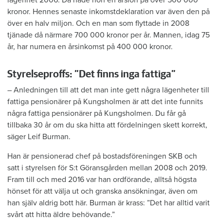
lägenhet 2006. Då hade hon en årslön på över 500 000
kronor. Hennes senaste inkomstdeklaration var även den på
över en halv miljon. Och en man som flyttade in 2008
tjänade då närmare 700 000 kronor per år. Mannen, idag 75
år, har numera en årsinkomst på 400 000 kronor.
Styrelseproffs: ”Det finns inga fattiga”
– Anledningen till att det man inte gett några lägenheter till
fattiga pensionärer på Kungsholmen är att det inte funnits
några fattiga pensionärer på Kungsholmen. Du får gå
tillbaka 30 år om du ska hitta att fördelningen skett korrekt,
säger Leif Burman.
Han är pensionerad chef på bostadsföreningen SKB och
satt i styrelsen för S:t Göransgården mellan 2008 och 2019.
Fram till och med 2016 var han ordförande, alltså högsta
hönset för att välja ut och granska ansökningar, även om
han själv aldrig bott här. Burman är krass: ”Det har alltid varit
svårt att hitta äldre behövande.”