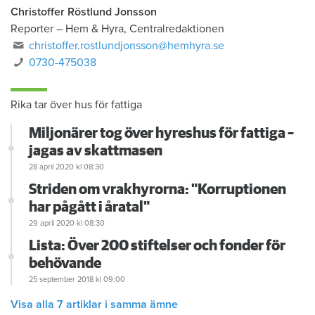
Christoffer Röstlund Jonsson
Reporter
–
Hem & Hyra, Centralredaktionen
christoffer.rostlundjonsson@hemhyra.se
0730-475038
Rika tar över hus för fattiga
Miljonärer tog över hyreshus för fattiga –
jagas av skattmasen
28 april 2020
kl 08:30
Striden om vrakhyrorna: "Korruptionen
har pågått i åratal"
29 april 2020
kl 08:30
Lista: Över 200 stiftelser och fonder för
behövande
25 september 2018
kl 09:00
Visa alla 7 artiklar i samma ämne