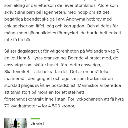
som aldrig är där eftersom de lever utomlands. Äldre som
skrivit sina barn på lägenheten, med hopp om att det
begärliga boendet ska gå i arv. Anonyma hotbrev med
anklagelser om fiffel, båg och korruption. Och alldeles för
många som tjänar alldeles för mycket, de borde helt enkelt
inte få bo här.
Så ser dagsläget ut för välgörenheten på Welanders väg 7,
enligt Hem & Hyras granskning. Boende vi pratat med, de
ansvariga som sköter huset, före detta ansvariga,
Skatteverket – alla bekräftar det. Det är en berättelse
marinerad i den girighet och egoism som frodas när en
storstad plågas svårt av bostadsbrist. Människor är beredda
att tänja stort på moralen för ett stekhett
förstahandskontrakt inne i stan. För lyckochansen att få hyra
70 kvadratmeter – för 4 500 kronor.
Läs också