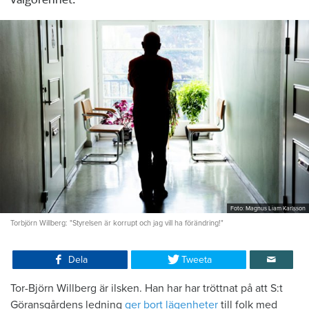
välgörenhet.
Foto: Magnus Liam Karlsson
Torbjörn Willberg: "Styrelsen är korrupt och jag vill ha förändring!"
Dela
Tweeta
Tor-Björn Willberg är ilsken. Han har har tröttnat på att S:t
Göransgårdens ledning
ger bort lägenheter
till folk med