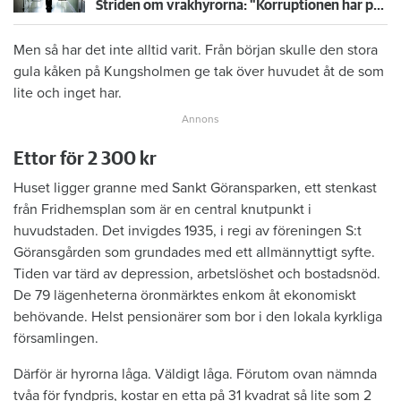
Striden om vrakhyrorna: "Korruptionen har pågått i åratal"
Men så har det inte alltid varit. Från början skulle den stora
gula kåken på Kungsholmen ge tak över huvudet åt de som
lite och inget har.
Ettor för 2 300 kr
Huset ligger granne med Sankt Göransparken, ett stenkast
från Fridhemsplan som är en central knutpunkt i
huvudstaden. Det invigdes 1935, i regi av föreningen S:t
Göransgården som grundades med ett allmännyttigt syfte.
Tiden var tärd av depression, arbetslöshet och bostadsnöd.
De 79 lägenheterna öronmärktes enkom åt ekonomiskt
behövande. Helst pensionärer som bor i den lokala kyrkliga
församlingen.
Därför är hyrorna låga. Väldigt låga. Förutom ovan nämnda
tvåa för fyndpris, kostar en etta på 31 kvadrat så lite som 2