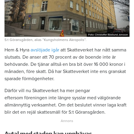
Foto: Christoffer Röstlund Jonsson
Foto: Christoffer Röstlund Jonsson
S:t Göransgården, alias ”Kungsholmens Akropolis”.
Hem & Hyra
avslöjade igår
att Skatteverket har nått samma
slutsats. De anser att 70 procent av de boende inte är
behövande. De tjänar alltså en bra bit över 16 000 kronor i
månaden, före skatt. Då har Skatteverket inte ens granskat
sparade förmögenheter.
Därför vill nu Skatteverket ha mer pengar
eftersom föreningen inte längre sysslar med välgörande
allmännyttig verksamhet. Om det beslutet vinner laga kraft
blir det en rejäl skattesmäll för S:t Göransgården.