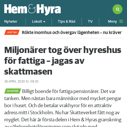
Meny
Nyheter
Lokalt
Tips & Råd
TV
Rökte inomhus och övergav lägenheten – nu kräver 
JUST NU
Miljonärer tog över hyreshus
för fattiga – jagas av
skattmasen
28 APRIL 2020
KL 08:30
Billigt boende för fattiga pensionärer. Det var
NYHETER
tanken. Men nästan bara människor med mycket pengar
bor i huset. Och de betalar vrakhyror för en attraktiv
adress mitt i Stockholm. Nu har Skatteverket fått nog av
myglet. Det här är första delen i Hem & Hyras granskning
av välgörenhetsföreningen som slutade med