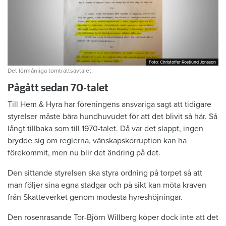
Foto: Christoffer Röstlund Jonsson
Foto: Christoffer Röstlund Jonsson
Det förmånliga tomträttsavtalet.
Pågått sedan 70-talet
Till Hem & Hyra har föreningens ansvariga sagt att tidigare
styrelser måste bära hundhuvudet för att det blivit så här. Så
långt tillbaka som till 1970-talet. Då var det slappt, ingen
brydde sig om reglerna, vänskapskorruption kan ha
förekommit, men nu blir det ändring på det.
Den sittande styrelsen ska styra ordning på torpet så att
man följer sina egna stadgar och på sikt kan möta kraven
från Skatteverket genom modesta hyreshöjningar.
Den rosenrasande Tor-Björn Willberg köper dock inte att det