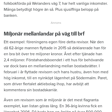
folkbokförda på Welanders väg 7, har helt vanliga inkomster.
Många betydligt högre än så. Plus sjusiffriga belopp på
banken.
Miljonär mellanlandar på väg till brf
Ett exempel: föreningens egen före detta revisor. När den
då 62-årige mannen flyttade in 2015 så deklarerade han för
en bra bit över tre miljoner kronor. Året efter tjänade han
2,4 miljoner. Förstahandsboendet i ett hus för behövande
var dock bara en mellanlandning mellan bostadsrätter. I
februari i år flyttade revisorn och hans hustru, även hon med
hög inkomst, till en nyinköpt lägenhet på Södermalm. Paret,
som driver flertalet aktiebolag ihop, har avböjt att
kommentera sin bostadskarriär.
Även om revisorn som är miljonär är det mest flagranta
exemplet, kan listan göras lång. En 36-årig kvinna fick en