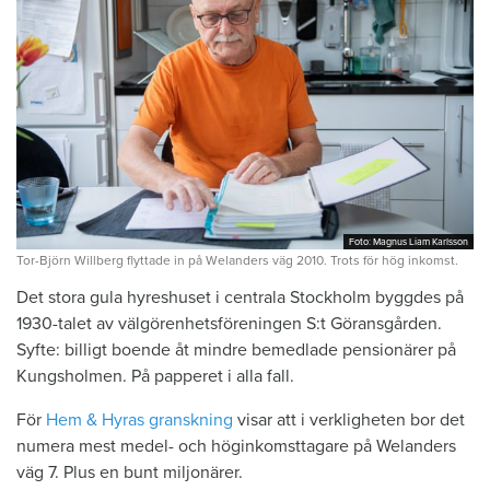
Foto: Magnus Liam Karlsson
Foto: Magnus Liam Karlsson
Tor-Björn Willberg flyttade in på Welanders väg 2010. Trots för hög inkomst.
Det stora gula hyreshuset i centrala Stockholm byggdes på
1930-talet av välgörenhetsföreningen S:t Göransgården.
Syfte: billigt boende åt mindre bemedlade pensionärer på
Kungsholmen. På papperet i alla fall.
För
Hem & Hyras granskning
visar att i verkligheten bor det
numera mest medel- och höginkomsttagare på Welanders
väg 7. Plus en bunt miljonärer.