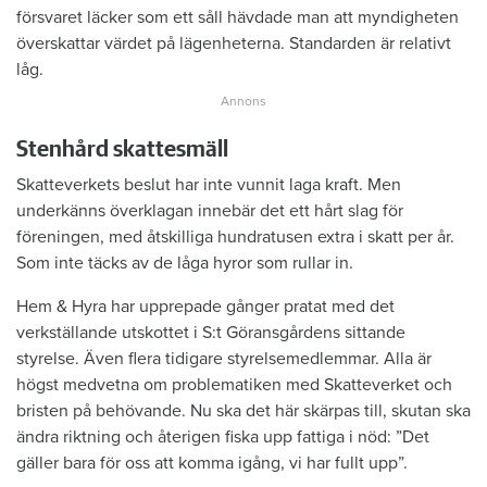
försvaret läcker som ett såll hävdade man att myndigheten
överskattar värdet på lägenheterna. Standarden är relativt
låg.
Stenhård skattesmäll
Skatteverkets beslut har inte vunnit laga kraft. Men
underkänns överklagan innebär det ett hårt slag för
föreningen, med åtskilliga hundratusen extra i skatt per år.
Som inte täcks av de låga hyror som rullar in.
Hem & Hyra har upprepade gånger pratat med det
verkställande utskottet i S:t Göransgårdens sittande
styrelse. Även flera tidigare styrelsemedlemmar. Alla är
högst medvetna om problematiken med Skatteverket och
bristen på behövande. Nu ska det här skärpas till, skutan ska
ändra riktning och återigen fiska upp fattiga i nöd: ”Det
gäller bara för oss att komma igång, vi har fullt upp”.