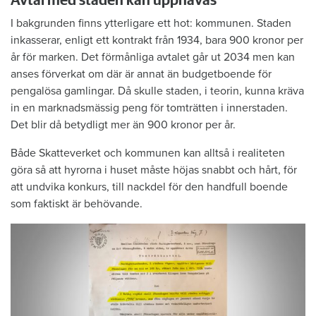
Avtal med staden kan upphävas
I bakgrunden finns ytterligare ett hot: kommunen. Staden
inkasserar, enligt ett kontrakt från 1934, bara 900 kronor per
år för marken. Det förmånliga avtalet går ut 2034 men kan
anses förverkat om där är annat än budgetboende för
pengalösa gamlingar. Då skulle staden, i teorin, kunna kräva
in en marknadsmässig peng för tomträtten i innerstaden.
Det blir då betydligt mer än 900 kronor per år.
Både Skatteverket och kommunen kan alltså i realiteten
göra så att hyrorna i huset måste höjas snabbt och hårt, för
att undvika konkurs, till nackdel för den handfull boende
som faktiskt är behövande.