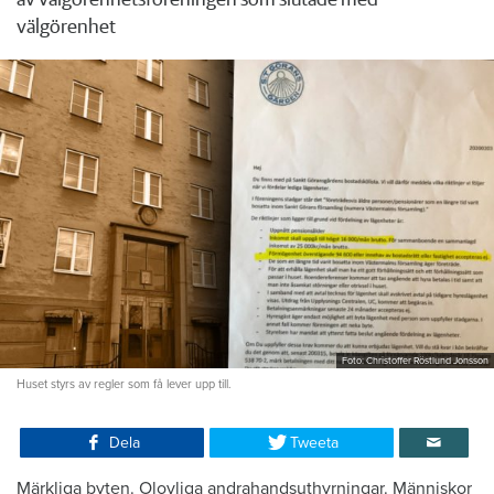
välgörenhet
Foto: Christoffer Röstlund Jonsson
Huset styrs av regler som få lever upp till.
Dela
Tweeta
Märkliga byten. Olovliga andrahandsuthyrningar. Människor