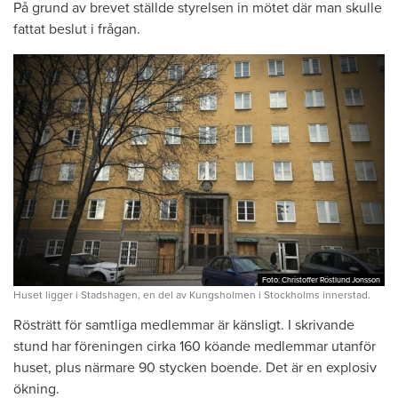
På grund av brevet ställde styrelsen in mötet där man skulle
fattat beslut i frågan.
Foto: Christoffer Röstlund Jonsson
Foto: Christoffer Röstlund Jonsson
Huset ligger i Stadshagen, en del av Kungsholmen i Stockholms innerstad.
Rösträtt för samtliga medlemmar är känsligt. I skrivande
stund har föreningen cirka 160 köande medlemmar utanför
huset, plus närmare 90 stycken boende. Det är en explosiv
ökning.