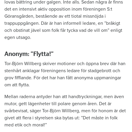
lovas bättring under galgen. Inte alls. Sedan några år finns
det en intensivt aktiv opposition inom föreningen S:t
Göransgården, bestående av ett tiotal missnöjda i
trappuppgången. Där är han informell ledare, en ”bråkigt
och obstinat jävel som folk får tycka vad de vill om” enligt
egen utsago.
Anonym: ”Flytta!”
Tor-Björn Willberg skriver motioner och öppna brev där han
stenhårt anklagar föreningens ledare för stadgebrott och
grov fifflande. För det har han fått anonyma uppmaningar
om att flytta.
Mellan raderna antyder han att handtryckningar, men även
mutor, gett lägenheter till polare genom åren. Det är
svårbevisat, säger Tor-Björn Willberg, men för honom är det
givet att flera i styrelsen ska bytas ut: ”Det måste in folk
med etik och moral!”