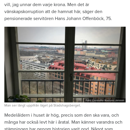
vill, jag unnar dem varje krona. Men det är
vänskapskorruption att de hamnat här, säger den
pensionerade servitören Hans Johann Offenböck, 75.
Foto: Christoffer Röstlund Jonsson
Man ser långt uppifrån läget på Stadshagsberget.
Medelåldern i huset är hög, precis som den ska vara, och
många har också levt här i åratal. Man känner varandra och
stämningen har genom historien varit god. Något som