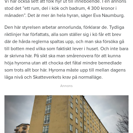
Vi har också sett att folk hyr ut till inneboende. I en annons
stod det ”ett rum, del i kök och badrum, 4 300 kronor i
månaden”. Det är mer än hela hyran, säger Eva Naumburg.
Den här styrelsen arbetar annorlunda, förklarar de. Tydliga
riktlinjer har författats, alla som ställer sig i kö får ett brev
där de hårda reglerna spaltas upp, och man ska försöka gå
till botten med vilka som faktiskt lever i huset. Och inte bara
är skrivna här. På sikt ska man smårenovera för att kunna
höja hyrorna utan att chocka det fåtal mindre bemedlade
som trots allt bor här. Hyrorna måste upp till mellan dagens
låga nivå och Skatteverkets krav på normalläge.