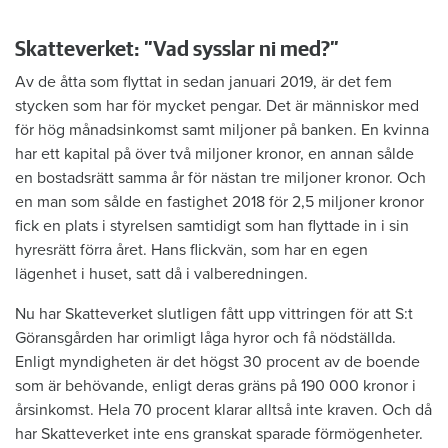
Skatteverket: ”Vad sysslar ni med?”
Av de åtta som flyttat in sedan januari 2019, är det fem
stycken som har för mycket pengar. Det är människor med
för hög månadsinkomst samt miljoner på banken. En kvinna
har ett kapital på över två miljoner kronor, en annan sålde
en bostadsrätt samma år för nästan tre miljoner kronor. Och
en man som sålde en fastighet 2018 för 2,5 miljoner kronor
fick en plats i styrelsen samtidigt som han flyttade in i sin
hyresrätt förra året. Hans flickvän, som har en egen
lägenhet i huset, satt då i valberedningen.
Nu har Skatteverket slutligen fått upp vittringen för att S:t
Göransgården har orimligt låga hyror och få nödställda.
Enligt myndigheten är det högst 30 procent av de boende
som är behövande, enligt deras gräns på 190 000 kronor i
årsinkomst. Hela 70 procent klarar alltså inte kraven. Och då
har Skatteverket inte ens granskat sparade förmögenheter.