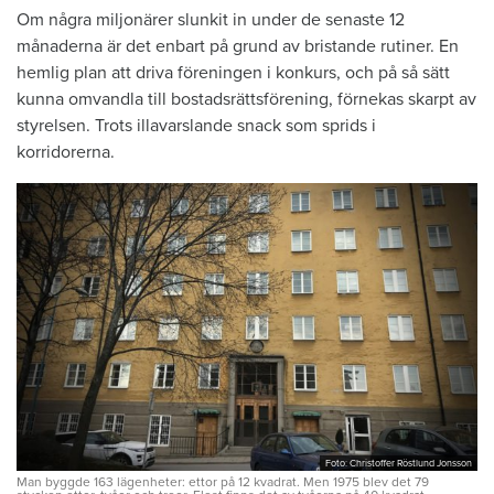
Om några miljonärer slunkit in under de senaste 12
månaderna är det enbart på grund av bristande rutiner. En
hemlig plan att driva föreningen i konkurs, och på så sätt
kunna omvandla till bostadsrättsförening, förnekas skarpt av
styrelsen. Trots illavarslande snack som sprids i
korridorerna.
Foto: Christoffer Röstlund Jonsson
Man byggde 163 lägenheter: ettor på 12 kvadrat. Men 1975 blev det 79