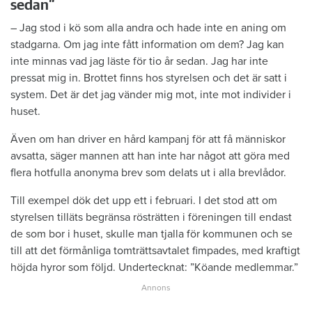
sedan”
– Jag stod i kö som alla andra och hade inte en aning om
stadgarna. Om jag inte fått information om dem? Jag kan
inte minnas vad jag läste för tio år sedan. Jag har inte
pressat mig in. Brottet finns hos styrelsen och det är satt i
system. Det är det jag vänder mig mot, inte mot individer i
huset.
Även om han driver en hård kampanj för att få människor
avsatta, säger mannen att han inte har något att göra med
flera hotfulla anonyma brev som delats ut i alla brevlådor.
Till exempel dök det upp ett i februari. I det stod att om
styrelsen tilläts begränsa rösträtten i föreningen till endast
de som bor i huset, skulle man tjalla för kommunen och se
till att det förmånliga tomträttsavtalet fimpades, med kraftigt
höjda hyror som följd. Undertecknat: ”Köande medlemmar.”