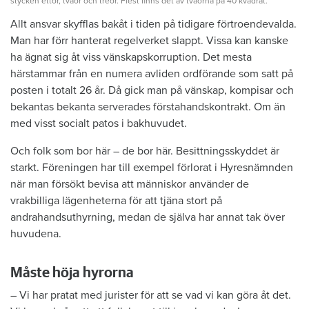
stycken ettor, tvåor och treor. Flest finns det av tvåorna på 40 kvadrat.
Allt ansvar skyfflas bakåt i tiden på tidigare förtroendevalda.
Man har förr hanterat regelverket slappt. Vissa kan kanske
ha ägnat sig åt viss vänskapskorruption. Det mesta
härstammar från en numera avliden ordförande som satt på
posten i totalt 26 år. Då gick man på vänskap, kompisar och
bekantas bekanta serverades förstahandskontrakt. Om än
med visst socialt patos i bakhuvudet.
Och folk som bor här – de bor här. Besittningsskyddet är
starkt. Föreningen har till exempel förlorat i Hyresnämnden
när man försökt bevisa att människor använder de
vrakbilliga lägenheterna för att tjäna stort på
andrahandsuthyrning, medan de själva har annat tak över
huvudena.
Måste höja hyrorna
– Vi har pratat med jurister för att se vad vi kan göra åt det.