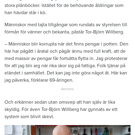
stora plånböcker. Istället för de behövande åldringar som
han hävdar står i kö.
Människor med tajta tillgångar som rundats av styrelsen till
förmån för vänner och bekanta, påstår Tor-Björn Willberg.
– Människor blir korrupta när det finns pengar i potten. Den
här har pågått i åratal och pågår ännu med full kraft, att de
med massor av pengar får fortsätta flytta in. Jag protesterar
för att jag blir arg när rika skor sig på fattiga. Folk tjänar på
eländet i samhället. Det kan jag inte göra något åt. Här kan
jag påverka, förklarar 69-åringen.
Och erkänner sedan utan omsvep att han själv är lika
skyldig. För även Tor-Björn Willberg har gynnats av ett
system som blivit skevt.