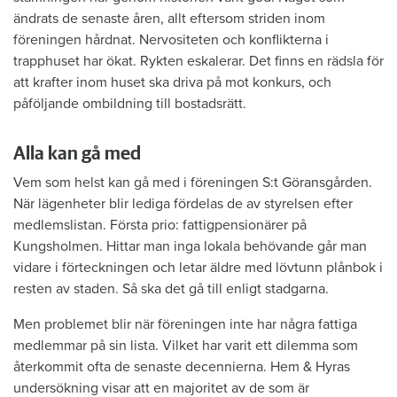
ändrats de senaste åren, allt eftersom striden inom
föreningen hårdnat. Nervositeten och konflikterna i
trapphuset har ökat. Rykten eskalerar. Det finns en rädsla för
att krafter inom huset ska driva på mot konkurs, och
påföljande ombildning till bostadsrätt.
Alla kan gå med
Vem som helst kan gå med i föreningen S:t Göransgården.
När lägenheter blir lediga fördelas de av styrelsen efter
medlemslistan. Första prio: fattigpensionärer på
Kungsholmen. Hittar man inga lokala behövande går man
vidare i förteckningen och letar äldre med lövtunn plånbok i
resten av staden. Så ska det gå till enligt stadgarna.
Men problemet blir när föreningen inte har några fattiga
medlemmar på sin lista. Vilket har varit ett dilemma som
återkommit ofta de senaste decennierna. Hem & Hyras
undersökning visar att en majoritet av de som är