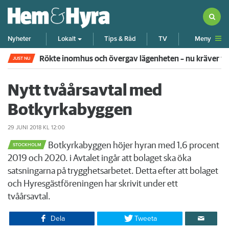
Meny
Nyheter
Lokalt
Tips & Råd
TV
Rökte inomhus och övergav lägenheten – nu kräver 
JUST NU
Nytt tvåårsavtal med
Botkyrkabyggen
29 JUNI 2018
KL 12:00
Botkyrkabyggen höjer hyran med 1,6 procent
STOCKHOLM
2019 och 2020. i Avtalet ingår att bolaget ska öka
satsningarna på trygghetsarbetet. Detta efter att bolaget
och Hyresgästföreningen har skrivit under ett
tvåårsavtal.
Dela
Tweeta