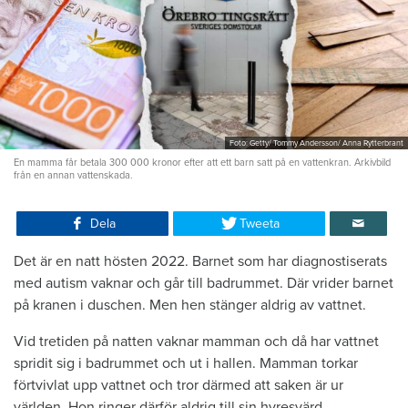
Foto: Getty/ Tommy Andersson/ Anna Rytterbrant
En mamma får betala 300 000 kronor efter att ett barn satt på en vattenkran. Arkivbild
från en annan vattenskada.
Dela
Tweeta
Det är en natt hösten 2022. Barnet som har diagnostiserats
med autism vaknar och går till badrummet. Där vrider barnet
på kranen i duschen. Men hen stänger aldrig av vattnet.
Vid tretiden på natten vaknar mamman och då har vattnet
spridit sig i badrummet och ut i hallen. Mamman torkar
förtvivlat upp vattnet och tror därmed att saken är ur
världen. Hon ringer därför aldrig till sin hyresvärd