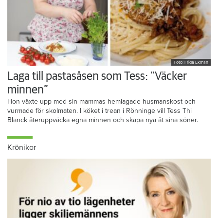
Foto: Frida Ekman
Laga till pastasåsen som Tess: ”Väcker
minnen”
Hon växte upp med sin mammas hemlagade husmanskost och
vurmade för skolmaten. I köket i trean i Rönninge vill Tess Thi
Blanck återuppväcka egna minnen och skapa nya åt sina söner.
Krönikor