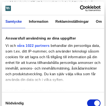
med hänvisning till att hyresgästen inte iakttagit sin så
kallade vårdplikt (se faktaruta). Eftersom han inte gick med
på att flytta fick hyresnämnden i Malmö pröva
uppsägningen.
Samtycke
Information
Reklaminställningar
Om
Ansvarsfull användning av dina uppgifter
Vi och
våra 1022 partners
behandlar din personliga data,
som t.ex. ditt IP-nummer, och använder teknologi såsom
cookies för att lagra och få tillgång till information på din
enhet för att kunna tillhandahålla personliga annonser och
innehåll, annons- och innehållsmätning, åskådarinsikter
och produktutveckling. Du kan själv välja vilka som får
använda din data och i vilka syften.
Med din tillåtelse skulle vi även vilja:
Foto: Hyresnämnden
Foto: Hyresnämnden
Samla in information om din geografiska plats
Samtyckesval
Hyresgästen borde ha upptäckt och larmat om glipan i duschväggen, menar
domstolarna.
Nödvändig
som kan ha en noggrannhet på upp till flera meter