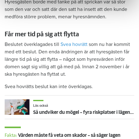
Hyresgästen borde med tanke på att sprickan var så stor
som den var och satt där den satt ha insett att den kunde
medföra större problem, menar hyresnämnden.
Får mer tid på sig att flytta
Beslutet överklagades till
Svea hovrätt
som nu har kommit
med ett beslut. Den enda ändringen är att hyresgästen får
längre tid på sig att flytta – något som hyresvärden inför
domen sagt sig villig att gå med på. Innan 2 november i år
ska hyresgästen ha flyttat ut.
Svea hovrätts beslut kan inte överklagas.
Läs också
Så undviker du mögel – fyra riskplatser i lägenheten: ”Måste städa bort”
Fakta:
Värden måste få veta om skador – så säger lagen