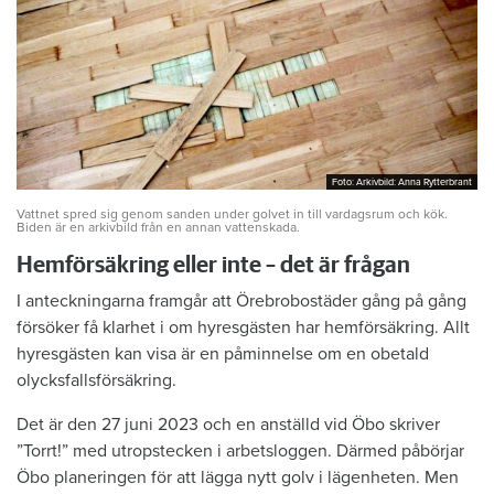
Foto: Arkivbild: Anna Rytterbrant
Foto: Arkivbild: Anna Rytterbrant
Vattnet spred sig genom sanden under golvet in till vardagsrum och kök.
Biden är en arkivbild från en annan vattenskada.
Hemförsäkring eller inte – det är frågan
I anteckningarna framgår att Örebrobostäder gång på gång
försöker få klarhet i om hyresgästen har hemförsäkring. Allt
hyresgästen kan visa är en påminnelse om en obetald
olycksfallsförsäkring.
Det är den 27 juni 2023 och en anställd vid Öbo skriver
”Torrt!” med utropstecken i arbetsloggen. Därmed påbörjar
Öbo planeringen för att lägga nytt golv i lägenheten. Men