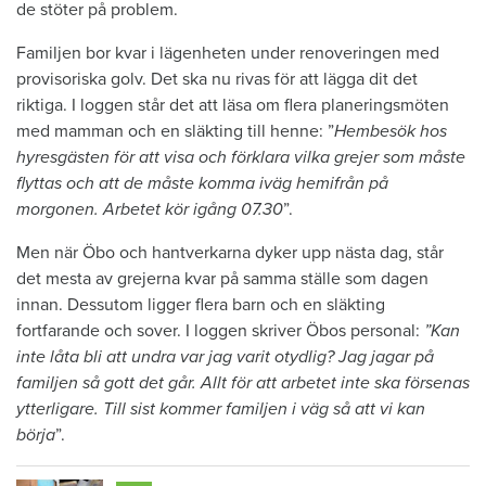
de stöter på problem.
Familjen bor kvar i lägenheten under renoveringen med
provisoriska golv. Det ska nu rivas för att lägga dit det
riktiga. I loggen står det att läsa om flera planeringsmöten
med mamman och en släkting till henne: ”
Hembesök hos
hyresgästen för att visa och förklara vilka grejer som måste
flyttas och att de måste komma iväg hemifrån på
morgonen. Arbetet kör igång 07.30
”.
Men när Öbo och hantverkarna dyker upp nästa dag, står
det mesta av grejerna kvar på samma ställe som dagen
innan. Dessutom ligger flera barn och en släkting
fortfarande och sover. I loggen skriver Öbos personal:
”Kan
inte låta bli att undra var jag varit otydlig? Jag jagar på
familjen så gott det går. Allt för att arbetet inte ska försenas
ytterligare. Till sist kommer familjen i väg så att vi kan
börja
”.