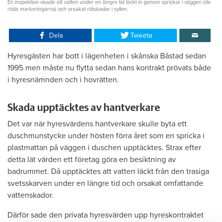
En inspektion visade att vatten under en längre tid läckt in genom sprickor i väggen (de
röda markeringarna) och orsakat rötskador i syllen.
Dela
Tweeta
Hyresgästen har bott i lägenheten i skånska Båstad sedan
1995 men måste nu flytta sedan hans kontrakt prövats både
i hyresnämnden och i hovrätten.
Skada upptäcktes av hantverkare
Det var när hyresvärdens hantverkare skulle byta ett
duschmunstycke under hösten förra året som en spricka i
plastmattan på väggen i duschen upptäcktes. Strax efter
detta lät värden ett företag göra en besiktning av
badrummet. Då upptäcktes att vatten läckt från den trasiga
svetsskarven under en längre tid och orsakat omfattande
vattenskador.
Därför sade den privata hyresvärden upp hyreskontraktet