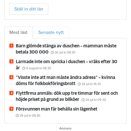
Ställ in ditt län
Mest läst
Senaste nytt
Barn glömde stänga av duschen – mamman måste
betala 300 000
30 juli
kl 08:30
Larmade inte om spricka i duschen – vräks efter 30
år
4 augusti
kl 08:30
”Visste inte att man måste ändra adress” – kvinna
döms för folkbokföringsbrott
24 juli
kl 16:10
Flyttfirma anmäls: dök upp tre timmar för sent och
höjde priset på grund av bilköer
24 juli
kl 09:30
Försvunnen man får behålla sin lägenhet
29 juli
kl 08:30