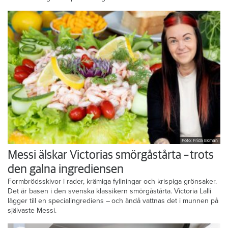
Foto: Frida Ekman
Messi älskar Victorias smörgåstårta – trots
den galna ingrediensen
Formbrödsskivor i rader, krämiga fyllningar och krispiga grönsaker.
Det är basen i den svenska klassikern smörgåstårta. Victoria Lalli
lägger till en specialingrediens – och ändå vattnas det i munnen på
självaste Messi.