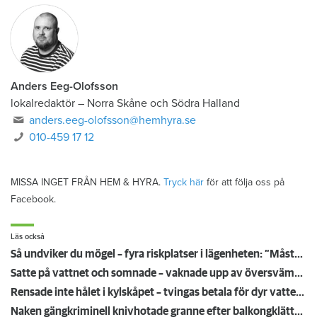
Anders Eeg-Olofsson
lokalredaktör
–
Norra Skåne och Södra Halland
anders.eeg-olofsson@hemhyra.se
010-459 17 12
MISSA INGET FRÅN HEM & HYRA.
Tryck här
för att följa oss på
Facebook.
Läs också
Så undviker du mögel – fyra riskplatser i lägenheten: ”Måste städa bort”
Satte på vattnet och somnade – vaknade upp av översvämning hos grannen
Rensade inte hålet i kylskåpet – tvingas betala för dyr vattenskada
Naken gängkriminell knivhotade granne efter balkongklättring