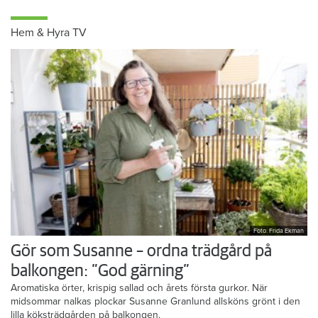
Hem & Hyra TV
Foto: Frida Ekman
Gör som Susanne – ordna trädgård på
balkongen: ”God gärning”
Aromatiska örter, krispig sallad och årets första gurkor. När
midsommar nalkas plockar Susanne Granlund allsköns grönt i den
lilla köksträdgården på balkongen.