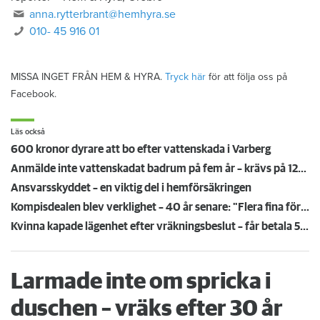
anna.rytterbrant@hemhyra.se
010- 45 916 01
MISSA INGET FRÅN HEM & HYRA.
Tryck här
för att följa oss på
Facebook.
Läs också
600 kronor dyrare att bo efter vattenskada i Varberg
Anmälde inte vattenskadat badrum på fem år – krävs på 125 000 kronor
Ansvarsskyddet – en viktig del i hemförsäkringen
Kompisdealen blev verklighet – 40 år senare: "Flera fina fördelar med att dela bostad"
Kvinna kapade lägenhet efter vräkningsbeslut – får betala 50 000
Larmade inte om spricka i
duschen – vräks efter 30 år