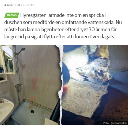
4 AUGUSTI
KL 08:30
Hyresgästen larmade inte om en spricka i
BÅSTAD
duschen som medförde en omfattande vattenskada. Nu
måste han lämna lägenheten efter drygt 30 år men får
längre tid på sig att flytta efter att domen överklagats.
Foto: Hyresnämnden