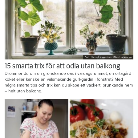
Foto: Karin Hasselström/Newbotanic.se
15 smarta trix för att odla utan balkong
Drömmer du om en grönskande oas i vardagsrummet, en örtagård i
köket eller kanske en välsmakande gurkgardin i fönstret? Med
några smarta tips och trix kan du skapa ett vackert, prunkande hem
– helt utan balkong.