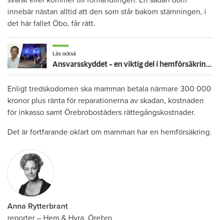
svarat eller kommer till förhandlingen. En sådan dom
innebär nästan alltid att den som står bakom stämningen, i
det här fallet Öbo, får rätt.
Läs också
Ansvarsskyddet – en viktig del i hemförsäkringen
Enligt tredskodomen ska mamman betala närmare 300 000
kronor plus ränta för reparationerna av skadan, kostnaden
för inkasso samt Örebrobostäders rättegångskostnader.
Det är fortfarande oklart om mamman har en hemförsäkring.
Anna Rytterbrant
reporter
–
Hem & Hyra, Örebro