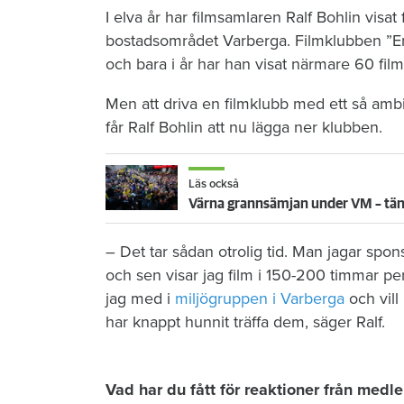
I elva år har filmsamlaren Ralf Bohlin visat
bostadsområdet Varberga. Filmklubben ”En
och bara i år har han visat närmare 60 film
Men att driva en filmklubb med ett så ambi
får Ralf Bohlin att nu lägga ner klubben.
Läs också
Värna grannsämjan under VM – tänk
– Det tar sådan otrolig tid. Man jagar spon
och sen visar jag film i 150-200 timmar per
jag med i
miljögruppen i Varberga
och vill
har knappt hunnit träffa dem, säger Ralf.
Vad har du fått för reaktioner från med