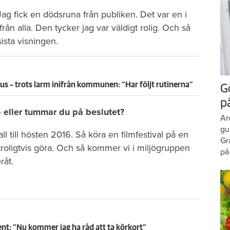
Jag fick en dödsruna från publiken. Det var en i
ån alla. Den tycker jag var väldigt rolig. Och så
ista visningen.
s – trots larm inifrån kommunen: "Har följt rutinerna"
G
p
– eller tummar du på beslutet?
Ar
gu
fall till hösten 2016. Så köra en filmfestival på en
Gr
roligtvis göra. Och så kommer vi i miljögruppen
på
råt.
nt: ”Nu kommer jag ha råd att ta körkort”