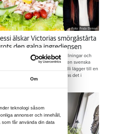
Foto: Frida Ekman
essi älskar Victorias smörgåstårta
 trots den galna ingrediensen
rmbrödsskivor i rader, krämiga fyllningar och
ispiga grönsaker. Det är basen i den svenska
assikern smörgåstårta. Victoria Lalli lägger till en
ecialingrediens – och ändå vattnas det i
Om
nnen på självaste Messi.
änder teknologi såsom
rsonliga annonser och innehåll,
a som får använda din data