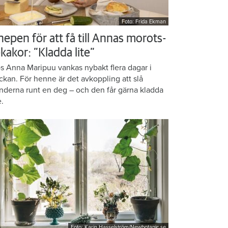
Foto: Frida Ekman
nepen för att få till Annas morots-
kakor: ”Kladda lite”
s Anna Maripuu vankas nybakt flera dagar i
ckan. För henne är det avkoppling att slå
nderna runt en deg – och den får gärna kladda
e.
Foto: Karin Hasselström/Newbotanic.se