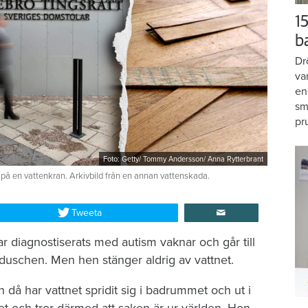
15
b
Dr
va
en
sm
pr
Foto: Getty/ Tommy Andersson/ Anna Rytterbrant
 på en vattenkran. Arkivbild från en annan vattenskada.
Tweeta
r diagnostiserats med autism vaknar och går till
duschen. Men hen stänger aldrig av vattnet.
då har vattnet spridit sig i badrummet och ut i