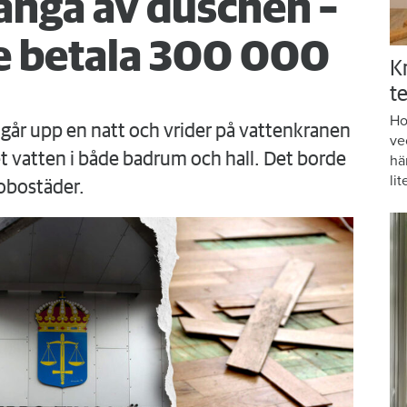
änga av duschen –
 betala 300 000
K
te
Ho
går upp en natt och vrider på vattenkranen
ve
 vatten i både badrum och hall. Det borde
hä
lit
obostäder.