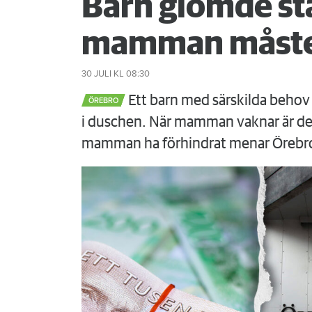
Barn glömde st
mamman måste
30 JULI
KL 08:30
Ett barn med särskilda behov 
ÖREBRO
i duschen. När mamman vaknar är det
mamman ha förhindrat menar Örebr