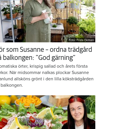
Foto: Frida Ekman
ör som Susanne – ordna trädgård
å balkongen: ”God gärning”
omatiska örter, krispig sallad och årets första
rkor. När midsommar nalkas plockar Susanne
anlund allsköns grönt i den lilla köksträdgården
 balkongen.