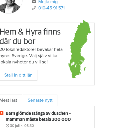
Mejla mig
010-45 91 571
Hem & Hyra finns
där du bor
20 lokalredaktörer bevakar hela
hyres-Sverige. Välj själv vilka
lokala nyheter du vill se!
Ställ in ditt län
Mest läst
Senaste nytt
Barn glömde stänga av duschen –
mamman måste betala 300 000
30 juli
kl 08:30