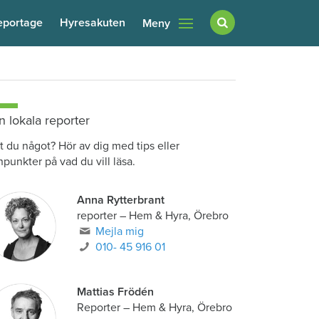
eportage
Hyresakuten
Meny
n lokala reporter
t du något? Hör av dig med tips eller
npunkter på vad du vill läsa.
Anna Rytterbrant
reporter
–
Hem & Hyra, Örebro
Mejla mig
010- 45 916 01
Mattias Frödén
Reporter
–
Hem & Hyra, Örebro