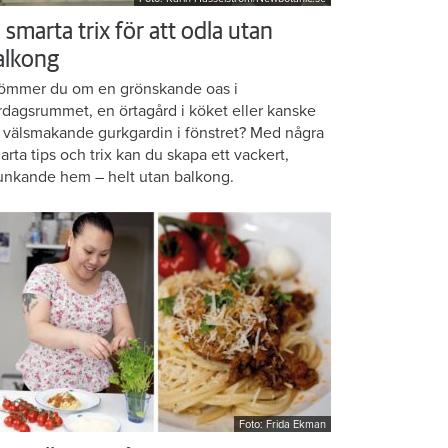
 smarta trix för att odla utan
alkong
ömmer du om en grönskande oas i
rdagsrummet, en örtagård i köket eller kanske
 välsmakande gurkgardin i fönstret? Med några
arta tips och trix kan du skapa ett vackert,
unkande hem – helt utan balkong.
Foto: Frida Ekman