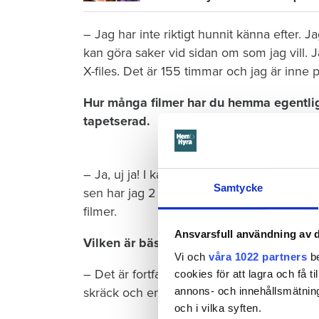
– Jag har inte riktigt hunnit känna efter. J
kan göra saker vid sidan om som jag vill. Ja
X-files. Det är 155 timmar och jag är inne
Hur många filmer har du hemma egentlige
tapetserad.
– Ja, uj ja! I kartoteket för DVD:er har j
Samtycke
sen har jag 2 200 inspelade tre- och fyrat
filmer.
Ansvarsfull användning av d
Vilken är bäst då?
Vi och
våra 1022 partners
be
– Det är fortfarande Dracula med Gary Oldm
cookies för att lagra och få t
annons- och innehållsmätning
skräck och en känsla för mänskligheten.
och i vilka syften.