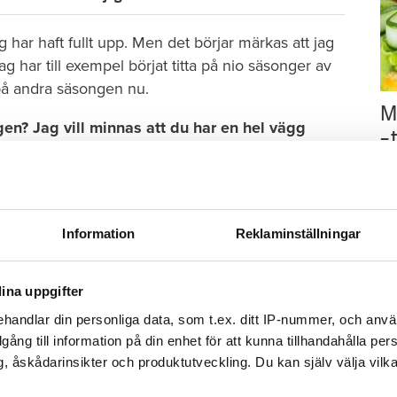
ag har haft fullt upp. Men det börjar märkas att jag
g har till exempel börjat titta på nio säsonger av
 på andra säsongen nu.
M
n? Jag vill minnas att du har en hel vägg
–
Fo
kr
kl
ag 4 400 ungefär och sen har jag 800 VHS:er och
sp
Information
Reklaminställningar
immarsband. Jag skulle tro att jag har en 25 000
mu
ina uppgifter
handlar din personliga data, som t.ex. ditt IP-nummer, och anv
an från 1992. Den har allt. Det är kärlek, drama,
illgång till information på din enhet för att kunna tillhandahålla pe
, åskådarinsikter och produktutveckling. Du kan själv välja vilk