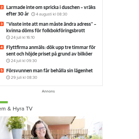
Larmade inte om spricka i duschen – vräks
efter 30 år
4 augusti
kl 08:30
”Visste inte att man måste ändra adress” –
kvinna döms för folkbokföringsbrott
24 juli
kl 16:10
Flyttfirma anmäls: dök upp tre timmar för
sent och höjde priset på grund av bilköer
24 juli
kl 09:30
Försvunnen man får behålla sin lägenhet
29 juli
kl 08:30
em & Hyra TV