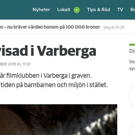
Nyheter
Lokalt
Tips & Råd
TV
R
en – nu kräver värden honom på 100 000 kronor
Idag kl 10:30
visad i Varberga
Di
Ve
BER 2015
KL 17:31
sy
år filmklubben i Varberga i graven.
 tiden på barnbarnen och miljön i stället.