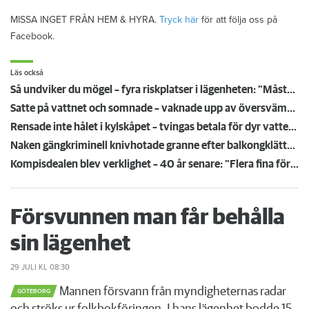
MISSA INGET FRÅN HEM & HYRA.
Tryck här
för att följa oss på
Facebook.
Läs också
Så undviker du mögel – fyra riskplatser i lägenheten: ”Måste städa bort”
Satte på vattnet och somnade – vaknade upp av översvämning hos grannen
Rensade inte hålet i kylskåpet – tvingas betala för dyr vattenskada
Naken gängkriminell knivhotade granne efter balkongklättring
Kompisdealen blev verklighet – 40 år senare: "Flera fina fördelar med att dela bostad"
Försvunnen man får behålla
sin lägenhet
29 JULI
KL 08:30
Mannen försvann från myndigheternas radar
GÖTEBORG