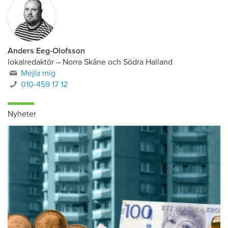
Anders Eeg-Olofsson
lokalredaktör
–
Norra Skåne och Södra Halland
Mejla mig
010-459 17 12
Nyheter