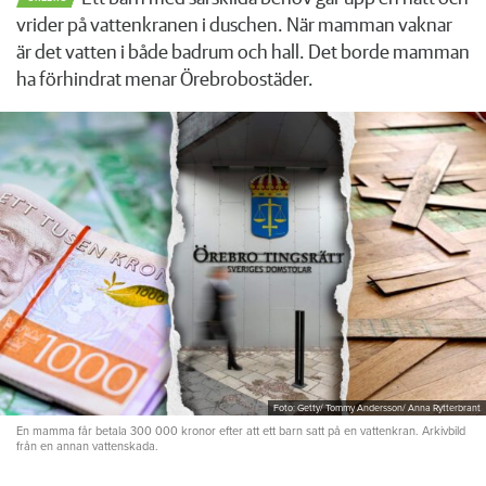
vrider på vattenkranen i duschen. När mamman vaknar
är det vatten i både badrum och hall. Det borde mamman
ha förhindrat menar Örebrobostäder.
Foto: Getty/ Tommy Andersson/ Anna Rytterbrant
En mamma får betala 300 000 kronor efter att ett barn satt på en vattenkran. Arkivbild
från en annan vattenskada.