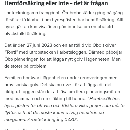
Hemförsäkring eller inte – det är frågan
I anteckningarna framgår att Örebrobostäder gång på gång
försöker få klarhet i om hyresgästen har hemförsäkring. Allt
hyresgästen kan visa är en påminnelse om en obetald
olycksfallsförsäkring.
Det är den 27 juni 2023 och en anställd vid Öbo skriver
”Torrt!” med utropstecken i arbetsloggen. Därmed påbörjar
Öbo planeringen för att lägga nytt golv i lägenheten. Men
de stöter på problem.
Familjen bor kvar i lägenheten under renoveringen med
provisoriska golv. Det ska nu rivas för att lägga dit det
riktiga. I loggen står det att läsa om flera planeringsmöten
med mamman och en släkting till henne: ”
Hembesök hos
hyresgästen för att visa och förklara vilka grejer som måste
flyttas och att de måste komma iväg hemifrån på
morgonen. Arbetet kör igång 07.30
”.