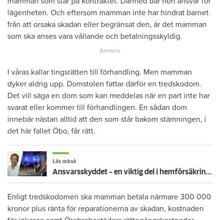
mamman som står på kontraktet. Därmed bär hon ansvar för
lägenheten. Och eftersom mamman inte har hindrat barnet
från att orsaka skadan eller begränsat den, är det mamman
som ska anses vara vållande och betalningsskyldig.
I våras kallar tingsrätten till förhandling. Men mamman
dyker aldrig upp. Domstolen fattar därför en tredskodom.
Det vill säga en dom som kan meddelas när en part inte har
svarat eller kommer till förhandlingen. En sådan dom
innebär nästan alltid att den som står bakom stämningen, i
det här fallet Öbo, får rätt.
Läs också
Ansvarsskyddet – en viktig del i hemförsäkringen
Enligt tredskodomen ska mamman betala närmare 300 000
kronor plus ränta för reparationerna av skadan, kostnaden