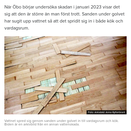
När Öbo börjar undersöka skadan i januari 2023 visar det
sig att den är större än man först trott. Sanden under golvet
har sugit upp vattnet så att det spridit sig in i både kök och
vardagsrum.
Foto: Arkivbild: Anna Rytterbrant
Foto: Arkivbild: Anna Rytterbrant
Vattnet spred sig genom sanden under golvet in till vardagsrum och kök.
Biden är en arkivbild från en annan vattenskada.