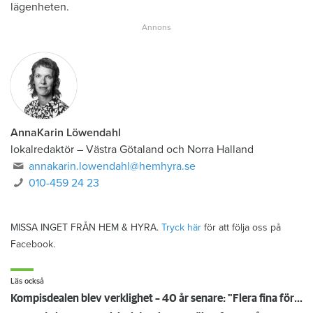
lägenheten.
AnnaKarin Löwendahl
lokalredaktör
–
Västra Götaland och Norra Halland
annakarin.lowendahl@hemhyra.se
010-459 24 23
MISSA INGET FRÅN HEM & HYRA.
Tryck här
för att följa oss på
Facebook.
Läs också
Kompisdealen blev verklighet – 40 år senare: "Flera fina fördelar med att dela bostad"