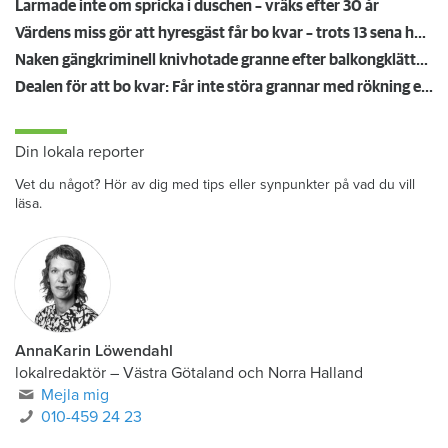
Larmade inte om spricka i duschen – vräks efter 30 år
Värdens miss gör att hyresgäst får bo kvar – trots 13 sena hyror
Naken gängkriminell knivhotade granne efter balkongklättring
Dealen för att bo kvar: Får inte störa grannar med rökning eller utsätta dem för brandfara
Din lokala reporter
Vet du något? Hör av dig med tips eller synpunkter på vad du vill
läsa.
AnnaKarin Löwendahl
lokalredaktör
–
Västra Götaland och Norra Halland
Mejla mig
010-459 24 23