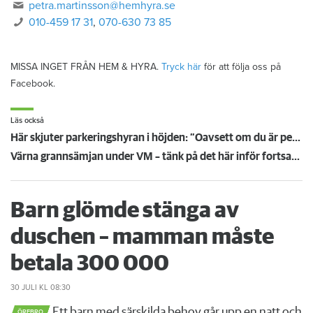
petra.martinsson@hemhyra.se
010-459 17 31
,
070-630 73 85
MISSA INGET FRÅN HEM & HYRA.
Tryck här
för att följa oss på
Facebook.
Läs också
Här skjuter parkeringshyran i höjden: ”Oavsett om du är pensionär eller arbetar – det är mycket pengar”
Värna grannsämjan under VM – tänk på det här inför fortsatta nattmatcher
Barn glömde stänga av
duschen – mamman måste
betala 300 000
30 JULI
KL 08:30
Ett barn med särskilda behov går upp en natt och
ÖREBRO