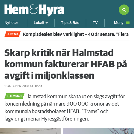
Meny
Nyheter
Lokalt
Tips & Råd
TV
Kompisdealen blev verklighet – 40 år senare: "Flera f
JUST NU
Skarp kritik när Halmstad
kommun fakturerar HFAB på
avgift i miljonklassen
1 OKTOBER 2018
KL 11:20
Halmstad kommun ska ta ut en slags avgift för
HALMSTAD
koncernledning på närmare 900 000 kronor av det
kommunala bostadsbolaget HFAB. ”Trams” och
lagvidrigt menar Hyresgästföreningen.