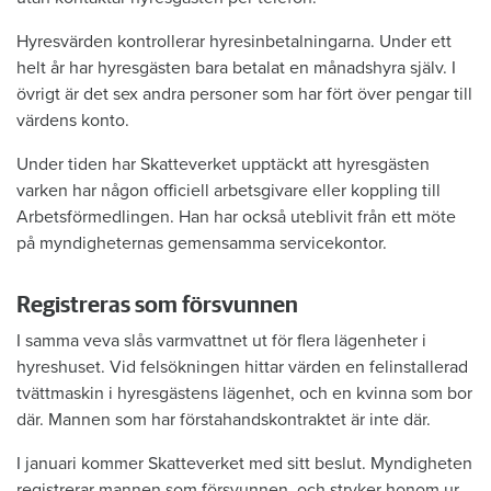
Hyresvärden kontrollerar hyresinbetalningarna. Under ett
helt år har hyresgästen bara betalat en månadshyra själv. I
övrigt är det sex andra personer som har fört över pengar till
värdens konto.
Under tiden har Skatteverket upptäckt att hyresgästen
varken har någon officiell arbetsgivare eller koppling till
Arbetsförmedlingen. Han har också uteblivit från ett möte
på myndigheternas gemensamma servicekontor.
Registreras som försvunnen
I samma veva slås varmvattnet ut för flera lägenheter i
hyreshuset. Vid felsökningen hittar värden en felinstallerad
tvättmaskin i hyresgästens lägenhet, och en kvinna som bor
där. Mannen som har förstahandskontraktet är inte där.
I januari kommer Skatteverket med sitt beslut. Myndigheten
registrerar mannen som försvunnen, och stryker honom ur