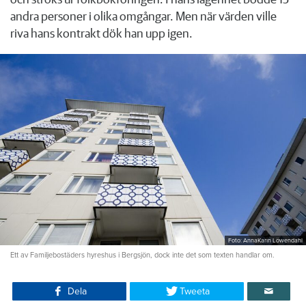
och ströks ur folkbokföringen. I hans lägenhet bodde 15
andra personer i olika omgångar. Men när värden ville
riva hans kontrakt dök han upp igen.
Foto: AnnaKarin Löwendahl
Ett av Familjebostäders hyreshus i Bergsjön, dock inte det som texten handlar om.
Dela
Tweeta