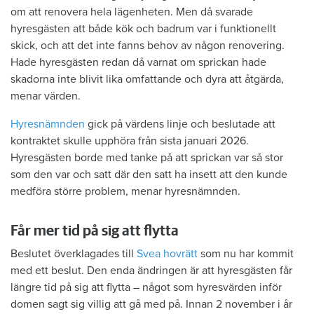
om att renovera hela lägenheten. Men då svarade
hyresgästen att både kök och badrum var i funktionellt
skick, och att det inte fanns behov av någon renovering.
Hade hyresgästen redan då varnat om sprickan hade
skadorna inte blivit lika omfattande och dyra att åtgärda,
menar värden.
Hyresnämnden
gick på värdens linje och beslutade att
kontraktet skulle upphöra från sista januari 2026.
Hyresgästen borde med tanke på att sprickan var så stor
som den var och satt där den satt ha insett att den kunde
medföra större problem, menar hyresnämnden.
Får mer tid på sig att flytta
Beslutet överklagades till
Svea hovrätt
som nu har kommit
med ett beslut. Den enda ändringen är att hyresgästen får
längre tid på sig att flytta – något som hyresvärden inför
domen sagt sig villig att gå med på. Innan 2 november i år