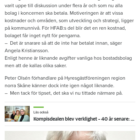
varit uppe till diskussion under flera år och som nu alla
bolag i koncernen ska betala. Motiveringen är att vissa
kostnader och områden, som utveckling och strategi, ligger
på kommunnivå. För HFAB:s del blir det en ren kostnad,
bolaget får inget nytt för pengarna.
– Det är snarare så att de inte har betalat innan, säger
Angela Kristiansson.
Enligt henne är liknande avgifter vanliga hos bostadsbolag
men att de kallas olika saker.
Peter Olsén förhandlare på Hyresgästföreningen region
norra Skåne känner dock inte igen något liknande.
– Men tack för tipset, det ska vi nu tittade närmare på.
Läs också
Kompisdealen blev verklighet – 40 år senare: "Flera fina fördelar med att dela bostad"