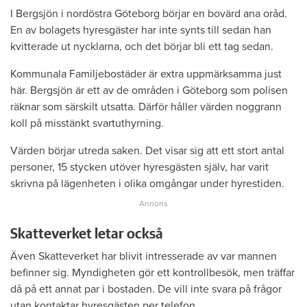
I Bergsjön i nordöstra Göteborg börjar en bovärd ana oråd.
En av bolagets hyresgäster har inte synts till sedan han
kvitterade ut nycklarna, och det börjar bli ett tag sedan.
Kommunala Familjebostäder är extra uppmärksamma just
här. Bergsjön är ett av de områden i Göteborg som polisen
räknar som särskilt utsatta. Därför håller värden noggrann
koll på misstänkt svartuthyrning.
Värden börjar utreda saken. Det visar sig att ett stort antal
personer, 15 stycken utöver hyresgästen själv, har varit
skrivna på lägenheten i olika omgångar under hyrestiden.
Skatteverket letar också
Även Skatteverket har blivit intresserade av var mannen
befinner sig. Myndigheten gör ett kontrollbesök, men träffar
då på ett annat par i bostaden. De vill inte svara på frågor
utan kontaktar hyresgästen per telefon.