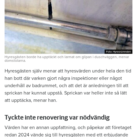
Foto: Hyresnämnden
Foto: Hyresnämnden
Hyresgästen borde ha upptäckt och larmat om glipan i duschväggen, menar
domstolarna.
Hyresgästen själv menar att hyresvärden under hela den tid
han bott där varken gjort några inspektioner eller något
underhåll av badrummet, och att det är anledningen till att
sprickan har kunnat uppstå. Sprickan var heller inte så lätt
att upptäcka, menar han.
Tyckte inte renovering var nödvändig
Värden har en annan uppfattning, och påpekar att företaget
redan 2024 vände sig till hyresgästen med ett erbjudande