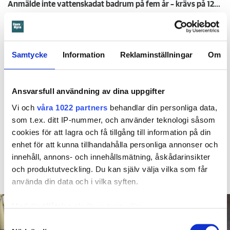
Anmälde inte vattenskadat badrum på fem år – krävs på 125 000 kronor
Ansvarsskyddet – en viktig del i hemförsäkringen
Kompisdealen blev verklighet – 40 år senare: "Flera fina fördelar med att dela bostad"
Kvinna kapade lägenhet efter vräkningsbeslut – får betala 50 000
Samtycke
Information
Reklaminställningar
Om
Larmade inte om spricka i
Ansvarsfull användning av dina uppgifter
duschen – vräks efter 30 år
Vi och
våra 1022 partners
behandlar din personliga data,
som t.ex. ditt IP-nummer, och använder teknologi såsom
4 AUGUSTI
KL 08:30
cookies för att lagra och få tillgång till information på din
Hyresgästen larmade inte om en spricka i
BÅSTAD
enhet för att kunna tillhandahålla personliga annonser och
duschen som medförde en omfattande vattenskada. Nu
innehåll, annons- och innehållsmätning, åskådarinsikter
måste han lämna lägenheten efter drygt 30 år men får
och produktutveckling. Du kan själv välja vilka som får
längre tid på sig att flytta efter att domen överklagats.
använda din data och i vilka syften.
Med din tillåtelse skulle vi även vilja:
Samla in information om din geografiska plats
Samtyckesval