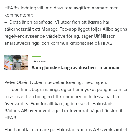
HFAB:s ledning vill inte diskutera avgiften närmare men
kommenterar:
– Detta är en ägarfråga. Vi utgår från att ägarna har
säkerhetsställt att Manage Fee-upplägget följer Allbolagens
regelverk avseende värdeöverföring, säger Ulf Nilsson
affärsutvecklings- och kommunikationschef på HFAB.
Läs också
Barn glömde stänga av duschen – mamman måste betala 300 000
Peter Olsén tycker inte det är förenligt med lagen.
– I den finns begränsningsregler hur mycket pengar som får
föras över från bolagen till kommunen och dessa har här
överskridits. Framför allt kan jag inte se att Halmstads
Rådhus AB överhuvudtaget har levererat några tjänster till
HFAB.
Han har tittat närmare på Halmstad Rådhus AB:s verksamhet