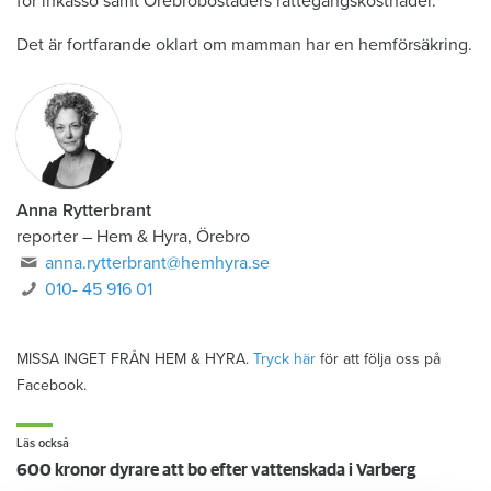
för inkasso samt Örebrobostäders rättegångskostnader.
Det är fortfarande oklart om mamman har en hemförsäkring.
Anna Rytterbrant
reporter
–
Hem & Hyra, Örebro
anna.rytterbrant@hemhyra.se
010- 45 916 01
MISSA INGET FRÅN HEM & HYRA.
Tryck här
för att följa oss på
Facebook.
Läs också
600 kronor dyrare att bo efter vattenskada i Varberg