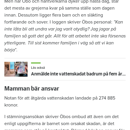
Men när Öbo och hantverkarna dyker upp nästa dag, står
det mesta av grejerna kvar på samma ställe som dagen
innan. Dessutom ligger flera barn och en släkting
fortfarande och sover. I loggen skriver Öbos personal:
”Kan
inte låta bli att undra var jag varit otydlig? Jag jagar på
familjen så gott det går. Allt för att arbetet inte ska försenas
ytterligare. Till sist kommer familjen i väg så att vi kan
börja
”.
Läs också
Anmälde inte vattenskadat badrum på fem år – krävs på 125 000 kronor
Mamman bär ansvar
Notan för att åtgärda vattenskadan landade på 274 885
kronor.
I stämningsansökan skriver Öbos ombud att även om det
enligt uppgifterna är barnet som orsakat skadan, är det