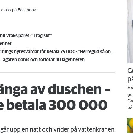
ölja oss på Facebook.
nu vräks paret: ”Tragiskt"
genhet
Hotet om böter blev verklighet – Inga-Lills och Stirlings hyresvärdar får betala 75 000: ”Herregud så onödigt”
 – ägaren döms och förlorar nu lägenheten
G
p
änga av duschen –
Ar
gu
Gr
 betala 300 000
på
går upp en natt och vrider på vattenkranen