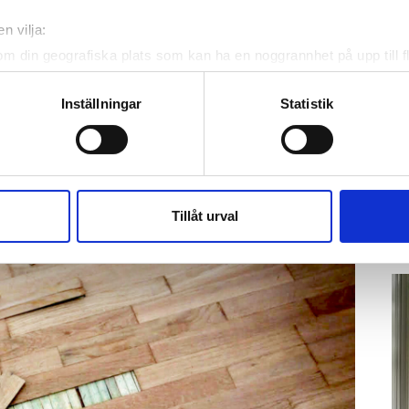
t börjar läcka vatten genom taket.
n vilja:
om din geografiska plats som kan ha en noggrannhet på upp till f
2023 visar det sig att den är större än man först
genom att aktivt skanna den för specifika kännetecken (fingeravt
tnet så att det spridit sig in i både kök och
rsonliga uppgifter behandlas och ställ in dina preferenser i
deta
Inställningar
Statistik
ke när som helst från cookie-förklaringen.
K
te
e för att anpassa innehållet och annonserna till användarna, tillh
Ho
vår trafik. Vi vidarebefordrar även sådana identifierare och anna
ve
nnons- och analysföretag som vi samarbetar med. Dessa kan i sin
Tillåt urval
hä
har tillhandahållit eller som de har samlat in när du har använt 
lit