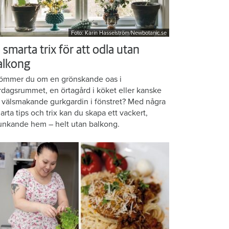
Foto: Karin Hasselström/Newbotanic.se
 smarta trix för att odla utan
alkong
ömmer du om en grönskande oas i
rdagsrummet, en örtagård i köket eller kanske
 välsmakande gurkgardin i fönstret? Med några
arta tips och trix kan du skapa ett vackert,
unkande hem – helt utan balkong.