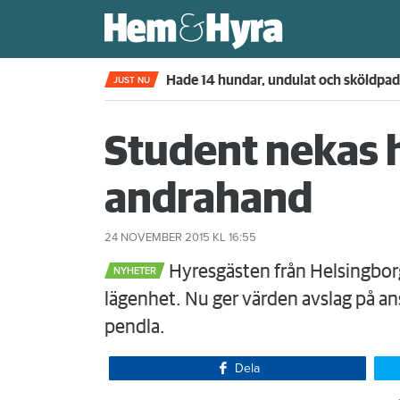
Kompisdealen blev verklighet – 40 år s
JUST NU
Student nekas h
andrahand
24 NOVEMBER 2015
KL 16:55
Hyresgästen från Helsingborg 
NYHETER
lägenhet. Nu ger värden avslag på a
pendla.
Dela