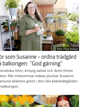
Foto: Frida Ekman
ör som Susanne – ordna trädgård
å balkongen: ”God gärning”
omatiska örter, krispig sallad och årets första
rkor. När midsommar nalkas plockar Susanne
anlund allsköns grönt i den lilla köksträdgården
 balkongen.