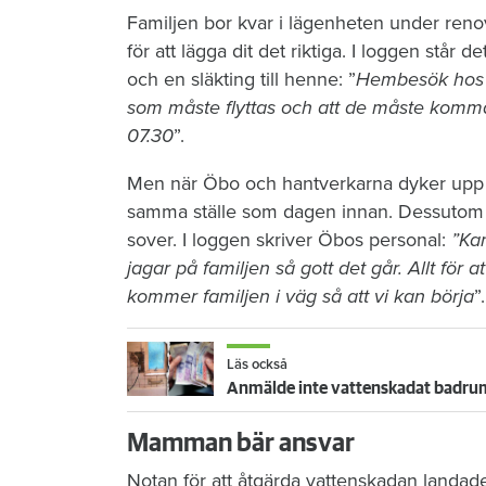
Familjen bor kvar i lägenheten under reno
för att lägga dit det riktiga. I loggen stå
och en släkting till henne: ”
Hembesök hos hy
som måste flyttas och att de måste komm
07.30
”.
Men när Öbo och hantverkarna dyker upp n
samma ställe som dagen innan. Dessutom li
sover. I loggen skriver Öbos personal:
”Kan
jagar på familjen så gott det går. Allt för at
kommer familjen i väg så att vi kan börja
”.
Läs också
Anmälde inte vattenskadat badrum
Mamman bär ansvar
Notan för att åtgärda vattenskadan landad