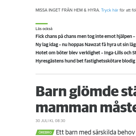
MISSA INGET FRÅN HEM & HYRA.
Tryck här
för att f
Läs också
Fick chans på chans men tog inte emot hjälpen – 
Ny lag idag – nu hoppas Nawzat få hyra ut sin lä
Hyresgästens hund bet fastighetsskötare blodig
Barn glömde st
mamman måste
30 JULI
KL 08:30
Ett barn med särskilda behov 
ÖREBRO