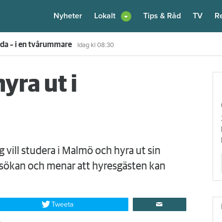
Nyheter
Lokalt
Tips & Råd
TV
R
enare: "Flera fina fördelar med att dela bostad"
Igår kl 12:00
yra ut i
vill studera i Malmö och hyra ut sin
nsökan och menar att hyresgästen kan
Tweeta