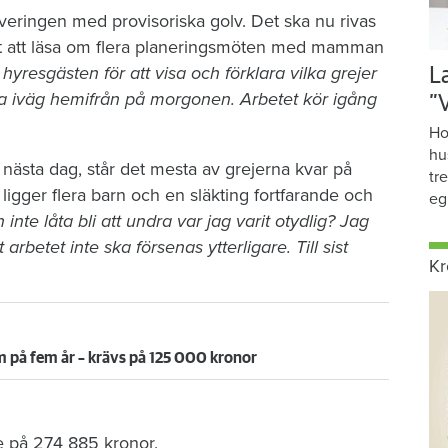
veringen med provisoriska golv. Det ska nu rivas
r det att läsa om flera planeringsmöten med mamman
resgästen för att visa och förklara vilka grejer
L
a iväg hemifrån på morgonen. Arbetet kör igång
”
Ho
hu
ästa dag, står det mesta av grejerna kvar på
tr
gger flera barn och en släkting fortfarande och
eg
 inte låta bli att undra var jag varit otydlig? Jag
t arbetet inte ska försenas ytterligare. Till sist
Kr
 på fem år – krävs på 125 000 kronor
e på 274 885 kronor.