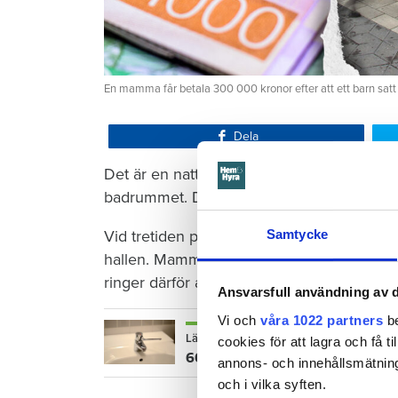
En mamma får betala 300 000 kronor efter att ett barn satt
Dela
Det är en natt hösten 2022. Barnet som ha
badrummet. Där vrider barnet på kranen i 
Samtycke
Vid tretiden på natten vaknar mamman och 
hallen. Mamman torkar förtvivlat upp vattn
ringer därför aldrig till sin hyresvärd Öre
Ansvarsfull användning av d
Vi och
våra 1022 partners
be
Läs också
cookies för att lagra och få t
600 kronor dyrare att bo efter vat
annons- och innehållsmätning
och i vilka syften.