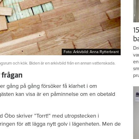
15
b
Dr
Foto: Arkivbild: Anna Rytterbrant
Foto: Arkivbild: Anna Rytterbrant
va
en
agsrum och kök. Biden är en arkivbild från en annan vattenskada.
sm
r frågan
pr
er gång på gång försöker få klarhet i om
gästen kan visa är en påminnelse om en obetald
d Öbo skriver ”Torrt!” med utropstecken i
ngen för att lägga nytt golv i lägenheten. Men de