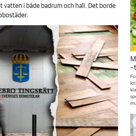
 vatten i både badrum och hall. Det borde
obostäder.
M
–
Fo
kr
kl
sp
mu