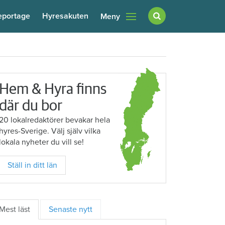
eportage
Hyresakuten
Meny
Hem & Hyra finns
där du bor
20 lokalredaktörer bevakar hela
hyres-Sverige. Välj själv vilka
lokala nyheter du vill se!
Ställ in ditt län
Mest läst
Senaste nytt