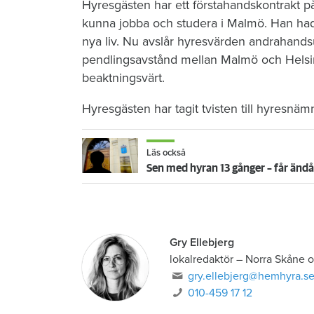
Hyresgästen har ett förstahandskontrakt på 
kunna jobba och studera i Malmö. Han hade
nya liv. Nu avslår hyresvärden andrahands
pendlingsavstånd mellan Malmö och Helsing
beaktningsvärt.
Hyresgästen har tagit tvisten till hyresn
Läs också
Sen med hyran 13 gånger – får ändå
Gry Ellebjerg
lokalredaktör
–
Norra Skåne o
gry.ellebjerg@hemhyra.s
010-459 17 12