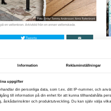
Foto: Getty/ Tommy Andersson/ Anna Rytterbrant
 på en vattenkran. Arkivbild från en annan vattenskada.
Tweeta
S
r diagnostiserats med autism vaknar och går till
ä
duschen. Men hen stänger aldrig av vattnet.
Kn
mi
Information
Reklaminställningar
då har vattnet spridit sig i badrummet och ut i
et och tror därmed att saken är ur världen. Hon
brobostäder, Öbo, och berättar om olyckan.
Ti
ina uppgifter
handlar din personliga data, som t.ex. ditt IP-nummer, och anv
illgång till information på din enhet för att kunna tillhandahålla pe
tenskada i Varberg
, åskådarinsikter och produktutveckling. Du kan själv välja vilk