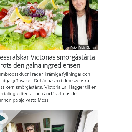
Foto: Frida Ekman
essi älskar Victorias smörgåstårta
 trots den galna ingrediensen
rmbrödsskivor i rader, krämiga fyllningar och
ispiga grönsaker. Det är basen i den svenska
assikern smörgåstårta. Victoria Lalli lägger till en
ecialingrediens – och ändå vattnas det i
nnen på självaste Messi.