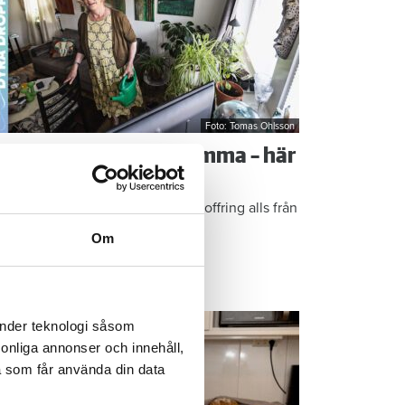
Foto: Tomas Ohlsson
å sparar du vatten hemma – här
r Kristins bästa tips
epen är enkla: ”Det är ingen uppoffring alls från
n sida”, säger Kristin Rydberg.
Om
ps & Råd
änder teknologi såsom
rsonliga annonser och innehåll,
a som får använda din data