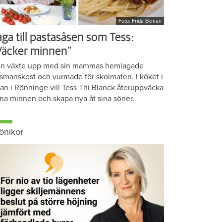
Foto: Frida Ekman
aga till pastasåsen som Tess:
Väcker minnen”
n växte upp med sin mammas hemlagade
smanskost och vurmade för skolmaten. I köket i
ean i Rönninge vill Tess Thi Blanck återuppväcka
na minnen och skapa nya åt sina söner.
önikor