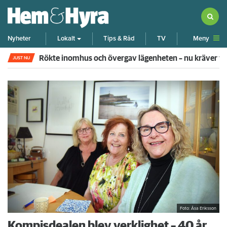
Meny
Nyheter
Lokalt
Tips & Råd
TV
Rökte inomhus och övergav lägenheten – nu kräver 
JUST NU
Foto: Åsa Eriksson
Kompisdealen blev verklighet – 40 år