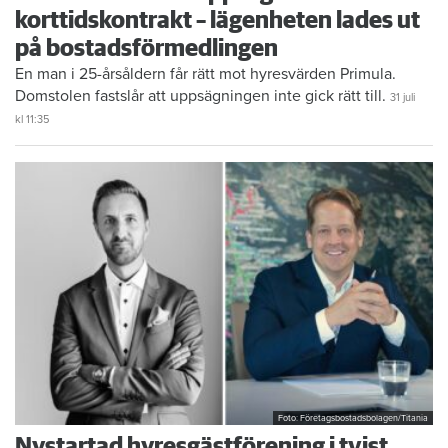
korttidskontrakt – lägenheten lades ut
på bostadsförmedlingen
En man i 25-årsåldern får rätt mot hyresvärden Primula.
Domstolen fastslår att uppsägningen inte gick rätt till.
31 juli
kl 11:35
Foto: Företagsbostadsbolagen/Titania
Nystartad hyresgästförening i tvist