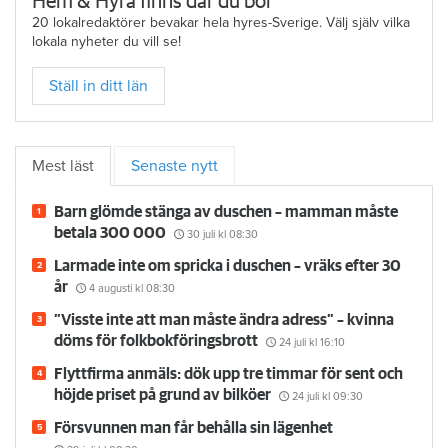
Hem & Hyra finns där du bor
20 lokalredaktörer bevakar hela hyres-Sverige. Välj själv vilka
lokala nyheter du vill se!
Ställ in ditt län
Mest läst
Senaste nytt
Barn glömde stänga av duschen – mamman måste
betala 300 000
30 juli
kl 08:30
Larmade inte om spricka i duschen – vräks efter 30
år
4 augusti
kl 08:30
”Visste inte att man måste ändra adress” – kvinna
döms för folkbokföringsbrott
24 juli
kl 16:10
Flyttfirma anmäls: dök upp tre timmar för sent och
höjde priset på grund av bilköer
24 juli
kl 09:30
Försvunnen man får behålla sin lägenhet