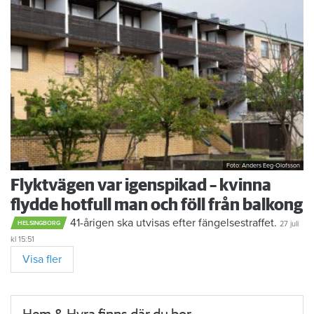
Foto: Anders Eeg-Olofsson
Flyktvägen var igenspikad – kvinna
flydde hotfull man och föll från balkong
41-årigen ska utvisas efter fängelsestraffet.
27 juli
HELSINGBORG
kl 15:51
Visa fler