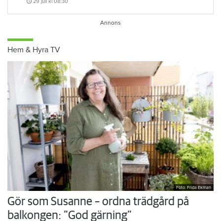
29 juli
kl 08:30
Hem & Hyra TV
Foto: Frida Ekman
Gör som Susanne – ordna trädgård på
balkongen: ”God gärning”