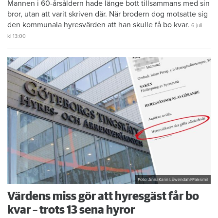
Mannen i 60-årsåldern hade länge bott tillsammans med sin
bror, utan att varit skriven där. När brodern dog motsatte sig
den kommunala hyresvärden att han skulle få bo kvar.
6 juli
kl 13:00
Foto: AnnaKarin Löwendahl/Faksimil
Värdens miss gör att hyresgäst får bo
kvar – trots 13 sena hyror