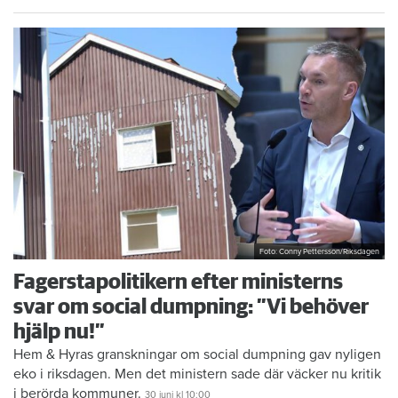
Foto: Conny Pettersson/Riksdagen
Fagerstapolitikern efter ministerns
svar om social dumpning: ”Vi behöver
hjälp nu!”
Hem & Hyras granskningar om social dumpning gav nyligen
eko i riksdagen. Men det ministern sade där väcker nu kritik
i berörda kommuner.
30 juni
kl 10:00