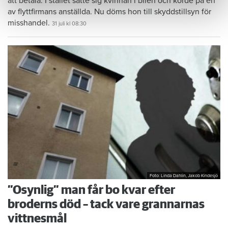
att betala. I stället satte sig kvinnan i bilen och körde på en
av flyttfirmans anställda. Nu döms hon till skyddstillsyn för
misshandel.
31 juli
kl 08:30
Foto: Linda Dahlin, Jakob Kindesjö
”Osynlig” man får bo kvar efter
broderns död – tack vare grannarnas
vittnesmål