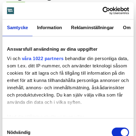
Hyresgästerna som sköter dem har fått lära sig allt
GÖTEBORG
från grunden.
3 augusti
kl 09:03
Samtycke
Information
Reklaminställningar
Om
Ansvarsfull användning av dina uppgifter
Vi och
våra 1022 partners
behandlar din personliga data,
som t.ex. ditt IP-nummer, och använder teknologi såsom
cookies för att lagra och få tillgång till information på din
enhet för att kunna tillhandahålla personliga annonser och
innehåll, annons- och innehållsmätning, åskådarinsikter
och produktutveckling. Du kan själv välja vilka som får
använda din data och i vilka syften.
Foto: Getty
Förlorar lägenheten efter
Med din tillåtelse skulle vi även vilja:
bytesansökan – äger tiorumsvilla 30
Samla in information om din geografiska plats
Samtyckesval
minuter bort
Nödvändig
som kan ha en noggrannhet på upp till flera meter