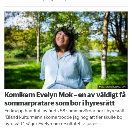
Foto: Mehdi Kabirzadeh
Komikern Evelyn Mok – en av väldigt få
sommarpratare som bor i hyresrätt
En knapp handfull av årets 58 sommarvärdar bor i hyresrätt.
”Bland kulturmänniskorna trodde jag nog att fler skulle bo i
hyresrätt", säger Evelyn om resultatet.
29 juni
kl 16:00