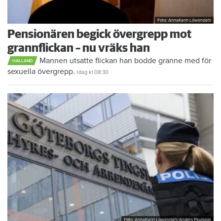
Foto: AnnaKarin Löwendahl
Pensionären begick övergrepp mot
grannflickan – nu vräks han
Mannen utsatte flickan han bodde granne med för
HALLAND
sexuella övergrepp.
Idag kl 08:30
Foto: AnnaKarin Löwendahl/Anders Paulsson