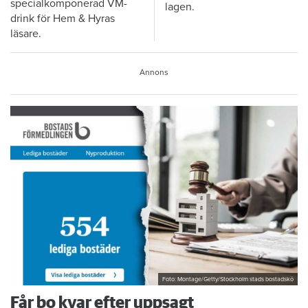
specialkomponerad VM-
lagen.
drink för Hem & Hyras
läsare.
Foto: Montage/Getty/Stockholm stads bostadskö
Får bo kvar efter uppsagt