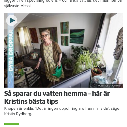
lägger till en specialingrediens – och ändå vattnas det i munnen på
självaste Messi.
Foto: Tomas Ohlsson
Så sparar du vatten hemma – här är
Kristins bästa tips
Knepen är enkla: ”Det är ingen uppoffring alls från min sida”, säger
Kristin Rydberg.