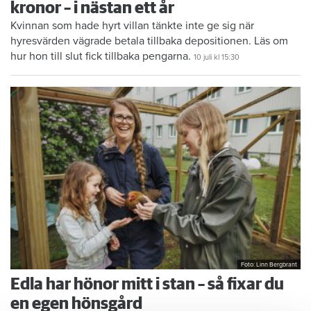
kronor – i nästan ett år
Kvinnan som hade hyrt villan tänkte inte ge sig när
hyresvärden vägrade betala tillbaka depositionen. Läs om
hur hon till slut fick tillbaka pengarna.
10 juli
kl 15:30
Foto: Linn Bergbrant
Edla har hönor mitt i stan – så fixar du
en egen hönsgård