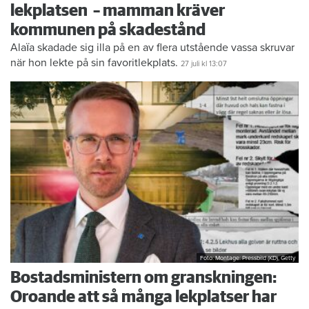
lekplatsen – mamman kräver
kommunen på skadestånd
Alaïa skadade sig illa på en av flera utstående vassa skruvar
när hon lekte på sin favoritlekplats.
27 juli
kl 13:07
Foto: Montage: Pressbild (KD), Getty
Bostadsministern om granskningen:
Oroande att så många lekplatser har