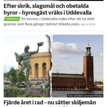
Efter skrik, slagsmål och obetalda
hyror – hyresgäst vräks i Uddevalla
En kvinna i Uddevalla vräks efter att ha stört
UDDEVALLA
grannar som flera gånger behövt tillkalla polis.
Igår kl 12:06
Foto: AnnaKarin Löwendahl/Pixabay
Fjärde året i rad – nu sätter skiljemän