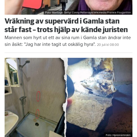
Foto: Montage: Getty/ Conny Pettersson/Wikimedia/Frankie Fouganthin
Vräkning av supervärd i Gamla stan
står fast – trots hjälp av kände juristen
Mannen som hyrt ut ett av sina rum i Gamla stan ändrar inte
sin åsikt: "Jag har inte tagit ut oskälig hyra".
20 juli
kl 08:00
Foto: Hyresnämnden