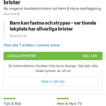
brister
Nu reagerar bostadsministern på Hem & Hyras kartläggning.
28 juli
kl 08:45
Barn kan fastna och strypas – var tionde
lekplats har allvarliga brister
15 juni
kl 07:30
Visa alla 7 artiklar i samma ämne
LOKALA NYHETER
VÄLJ LÄN
20 lokalredaktörer bevakar hela hyres-Sverige. Välj själv vilka
lokala nyheter du vill se!
Ställ in ditt län
Tips & Råd
Hem & Hyra TV