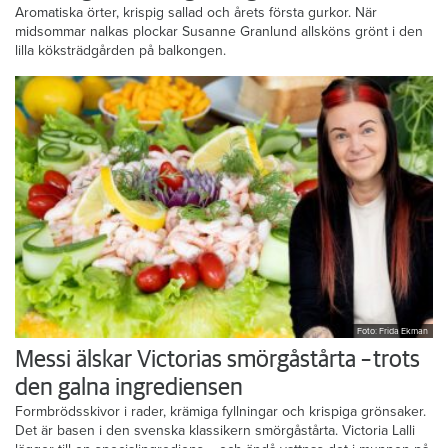
Aromatiska örter, krispig sallad och årets första gurkor. När
midsommar nalkas plockar Susanne Granlund allsköns grönt i den
lilla köksträdgården på balkongen.
Foto: Frida Ekman
Messi älskar Victorias smörgåstårta – trots
den galna ingrediensen
Formbrödsskivor i rader, krämiga fyllningar och krispiga grönsaker.
Det är basen i den svenska klassikern smörgåstårta. Victoria Lalli