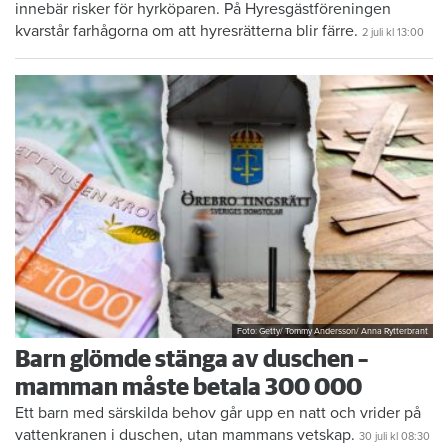
innebär risker för hyrköparen. På Hyresgästföreningen
kvarstår farhågorna om att hyresrätterna blir färre.
2 juli
kl 13:00
Foto: Getty/ Tommy Andersson/ Anna Rytterbrant
Barn glömde stänga av duschen –
mamman måste betala 300 000
Ett barn med särskilda behov går upp en natt och vrider på
vattenkranen i duschen, utan mammans vetskap.
30 juli
kl 08:30