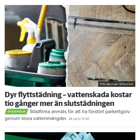
Foto: Montage: Getty/privat
Dyr flyttstädning – vattenskada kostar
tio gånger mer än slutstädningen
Städfirma anmäls för att ha förstört parkettgolv
STOCKHOLM
genom stora vattenmängder.
28 juli
kl 12:40