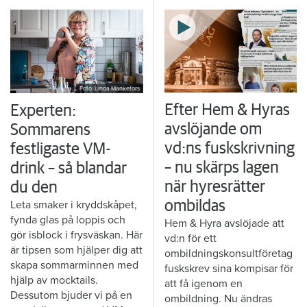
Foto: Linda Mankefors
Efter Hem & Hyras
Experten:
avslöjande om
Sommarens
vd:ns fuskskrivning
festligaste VM-
– nu skärps lagen
drink – så blandar
när hyresrätter
du den
Leta smaker i kryddskåpet,
ombildas
fynda glas på loppis och
Hem & Hyra avslöjade att
gör isblock i frysväskan. Här
vd:n för ett
är tipsen som hjälper dig att
ombildningskonsultföretag
skapa sommarminnen med
fuskskrev sina kompisar för
hjälp av mocktails.
att få igenom en
Dessutom bjuder vi på en
ombildning. Nu ändras