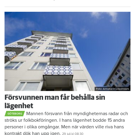
Foto: AnnaKarin Löwendahl
Försvunnen man får behålla sin
lägenhet
Mannen försvann från myndigheternas radar och
GÖTEBORG
ströks ur folkbokföringen. I hans lägenhet bodde 15 andra
personer i olika omgångar. Men när värden ville riva hans
kontrakt dök han upp igen.
29 juli
kl 08:30