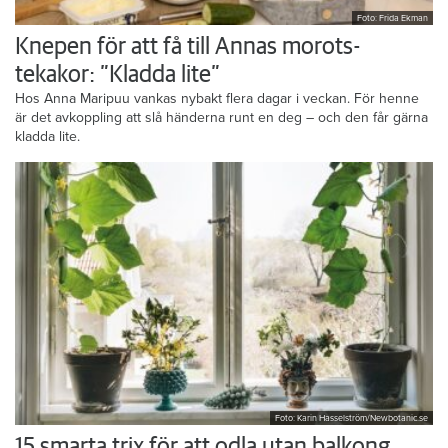
Foto: Frida Ekman
Knepen för att få till Annas morots-
tekakor: ”Kladda lite”
Hos Anna Maripuu vankas nybakt flera dagar i veckan. För henne
är det avkoppling att slå händerna runt en deg – och den får gärna
kladda lite.
Foto: Karin Hasselström/Newbotanic.se
15 smarta trix för att odla utan balkong