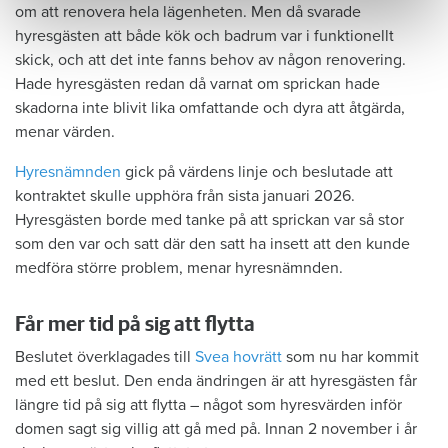
om att renovera hela lägenheten. Men då svarade
hyresgästen att både kök och badrum var i funktionellt
skick, och att det inte fanns behov av någon renovering.
Hade hyresgästen redan då varnat om sprickan hade
skadorna inte blivit lika omfattande och dyra att åtgärda,
menar värden.
Hyresnämnden
gick på värdens linje och beslutade att
kontraktet skulle upphöra från sista januari 2026.
Hyresgästen borde med tanke på att sprickan var så stor
som den var och satt där den satt ha insett att den kunde
medföra större problem, menar hyresnämnden.
Får mer tid på sig att flytta
Beslutet överklagades till
Svea hovrätt
som nu har kommit
med ett beslut. Den enda ändringen är att hyresgästen får
längre tid på sig att flytta – något som hyresvärden inför
domen sagt sig villig att gå med på. Innan 2 november i år