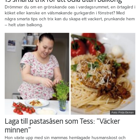
Drömmer du om en grönskande oas i vardagsrummet, en örtagård i
köket eller kanske en välsmakande gurkgardin i fönstret? Med
några smarta tips och trix kan du skapa ett vackert, prunkande hem
– helt utan balkong.
Foto: Frida Ekman
Laga till pastasåsen som Tess: ”Väcker
minnen”
Hon växte upp med sin mammas hemlagade husmanskost och