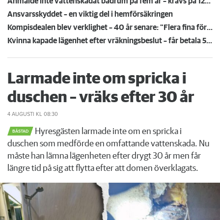
Anmälde inte vattenskadat badrum på fem år – krävs på 125 000 kronor
Ansvarsskyddet – en viktig del i hemförsäkringen
Kompisdealen blev verklighet – 40 år senare: "Flera fina fördelar med att dela bostad"
Kvinna kapade lägenhet efter vräkningsbeslut – får betala 50 000
Larmade inte om spricka i
duschen – vräks efter 30 år
4 AUGUSTI
KL 08:30
Hyresgästen larmade inte om en spricka i
BÅSTAD
duschen som medförde en omfattande vattenskada. Nu
måste han lämna lägenheten efter drygt 30 år men får
längre tid på sig att flytta efter att domen överklagats.