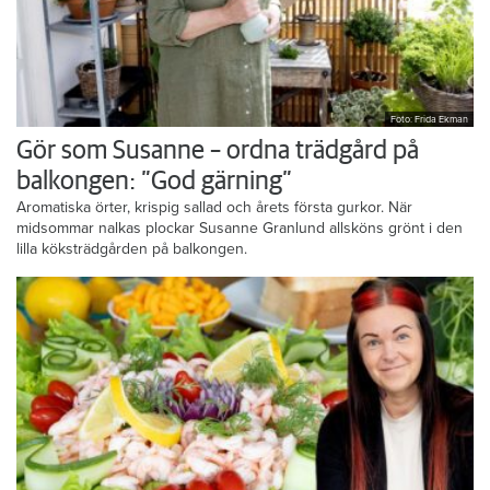
Foto: Frida Ekman
Gör som Susanne – ordna trädgård på
balkongen: ”God gärning”
Aromatiska örter, krispig sallad och årets första gurkor. När
midsommar nalkas plockar Susanne Granlund allsköns grönt i den
lilla köksträdgården på balkongen.