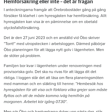
Hemförsäkring eller inte – det är frågan
I anteckningarna framgår att Örebrobostäder gång på gång
försöker få klarhet i om hyresgästen har hemförsäkring. Allt
hyresgästen kan visa är en påminnelse om en obetald
olycksfallsförsäkring.
Det är den 27 juni 2023 och en anställd vid Öbo skriver
”Torrt!” med utropstecken i arbetsloggen. Därmed påbörjar
Öbo planeringen för att lägga nytt golv i lägenheten. Men
de stöter på problem.
Familjen bor kvar i lägenheten under renoveringen med
provisoriska golv. Det ska nu rivas för att lägga dit det
riktiga. I loggen står det att läsa om flera planeringsmöten
med mamman och en släkting till henne: ”
Hembesök hos
hyresgästen för att visa och förklara vilka grejer som måste
flyttas och att de måste komma iväg hemifrån på
morgonen. Arbetet kör igång 07.30
”.
Men när Öbo och hantverkarna dyker upp nästa dag, står