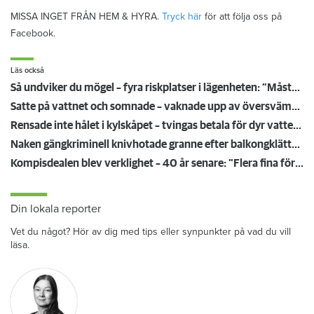
MISSA INGET FRÅN HEM & HYRA.
Tryck här
för att följa oss på
Facebook.
Läs också
Så undviker du mögel – fyra riskplatser i lägenheten: ”Måste städa bort”
Satte på vattnet och somnade – vaknade upp av översvämning hos grannen
Rensade inte hålet i kylskåpet – tvingas betala för dyr vattenskada
Naken gängkriminell knivhotade granne efter balkongklättring
Kompisdealen blev verklighet – 40 år senare: "Flera fina fördelar med att dela bostad"
Din lokala reporter
Vet du något? Hör av dig med tips eller synpunkter på vad du vill
läsa.