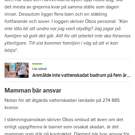
det mesta av grejerna kvar på samma ställe som dagen
innan. Dessutom ligger flera barn och en släkting
fortfarande och sover. I loggen skriver Öbos personal:
”Kan
inte låta bli att undra var jag varit otydlig? Jag jagar på
familjen så gott det går. Allt för att arbetet inte ska försenas
ytterligare. Till sist kommer familjen i väg så att vi kan
börja
”.
Läs också
Anmälde inte vattenskadat badrum på fem år – krävs på 125 000 kronor
Mamman bär ansvar
Notan för att åtgärda vattenskadan landade på 274 885
kronor.
I stämningsansökan skriver Öbos ombud att även om det
enligt uppgifterna är barnet som orsakat skadan, är det
mamman som står på kontraktet. Därmed bär hon ansvar för