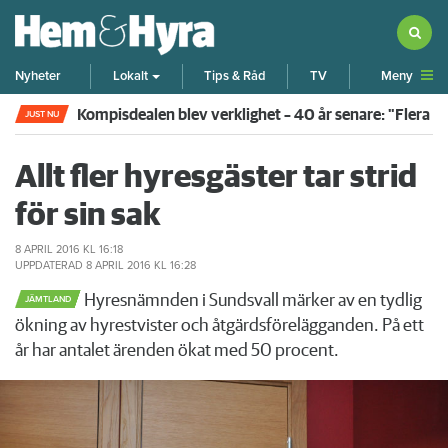
Meny
Nyheter
Lokalt
Tips & Råd
TV
Kompisdealen blev verklighet – 40 år senare: "Flera f
JUST NU
Allt fler hyresgäster tar strid
för sin sak
8 APRIL 2016
KL 16:18
UPPDATERAD
8 APRIL 2016
KL 16:28
Hyresnämnden i Sundsvall märker av en tydlig
JÄMTLAND
ökning av hyrestvister och åtgärdsförelägganden. På ett
år har antalet ärenden ökat med 50 procent.