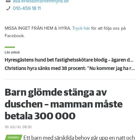
asa.eriksson@hemhyra.se
010-459 18 11
MISSA INGET FRÅN HEM & HYRA.
Tryck här
för att följa oss på
Facebook.
Läs också
Hyresgästens hund bet fastighetsskötare blodig – ägaren döms och förlorar nu lägenheten
Christians hyra sänks med 38 procent: ”Nu kommer jag ha råd att ta körkort”
Barn glömde stänga av
duschen – mamman måste
betala 300 000
30 JULI
KL 08:30
Ett barn med särskilda behov går upp en natt och
ÖREBRO