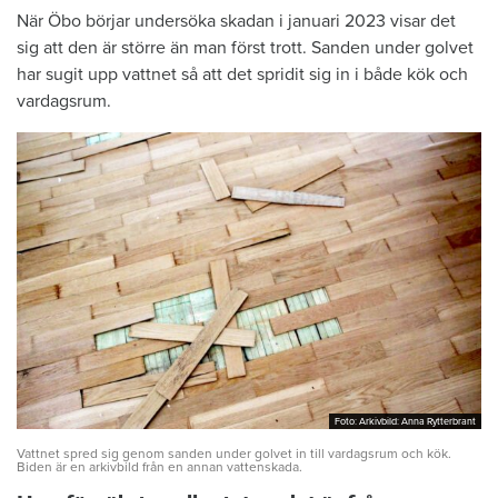
När Öbo börjar undersöka skadan i januari 2023 visar det
sig att den är större än man först trott. Sanden under golvet
har sugit upp vattnet så att det spridit sig in i både kök och
vardagsrum.
Foto: Arkivbild: Anna Rytterbrant
Foto: Arkivbild: Anna Rytterbrant
Vattnet spred sig genom sanden under golvet in till vardagsrum och kök.
Biden är en arkivbild från en annan vattenskada.