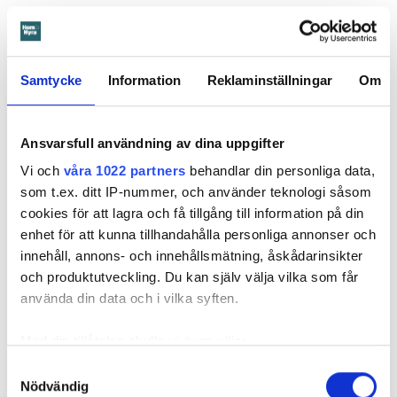
Det var när hyresvärdens hantverkare skulle byta ett
duschmunstycke under hösten förra året som en spricka i
plastmattan på väggen i duschen upptäcktes. Strax efter
detta lät värden ett företag göra en besiktning av
Samtycke
Information
Reklaminställningar
Om
badrummet. Då upptäcktes att vatten läckt från den trasiga
svetsskarven under en längre tid och orsakat omfattande
vattenskador.
Ansvarsfull användning av dina uppgifter
Vi och
våra 1022 partners
behandlar din personliga data,
Därför sade den privata hyresvärden upp hyreskontraktet
som t.ex. ditt IP-nummer, och använder teknologi såsom
med hänvisning till att hyresgästen inte iakttagit sin så
cookies för att lagra och få tillgång till information på din
kallade vårdplikt (se faktaruta). Eftersom han inte gick med
enhet för att kunna tillhandahålla personliga annonser och
på att flytta fick hyresnämnden i Malmö pröva
innehåll, annons- och innehållsmätning, åskådarinsikter
uppsägningen.
och produktutveckling. Du kan själv välja vilka som får
använda din data och i vilka syften.
Med din tillåtelse skulle vi även vilja:
Samla in information om din geografiska plats
Samtyckesval
Nödvändig
som kan ha en noggrannhet på upp till flera meter