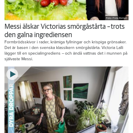
Foto: Frida Ekman
Messi älskar Victorias smörgåstårta – trots
den galna ingrediensen
Formbrödsskivor i rader, krämiga fyllningar och krispiga grönsaker.
Det är basen i den svenska klassikern smörgåstårta. Victoria Lalli
lägger till en specialingrediens – och ändå vattnas det i munnen på
självaste Messi.