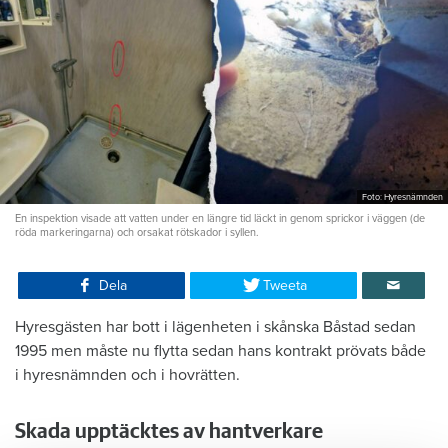
Foto: Hyresnämnden
En inspektion visade att vatten under en längre tid läckt in genom sprickor i väggen (de
röda markeringarna) och orsakat rötskador i syllen.
Dela
Tweeta
Hyresgästen har bott i lägenheten i skånska Båstad sedan
1995 men måste nu flytta sedan hans kontrakt prövats både
i hyresnämnden och i hovrätten.
Skada upptäcktes av hantverkare