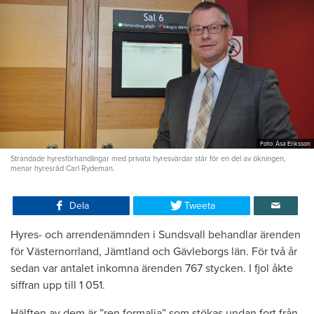
Foto: Åsa Eriksson
Strandade hyresförhandlingar med privata hyresvärdar står för en del av ökningen,
menar hyresråd Carl Rydeman.
Dela
Tweeta
Hyres- och arrendenämnden i Sundsvall behandlar ärenden
för Västernorrland, Jämtland och Gävleborgs län. För två år
sedan var antalet inkomna ärenden 767 stycken. I fjol åkte
siffran upp till 1 051.
Hälften av dem är ”ren formalia” som stökas undan fort från