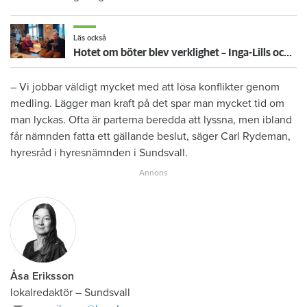
Läs också
Hotet om böter blev verklighet – Inga-Lills och Stirlings hyresvärdar får betala 75 000: ”Herregud så onödigt”
– Vi jobbar väldigt mycket med att lösa konflikter genom
medling. Lägger man kraft på det spar man mycket tid om
man lyckas. Ofta är parterna beredda att lyssna, men ibland
får nämnden fatta ett gällande beslut, säger Carl Rydeman,
hyresråd i hyresnämnden i Sundsvall.
Åsa Eriksson
lokalredaktör
–
Sundsvall