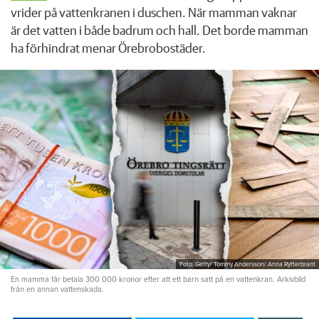
vrider på vattenkranen i duschen. När mamman vaknar
är det vatten i både badrum och hall. Det borde mamman
ha förhindrat menar Örebrobostäder.
Foto: Getty/ Tommy Andersson/ Anna Rytterbrant
En mamma får betala 300 000 kronor efter att ett barn satt på en vattenkran. Arkivbild
från en annan vattenskada.