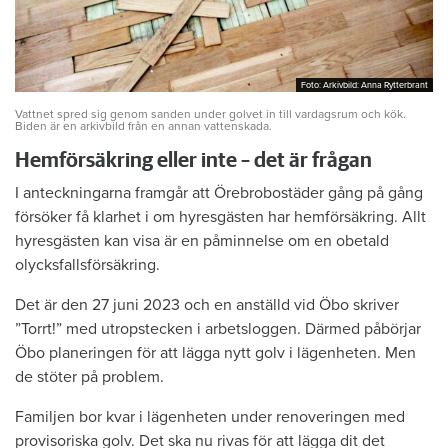
Foto: Arkivbild: Anna Rytterbrant
Foto: Arkivbild: Anna Rytterbrant
Vattnet spred sig genom sanden under golvet in till vardagsrum och kök.
Biden är en arkivbild från en annan vattenskada.
Hemförsäkring eller inte – det är frågan
I anteckningarna framgår att Örebrobostäder gång på gång
försöker få klarhet i om hyresgästen har hemförsäkring. Allt
hyresgästen kan visa är en påminnelse om en obetald
olycksfallsförsäkring.
Det är den 27 juni 2023 och en anställd vid Öbo skriver
”Torrt!” med utropstecken i arbetsloggen. Därmed påbörjar
Öbo planeringen för att lägga nytt golv i lägenheten. Men
de stöter på problem.
Familjen bor kvar i lägenheten under renoveringen med
provisoriska golv. Det ska nu rivas för att lägga dit det