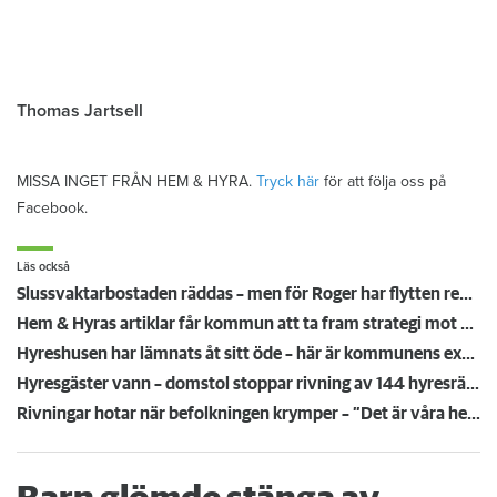
Thomas Jartsell
MISSA INGET FRÅN HEM & HYRA.
Tryck här
för att följa oss på
Facebook.
Läs också
Slussvaktarbostaden räddas – men för Roger har flytten redan gått: "Glad att det bevaras"
Hem & Hyras artiklar får kommun att ta fram strategi mot slumvärdar
Hyreshusen har lämnats åt sitt öde – här är kommunens extrema lösning: ”Då får de stämma oss”
Hyresgäster vann – domstol stoppar rivning av 144 hyresrätter i Vasastan
Rivningar hotar när befolkningen krymper – ”Det är våra hem som försvinner”