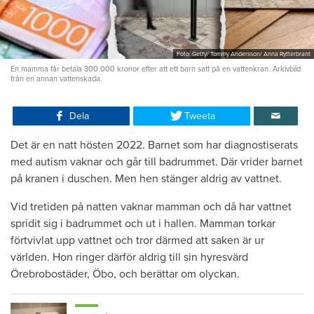
Foto: Getty/ Tommy Andersson/ Anna Rytterbrant
En mamma får betala 300 000 kronor efter att ett barn satt på en vattenkran. Arkivbild
från en annan vattenskada.
Dela
Tweeta
Det är en natt hösten 2022. Barnet som har diagnostiserats
med autism vaknar och går till badrummet. Där vrider barnet
på kranen i duschen. Men hen stänger aldrig av vattnet.
Vid tretiden på natten vaknar mamman och då har vattnet
spridit sig i badrummet och ut i hallen. Mamman torkar
förtvivlat upp vattnet och tror därmed att saken är ur
världen. Hon ringer därför aldrig till sin hyresvärd
Örebrobostäder, Öbo, och berättar om olyckan.