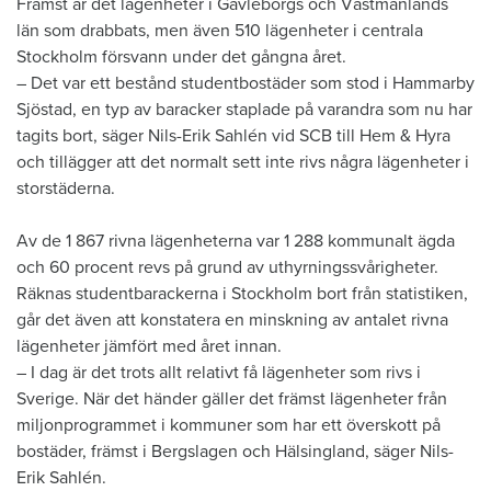
Främst är det lägenheter i Gävleborgs och Västmanlands
län som drabbats, men även 510 lägenheter i centrala
Stockholm försvann under det gångna året.
– Det var ett bestånd studentbostäder som stod i Hammarby
Sjöstad, en typ av baracker staplade på varandra som nu har
tagits bort, säger Nils-Erik Sahlén vid SCB till Hem & Hyra
och tillägger att det normalt sett inte rivs några lägenheter i
storstäderna.
Av de 1 867 rivna lägenheterna var 1 288 kommunalt ägda
och 60 procent revs på grund av uthyrningssvårigheter.
Räknas studentbarackerna i Stockholm bort från statistiken,
går det även att konstatera en minskning av antalet rivna
lägenheter jämfört med året innan.
– I dag är det trots allt relativt få lägenheter som rivs i
Sverige. När det händer gäller det främst lägenheter från
miljonprogrammet i kommuner som har ett överskott på
bostäder, främst i Bergslagen och Hälsingland, säger Nils-
Erik Sahlén.