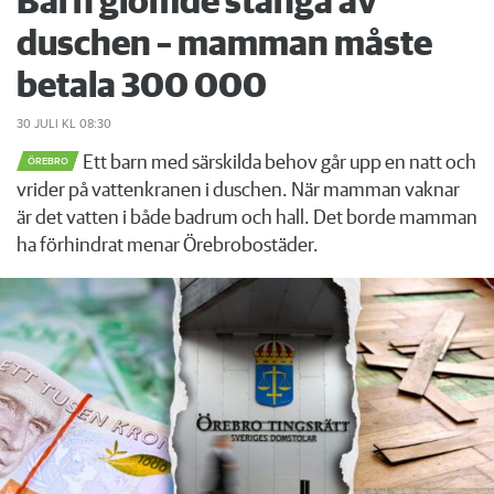
Barn glömde stänga av
duschen – mamman måste
betala 300 000
30 JULI
KL 08:30
Ett barn med särskilda behov går upp en natt och
ÖREBRO
vrider på vattenkranen i duschen. När mamman vaknar
är det vatten i både badrum och hall. Det borde mamman
ha förhindrat menar Örebrobostäder.