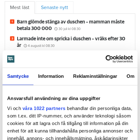
Mest läst
Senaste nytt
Barn glömde stänga av duschen – mamman måste
betala 300 000
30 juli
kl 08:30
Larmade inte om spricka i duschen – vräks efter 30
år
4 augusti
kl 08:30
”Visste inte att man måste ändra adress” – kvinna
döms för folkbokföringsbrott
24 juli
kl 16:10
Flyttfirma anmäls: dök upp tre timmar för sent och
Samtycke
Information
Reklaminställningar
Om
höjde priset på grund av bilköer
24 juli
kl 09:30
Försvunnen man får behålla sin lägenhet
29 juli
kl 08:30
Ansvarsfull användning av dina uppgifter
Vi och
våra 1022 partners
behandlar din personliga data,
som t.ex. ditt IP-nummer, och använder teknologi såsom
cookies för att lagra och få tillgång till information på din
Hem & Hyra TV
enhet för att kunna tillhandahålla personliga annonser och
innehåll, annons- och innehållsmätning, åskådarinsikter