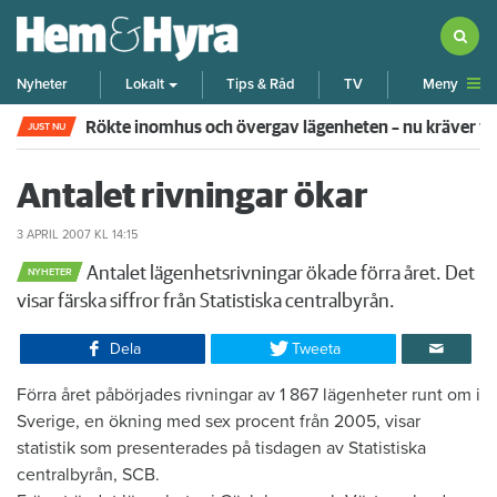
Meny
Nyheter
Lokalt
Tips & Råd
TV
Rökte inomhus och övergav lägenheten – nu kräver 
JUST NU
Antalet rivningar ökar
3 APRIL 2007
KL 14:15
Antalet lägenhetsrivningar ökade förra året. Det
NYHETER
visar färska siffror från Statistiska centralbyrån.​
Dela
Tweeta
Förra året påbörjades rivningar av 1 867 lägenheter runt om i
Sverige, en ökning med sex procent från 2005, visar
statistik som presenterades på tisdagen av Statistiska
centralbyrån, SCB.