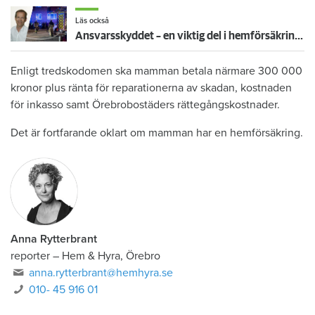
Läs också
Ansvarsskyddet – en viktig del i hemförsäkringen
Enligt tredskodomen ska mamman betala närmare 300 000
kronor plus ränta för reparationerna av skadan, kostnaden
för inkasso samt Örebrobostäders rättegångskostnader.
Det är fortfarande oklart om mamman har en hemförsäkring.
Anna Rytterbrant
reporter
–
Hem & Hyra, Örebro
anna.rytterbrant@hemhyra.se
010- 45 916 01