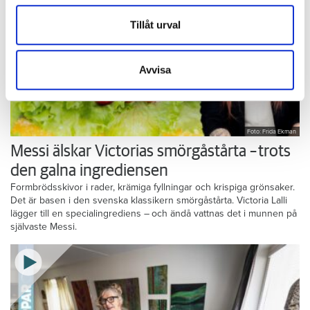
annons- och analysföretag som vi samarbetar med.
Dessa kan i sin tur kombinera informationen med annan
Tillåt urval
information som du har tillhandahållit eller som de har
samlat in när du har använt deras tjänster.
Avvisa
Foto: Frida Ekman
Messi älskar Victorias smörgåstårta – trots
den galna ingrediensen
Formbrödsskivor i rader, krämiga fyllningar och krispiga grönsaker.
Det är basen i den svenska klassikern smörgåstårta. Victoria Lalli
lägger till en specialingrediens – och ändå vattnas det i munnen på
självaste Messi.