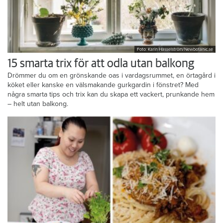
Foto: Karin Hasselström/Newbotanic.se
15 smarta trix för att odla utan balkong
Drömmer du om en grönskande oas i vardagsrummet, en örtagård i
köket eller kanske en välsmakande gurkgardin i fönstret? Med
några smarta tips och trix kan du skapa ett vackert, prunkande hem
– helt utan balkong.