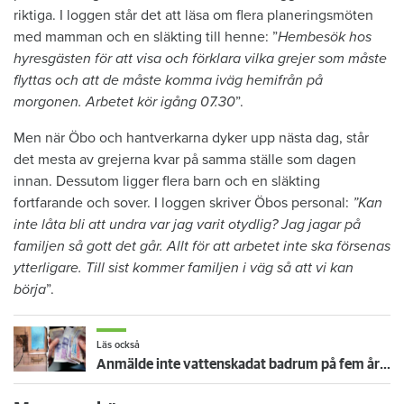
riktiga. I loggen står det att läsa om flera planeringsmöten
med mamman och en släkting till henne: ”
Hembesök hos
hyresgästen för att visa och förklara vilka grejer som måste
flyttas och att de måste komma iväg hemifrån på
morgonen. Arbetet kör igång 07.30
”.
Men när Öbo och hantverkarna dyker upp nästa dag, står
det mesta av grejerna kvar på samma ställe som dagen
innan. Dessutom ligger flera barn och en släkting
fortfarande och sover. I loggen skriver Öbos personal:
”Kan
inte låta bli att undra var jag varit otydlig? Jag jagar på
familjen så gott det går. Allt för att arbetet inte ska försenas
ytterligare. Till sist kommer familjen i väg så att vi kan
börja
”.
Läs också
Anmälde inte vattenskadat badrum på fem år – krävs på 125 000 kronor