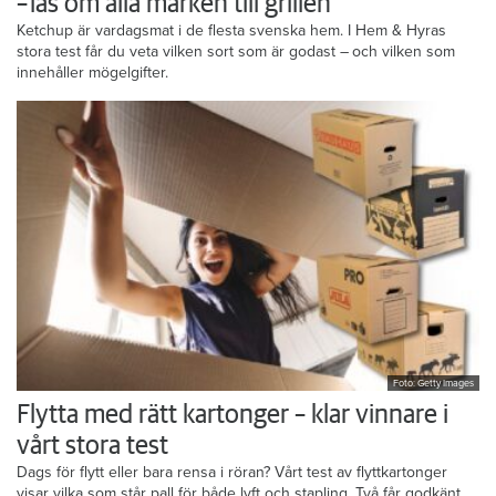
– läs om alla märken till grillen
Ketchup är vardagsmat i de flesta svenska hem. I Hem & Hyras
stora test får du veta vilken sort som är godast – och vilken som
innehåller mögelgifter.
Foto: Getty Images
Flytta med rätt kartonger – klar vinnare i
vårt stora test
Dags för flytt eller bara rensa i röran? Vårt test av flyttkartonger
visar vilka som står pall för både lyft och stapling. Två får godkänt,