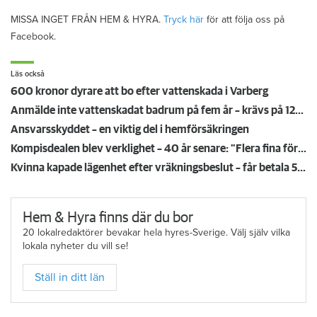
MISSA INGET FRÅN HEM & HYRA.
Tryck här
för att följa oss på
Facebook.
Läs också
600 kronor dyrare att bo efter vattenskada i Varberg
Anmälde inte vattenskadat badrum på fem år – krävs på 125 000 kronor
Ansvarsskyddet – en viktig del i hemförsäkringen
Kompisdealen blev verklighet – 40 år senare: "Flera fina fördelar med att dela bostad"
Kvinna kapade lägenhet efter vräkningsbeslut – får betala 50 000
Hem & Hyra finns där du bor
20 lokalredaktörer bevakar hela hyres-Sverige. Välj själv vilka
lokala nyheter du vill se!
Ställ in ditt län