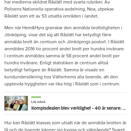
har medierna skildrat Råslätt med svarta rubriker. Av
Polisens Nationella operativa avdelning, Noa, utpekas
Råslätt som ett av 53 utsatta områden i landet.
Men när Hem&Hyra granskar den anmälda brottsligheten i
Jönköping, visar det sig att Råslätt har betydligt färre
anmälda brott än centrum och Jönköpings postort. I Råslätt
anmäldes 2016 tio procent andel brott per hundra invånare.
I centrum anmäldes samma år 58 procent andel brott per
hundra invånare. Enligt statistiken är centrum alltså
betydligt farligare än Råslätt. Samma år visade en
kundundersökning hos Vätterhems alla boende, att den
upplevda tryggheten var lika hög i Råslätt som i centrum.
Läs också
Kompisdealen blev verklighet – 40 år senare: "Flera fina fördelar med att dela bostad"
Hur kan Råslätt klassas som utsatt när de anmälda brotten är
få och de boende känner sig trygga och välmående? Svaret