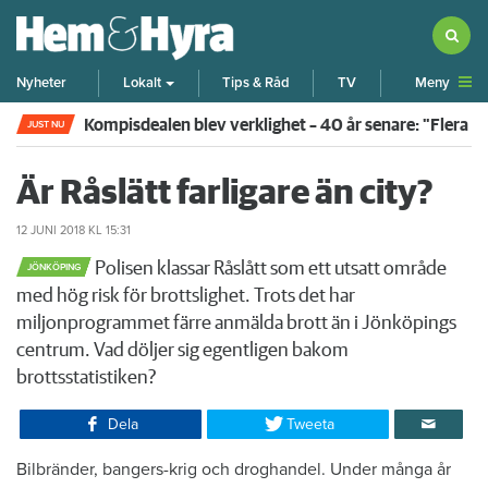
Meny
Nyheter
Lokalt
Tips & Råd
TV
Kompisdealen blev verklighet – 40 år senare: "Flera f
JUST NU
Är Råslätt farligare än city?
12 JUNI 2018
KL 15:31
Polisen klassar Råslått som ett utsatt område
JÖNKÖPING
med hög risk för brottslighet. Trots det har
miljonprogrammet färre anmälda brott än i Jönköpings
centrum. Vad döljer sig egentligen bakom
brottsstatistiken?
Dela
Tweeta
Bilbränder, bangers-krig och droghandel. Under många år