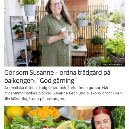
Foto: Frida Ekman
Gör som Susanne – ordna trädgård på
balkongen: ”God gärning”
Aromatiska örter, krispig sallad och årets första gurkor. När
midsommar nalkas plockar Susanne Granlund allsköns grönt i den
lilla köksträdgården på balkongen.