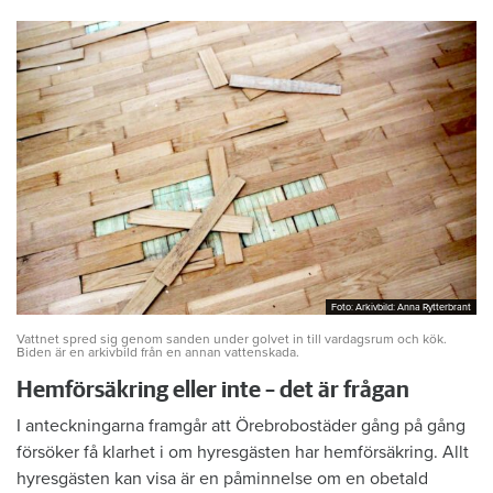
Foto: Arkivbild: Anna Rytterbrant
Foto: Arkivbild: Anna Rytterbrant
Vattnet spred sig genom sanden under golvet in till vardagsrum och kök.
Biden är en arkivbild från en annan vattenskada.
Hemförsäkring eller inte – det är frågan
I anteckningarna framgår att Örebrobostäder gång på gång
försöker få klarhet i om hyresgästen har hemförsäkring. Allt
hyresgästen kan visa är en påminnelse om en obetald