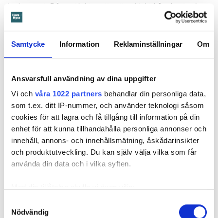
badrummet. Då upptäcktes att vatten läckt från den trasiga
svetsskarven under en längre tid och orsakat omfattande
vattenskador.
Samtycke
Information
Reklaminställningar
Om
Därför sade den privata hyresvärden upp hyreskontraktet
med hänvisning till att hyresgästen inte iakttagit sin så
kallade vårdplikt (se faktaruta). Eftersom han inte gick med
Ansvarsfull användning av dina uppgifter
på att flytta fick hyresnämnden i Malmö pröva
Vi och
våra 1022 partners
behandlar din personliga data,
uppsägningen.
som t.ex. ditt IP-nummer, och använder teknologi såsom
cookies för att lagra och få tillgång till information på din
enhet för att kunna tillhandahålla personliga annonser och
innehåll, annons- och innehållsmätning, åskådarinsikter
och produktutveckling. Du kan själv välja vilka som får
använda din data och i vilka syften.
Med din tillåtelse skulle vi även vilja:
Samla in information om din geografiska plats
Samtyckesval
Nödvändig
som kan ha en noggrannhet på upp till flera meter