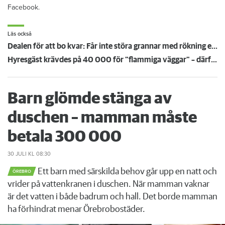
Facebook.
Läs också
Dealen för att bo kvar: Får inte störa grannar med rökning eller utsätta dem för brandfara
Hyresgäst krävdes på 40 000 för "flammiga väggar" – därför höll inte värdens bevis i rätten
Barn glömde stänga av
duschen – mamman måste
betala 300 000
30 JULI
KL 08:30
Ett barn med särskilda behov går upp en natt och
ÖREBRO
vrider på vattenkranen i duschen. När mamman vaknar
är det vatten i både badrum och hall. Det borde mamman
ha förhindrat menar Örebrobostäder.