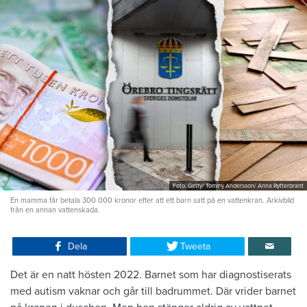
Foto: Getty/ Tommy Andersson/ Anna Rytterbrant
En mamma får betala 300 000 kronor efter att ett barn satt på en vattenkran. Arkivbild
från en annan vattenskada.
Dela
Tweeta
Det är en natt hösten 2022. Barnet som har diagnostiserats
med autism vaknar och går till badrummet. Där vrider barnet