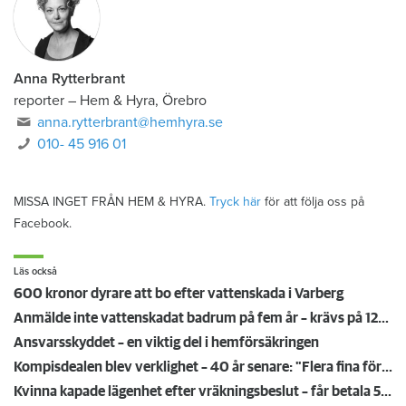
Anna Rytterbrant
reporter
–
Hem & Hyra, Örebro
anna.rytterbrant@hemhyra.se
010- 45 916 01
MISSA INGET FRÅN HEM & HYRA.
Tryck här
för att följa oss på
Facebook.
Läs också
600 kronor dyrare att bo efter vattenskada i Varberg
Anmälde inte vattenskadat badrum på fem år – krävs på 125 000 kronor
Ansvarsskyddet – en viktig del i hemförsäkringen
Kompisdealen blev verklighet – 40 år senare: "Flera fina fördelar med att dela bostad"
Kvinna kapade lägenhet efter vräkningsbeslut – får betala 50 000