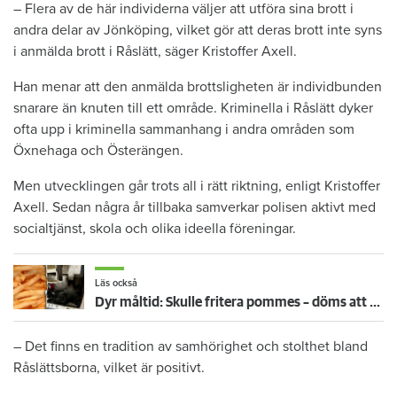
– Flera av de här individerna väljer att utföra sina brott i
andra delar av Jönköping, vilket gör att deras brott inte syns
i anmälda brott i Råslätt, säger Kristoffer Axell.
Han menar att den anmälda brottsligheten är individbunden
snarare än knuten till ett område. Kriminella i Råslätt dyker
ofta upp i kriminella sammanhang i andra områden som
Öxnehaga och Österängen.
Men utvecklingen går trots all i rätt riktning, enligt Kristoffer
Axell. Sedan några år tillbaka samverkar polisen aktivt med
socialtjänst, skola och olika ideella föreningar.
Läs också
Dyr måltid: Skulle fritera pommes – döms att betala 223 419 kronor för köksbrand
– Det finns en tradition av samhörighet och stolthet bland
Råslättsborna, vilket är positivt.