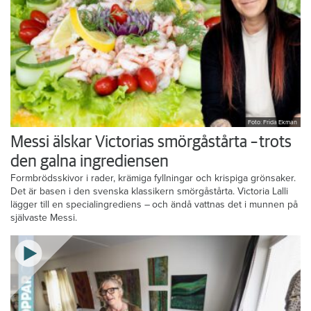
Foto: Frida Ekman
Messi älskar Victorias smörgåstårta – trots
den galna ingrediensen
Formbrödsskivor i rader, krämiga fyllningar och krispiga grönsaker.
Det är basen i den svenska klassikern smörgåstårta. Victoria Lalli
lägger till en specialingrediens – och ändå vattnas det i munnen på
självaste Messi.