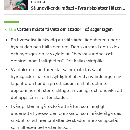
Läs också
Så undviker du mögel – fyra riskplatser i lägenheten: ”Måste städa bort”
Fakta:
Värden måste få veta om skador – så säger lagen
En hyresgäst är skyldig att väl vårda lägenheten under
hyrestiden och hålla den ren. Den ska vara i gott skick
och hyresgästen är skyldig att ”bevara sundhet och
ordning inom fastigheten”. Det kallas vårdplikt.
Vårdplikten kan förenklat sammanfattas så att
hyresgästen har en skyldighet att vid användningen av
lägenheten handla på ett sådant sätt att det inte
uppkommer ett större slitage än vanligt och undvika att
det uppstår risker för skador.
I vårdplikten ingår också att så fort som möjligt
underrätta hyresvärden om skador som måste åtgärdas
snabbt för att mer omfattande skador inte ska uppstå,
som till exempel vattenläckor.