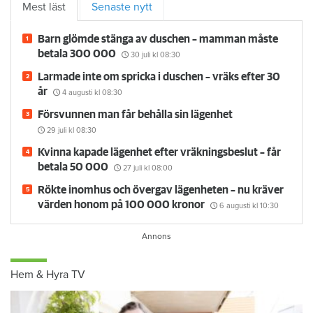
Mest läst
Senaste nytt
Barn glömde stänga av duschen – mamman måste
betala 300 000
30 juli
kl 08:30
Larmade inte om spricka i duschen – vräks efter 30
år
4 augusti
kl 08:30
Försvunnen man får behålla sin lägenhet
29 juli
kl 08:30
Kvinna kapade lägenhet efter vräkningsbeslut – får
betala 50 000
27 juli
kl 08:00
Rökte inomhus och övergav lägenheten – nu kräver
värden honom på 100 000 kronor
6 augusti
kl 10:30
Hem & Hyra TV