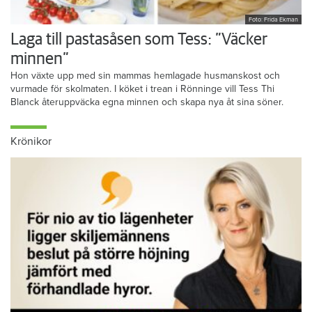
Foto: Frida Ekman
Laga till pastasåsen som Tess: ”Väcker
minnen”
Hon växte upp med sin mammas hemlagade husmanskost och
vurmade för skolmaten. I köket i trean i Rönninge vill Tess Thi
Blanck återuppväcka egna minnen och skapa nya åt sina söner.
Krönikor