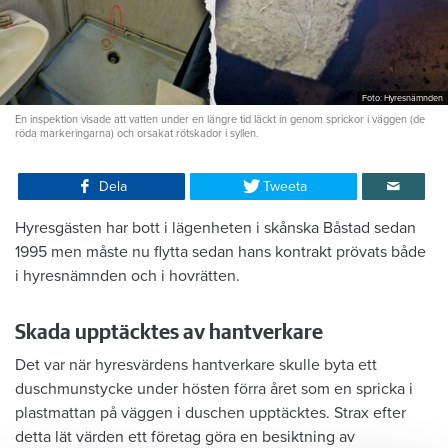
Foto: Hyresnämnden
En inspektion visade att vatten under en längre tid läckt in genom sprickor i väggen (de
röda markeringarna) och orsakat rötskador i syllen.
Dela
Tweeta
Hyresgästen har bott i lägenheten i skånska Båstad sedan
1995 men måste nu flytta sedan hans kontrakt prövats både
i hyresnämnden och i hovrätten.
Skada upptäcktes av hantverkare
Det var när hyresvärdens hantverkare skulle byta ett
duschmunstycke under hösten förra året som en spricka i
plastmattan på väggen i duschen upptäcktes. Strax efter
detta lät värden ett företag göra en besiktning av