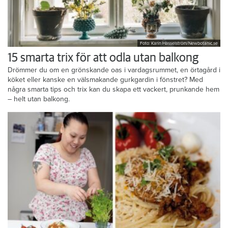
Foto: Karin Hasselström/Newbotanic.se
15 smarta trix för att odla utan balkong
Drömmer du om en grönskande oas i vardagsrummet, en örtagård i
köket eller kanske en välsmakande gurkgardin i fönstret? Med
några smarta tips och trix kan du skapa ett vackert, prunkande hem
– helt utan balkong.