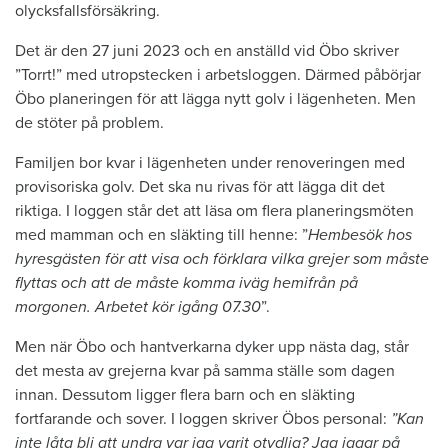
olycksfallsförsäkring.
Det är den 27 juni 2023 och en anställd vid Öbo skriver
”Torrt!” med utropstecken i arbetsloggen. Därmed påbörjar
Öbo planeringen för att lägga nytt golv i lägenheten. Men
de stöter på problem.
Familjen bor kvar i lägenheten under renoveringen med
provisoriska golv. Det ska nu rivas för att lägga dit det
riktiga. I loggen står det att läsa om flera planeringsmöten
med mamman och en släkting till henne: ”
Hembesök hos
hyresgästen för att visa och förklara vilka grejer som måste
flyttas och att de måste komma iväg hemifrån på
morgonen. Arbetet kör igång 07.30
”.
Men när Öbo och hantverkarna dyker upp nästa dag, står
det mesta av grejerna kvar på samma ställe som dagen
innan. Dessutom ligger flera barn och en släkting
fortfarande och sover. I loggen skriver Öbos personal:
”Kan
inte låta bli att undra var jag varit otydlig? Jag jagar på