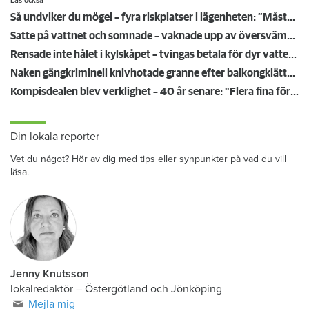
Läs också
Så undviker du mögel – fyra riskplatser i lägenheten: ”Måste städa bort”
Satte på vattnet och somnade – vaknade upp av översvämning hos grannen
Rensade inte hålet i kylskåpet – tvingas betala för dyr vattenskada
Naken gängkriminell knivhotade granne efter balkongklättring
Kompisdealen blev verklighet – 40 år senare: "Flera fina fördelar med att dela bostad"
Din lokala reporter
Vet du något? Hör av dig med tips eller synpunkter på vad du vill
läsa.
Jenny Knutsson
lokalredaktör
–
Östergötland och Jönköping
Mejla mig