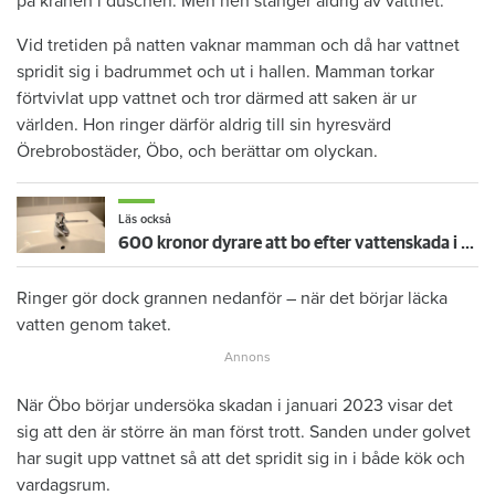
på kranen i duschen. Men hen stänger aldrig av vattnet.
Vid tretiden på natten vaknar mamman och då har vattnet
spridit sig i badrummet och ut i hallen. Mamman torkar
förtvivlat upp vattnet och tror därmed att saken är ur
världen. Hon ringer därför aldrig till sin hyresvärd
Örebrobostäder, Öbo, och berättar om olyckan.
Läs också
600 kronor dyrare att bo efter vattenskada i Varberg
Ringer gör dock grannen nedanför – när det börjar läcka
vatten genom taket.
När Öbo börjar undersöka skadan i januari 2023 visar det
sig att den är större än man först trott. Sanden under golvet
har sugit upp vattnet så att det spridit sig in i både kök och
vardagsrum.