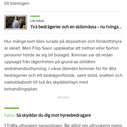
till tidningen.
Läs också
Två bedrägerier och en skilsmässa – nu tvingas Annika flytta runt i jakt på lägre hyra
Hur många som blev lurade på deposition och förskottshyra
är oklart. Men Filip Savic uppskattar att tretton eller fjorton
personer hörde av sig till bolaget. Kvinnan var då redan
uppsagd från lägenheten på grund av otillåten
andrahandsuthyrning. I våras dömdes kvinnan för för åtta
bedrägerier och ett bedrägeriförsök, samt stöld, snatteri och
narkotikabrott till två års skyddstillsyn med
behandlingsplan.
Fakta:
Så skyddar du dig mot hyresbedragare
1.Träffa uthyraren personligen. Be alltid om uthyrarens namn