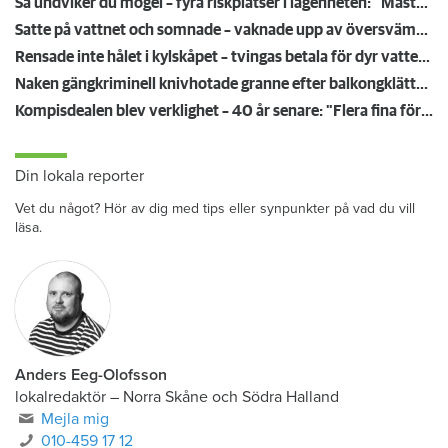
Så undviker du mögel – fyra riskplatser i lägenheten: ”Måste städa bort”
Satte på vattnet och somnade – vaknade upp av översvämning hos grannen
Rensade inte hålet i kylskåpet – tvingas betala för dyr vattenskada
Naken gängkriminell knivhotade granne efter balkongklättring
Kompisdealen blev verklighet – 40 år senare: "Flera fina fördelar med att dela bostad"
Din lokala reporter
Vet du något? Hör av dig med tips eller synpunkter på vad du vill
läsa.
Anders Eeg-Olofsson
lokalredaktör
–
Norra Skåne och Södra Halland
Mejla mig
010-459 17 12