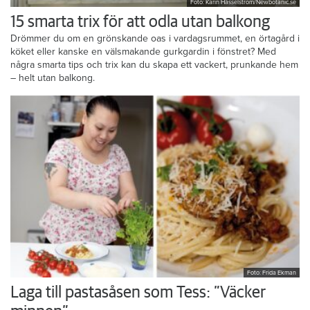
Foto: Karin Hasselström/Newbotanic.se
15 smarta trix för att odla utan balkong
Drömmer du om en grönskande oas i vardagsrummet, en örtagård i
köket eller kanske en välsmakande gurkgardin i fönstret? Med
några smarta tips och trix kan du skapa ett vackert, prunkande hem
– helt utan balkong.
Foto: Frida Ekman
Laga till pastasåsen som Tess: ”Väcker