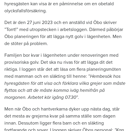
hyresgästen kan visa är en påminnelse om en obetald
olycksfallsförsäkring.
Det är den 27 juni 2023 och en anställd vid Öbo skriver
”Torrt!” med utropstecken i arbetsloggen. Därmed påbörjar
Öbo planeringen för att lägga nytt golv i lägenheten. Men
de stöter på problem.
Familjen bor kvar i lägenheten under renoveringen med
provisoriska golv. Det ska nu rivas för att lägga dit det
riktiga. I loggen står det att läsa om flera planeringsmöten
med mamman och en släkting till henne: ”
Hembesök hos
hyresgästen för att visa och förklara vilka grejer som måste
flyttas och att de måste komma iväg hemifrån på
morgonen. Arbetet kör igång 07.30
”.
Men när Öbo och hantverkarna dyker upp nästa dag, står
det mesta av grejerna kvar på samma ställe som dagen
innan. Dessutom ligger flera barn och en släkting
fortfarande och sover. I loggen skriver Öbos personal:
”Kan