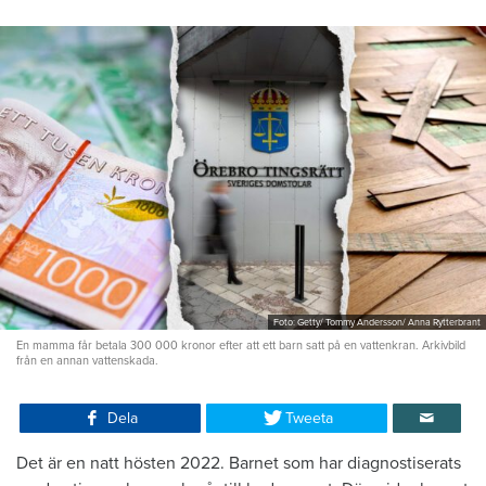
Foto: Getty/ Tommy Andersson/ Anna Rytterbrant
En mamma får betala 300 000 kronor efter att ett barn satt på en vattenkran. Arkivbild
från en annan vattenskada.
Dela
Tweeta
Det är en natt hösten 2022. Barnet som har diagnostiserats