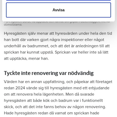
samlat in när du har använt deras tjänster.
Avvisa
Foto: Hyresnämnden
Foto: Hyresnämnden
Hyresgästen borde ha upptäckt och larmat om glipan i duschväggen, menar
domstolarna.
Hyresgästen själv menar att hyresvärden under hela den tid
han bott där varken gjort några inspektioner eller något
underhåll av badrummet, och att det är anledningen till att
sprickan har kunnat uppstå. Sprickan var heller inte så lätt
att upptäcka, menar han.
Tyckte inte renovering var nödvändig
Värden har en annan uppfattning, och påpekar att företaget
redan 2024 vände sig till hyresgästen med ett erbjudande
om att renovera hela lägenheten. Men då svarade
hyresgästen att både kök och badrum var i funktionellt
skick, och att det inte fanns behov av någon renovering.
Hade hyresgästen redan då varnat om sprickan hade