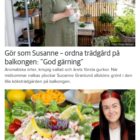
Foto: Frida Ekman
Gör som Susanne – ordna trädgård på
balkongen: ”God gärning”
Aromatiska örter, krispig sallad och årets första gurkor. När
midsommar nalkas plockar Susanne Granlund allsköns grönt i den
lilla köksträdgården på balkongen.