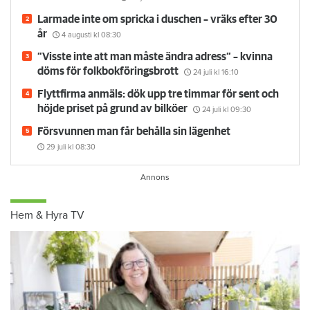
Larmade inte om spricka i duschen – vräks efter 30
år
4 augusti
kl 08:30
”Visste inte att man måste ändra adress” – kvinna
döms för folkbokföringsbrott
24 juli
kl 16:10
Flyttfirma anmäls: dök upp tre timmar för sent och
höjde priset på grund av bilköer
24 juli
kl 09:30
Försvunnen man får behålla sin lägenhet
29 juli
kl 08:30
Hem & Hyra TV