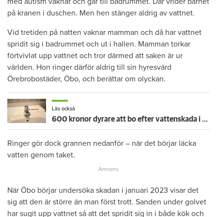
med autism vaknar och går till badrummet. Där vrider barnet
på kranen i duschen. Men hen stänger aldrig av vattnet.
Vid tretiden på natten vaknar mamman och då har vattnet
spridit sig i badrummet och ut i hallen. Mamman torkar
förtvivlat upp vattnet och tror därmed att saken är ur
världen. Hon ringer därför aldrig till sin hyresvärd
Örebrobostäder, Öbo, och berättar om olyckan.
Läs också
600 kronor dyrare att bo efter vattenskada i Varberg
Ringer gör dock grannen nedanför – när det börjar läcka
vatten genom taket.
När Öbo börjar undersöka skadan i januari 2023 visar det
sig att den är större än man först trott. Sanden under golvet
har sugit upp vattnet så att det spridit sig in i både kök och