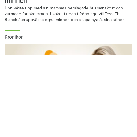
minnen”
Hon växte upp med sin mammas hemlagade husmanskost och
vurmade för skolmaten. I köket i trean i Rönninge vill Tess Thi
Blanck återuppväcka egna minnen och skapa nya åt sina söner.
Krönikor
Du läser:
Bedragare hyrde ut samma lägenhet 14 gånger
Hem & Hyras chefredaktör: Skiljemännen