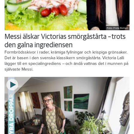
Foto: Frida Ekman
Messi älskar Victorias smörgåstårta – trots
den galna ingrediensen
Formbrödsskivor i rader, krämiga fyllningar och krispiga grönsaker.
Det är basen i den svenska klassikern smörgåstårta. Victoria Lalli
lägger till en specialingrediens – och ändå vattnas det i munnen på
självaste Messi.