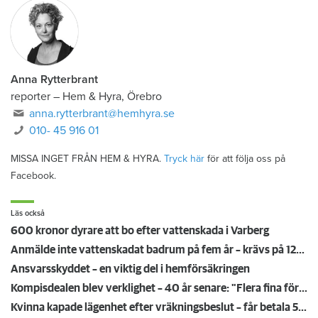
Anna Rytterbrant
reporter
–
Hem & Hyra, Örebro
anna.rytterbrant@hemhyra.se
010- 45 916 01
MISSA INGET FRÅN HEM & HYRA.
Tryck här
för att följa oss på
Facebook.
Läs också
600 kronor dyrare att bo efter vattenskada i Varberg
Anmälde inte vattenskadat badrum på fem år – krävs på 125 000 kronor
Ansvarsskyddet – en viktig del i hemförsäkringen
Kompisdealen blev verklighet – 40 år senare: "Flera fina fördelar med att dela bostad"
Kvinna kapade lägenhet efter vräkningsbeslut – får betala 50 000