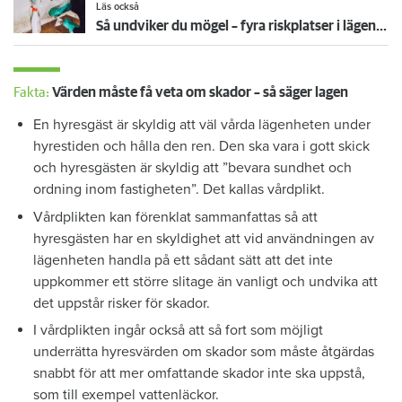
Läs också
Så undviker du mögel – fyra riskplatser i lägenheten: ”Måste städa bort”
Fakta:
Värden måste få veta om skador – så säger lagen
En hyresgäst är skyldig att väl vårda lägenheten under
hyrestiden och hålla den ren. Den ska vara i gott skick
och hyresgästen är skyldig att ”bevara sundhet och
ordning inom fastigheten”. Det kallas vårdplikt.
Vårdplikten kan förenklat sammanfattas så att
hyresgästen har en skyldighet att vid användningen av
lägenheten handla på ett sådant sätt att det inte
uppkommer ett större slitage än vanligt och undvika att
det uppstår risker för skador.
I vårdplikten ingår också att så fort som möjligt
underrätta hyresvärden om skador som måste åtgärdas
snabbt för att mer omfattande skador inte ska uppstå,
som till exempel vattenläckor.