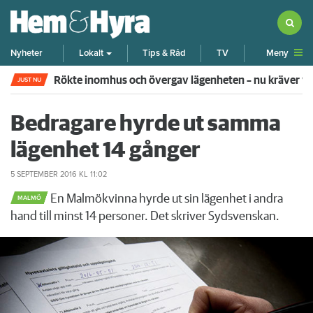
Meny
Nyheter
Lokalt
Tips & Råd
TV
Rökte inomhus och övergav lägenheten – nu kräver 
JUST NU
Bedragare hyrde ut samma
lägenhet 14 gånger
5 SEPTEMBER 2016
KL 11:02
En Malmökvinna hyrde ut sin lägenhet i andra
MALMÖ
hand till minst 14 personer. Det skriver Sydsvenskan.