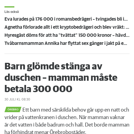
Läs också
Eva lurades på 176 000 i romansbedrägeri – tvingades bli inneboende: ”Kände mig hjärntvättad”
Agnetha förlorade allt i ett kryptobedrägeri och blev vräkt: "Det är en katastrof"
Hyresgäst döms för att ha "tvättat" 150 000 kronor – hävdar att han hotades av andrahandshyresgäst
Tvåbarnsmamman Annika har flyttat sex gånger i jakt på en lägre hyra – sover på soffan
Barn glömde stänga av
duschen – mamman måste
betala 300 000
30 JULI
KL 08:30
Ett barn med särskilda behov går upp en natt och
ÖREBRO
vrider på vattenkranen i duschen. När mamman vaknar
är det vatten i både badrum och hall. Det borde mamman
ha förhindrat menar Örebrobostäder.