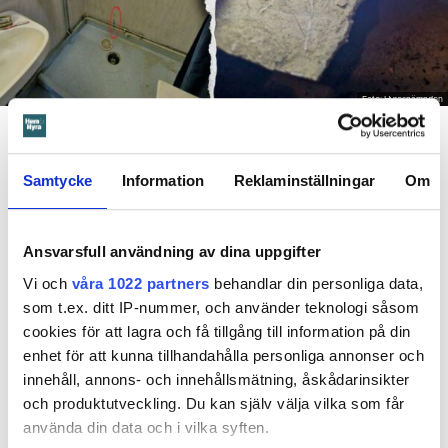
Foto: Hyresnämnden
En inspektion visade att vatten under en längre tid läckt in genom sprickor i väggen (de
röda markeringarna) och orsakat rötskador i syllen.
Samtycke
Information
Reklaminställningar
Om
Dela
Tweeta
Hyresgästen har bott i lägenheten i skånska Båstad sedan
1995 men måste nu flytta sedan hans kontrakt prövats både
Ansvarsfull användning av dina uppgifter
i hyresnämnden och i hovrätten.
Vi och
våra 1022 partners
behandlar din personliga data,
som t.ex. ditt IP-nummer, och använder teknologi såsom
cookies för att lagra och få tillgång till information på din
Skada upptäcktes av hantverkare
enhet för att kunna tillhandahålla personliga annonser och
Det var när hyresvärdens hantverkare skulle byta ett
innehåll, annons- och innehållsmätning, åskådarinsikter
duschmunstycke under hösten förra året som en spricka i
och produktutveckling. Du kan själv välja vilka som får
plastmattan på väggen i duschen upptäcktes. Strax efter
använda din data och i vilka syften.
detta lät värden ett företag göra en besiktning av