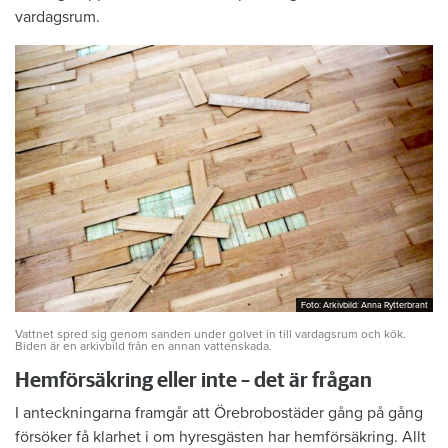
vardagsrum.
Foto: Arkivbild: Anna Rytterbrant
Foto: Arkivbild: Anna Rytterbrant
Vattnet spred sig genom sanden under golvet in till vardagsrum och kök.
Biden är en arkivbild från en annan vattenskada.
Hemförsäkring eller inte – det är frågan
I anteckningarna framgår att Örebrobostäder gång på gång
försöker få klarhet i om hyresgästen har hemförsäkring. Allt