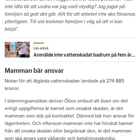
inte låta bli att undra var jag varit otydlig? Jag jagar på
familjen så gott det går. Allt för att arbetet inte ska försenas
ytterligare. Till sist kommer familjen i väg så att vi kan
börja
”.
Läs också
Anmälde inte vattenskadat badrum på fem år – krävs på 125 000 kronor
Mamman bär ansvar
Notan för att åtgärda vattenskadan landade på 274 885
kronor.
I stämningsansökan skriver Öbos ombud att även om det
enligt uppgifterna är barnet som orsakat skadan, är det
mamman som står på kontraktet. Därmed bär hon ansvar för
lägenheten. Och eftersom mamman inte har hindrat barnet
från att orsaka skadan eller begränsat den, är det mamman
som ska anses vara vållande och betalningsskyldig.