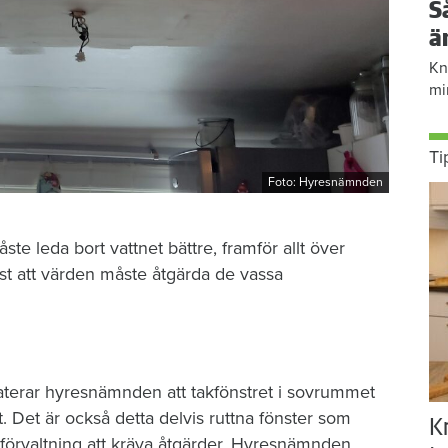
S
ä
Kn
mi
Ti
Foto: Hyresnämnden
e leda bort vattnet bättre, framför allt över
st att värden måste åtgärda de vassa
erar hyresnämnden att takfönstret i sovrummet
. Det är också detta delvis ruttna fönster som
K
förvaltning att kräva åtgärder. Hyresnämnden