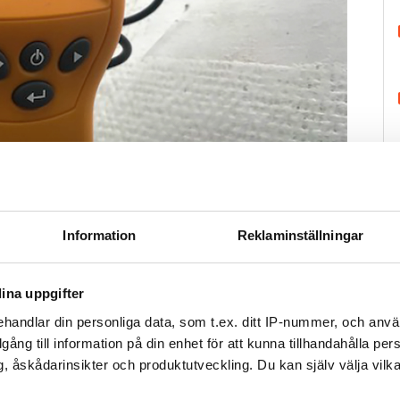
Foto: Kungsbacka kommun
ocent vid en kontroll av ett fuktskadat takfönster i januari i år.
 andra brister i sitt boende:
H
Information
Reklaminställningar
ttenskada är endast fläckvis grundmålat.
å utsidan. Men vid regnväder forsar ändå vatten
tan, eftersom de äldre hängrännorna läcker.
ina uppgifter
ett litet trappsteg. Där sticker badrumsgolvets
handlar din personliga data, som t.ex. ditt IP-nummer, och anv
ador.
illgång till information på din enhet för att kunna tillhandahålla pe
, åskådarinsikter och produktutveckling. Du kan själv välja vilk
a insatser, menar å sin sida att alla brister