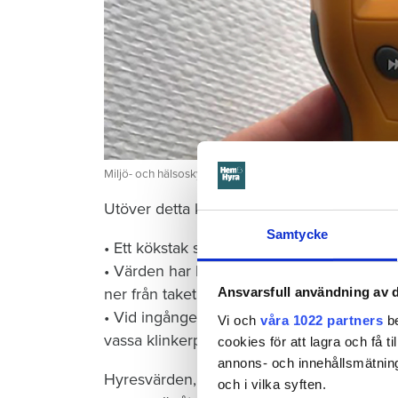
Miljö- och hälsoskyddsinspektörens fuktmätare visar 38,1 pr
Utöver detta klagar hyresgästerna på en rad
Samtycke
• Ett kökstak som värden lagat efter en va
• Värden har bytt ut en trasig hängränna p
ner från taket och ut över ytterdörr och al
Ansvarsfull användning av d
• Vid ingången till ett av badrummen finns 
Vi och
våra 1022 partners
be
vassa klinkerplattor ut, med risk för skärsk
cookies för att lagra och få t
annons- och innehållsmätning
Hyresvärden, som alltså redan har gjort viss
och i vilka syften.