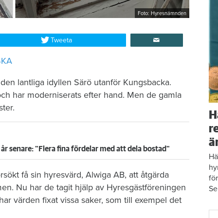
Foto: Hyresnämnden
Tweeta
SKA
 den lantliga idyllen Särö utanför Kungsbacka.
och har moderniserats efter hand. Men de gamla
ter.
H
r
ä
år senare: "Flera fina fördelar med att dela bostad"
Hä
hy
rsökt få sin hyresvärd, Alwiga AB, att åtgärda
fö
men. Nu har de tagit hjälp av Hyresgästföreningen
Se
 värden fixat vissa saker, som till exempel det