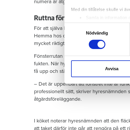
numera är åtgärdade.
Med din tillåtelse skulle vi äve
Ruttna fönster efter bristande 
Samla in information 
Identifiera din enhet 
Samtyckesval
För att själva kunna bedöma frågan åker hy
Ta reda på mer om hur dina pe
Nödvändig
Hemma hos den ena hyresgästen konstater
eller dra tillbaka ditt samtyc
mycket riktigt har ruttnat, och att skadorna
Vi använder enhetsidentifierar
Fönsterrutan är blöt på insidan och hyres
sociala medier och analysera 
fukten. När hyresnämndens ledamöter försö
till de sociala medier och a
Avvisa
få upp och stänga igen.
med annan information som du 
– Det är uppenbart att fönstret inte är fun
professionellt sätt, skriver hyresnämnden se
åtgärdsföreläggande.
I köket noterar hyresnämnden att den fläc
att taket därför inte går att rengöra på ett 