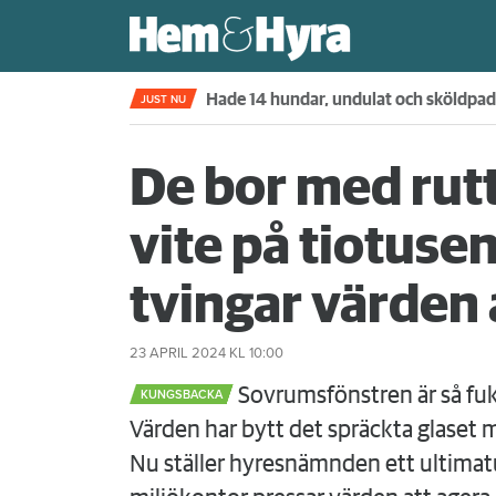
Kompisdealen blev verklighet – 40 år s
JUST NU
De bor med rut
vite på tiotuse
tvingar värden a
23 APRIL 2024
KL 10:00
Sovrumsfönstren är så fuk
KUNGSBACKA
Värden har bytt det spräckta glaset m
Nu ställer hyresnämnden ett ultim