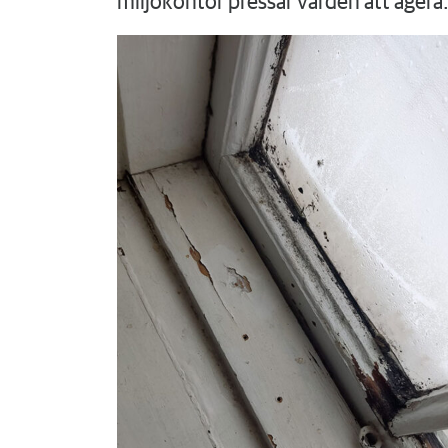
miljökontor pressar värden att agera