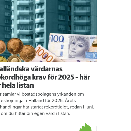
alländska värdarnas
ekordhöga krav för 2025 – här
r hela listan
r samlar vi bostadsbolagens yrkanden om
reshöjningar i Halland för 2025. Årets
rhandlingar har startat rekordtidigt, redan i juni.
 om du hittar din egen värd i listan.