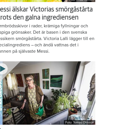
essi älskar Victorias smörgåstårta
 trots den galna ingrediensen
rmbrödsskivor i rader, krämiga fyllningar och
ispiga grönsaker. Det är basen i den svenska
assikern smörgåstårta. Victoria Lalli lägger till en
ecialingrediens – och ändå vattnas det i
nnen på självaste Messi.
Foto: Tomas Ohlsson