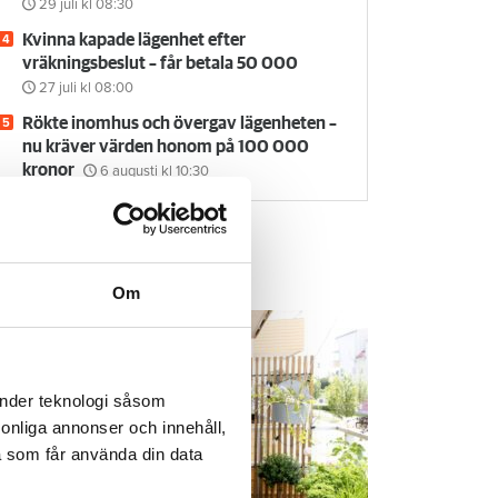
29 juli
kl 08:30
Kvinna kapade lägenhet efter
vräkningsbeslut – får betala 50 000
27 juli
kl 08:00
Rökte inomhus och övergav lägenheten –
nu kräver värden honom på 100 000
kronor
6 augusti
kl 10:30
em & Hyra TV
Om
änder teknologi såsom
rsonliga annonser och innehåll,
a som får använda din data