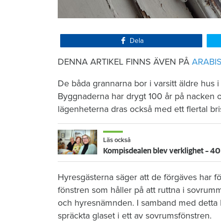
Dela
DENNA ARTIKEL FINNS ÄVEN PÅ
ARABI
De båda grannarna bor i varsitt äldre hus i
Byggnaderna har drygt 100 år på nacken 
lägenheterna dras också med ett flertal bris
Läs också
Kompisdealen blev verklighet – 40 
Hyresgästerna säger att de förgäves har fö
fönstren som håller på att ruttna i sovrum
och hyresnämnden. I samband med detta har
spräckta glaset i ett av sovrumsfönstren.