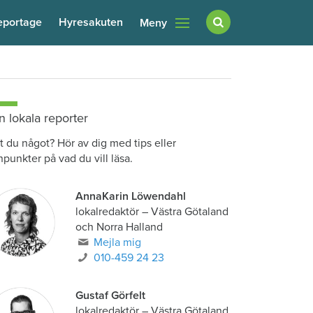
eportage
Hyresakuten
Meny
n lokala reporter
t du något? Hör av dig med tips eller
npunkter på vad du vill läsa.
AnnaKarin Löwendahl
lokalredaktör
–
Västra Götaland
och Norra Halland
Mejla mig
010-459 24 23
Gustaf Görfelt
lokalredaktör
–
Västra Götaland