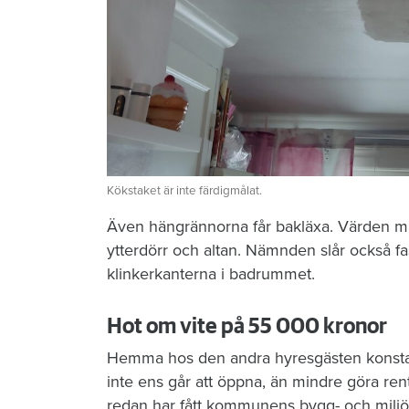
Kökstaket är inte färdigmålat.
Även hängrännorna får bakläxa. Värden måst
ytterdörr och altan. Nämnden slår också fa
klinkerkanterna i badrummet.
Hot om vite på 55 000 kronor
Hemma hos den andra hyresgästen konstat
inte ens går att öppna, än mindre göra rent
redan har fått kommunens bygg- och miljö