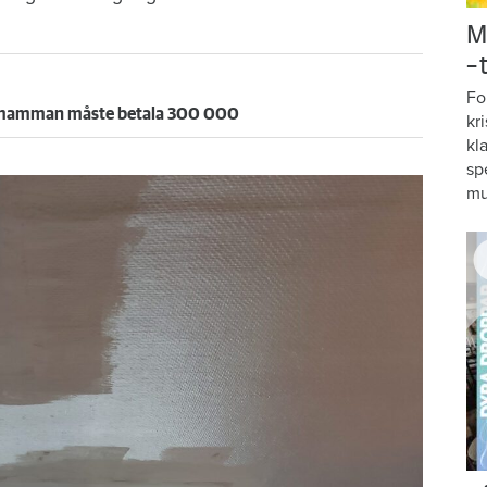
M
–
Fo
– mamman måste betala 300 000
kr
kl
sp
mu