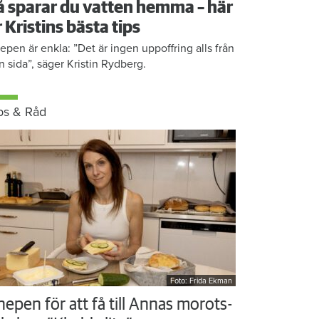
å sparar du vatten hemma – här
r Kristins bästa tips
epen är enkla: ”Det är ingen uppoffring alls från
n sida”, säger Kristin Rydberg.
ps & Råd
Foto: Frida Ekman
nepen för att få till Annas morots-