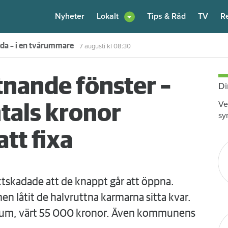
Nyheter
Lokalt
Tips & Råd
TV
R
enare: "Flera fina fördelar med att dela bostad"
6 augusti
kl 12:00
tnande fönster –
Di
Ve
ntals kronor
sy
tt fixa
tskadade att de knappt går att öppna.
en låtit de halvruttna karmarna sitta kvar.
atum, värt 55 000 kronor. Även kommunens