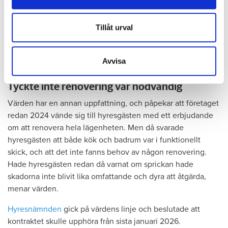
information från din enhet till de sociala medier och
Hyresgästen själv menar att hyresvärden under hela den tid
annons- och analysföretag som vi samarbetar med.
han bott där varken gjort några inspektioner eller något
Dessa kan i sin tur kombinera informationen med annan
Tillåt urval
underhåll av badrummet, och att det är anledningen till att
information som du har tillhandahållit eller som de har
sprickan har kunnat uppstå. Sprickan var heller inte så lätt
samlat in när du har använt deras tjänster.
att upptäcka, menar han.
Avvisa
Tyckte inte renovering var nödvändig
Värden har en annan uppfattning, och påpekar att företaget
redan 2024 vände sig till hyresgästen med ett erbjudande
om att renovera hela lägenheten. Men då svarade
hyresgästen att både kök och badrum var i funktionellt
skick, och att det inte fanns behov av någon renovering.
Hade hyresgästen redan då varnat om sprickan hade
skadorna inte blivit lika omfattande och dyra att åtgärda,
menar värden.
Hyresnämnden
gick på värdens linje och beslutade att
kontraktet skulle upphöra från sista januari 2026.