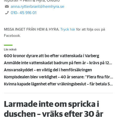
reporter
–
Hem & Hyra, Örebro
anna.rytterbrant@hemhyra.se
010- 45 916 01
MISSA INGET FRÅN HEM & HYRA.
Tryck här
för att följa oss på
Facebook.
Läs också
600 kronor dyrare att bo efter vattenskada i Varberg
Anmälde inte vattenskadat badrum på fem år – krävs på 125 000 kronor
Ansvarsskyddet – en viktig del i hemförsäkringen
Kompisdealen blev verklighet – 40 år senare: "Flera fina fördelar med att dela bostad"
Kvinna kapade lägenhet efter vräkningsbeslut – får betala 50 000
Larmade inte om spricka i
duschen – vräks efter 30 år