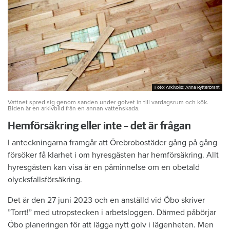
Foto: Arkivbild: Anna Rytterbrant
Foto: Arkivbild: Anna Rytterbrant
Vattnet spred sig genom sanden under golvet in till vardagsrum och kök.
Biden är en arkivbild från en annan vattenskada.
Hemförsäkring eller inte – det är frågan
I anteckningarna framgår att Örebrobostäder gång på gång
försöker få klarhet i om hyresgästen har hemförsäkring. Allt
hyresgästen kan visa är en påminnelse om en obetald
olycksfallsförsäkring.
Det är den 27 juni 2023 och en anställd vid Öbo skriver
”Torrt!” med utropstecken i arbetsloggen. Därmed påbörjar
Öbo planeringen för att lägga nytt golv i lägenheten. Men