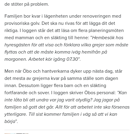
de stöter på problem.
Familjen bor kvar i lägenheten under renoveringen med
provisoriska golv. Det ska nu rivas för att lägga dit det
riktiga. I loggen står det att läsa om flera planeringsmöten
med mamman och en släkting till henne: ”
Hembesök hos
hyresgästen för att visa och förklara vilka grejer som måste
flyttas och att de måste komma iväg hemifrån på
morgonen. Arbetet kör igång 07.30
”.
Men när Öbo och hantverkarna dyker upp nästa dag, står
det mesta av grejerna kvar på samma ställe som dagen
innan. Dessutom ligger flera barn och en släkting
fortfarande och sover. I loggen skriver Öbos personal:
”Kan
inte låta bli att undra var jag varit otydlig? Jag jagar på
familjen så gott det går. Allt för att arbetet inte ska försenas
ytterligare. Till sist kommer familjen i väg så att vi kan
börja
”.