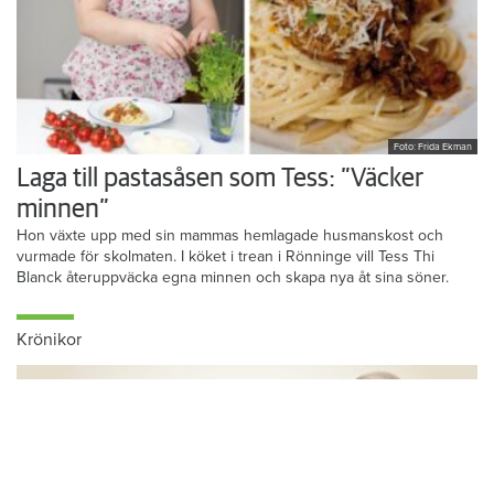
Foto: Frida Ekman
Laga till pastasåsen som Tess: ”Väcker
minnen”
Hon växte upp med sin mammas hemlagade husmanskost och
vurmade för skolmaten. I köket i trean i Rönninge vill Tess Thi
Blanck återuppväcka egna minnen och skapa nya åt sina söner.
Krönikor