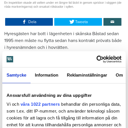
En inspektion visade att vatten under en längre tid läckt in genom sprickor i väggen (de
röda markeringarna) och orsakat rötskador i syllen.
Dela
Tweeta
Hyresgästen har bott i lägenheten i skånska Båstad sedan
1995 men måste nu flytta sedan hans kontrakt prövats både
i hyresnämnden och i hovrätten.
Skada upptäcktes av hantverkare
Det var när hyresvärdens hantverkare skulle byta ett
Samtycke
Information
Reklaminställningar
Om
duschmunstycke under hösten förra året som en spricka i
plastmattan på väggen i duschen upptäcktes. Strax efter
detta lät värden ett företag göra en besiktning av
Ansvarsfull användning av dina uppgifter
badrummet. Då upptäcktes att vatten läckt från den trasiga
Vi och
våra 1022 partners
behandlar din personliga data,
svetsskarven under en längre tid och orsakat omfattande
som t.ex. ditt IP-nummer, och använder teknologi såsom
vattenskador.
cookies för att lagra och få tillgång till information på din
enhet för att kunna tillhandahålla personliga annonser och
Därför sade den privata hyresvärden upp hyreskontraktet