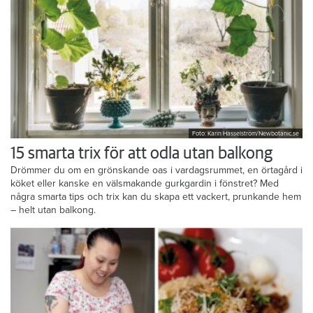
Foto: Karin Hasselström/Newbotanic.se
15 smarta trix för att odla utan balkong
Drömmer du om en grönskande oas i vardagsrummet, en örtagård i
köket eller kanske en välsmakande gurkgardin i fönstret? Med
några smarta tips och trix kan du skapa ett vackert, prunkande hem
– helt utan balkong.