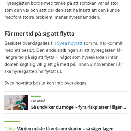
Hyresgästen borde med tanke på att sprickan var så stor
som den var och satt där den satt ha insett att den kunde
medföra större problem, menar hyresnämnden.
Får mer tid på sig att flytta
Beslutet överklagades till
Svea hovrätt
som nu har kommit
med ett beslut. Den enda ändringen är att hyresgästen får
längre tid på sig att flytta – något som hyresvärden inför
domen sagt sig villig att gå med på. Innan 2 november i år
ska hyresgästen ha flyttat ut.
Svea hovrätts beslut kan inte överklagas.
Läs också
Så undviker du mögel – fyra riskplatser i lägenheten: ”Måste städa bort”
Fakta:
Värden måste få veta om skador – så säger lagen