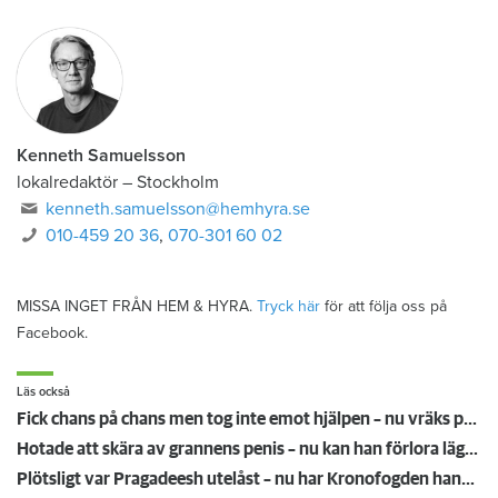
Kenneth Samuelsson
lokalredaktör
–
Stockholm
kenneth.samuelsson@hemhyra.se
010-459 20 36
,
070-301 60 02
MISSA INGET FRÅN HEM & HYRA.
Tryck här
för att följa oss på
Facebook.
Läs också
Fick chans på chans men tog inte emot hjälpen – nu vräks paret: ”Tragiskt"
Hotade att skära av grannens penis – nu kan han förlora lägenheten
Plötsligt var Pragadeesh utelåst – nu har Kronofogden hans möbler