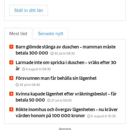
Ställ in ditt län
Mest läst
Senaste nytt
Barn glömde stänga av duschen – mamman måste
betala 300 000
30 juli
kl 08:30
Larmade inte om spricka i duschen – vräks efter 30
år
4 augusti
kl 08:30
Försvunnen man får behålla sin lägenhet
29 juli
kl 08:30
Kvinna kapade lägenhet efter vräkningsbeslut – får
betala 50 000
27 juli
kl 08:00
Rökte inomhus och övergav lägenheten – nu kräver
värden honom på 100 000 kronor
6 augusti
kl 10:30