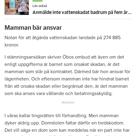
Läs också
Anmälde inte vattenskadat badrum på fem år – krävs på 125 000 kronor
Mamman bär ansvar
Notan för att åtgärda vattenskadan landade på 274 885
kronor.
I stämningsansökan skriver Öbos ombud att även om det
enligt uppgifterna är barnet som orsakat skadan, är det
mamman som står på kontraktet. Därmed bär hon ansvar för
lägenheten. Och eftersom mamman inte har hindrat barnet
från att orsaka skadan eller begränsat den, är det mamman
som ska anses vara vållande och betalningsskyldig.
I våras kallar tingsrätten till förhandling. Men mamman
dyker aldrig upp. Domstolen fattar därför en tredskodom.
Det vill säga en dom som kan meddelas när en part inte har