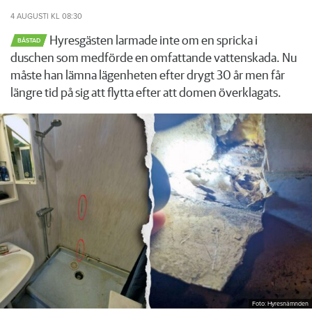
4 AUGUSTI
KL 08:30
Hyresgästen larmade inte om en spricka i
BÅSTAD
duschen som medförde en omfattande vattenskada. Nu
måste han lämna lägenheten efter drygt 30 år men får
längre tid på sig att flytta efter att domen överklagats.
Foto: Hyresnämnden