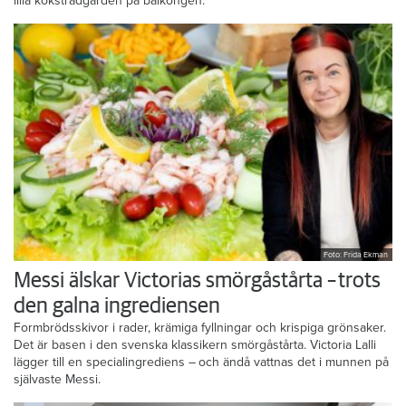
lilla köksträdgården på balkongen.
Foto: Frida Ekman
Messi älskar Victorias smörgåstårta – trots
den galna ingrediensen
Formbrödsskivor i rader, krämiga fyllningar och krispiga grönsaker.
Det är basen i den svenska klassikern smörgåstårta. Victoria Lalli
lägger till en specialingrediens – och ändå vattnas det i munnen på
självaste Messi.