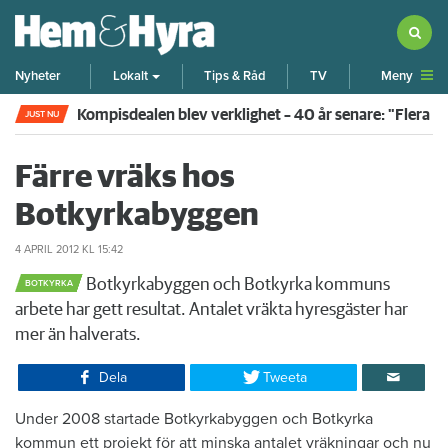
Meny
Nyheter
Lokalt
Tips & Råd
TV
Kompisdealen blev verklighet – 40 år senare: "Flera f
JUST NU
Färre vräks hos
Botkyrkabyggen
4 APRIL 2012
KL 15:42
Botkyrkabyggen och Botkyrka kommuns
BOTKYRKA
arbete har gett resultat. Antalet vräkta hyresgäster har
mer än halverats.
Dela
Tweeta
Under 2008 startade Botkyrkabyggen och Botkyrka
kommun ett projekt för att minska antalet vräkningar och nu