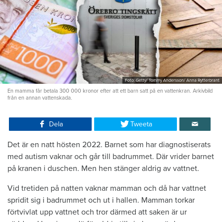
Foto: Getty/ Tommy Andersson/ Anna Rytterbrant
En mamma får betala 300 000 kronor efter att ett barn satt på en vattenkran. Arkivbild
från en annan vattenskada.
Dela
Tweeta
Det är en natt hösten 2022. Barnet som har diagnostiserats
med autism vaknar och går till badrummet. Där vrider barnet
på kranen i duschen. Men hen stänger aldrig av vattnet.
Vid tretiden på natten vaknar mamman och då har vattnet
spridit sig i badrummet och ut i hallen. Mamman torkar
förtvivlat upp vattnet och tror därmed att saken är ur