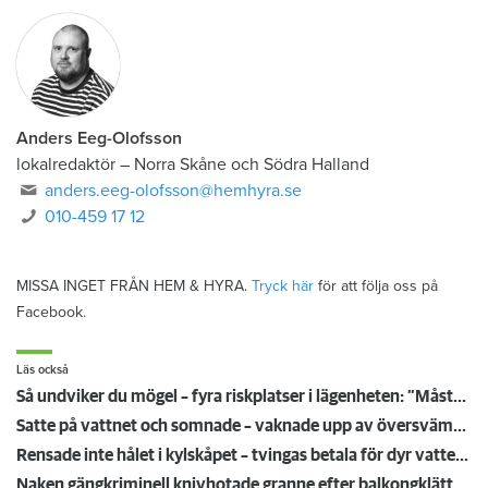
Anders Eeg-Olofsson
lokalredaktör
–
Norra Skåne och Södra Halland
anders.eeg-olofsson@hemhyra.se
010-459 17 12
MISSA INGET FRÅN HEM & HYRA.
Tryck här
för att följa oss på
Facebook.
Läs också
Så undviker du mögel – fyra riskplatser i lägenheten: ”Måste städa bort”
Satte på vattnet och somnade – vaknade upp av översvämning hos grannen
Rensade inte hålet i kylskåpet – tvingas betala för dyr vattenskada
Naken gängkriminell knivhotade granne efter balkongklättring