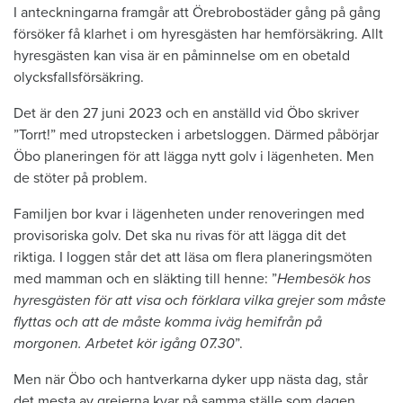
I anteckningarna framgår att Örebrobostäder gång på gång
försöker få klarhet i om hyresgästen har hemförsäkring. Allt
hyresgästen kan visa är en påminnelse om en obetald
olycksfallsförsäkring.
Det är den 27 juni 2023 och en anställd vid Öbo skriver
”Torrt!” med utropstecken i arbetsloggen. Därmed påbörjar
Öbo planeringen för att lägga nytt golv i lägenheten. Men
de stöter på problem.
Familjen bor kvar i lägenheten under renoveringen med
provisoriska golv. Det ska nu rivas för att lägga dit det
riktiga. I loggen står det att läsa om flera planeringsmöten
med mamman och en släkting till henne: ”
Hembesök hos
hyresgästen för att visa och förklara vilka grejer som måste
flyttas och att de måste komma iväg hemifrån på
morgonen. Arbetet kör igång 07.30
”.
Men när Öbo och hantverkarna dyker upp nästa dag, står
det mesta av grejerna kvar på samma ställe som dagen