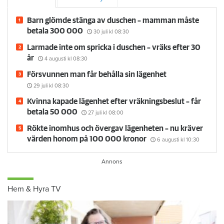
Barn glömde stänga av duschen – mamman måste
betala 300 000
30 juli
kl 08:30
Larmade inte om spricka i duschen – vräks efter 30
år
4 augusti
kl 08:30
Försvunnen man får behålla sin lägenhet
29 juli
kl 08:30
Kvinna kapade lägenhet efter vräkningsbeslut – får
betala 50 000
27 juli
kl 08:00
Rökte inomhus och övergav lägenheten – nu kräver
värden honom på 100 000 kronor
6 augusti
kl 10:30
Hem & Hyra TV