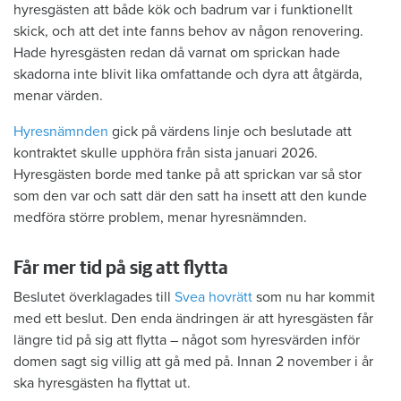
hyresgästen att både kök och badrum var i funktionellt
skick, och att det inte fanns behov av någon renovering.
Hade hyresgästen redan då varnat om sprickan hade
skadorna inte blivit lika omfattande och dyra att åtgärda,
menar värden.
Hyresnämnden
gick på värdens linje och beslutade att
kontraktet skulle upphöra från sista januari 2026.
Hyresgästen borde med tanke på att sprickan var så stor
som den var och satt där den satt ha insett att den kunde
medföra större problem, menar hyresnämnden.
Får mer tid på sig att flytta
Beslutet överklagades till
Svea hovrätt
som nu har kommit
med ett beslut. Den enda ändringen är att hyresgästen får
längre tid på sig att flytta – något som hyresvärden inför
domen sagt sig villig att gå med på. Innan 2 november i år
ska hyresgästen ha flyttat ut.