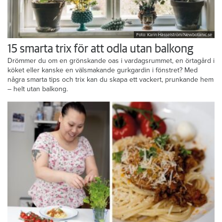
Foto: Karin Hasselström/Newbotanic.se
15 smarta trix för att odla utan balkong
Drömmer du om en grönskande oas i vardagsrummet, en örtagård i
köket eller kanske en välsmakande gurkgardin i fönstret? Med
några smarta tips och trix kan du skapa ett vackert, prunkande hem
– helt utan balkong.