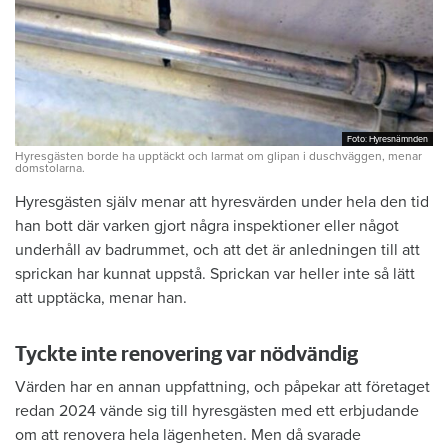
Foto: Hyresnämnden
Foto: Hyresnämnden
Hyresgästen borde ha upptäckt och larmat om glipan i duschväggen, menar
domstolarna.
Hyresgästen själv menar att hyresvärden under hela den tid
han bott där varken gjort några inspektioner eller något
underhåll av badrummet, och att det är anledningen till att
sprickan har kunnat uppstå. Sprickan var heller inte så lätt
att upptäcka, menar han.
Tyckte inte renovering var nödvändig
Värden har en annan uppfattning, och påpekar att företaget
redan 2024 vände sig till hyresgästen med ett erbjudande
om att renovera hela lägenheten. Men då svarade