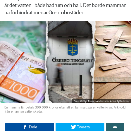
är det vatten i både badrum och hall. Det borde mamman
ha förhindrat menar Örebrobostäder.
Foto: Getty/ Tommy Andersson/ Anna Rytterbrant
En mamma får betala 300 000 kronor efter att ett barn satt på en vattenkran. Arkivbild
från en annan vattenskada.
Dela
Tweeta