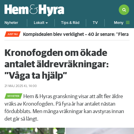
Meny
Nyheter
Lokalt
Tips & Råd
TV
Kompisdealen blev verklighet – 40 år senare: "Flera f
JUST NU
Kronofogden om ökade
antalet äldrevräkningar:
”Våga ta hjälp”
21 MAJ 2025
KL 14:00
Hem & Hyras granskning visar att allt fler äldre
NYHETER
vräks av Kronofogden. På fyra år har antalet nästan
fördubblats. Men många vräkningar kan avstyras innan
det går så långt.