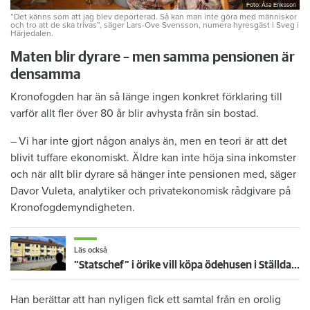
Foto: Åsa Eriksson
”Det känns som att jag blev deporterad. Så kan man inte göra med människor
och tro att de ska trivas”, säger Lars-Ove Svensson, numera hyresgäst i Sveg i
Härjedalen.
Maten blir dyrare – men samma pensionen är
densamma
Kronofogden har än så länge ingen konkret förklaring till
varför allt fler över 80 år blir avhysta från sin bostad.
– Vi har inte gjort någon analys än, men en teori är att det
blivit tuffare ekonomiskt. Äldre kan inte höja sina inkomster
och när allt blir dyrare så hänger inte pensionen med, säger
Davor Vuleta, analytiker och privatekonomisk rådgivare på
Kronofogdemyndigheten.
Läs också
”Statschef” i örike vill köpa ödehusen i Ställdalen – för 270 miljoner: Ska återställas i toppskick
Han berättar att han nyligen fick ett samtal från en orolig