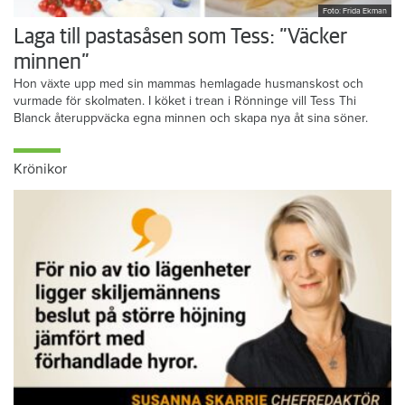
Foto: Frida Ekman
Laga till pastasåsen som Tess: ”Väcker
minnen”
Hon växte upp med sin mammas hemlagade husmanskost och
vurmade för skolmaten. I köket i trean i Rönninge vill Tess Thi
Blanck återuppväcka egna minnen och skapa nya åt sina söner.
Krönikor