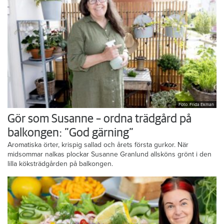
Foto: Frida Ekman
Gör som Susanne – ordna trädgård på
balkongen: ”God gärning”
Aromatiska örter, krispig sallad och årets första gurkor. När
midsommar nalkas plockar Susanne Granlund allsköns grönt i den
lilla köksträdgården på balkongen.