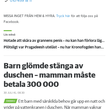
010-459 18 11
MISSA INGET FRÅN HEM & HYRA.
Tryck här
för att följa oss på
Facebook.
Läs också
Hotade att skära av grannens penis – nu kan han förlora lägenheten
Plötsligt var Pragadeesh utelåst – nu har Kronofogden hans möbler
Barn glömde stänga av
duschen – mamman måste
betala 300 000
30 JULI
KL 08:30
Ett barn med särskilda behov går upp en natt och
ÖREBRO
vrider på vattenkranen i duschen. När mamman vaknar