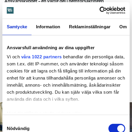
Ansvarsskyddet – en viktig del i hemförsäkringen
Kompisdealen blev verklighet – 40 år senare: "Flera fina fördelar med att dela bostad"
Kvinna kapade lägenhet efter vräkningsbeslut – får betala 50 000
Samtycke
Information
Reklaminställningar
Om
Larmade inte om spricka i
Ansvarsfull användning av dina uppgifter
duschen – vräks efter 30 år
Vi och
våra 1022 partners
behandlar din personliga data,
4 AUGUSTI
KL 08:30
som t.ex. ditt IP-nummer, och använder teknologi såsom
cookies för att lagra och få tillgång till information på din
Hyresgästen larmade inte om en spricka i
BÅSTAD
enhet för att kunna tillhandahålla personliga annonser och
duschen som medförde en omfattande vattenskada. Nu
innehåll, annons- och innehållsmätning, åskådarinsikter
måste han lämna lägenheten efter drygt 30 år men får
och produktutveckling. Du kan själv välja vilka som får
längre tid på sig att flytta efter att domen överklagats.
använda din data och i vilka syften.
Med din tillåtelse skulle vi även vilja:
Samla in information om din geografiska plats
Samtyckesval
Nödvändig
som kan ha en noggrannhet på upp till flera meter