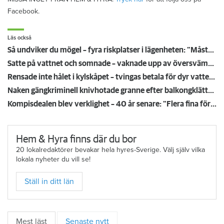
Facebook.
Läs också
Så undviker du mögel – fyra riskplatser i lägenheten: ”Måste städa bort”
Satte på vattnet och somnade – vaknade upp av översvämning hos grannen
Rensade inte hålet i kylskåpet – tvingas betala för dyr vattenskada
Naken gängkriminell knivhotade granne efter balkongklättring
Kompisdealen blev verklighet – 40 år senare: "Flera fina fördelar med att dela bostad"
Hem & Hyra finns där du bor
20 lokalredaktörer bevakar hela hyres-Sverige. Välj själv vilka
lokala nyheter du vill se!
Ställ in ditt län
Mest läst
Senaste nytt