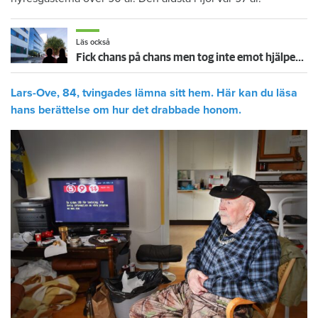
Läs också
Fick chans på chans men tog inte emot hjälpen – nu vräks paret: ”Tragiskt"
Lars-Ove, 84, tvingades lämna sitt hem. Här kan du läsa
hans berättelse om hur det drabbade honom.