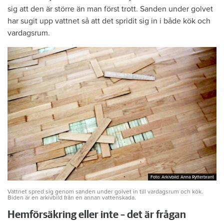
sig att den är större än man först trott. Sanden under golvet
har sugit upp vattnet så att det spridit sig in i både kök och
vardagsrum.
Foto: Arkivbild: Anna Rytterbrant
Foto: Arkivbild: Anna Rytterbrant
Vattnet spred sig genom sanden under golvet in till vardagsrum och kök.
Biden är en arkivbild från en annan vattenskada.
Hemförsäkring eller inte – det är frågan