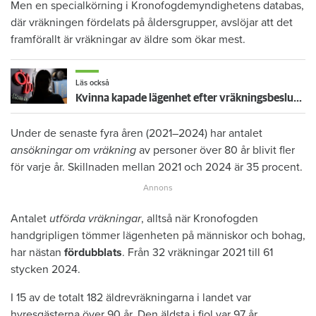
Men en specialkörning i Kronofogdemyndighetens databas,
där vräkningen fördelats på åldersgrupper, avslöjar att det
framförallt är vräkningar av äldre som ökar mest.
Läs också
Kvinna kapade lägenhet efter vräkningsbeslut – får betala 50 000
Under de senaste fyra åren (2021–2024) har antalet
ansökningar om vräkning
av personer över 80 år blivit fler
för varje år. Skillnaden mellan 2021 och 2024 är 35 procent.
Antalet
utförda vräkningar
, alltså när Kronofogden
handgripligen tömmer lägenheten på människor och bohag,
har nästan
fördubblats
. Från 32 vräkningar 2021 till 61
stycken 2024.
I 15 av de totalt 182 äldre­vräkningarna i landet var
hyresgästerna över 90 år. Den äldsta i fjol var 97 år.