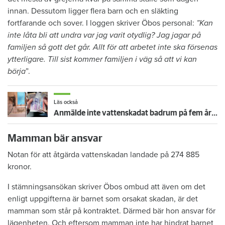
innan. Dessutom ligger flera barn och en släkting
fortfarande och sover. I loggen skriver Öbos personal:
”Kan
inte låta bli att undra var jag varit otydlig? Jag jagar på
familjen så gott det går. Allt för att arbetet inte ska försenas
ytterligare. Till sist kommer familjen i väg så att vi kan
börja
”.
Läs också
Anmälde inte vattenskadat badrum på fem år – krävs på 125 000 kronor
Mamman bär ansvar
Notan för att åtgärda vattenskadan landade på 274 885
kronor.
I stämningsansökan skriver Öbos ombud att även om det
enligt uppgifterna är barnet som orsakat skadan, är det
mamman som står på kontraktet. Därmed bär hon ansvar för
lägenheten. Och eftersom mamman inte har hindrat barnet