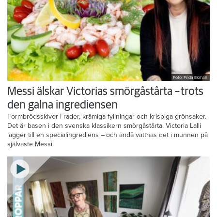
Foto: Frida Ekman
Messi älskar Victorias smörgåstårta – trots
den galna ingrediensen
Formbrödsskivor i rader, krämiga fyllningar och krispiga grönsaker.
Det är basen i den svenska klassikern smörgåstårta. Victoria Lalli
lägger till en specialingrediens – och ändå vattnas det i munnen på
självaste Messi.