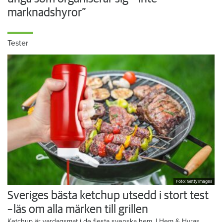
marknadshyror”
Tester
Foto: Getty Images
Sveriges bästa ketchup utsedd i stort test
– läs om alla märken till grillen
Ketchup är vardagsmat i de flesta svenska hem. I Hem & Hyras