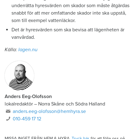
underrätta hyresvärden om skador som måste åtgärdas
snabbt för att mer omfattande skador inte ska uppstå,
som till exempel vattenläckor.
Det är hyresvärden som ska bevisa att lägenheten är
vanvårdad.
Källa:
lagen.nu
Anders Eeg-Olofsson
lokalredaktör
–
Norra Skåne och Södra Halland
anders.eeg-olofsson@hemhyra.se
010-459 17 12
MISSA INGET FRÅN HEM & HYRA.
Tryck här
för att följa oss på