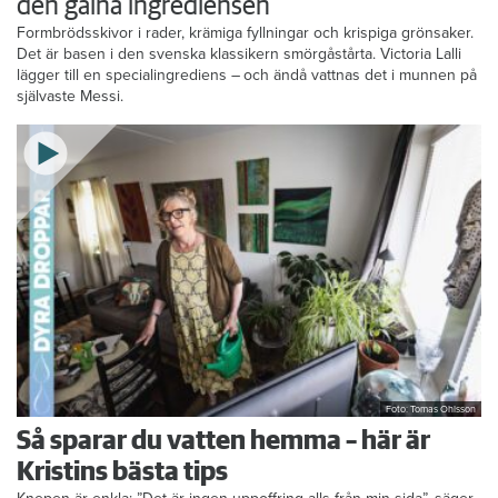
den galna ingrediensen
Formbrödsskivor i rader, krämiga fyllningar och krispiga grönsaker.
Det är basen i den svenska klassikern smörgåstårta. Victoria Lalli
lägger till en specialingrediens – och ändå vattnas det i munnen på
självaste Messi.
Foto: Tomas Ohlsson
Så sparar du vatten hemma – här är
Kristins bästa tips