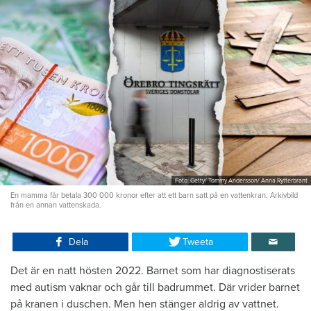
Foto: Getty/ Tommy Andersson/ Anna Rytterbrant
En mamma får betala 300 000 kronor efter att ett barn satt på en vattenkran. Arkivbild
från en annan vattenskada.
Dela
Tweeta
Det är en natt hösten 2022. Barnet som har diagnostiserats
med autism vaknar och går till badrummet. Där vrider barnet
på kranen i duschen. Men hen stänger aldrig av vattnet.