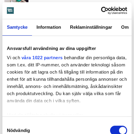
Så undviker du mögel – fyra riskplatser i lägenheten: ”Måste städa bort”
Samtycke
Information
Reklaminställningar
Om
Fakta:
Värden måste få veta om skador – så säger lagen
En hyresgäst är skyldig att väl vårda lägenheten under
hyrestiden och hålla den ren. Den ska vara i gott skick
Ansvarsfull användning av dina uppgifter
och hyresgästen är skyldig att ”bevara sundhet och
Vi och
våra 1022 partners
behandlar din personliga data,
ordning inom fastigheten”. Det kallas vårdplikt.
som t.ex. ditt IP-nummer, och använder teknologi såsom
Vårdplikten kan förenklat sammanfattas så att
cookies för att lagra och få tillgång till information på din
hyresgästen har en skyldighet att vid användningen av
enhet för att kunna tillhandahålla personliga annonser och
lägenheten handla på ett sådant sätt att det inte
innehåll, annons- och innehållsmätning, åskådarinsikter
uppkommer ett större slitage än vanligt och undvika att
och produktutveckling. Du kan själv välja vilka som får
det uppstår risker för skador.
använda din data och i vilka syften.
I vårdplikten ingår också att så fort som möjligt
underrätta hyresvärden om skador som måste åtgärdas
Med din tillåtelse skulle vi även vilja:
snabbt för att mer omfattande skador inte ska uppstå,
Samla in information om din geografiska plats
Samtyckesval
som till exempel vattenläckor.
Nödvändig
som kan ha en noggrannhet på upp till flera meter