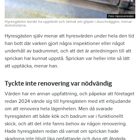
Foto: Hyresnämnden
Foto: Hyresnämnden
Hyresgästen borde ha upptäckt och larmat om glipan i duschväggen, menar
domstolarna.
Hyresgästen själv menar att hyresvärden under hela den tid
han bott där varken gjort några inspektioner eller något
underhåll av badrummet, och att det är anledningen till att
sprickan har kunnat uppstå. Sprickan var heller inte så lätt
att upptäcka, menar han.
Tyckte inte renovering var nödvändig
Värden har en annan uppfattning, och påpekar att företaget
redan 2024 vände sig till hyresgästen med ett erbjudande
om att renovera hela lägenheten. Men då svarade
hyresgästen att både kök och badrum var i funktionellt
skick, och att det inte fanns behov av någon renovering.
Hade hyresgästen redan då varnat om sprickan hade
skadorna inte blivit lika omfattande och dyra att åtgärda,