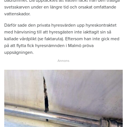
badrummet. Då upptäcktes att vatten läckt från den trasiga
svetsskarven under en längre tid och orsakat omfattande
vattenskador.
Därför sade den privata hyresvärden upp hyreskontraktet
med hänvisning till att hyresgästen inte iakttagit sin så
kallade vårdplikt (se faktaruta). Eftersom han inte gick med
på att flytta fick hyresnämnden i Malmö pröva
uppsägningen.