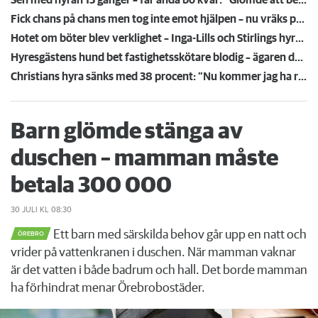
Fick chans på chans men tog inte emot hjälpen – nu vräks paret: ”Tragiskt"
Hotet om böter blev verklighet – Inga-Lills och Stirlings hyresvärdar får betala 75 000: ”Herregud så onödigt”
Hyresgästens hund bet fastighetsskötare blodig – ägaren döms och förlorar nu lägenheten
Christians hyra sänks med 38 procent: ”Nu kommer jag ha råd att ta körkort”
Barn glömde stänga av
duschen – mamman måste
betala 300 000
30 JULI
KL 08:30
Ett barn med särskilda behov går upp en natt och
ÖREBRO
vrider på vattenkranen i duschen. När mamman vaknar
är det vatten i både badrum och hall. Det borde mamman
ha förhindrat menar Örebrobostäder.