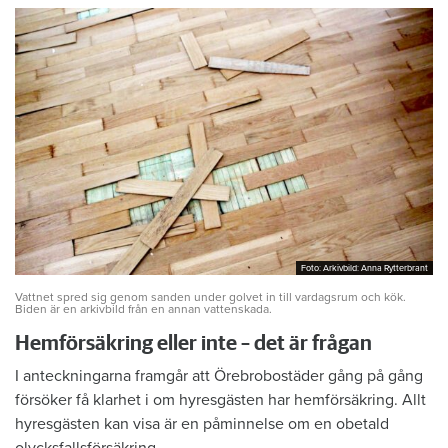
Foto: Arkivbild: Anna Rytterbrant
Foto: Arkivbild: Anna Rytterbrant
Vattnet spred sig genom sanden under golvet in till vardagsrum och kök.
Biden är en arkivbild från en annan vattenskada.
Hemförsäkring eller inte – det är frågan
I anteckningarna framgår att Örebrobostäder gång på gång
försöker få klarhet i om hyresgästen har hemförsäkring. Allt
hyresgästen kan visa är en påminnelse om en obetald
olycksfallsförsäkring.