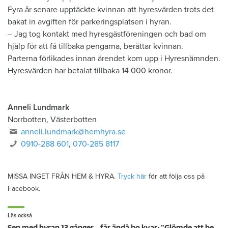
Fyra år senare upptäckte kvinnan att hyresvärden trots det
bakat in avgiften för parkeringsplatsen i hyran.
– Jag tog kontakt med hyresgästföreningen och bad om
hjälp för att få tillbaka pengarna, berättar kvinnan.
Parterna förlikades innan ärendet kom upp i Hyresnämnden.
Hyresvärden har betalat tillbaka 14 000 kronor.
Anneli Lundmark
Norrbotten, Västerbotten
anneli.lundmark@hemhyra.se
0910-288 601
,
070-285 8117
MISSA INGET FRÅN HEM & HYRA.
Tryck här
för att följa oss på
Facebook.
Läs också
Sen med hyran 13 gånger – får ändå bo kvar: "Glömde att betala"