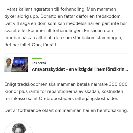
I våras kallar tingsrätten till förhandling. Men mamman
dyker aldrig upp. Domstolen fattar därför en tredskodom.
Det vill säga en dom som kan meddelas när en part inte har
svarat eller kommer till förhandlingen. En sådan dom
innebär nästan alltid att den som står bakom stämningen, i
det här fallet Öbo, får rätt.
Läs också
Ansvarsskyddet – en viktig del i hemförsäkringen
Enligt tredskodomen ska mamman betala närmare 300 000
kronor plus ränta för reparationerna av skadan, kostnaden
för inkasso samt Örebrobostäders rättegångskostnader.
Det är fortfarande oklart om mamman har en hemförsäkring.