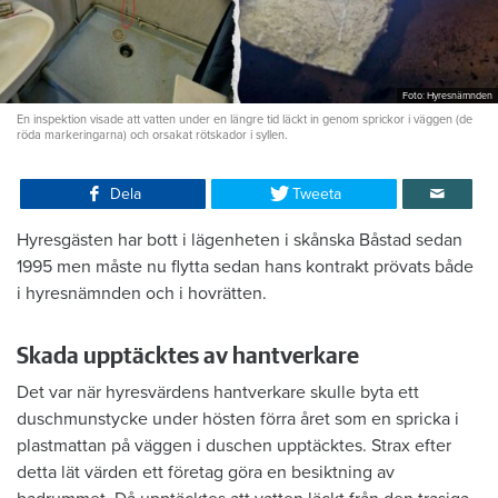
Foto: Hyresnämnden
En inspektion visade att vatten under en längre tid läckt in genom sprickor i väggen (de
röda markeringarna) och orsakat rötskador i syllen.
Dela
Tweeta
Hyresgästen har bott i lägenheten i skånska Båstad sedan
1995 men måste nu flytta sedan hans kontrakt prövats både
i hyresnämnden och i hovrätten.
Skada upptäcktes av hantverkare
Det var när hyresvärdens hantverkare skulle byta ett
duschmunstycke under hösten förra året som en spricka i
plastmattan på väggen i duschen upptäcktes. Strax efter
detta lät värden ett företag göra en besiktning av