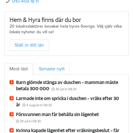
010-459 18 11
Hem & Hyra finns där du bor
20 lokalredaktörer bevakar hela hyres-Sverige. Välj själv vilka
lokala nyheter du vill se!
Ställ in ditt län
Mest läst
Senaste nytt
Barn glömde stänga av duschen – mamman måste
betala 300 000
30 juli
kl 08:30
Larmade inte om spricka i duschen – vräks efter 30
år
4 augusti
kl 08:30
Försvunnen man får behålla sin lägenhet
29 juli
kl 08:30
Kvinna kapade lägenhet efter vräkningsbeslut – får