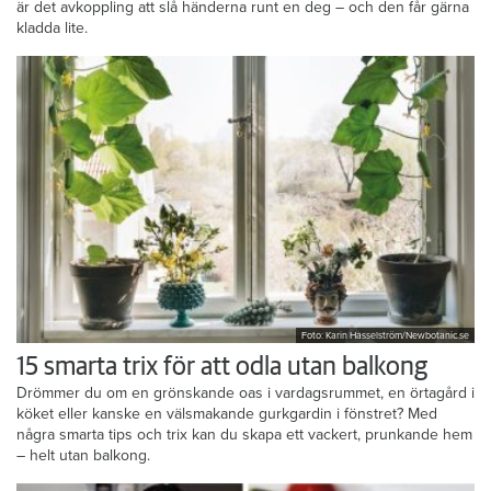
är det avkoppling att slå händerna runt en deg – och den får gärna
kladda lite.
Foto: Karin Hasselström/Newbotanic.se
15 smarta trix för att odla utan balkong
Drömmer du om en grönskande oas i vardagsrummet, en örtagård i
köket eller kanske en välsmakande gurkgardin i fönstret? Med
några smarta tips och trix kan du skapa ett vackert, prunkande hem
– helt utan balkong.