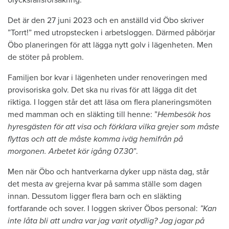
Det är den 27 juni 2023 och en anställd vid Öbo skriver
”Torrt!” med utropstecken i arbetsloggen. Därmed påbörjar
Öbo planeringen för att lägga nytt golv i lägenheten. Men
de stöter på problem.
Familjen bor kvar i lägenheten under renoveringen med
provisoriska golv. Det ska nu rivas för att lägga dit det
riktiga. I loggen står det att läsa om flera planeringsmöten
med mamman och en släkting till henne: ”
Hembesök hos
hyresgästen för att visa och förklara vilka grejer som måste
flyttas och att de måste komma iväg hemifrån på
morgonen. Arbetet kör igång 07.30
”.
Men när Öbo och hantverkarna dyker upp nästa dag, står
det mesta av grejerna kvar på samma ställe som dagen
innan. Dessutom ligger flera barn och en släkting
fortfarande och sover. I loggen skriver Öbos personal:
”Kan
inte låta bli att undra var jag varit otydlig? Jag jagar på