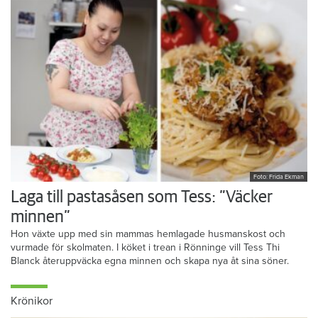
Foto: Frida Ekman
Laga till pastasåsen som Tess: ”Väcker
minnen”
Hon växte upp med sin mammas hemlagade husmanskost och
vurmade för skolmaten. I köket i trean i Rönninge vill Tess Thi
Blanck återuppväcka egna minnen och skapa nya åt sina söner.
Krönikor