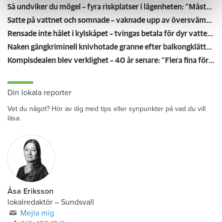
Så undviker du mögel – fyra riskplatser i lägenheten: ”Måste städa bort”
Satte på vattnet och somnade – vaknade upp av översvämning hos grannen
Rensade inte hålet i kylskåpet – tvingas betala för dyr vattenskada
Naken gängkriminell knivhotade granne efter balkongklättring
Kompisdealen blev verklighet – 40 år senare: "Flera fina fördelar med att dela bostad"
Din lokala reporter
Vet du något? Hör av dig med tips eller synpunkter på vad du vill
läsa.
Åsa Eriksson
lokalredaktör
–
Sundsvall
Mejla mig