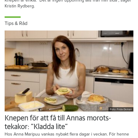
Knepen är enkla: ”Det är ingen uppoffring alls från min sida”, säger
Kristin Rydberg.
Tips & Råd
Foto: Frida Ekman
Knepen för att få till Annas morots-
tekakor: ”Kladda lite”
Hos Anna Maripuu vankas nybakt flera dagar i veckan. För henne