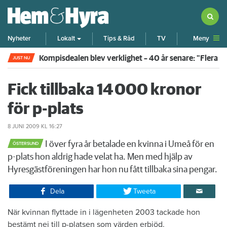
Meny
Nyheter
Lokalt
Tips & Råd
TV
Kompisdealen blev verklighet – 40 år senare: "Flera f
JUST NU
Fick tillbaka 14 000 kronor
för p-plats
8 JUNI 2009
KL 16:27
I över fyra år betalade en kvinna i Umeå för en
ÖSTERSUND
p-plats hon aldrig hade velat ha. Men med hjälp av
Hyresgästföreningen har hon nu fått tillbaka sina pengar.​
Dela
Tweeta
När kvinnan flyttade in i lägenheten 2003 tackade hon
bestämt nej till p-platsen som värden erbjöd.