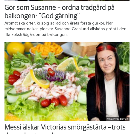
Gör som Susanne – ordna trädgård på
balkongen: ”God gärning”
Aromatiska örter, krispig sallad och årets första gurkor. När
midsommar nalkas plockar Susanne Granlund allsköns grönt i den
lilla köksträdgården på balkongen.
Foto: Frida Ekman
Messi älskar Victorias smörgåstårta – trots