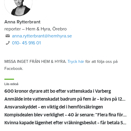
Anna Rytterbrant
reporter
–
Hem & Hyra, Örebro
anna.rytterbrant@hemhyra.se
010- 45 916 01
MISSA INGET FRÅN HEM & HYRA.
Tryck här
för att följa oss på
Facebook.
Läs också
600 kronor dyrare att bo efter vattenskada i Varberg
Anmälde inte vattenskadat badrum på fem år – krävs på 125 000 kronor
Ansvarsskyddet – en viktig del i hemförsäkringen
Kompisdealen blev verklighet – 40 år senare: "Flera fina fördelar med att dela bostad"
Kvinna kapade lägenhet efter vräkningsbeslut – får betala 50 000