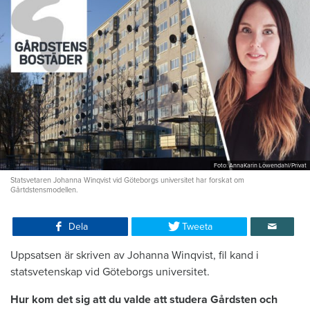
Foto: AnnaKarin Löwendahl/Privat
Statsvetaren Johanna Winqvist vid Göteborgs universitet har forskat om
Gårtdstensmodellen.
Dela
Tweeta
Uppsatsen är skriven av Johanna Winqvist, fil kand i
statsvetenskap vid Göteborgs universitet.
Hur kom det sig att du valde att studera Gårdsten och