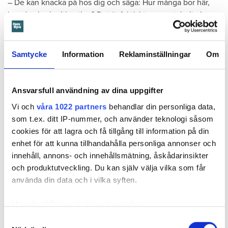
– De kan knacka på hos dig och säga: Hur många bor här,
kan du visa legitimation? Det är faktiskt oacceptabelt. Jag
kan förstå att de frågar, men att gå in i människors hem och
kräva legitimation är en polisiär uppgift, det ska inte ett
bostadsbolag göra, säger Abdiaziz Geraare.
Samtycke
Information
Reklaminställningar
Om
Han nämner flera andra exempel.
Ansvarsfull användning av dina uppgifter
– De bötfällde min kusins bil när den stod på min hyrda p-
plats. De frågade inte mig först och beslutet gick inte att
Vi och
våra 1022 partners
behandlar din personliga data,
upphäva. Hur du blir behandlad beror också på vilken
som t.ex. ditt IP-nummer, och använder teknologi såsom
husvärd du har. Vissa är bra men andra är griniga. Och blir
cookies för att lagra och få tillgång till information på din
det en högljudd argumentation kan det heta att du hotat
enhet för att kunna tillhandahålla personliga annonser och
husvärden, då kan du bli vräkt. Det är såna saker som gör att
innehåll, annons- och innehållsmätning, åskådarinsikter
många boende tar avstånd, säger Abdiaziz Geraare.
och produktutveckling. Du kan själv välja vilka som får
använda din data och i vilka syften.
Att som bostadsbolag göra oanmälda besök och id-
kontrollera boende är en kontroversiell metod.
Telge
Med din tillåtelse skulle vi även vilja:
Bostäder
i Södertälje gör det, medan Hyresgästföreningen
Samla in information om din geografiska plats
Samtyckesval
och andra bolag menar att
enbart polisen har rätt till detta
.