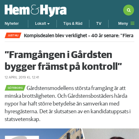
Meny
Nyheter
Lokalt
Tips & Råd
TV
Kompisdealen blev verklighet – 40 år senare: "Flera f
JUST NU
”Framgången i Gårdsten
bygger främst på kontroll”
12 APRIL 2019
KL 12:41
Gårdstensmodellens största framgång är att
GÖTEBORG
minska brottsligheten. Och Gårdstensbostäders hårda
nypor har haft större betydelse än samverkan med
hyresgästerna. Det är slutsatsen av en kandidatuppsats i
statsvetenskap.