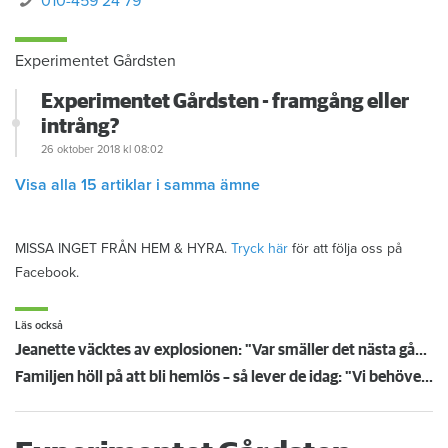
010-459 24 79
Experimentet Gårdsten
Experimentet Gårdsten - framgång eller
intrång?
26 oktober 2018
kl 08:02
Visa alla 15 artiklar i samma ämne
MISSA INGET FRÅN HEM & HYRA.
Tryck här
för att följa oss på
Facebook.
Läs också
Jeanette väcktes av explosionen: "Var smäller det nästa gång?"
Familjen höll på att bli hemlös – så lever de idag: "Vi behöver inte vara oroliga längre"