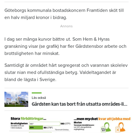
Göteborgs kommunala bostadskoncern Framtiden sköt till
en halv miljard kronor i bidrag.
I dag ser många kurvor bättre ut. Som Hem & Hyras
granskning visar (se grafik) har fler Gårdstensbor arbete och
brottsligheten har minskat.
Samtidigt är området hårt segregerat och varannan skolelev
slutar nian med ofullständiga betyg. Valdeltagandet är
bland de lägsta i Sverige.
Läs också
Gårdsten kan tas bort från utsatta områdes-listan