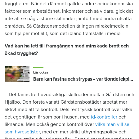
tryggheten. När det däremot gällde andra socioekonomiska
faktorer som arbetslöshet, inkomster och så vidare, gick det
inte att se några större skillnader jämfört med andra utsatta
områden. Så Gårdstensmodellen är ingen mirakelmedicin
som hjälper mot allt, som det ibland framställs i media.
Vad kan ha lett till framgången med minskade brott och
ökad trygghet?
Läs också
Barn kan fastna och strypas – var tionde lekplats har allvarliga brister
– Det fanns tre huvudsakliga skillnader mellan Gårdsten och
Hjällbo. Den första var att Gårdstensbostäder arbetat mer
aktivt med att ta kontroll. Dels rent fysisk kontroll över vilka
det egentligen är som bor i husen, med
id-kontroller
och
liknande. Men också genom kontroll över
vilka man vill se
som hyresgäster
, med en mer strikt uthyrningspolicy och