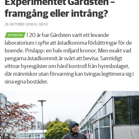
Experimentet Gårdsten –
framgång eller intrång?
26 OKTOBER 2018
KL 08:02
I 20 år har Gårdsten varit ett levande
GÖTEBORG
laboratorium i syfte att åstadkomma förbättringar för de
boende. Prislapp: en halv miljard kronor. Men exakt vad
pengarna åstadkommit är svårt att bevisa. Samtidigt
vittnar hyresgäster om hård kontroll från hyresbolaget,
där människor utan förvarning kan tvingas legitimera sig i
sina egna bostäder.