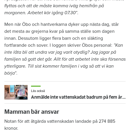
flyttas och att de måste komma iväg hemifrån på
morgonen. Arbetet kör igång 07.30
”.
Men när Öbo och hantverkarna dyker upp nästa dag, står
det mesta av grejerna kvar på samma ställe som dagen
innan. Dessutom ligger flera barn och en släkting
fortfarande och sover. I loggen skriver Öbos personal:
”Kan
inte låta bli att undra var jag varit otydlig? Jag jagar på
familjen så gott det går. Allt för att arbetet inte ska försenas
ytterligare. Till sist kommer familjen i väg så att vi kan
börja
”.
Läs också
Anmälde inte vattenskadat badrum på fem år – krävs på 125 000 kronor
Mamman bär ansvar
Notan för att åtgärda vattenskadan landade på 274 885
kronor.