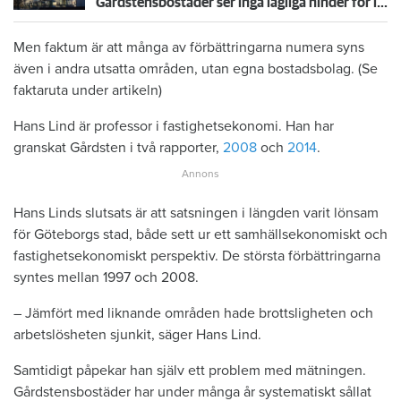
Gårdstensbostäder ser inga lagliga hinder för id-kontroll
Men faktum är att många av förbättringarna numera syns
även i andra utsatta områden, utan egna bostadsbolag. (Se
faktaruta under artikeln)
Hans Lind är professor i fastighetsekonomi. Han har
granskat Gårdsten i två rapporter,
2008
och
2014
.
Hans Linds slutsats är att satsningen i längden varit lönsam
för Göteborgs stad, både sett ur ett samhällsekonomiskt och
fastighetsekonomiskt perspektiv. De största förbättringarna
syntes mellan 1997 och 2008.
– Jämfört med liknande områden hade brottsligheten och
arbetslösheten sjunkit, säger Hans Lind.
Samtidigt påpekar han själv ett problem med mätningen.
Gårdstensbostäder har under många år systematiskt sållat