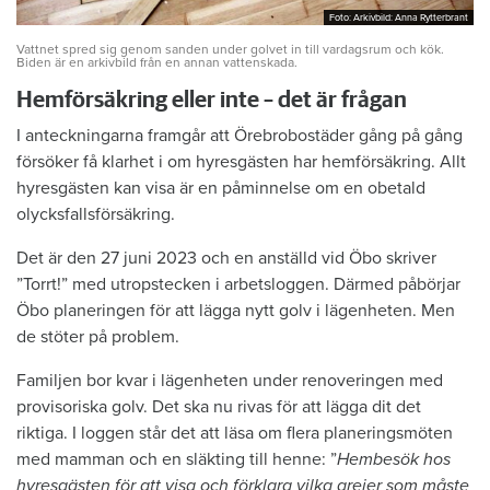
Foto: Arkivbild: Anna Rytterbrant
Foto: Arkivbild: Anna Rytterbrant
Vattnet spred sig genom sanden under golvet in till vardagsrum och kök.
Biden är en arkivbild från en annan vattenskada.
Hemförsäkring eller inte – det är frågan
I anteckningarna framgår att Örebrobostäder gång på gång
försöker få klarhet i om hyresgästen har hemförsäkring. Allt
hyresgästen kan visa är en påminnelse om en obetald
olycksfallsförsäkring.
Det är den 27 juni 2023 och en anställd vid Öbo skriver
”Torrt!” med utropstecken i arbetsloggen. Därmed påbörjar
Öbo planeringen för att lägga nytt golv i lägenheten. Men
de stöter på problem.
Familjen bor kvar i lägenheten under renoveringen med
provisoriska golv. Det ska nu rivas för att lägga dit det
riktiga. I loggen står det att läsa om flera planeringsmöten
med mamman och en släkting till henne: ”
Hembesök hos
hyresgästen för att visa och förklara vilka grejer som måste