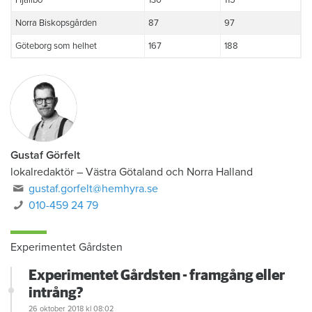
Norra Biskopsgården
87
97
Göteborg som helhet
167
188
Gustaf Görfelt
lokalredaktör
–
Västra Götaland och Norra Halland
gustaf.gorfelt@hemhyra.se
010-459 24 79
Experimentet Gårdsten
Experimentet Gårdsten - framgång eller
intrång?
26 oktober 2018
kl 08:02