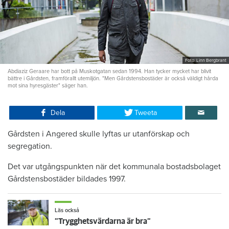
Foto: Linn Bergbrant
Abdiaziz Geraare har bott på Muskotgatan sedan 1994. Han tycker mycket har blivit
bättre i Gårdsten, framförallt utemiljön. "Men Gårdstensbostäder är också väldigt hårda
mot sina hyresgäster" säger han.
Dela
Tweeta
Gårdsten i Angered skulle lyftas ur utanförskap och
segregation.
Det var utgångspunkten när det kommunala bostadsbolaget
Gårdstensbostäder bildades 1997.
Läs också
”Trygghetsvärdarna är bra ”