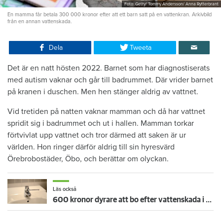
Foto: Getty/ Tommy Andersson/ Anna Rytterbrant
En mamma får betala 300 000 kronor efter att ett barn satt på en vattenkran. Arkivbild
från en annan vattenskada.
Dela
Tweeta
Det är en natt hösten 2022. Barnet som har diagnostiserats
med autism vaknar och går till badrummet. Där vrider barnet
på kranen i duschen. Men hen stänger aldrig av vattnet.
Vid tretiden på natten vaknar mamman och då har vattnet
spridit sig i badrummet och ut i hallen. Mamman torkar
förtvivlat upp vattnet och tror därmed att saken är ur
världen. Hon ringer därför aldrig till sin hyresvärd
Örebrobostäder, Öbo, och berättar om olyckan.
Läs också
600 kronor dyrare att bo efter vattenskada i Varberg