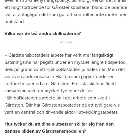
även en strikt avhysningspolicy. Samtidigt verkar det finnas
ett högt förtroende för Gårdstensbostäder bland de boende.
Det är antagligen det som gör att kontrollen inte möter mer
motstånd.
Vilka var de två andra skillnaderna?
– Gårdstensbostäders arbete har varit mer långsiktigt.
Satsningarna har pågått under en mycket längre tidsperiod,
dels på grund av att HjällboBostaden ju lades ner. Men det
var även andra insatser i Hjällbo som pågick under en
kortare tidsperiod än i Gårdsten. En sista skillnad är att
samverkan varit en mycket tydligare del av
HjällboBostadens arbete än i det arbete som skett i
Gårdsten. Där har Gårdstensbostäder på ett tydligare vis
varit en central och drivande aktör i utvecklingsarbetet.
Hur tycker du att dina slutsatser skiljer sig från den
gängse bilden av Gårdstensmodellen?