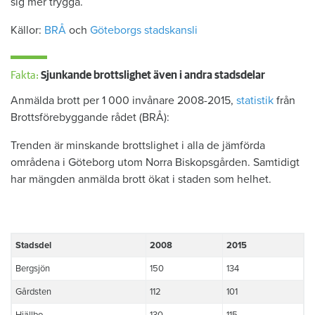
sig mer trygga.
Källor:
BRÅ
och
Göteborgs stadskansli
Fakta:
Sjunkande brottslighet även i andra stadsdelar
Anmälda brott per 1 000 invånare 2008-2015,
statistik
från
Brottsförebyggande rådet (BRÅ):
Trenden är minskande brottslighet i alla de jämförda
områdena i Göteborg utom Norra Biskopsgården. Samtidigt
har mängden anmälda brott ökat i staden som helhet.
Stadsdel
2008
2015
Bergsjön
150
134
Gårdsten
112
101
Hjällbo
130
115