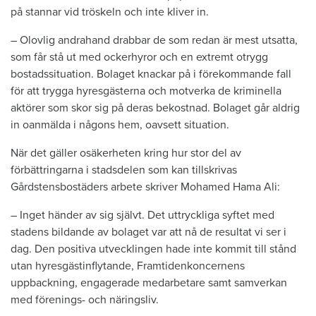
på stannar vid tröskeln och inte kliver in.
– Olovlig andrahand drabbar de som redan är mest utsatta,
som får stå ut med ockerhyror och en extremt otrygg
bostadssituation. Bolaget knackar på i förekommande fall
för att trygga hyresgästerna och motverka de kriminella
aktörer som skor sig på deras bekostnad. Bolaget går aldrig
in oanmälda i någons hem, oavsett situation.
När det gäller osäkerheten kring hur stor del av
förbättringarna i stadsdelen som kan tillskrivas
Gårdstensbostäders arbete skriver Mohamed Hama Ali:
– Inget händer av sig självt. Det uttryckliga syftet med
stadens bildande av bolaget var att nå de resultat vi ser i
dag. Den positiva utvecklingen hade inte kommit till stånd
utan hyresgästinflytande, Framtidenkoncernens
uppbackning, engagerade medarbetare samt samverkan
med förenings- och näringsliv.