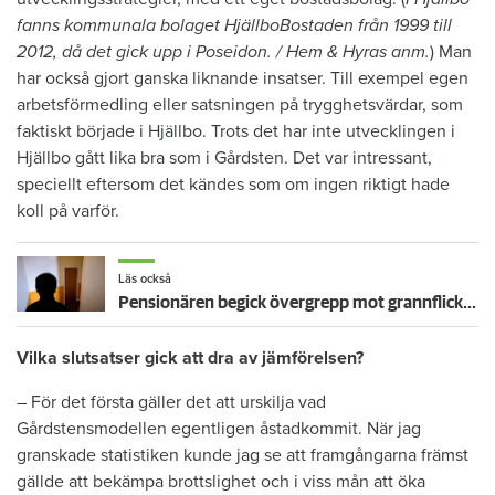
fanns kommunala bolaget HjällboBostaden från 1999 till
2012, då det gick upp i Poseidon. / Hem & Hyras anm.
) Man
har också gjort ganska liknande insatser. Till exempel egen
arbetsförmedling eller satsningen på trygghetsvärdar, som
faktiskt började i Hjällbo. Trots det har inte utvecklingen i
Hjällbo gått lika bra som i Gårdsten. Det var intressant,
speciellt eftersom det kändes som om ingen riktigt hade
koll på varför.
Läs också
Pensionären begick övergrepp mot grannflickan – nu vräks han
Vilka slutsatser gick att dra av jämförelsen?
– För det första gäller det att urskilja vad
Gårdstensmodellen egentligen åstadkommit. När jag
granskade statistiken kunde jag se att framgångarna främst
gällde att bekämpa brottslighet och i viss mån att öka