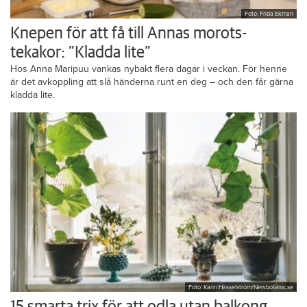
Foto: Frida Ekman
Knepen för att få till Annas morots-
tekakor: ”Kladda lite”
Hos Anna Maripuu vankas nybakt flera dagar i veckan. För henne
är det avkoppling att slå händerna runt en deg – och den får gärna
kladda lite.
Foto: Karin Hasselström/Newbotanic.se