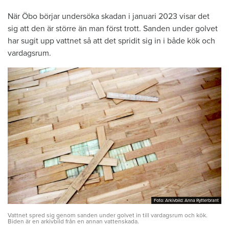
När Öbo börjar undersöka skadan i januari 2023 visar det
sig att den är större än man först trott. Sanden under golvet
har sugit upp vattnet så att det spridit sig in i både kök och
vardagsrum.
Foto: Arkivbild: Anna Rytterbrant
Foto: Arkivbild: Anna Rytterbrant
Vattnet spred sig genom sanden under golvet in till vardagsrum och kök.
Biden är en arkivbild från en annan vattenskada.