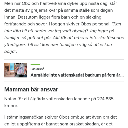
Men när Öbo och hantverkarna dyker upp nästa dag, står
det mesta av grejerna kvar på samma ställe som dagen
innan. Dessutom ligger flera barn och en släkting
fortfarande och sover. I loggen skriver Öbos personal:
”Kan
inte låta bli att undra var jag varit otydlig? Jag jagar på
familjen så gott det går. Allt för att arbetet inte ska försenas
ytterligare. Till sist kommer familjen i väg så att vi kan
börja
”.
Läs också
Anmälde inte vattenskadat badrum på fem år – krävs på 125 000 kronor
Mamman bär ansvar
Notan för att åtgärda vattenskadan landade på 274 885
kronor.
I stämningsansökan skriver Öbos ombud att även om det
enligt uppgifterna är barnet som orsakat skadan, är det