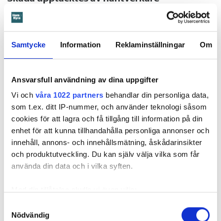
Det var när hyresvärdens hantverkare skulle byta ett
duschmunstycke under hösten förra året som en spricka i
plastmattan på väggen i duschen upptäcktes. Strax efter
Samtycke
Information
Reklaminställningar
Om
detta lät värden ett företag göra en besiktning av
badrummet. Då upptäcktes att vatten läckt från den trasiga
svetsskarven under en längre tid och orsakat omfattande
Ansvarsfull användning av dina uppgifter
vattenskador.
Vi och
våra 1022 partners
behandlar din personliga data,
Därför sade den privata hyresvärden upp hyreskontraktet
som t.ex. ditt IP-nummer, och använder teknologi såsom
med hänvisning till att hyresgästen inte iakttagit sin så
cookies för att lagra och få tillgång till information på din
kallade vårdplikt (se faktaruta). Eftersom han inte gick med
enhet för att kunna tillhandahålla personliga annonser och
på att flytta fick hyresnämnden i Malmö pröva
innehåll, annons- och innehållsmätning, åskådarinsikter
uppsägningen.
och produktutveckling. Du kan själv välja vilka som får
använda din data och i vilka syften.
Med din tillåtelse skulle vi även vilja:
Samla in information om din geografiska plats
Samtyckesval
Nödvändig
som kan ha en noggrannhet på upp till flera meter