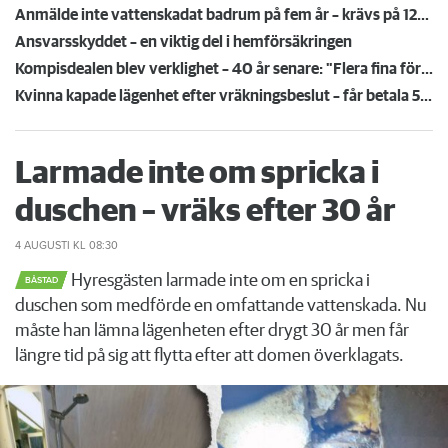
Anmälde inte vattenskadat badrum på fem år – krävs på 125 000 kronor
Ansvarsskyddet – en viktig del i hemförsäkringen
Kompisdealen blev verklighet – 40 år senare: "Flera fina fördelar med att dela bostad"
Kvinna kapade lägenhet efter vräkningsbeslut – får betala 50 000
Larmade inte om spricka i
duschen – vräks efter 30 år
4 AUGUSTI
KL 08:30
Hyresgästen larmade inte om en spricka i
BÅSTAD
duschen som medförde en omfattande vattenskada. Nu
måste han lämna lägenheten efter drygt 30 år men får
längre tid på sig att flytta efter att domen överklagats.