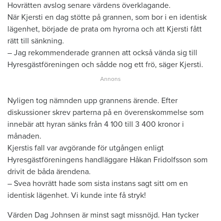
Hovrätten avslog senare värdens överklagande.
När Kjersti en dag stötte på grannen, som bor i en identisk
lägenhet, började de prata om hyrorna och att Kjersti fått
rätt till sänkning.
– Jag rekommenderade grannen att också vända sig till
Hyresgästföreningen och sådde nog ett frö, säger Kjersti.
Nyligen tog nämnden upp grannens ärende. Efter
diskussioner skrev parterna på en överenskommelse som
innebär att hyran sänks från 4 100 till 3 400 kronor i
månaden.
Kjerstis fall var avgörande för utgången enligt
Hyresgästföreningens handläggare Håkan Fridolfsson som
drivit de båda ärendena.
– Svea hovrätt hade som sista instans sagt sitt om en
identisk lägenhet. Vi kunde inte få stryk!
Värden Dag Johnsen är minst sagt missnöjd. Han tycker