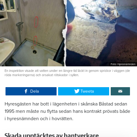
Foto: Hyresnämnden
En inspektion visade att vatten under en längre tid läckt in genom sprickor i väggen (de
röda markeringarna) och orsakat rötskador i syllen.
Dela
Tweeta
Hyresgästen har bott i lägenheten i skånska Båstad sedan
1995 men måste nu flytta sedan hans kontrakt prövats både
i hyresnämnden och i hovrätten.
Skada upptäcktes av hantverkare