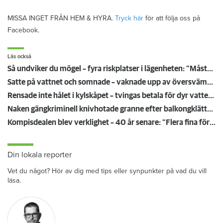
MISSA INGET FRÅN HEM & HYRA.
Tryck här
för att följa oss på
Facebook.
Läs också
Så undviker du mögel – fyra riskplatser i lägenheten: ”Måste städa bort”
Satte på vattnet och somnade – vaknade upp av översvämning hos grannen
Rensade inte hålet i kylskåpet – tvingas betala för dyr vattenskada
Naken gängkriminell knivhotade granne efter balkongklättring
Kompisdealen blev verklighet – 40 år senare: "Flera fina fördelar med att dela bostad"
Din lokala reporter
Vet du något? Hör av dig med tips eller synpunkter på vad du vill
läsa.