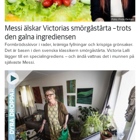
Foto: Frida Ekman
Messi älskar Victorias smörgåstårta – trots
den galna ingrediensen
Formbrödsskivor i rader, krämiga fyllningar och krispiga grönsaker.
Det är basen i den svenska klassikern smörgåstårta. Victoria Lalli
lägger till en specialingrediens – och ändå vattnas det i munnen på
självaste Messi.