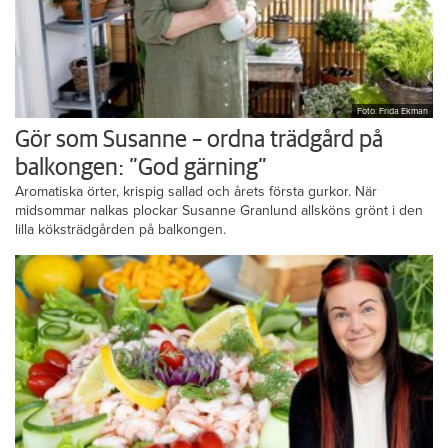
Foto: Frida Ekman
Gör som Susanne – ordna trädgård på
balkongen: ”God gärning”
Aromatiska örter, krispig sallad och årets första gurkor. När
midsommar nalkas plockar Susanne Granlund allsköns grönt i den
lilla köksträdgården på balkongen.