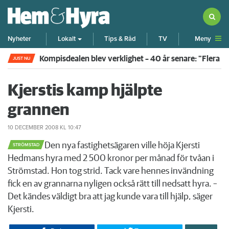
Meny
Nyheter
Lokalt
Tips & Råd
TV
Kompisdealen blev verklighet – 40 år senare: "Flera f
JUST NU
Kjerstis kamp hjälpte
grannen
10 DECEMBER 2008
KL 10:47
​Den nya fastighetsägaren ville höja Kjersti
STRÖMSTAD
Hedmans hyra med 2 500 kronor per månad för tvåan i
Strömstad. Hon tog strid. Tack vare hennes invändning
fick en av grannarna nyligen också rätt till nedsatt hyra. –
Det kändes väldigt bra att jag kunde vara till hjälp, säger
Kjersti.