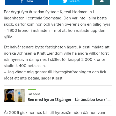
Dela
Tweeta
​För drygt fyra år sedan flyttade Kjersti Hedman in i
lägenheten i centrala Strömstad. Den var inte i allra bästa
skick, därför kom hon och värden överens om en billig hyra
– 1 900 kronor i månaden – mot att hon rustade upp den
själv.
Ett halvår senare bytte fastigheten ägare. Kjersti märkte att
norska Johnsen & Kraft Eiendom ville ha andra villkor först
när hyresavin damp ner. I stället för knappt 2 000 kronor
skulle 4 400 betalas in.
– Jag vände mig genast till Hyresgästföreningen och fick
rådet att inte betala, säger Kjersti.
Läs också
Sen med hyran 13 gånger – får ändå bo kvar: "Glömde att betala"
År 2006 gick hennes fall till hyresnämnden där hon vann.