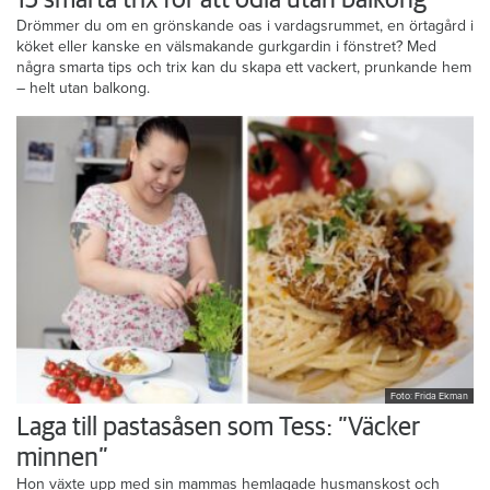
15 smarta trix för att odla utan balkong
Drömmer du om en grönskande oas i vardagsrummet, en örtagård i
köket eller kanske en välsmakande gurkgardin i fönstret? Med
några smarta tips och trix kan du skapa ett vackert, prunkande hem
– helt utan balkong.
Foto: Frida Ekman
Laga till pastasåsen som Tess: ”Väcker
minnen”
Hon växte upp med sin mammas hemlagade husmanskost och