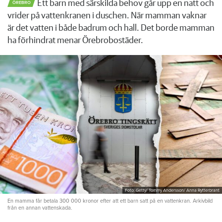
Ett barn med särskilda behov går upp en natt och
ÖREBRO
vrider på vattenkranen i duschen. När mamman vaknar
är det vatten i både badrum och hall. Det borde mamman
ha förhindrat menar Örebrobostäder.
Foto: Getty/ Tommy Andersson/ Anna Rytterbrant
En mamma får betala 300 000 kronor efter att ett barn satt på en vattenkran. Arkivbild
från en annan vattenskada.