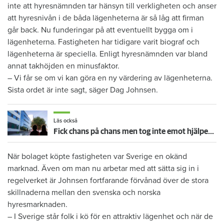
inte att hyresnämnden tar hänsyn till verkligheten och anser
att hyresnivån i de båda lägenheterna är så låg att firman
går back. Nu funderingar på att eventuellt bygga om i
lägenheterna. Fastigheten har tidigare varit biograf och
lägenheterna är speciella. Enligt hyresnämnden var bland
annat takhöjden en minusfaktor.
– Vi får se om vi kan göra en ny värdering av lägenheterna.
Sista ordet är inte sagt, säger Dag Johnsen.
Läs också
Fick chans på chans men tog inte emot hjälpen – nu vräks paret: ”Tragiskt"
När bolaget köpte fastigheten var Sverige en okänd
marknad. Även om man nu arbetar med att sätta sig in i
regelverket är Johnsen fortfarande förvånad över de stora
skillnaderna mellan den svenska och norska
hyresmarknaden.
– I Sverige står folk i kö för en attraktiv lägenhet och när de