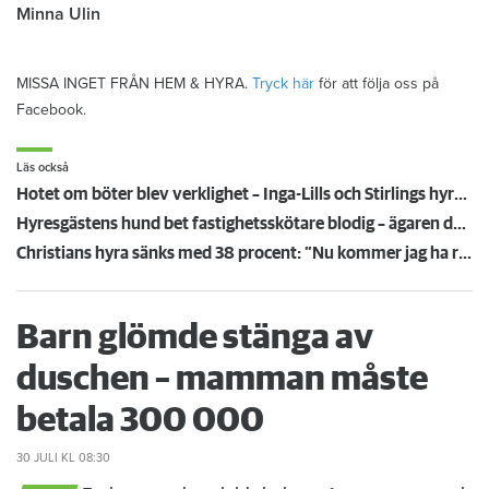
Minna Ulin
MISSA INGET FRÅN HEM & HYRA.
Tryck här
för att följa oss på
Facebook.
Läs också
Hotet om böter blev verklighet – Inga-Lills och Stirlings hyresvärdar får betala 75 000: ”Herregud så onödigt”
Hyresgästens hund bet fastighetsskötare blodig – ägaren döms och förlorar nu lägenheten
Christians hyra sänks med 38 procent: ”Nu kommer jag ha råd att ta körkort”
Barn glömde stänga av
duschen – mamman måste
betala 300 000
30 JULI
KL 08:30