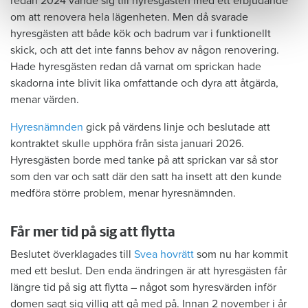
redan 2024 vände sig till hyresgästen med ett erbjudande
om att renovera hela lägenheten. Men då svarade
hyresgästen att både kök och badrum var i funktionellt
skick, och att det inte fanns behov av någon renovering.
Hade hyresgästen redan då varnat om sprickan hade
skadorna inte blivit lika omfattande och dyra att åtgärda,
menar värden.
Hyresnämnden
gick på värdens linje och beslutade att
kontraktet skulle upphöra från sista januari 2026.
Hyresgästen borde med tanke på att sprickan var så stor
som den var och satt där den satt ha insett att den kunde
medföra större problem, menar hyresnämnden.
Får mer tid på sig att flytta
Beslutet överklagades till
Svea hovrätt
som nu har kommit
med ett beslut. Den enda ändringen är att hyresgästen får
längre tid på sig att flytta – något som hyresvärden inför
domen sagt sig villig att gå med på. Innan 2 november i år