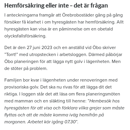
Hemförsäkring eller inte – det är frågan
I anteckningarna framgår att Örebrobostäder gång på gång
försöker få klarhet i om hyresgästen har hemförsäkring. Allt
hyresgästen kan visa är en påminnelse om en obetald
olycksfallsförsäkring.
Det är den 27 juni 2023 och en anställd vid Öbo skriver
”Torrt!” med utropstecken i arbetsloggen. Därmed påbörjar
Öbo planeringen för att lägga nytt golv i lägenheten. Men
de stöter på problem.
Familjen bor kvar i lägenheten under renoveringen med
provisoriska golv. Det ska nu rivas för att lägga dit det
riktiga. I loggen står det att läsa om flera planeringsmöten
med mamman och en släkting till henne: ”
Hembesök hos
hyresgästen för att visa och förklara vilka grejer som måste
flyttas och att de måste komma iväg hemifrån på
morgonen. Arbetet kör igång 07.30
”.