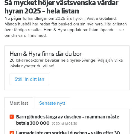
Så mycket höjer västsvenska värdar
hyran 2025 – hela listan
Nu pågår förhandlingar om 2025 års hyror i Västra Götaland.
Många hushåll har redan fått besked om sin nya hyra. Här är listan
över färdiga resultat. Hem & Hyra uppdaterar listan löpande – se
om din värd finns med.
Hem & Hyra finns där du bor
20 lokalredaktörer bevakar hela hyres-Sverige. Välj själv vilka
lokala nyheter du vill se!
Ställ in ditt län
Mest läst
Senaste nytt
Barn glömde stänga av duschen – mamman måste
betala 300 000
30 juli
kl 08:30
Larmade inte om spricka i duschen – vräks efter 30