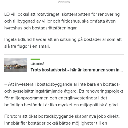
LO vill också att rotavdraget, skatterabatten för renovering
och tillbyggnad av villor och fritidshus, ska omfatta även
hyreshus och bostadsrättsföreningar.
Ingela Edlund hävdar att en satsning på bostäder är som att
slå tre flugor i en smäll.
Läs också
Trots bostadsbrist – här är kommunen som inte byggt en enda hyresrätt på tio år
– Att investera i bostadsbyggande är inte bara en bostads-
och sysselsättningsfrämjande åtgärd. Ett renoveringsprojekt
för miljonprogrammen och energiinvesteringar i det
befintliga beståndet är lika mycket en miljöpolitisk åtgärd.
Förutom att ökat bostadsbyggande skapar nya jobb direkt,
innebär fler bostäder också bättre möjligheter till en