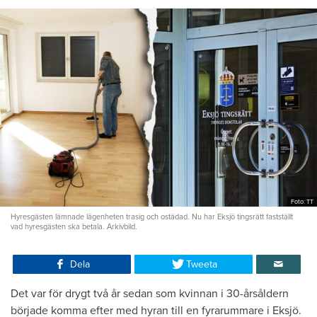
Foto: TT
Hyresgästen lämnade lägenheten trasig och ostädad. Nu har Eksjö tingsrätt fastställt
vad hyresgästen ska betala. Arkivbild.
Dela
Tweeta
Det var för drygt två år sedan som kvinnan i 30-årsåldern
började komma efter med hyran till en fyrarummare i Eksjö.