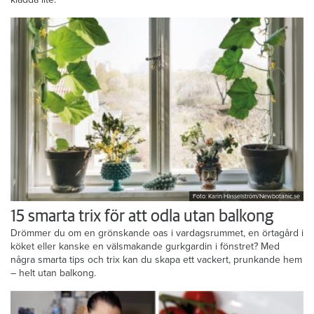
är det avkoppling att slå händerna runt en deg – och den får gärna
kladda lite.
Foto: Karin Hasselström/Newbotanic.se
15 smarta trix för att odla utan balkong
Drömmer du om en grönskande oas i vardagsrummet, en örtagård i
köket eller kanske en välsmakande gurkgardin i fönstret? Med
några smarta tips och trix kan du skapa ett vackert, prunkande hem
– helt utan balkong.