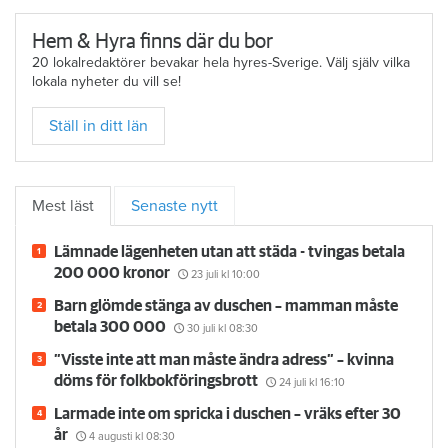
Hem & Hyra finns där du bor
20 lokalredaktörer bevakar hela hyres-Sverige. Välj själv vilka
lokala nyheter du vill se!
Ställ in ditt län
Mest läst
Senaste nytt
Lämnade lägenheten utan att städa - tvingas betala
200 000 kronor
23 juli
kl 10:00
Barn glömde stänga av duschen – mamman måste
betala 300 000
30 juli
kl 08:30
”Visste inte att man måste ändra adress” – kvinna
döms för folkbokföringsbrott
24 juli
kl 16:10
Larmade inte om spricka i duschen – vräks efter 30