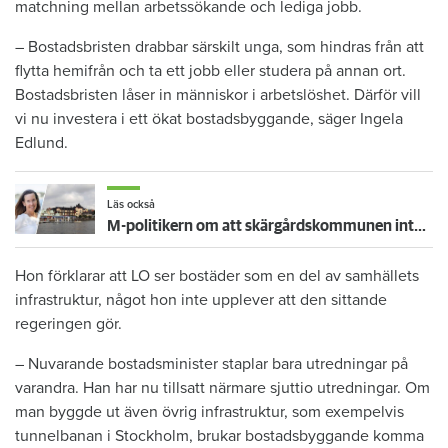
matchning mellan arbetssökande och lediga jobb.
– Bostadsbristen drabbar särskilt unga, som hindras från att
flytta hemifrån och ta ett jobb eller studera på annan ort.
Bostadsbristen låser in människor i arbetslöshet. Därför vill
vi nu investera i ett ökat bostadsbyggande, säger Ingela
Edlund.
Läs också
M-politikern om att skärgårdskommunen inte byggt några hyresrätter – ”olyckligt”
Hon förklarar att LO ser bostäder som en del av samhällets
infrastruktur, något hon inte upplever att den sittande
regeringen gör.
– Nuvarande bostadsminister staplar bara utredningar på
varandra. Han har nu tillsatt närmare sjuttio utredningar. Om
man byggde ut även övrig infrastruktur, som exempelvis
tunnelbanan i Stockholm, brukar bostadsbyggande komma