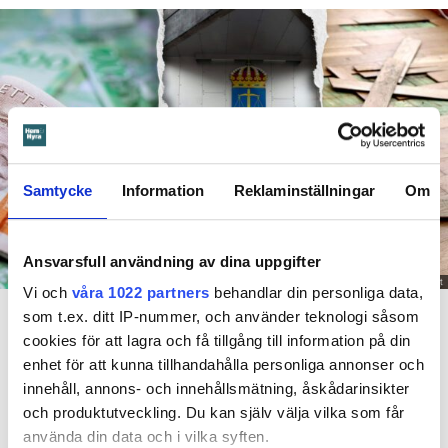
Samtycke
Information
Reklaminställningar
Om
Ansvarsfull användning av dina uppgifter
Foto: Getty/ Tommy Andersson/ Anna Rytterbrant
Vi och
våra 1022 partners
behandlar din personliga data,
En mamma får betala 300 000 kronor efter att ett barn satt på en vattenkran. Arkivbild
som t.ex. ditt IP-nummer, och använder teknologi såsom
från en annan vattenskada.
cookies för att lagra och få tillgång till information på din
enhet för att kunna tillhandahålla personliga annonser och
Dela
Tweeta
innehåll, annons- och innehållsmätning, åskådarinsikter
Det är en natt hösten 2022. Barnet som har diagnostiserats
och produktutveckling. Du kan själv välja vilka som får
med autism vaknar och går till badrummet. Där vrider barnet
använda din data och i vilka syften.