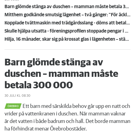
Barn glömde stänga av duschen – mamman måste betala 300 000
Mitthem godkände smutsig lägenhet – två gånger: "För äckligt för att flytta in"
Kopplade tvättmaskin med trädgårdsslang - döms att betala en miljon efter vattenskada
Skulle hjälpa utsatta - föreningsprofilen stoppade pengar i egen ficka
Hilja, 16 månader, skar sig på krossat glas i lägenheten – städmiss från tidigare hyresgäst
Barn glömde stänga av
duschen – mamman måste
betala 300 000
30 JULI
KL 08:30
Ett barn med särskilda behov går upp en natt och
ÖREBRO
vrider på vattenkranen i duschen. När mamman vaknar
är det vatten i både badrum och hall. Det borde mamman
ha förhindrat menar Örebrobostäder.