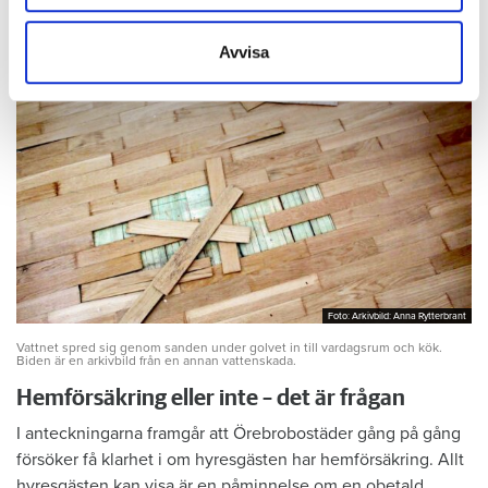
vardagsrum.
information som du har tillhandahållit eller som de har
samlat in när du har använt deras tjänster.
Avvisa
Foto: Arkivbild: Anna Rytterbrant
Foto: Arkivbild: Anna Rytterbrant
Vattnet spred sig genom sanden under golvet in till vardagsrum och kök.
Biden är en arkivbild från en annan vattenskada.
Hemförsäkring eller inte – det är frågan
I anteckningarna framgår att Örebrobostäder gång på gång
försöker få klarhet i om hyresgästen har hemförsäkring. Allt
hyresgästen kan visa är en påminnelse om en obetald