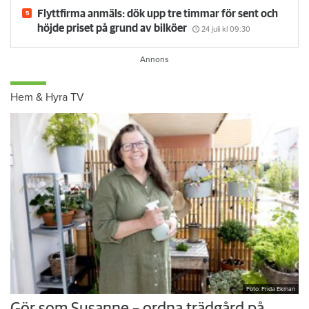
år
4 augusti
kl 08:30
Flyttfirma anmäls: dök upp tre timmar för sent och
höjde priset på grund av bilköer
24 juli
kl 09:30
Hem & Hyra TV
Foto: Frida Ekman