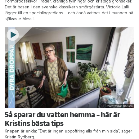
den galna ingrediensen
Formbrödsskivor i rader, krämiga fyllningar och krispiga grönsaker.
Det är basen i den svenska klassikern smörgåstårta. Victoria Lalli
lägger till en specialingrediens – och ändå vattnas det i munnen på
självaste Messi.
Foto: Tomas Ohlsson
Så sparar du vatten hemma – här är
Kristins bästa tips
Knepen är enkla: ”Det är ingen uppoffring alls från min sida”, säger