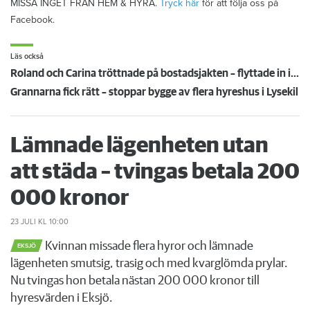
MISSA INGET FRÅN HEM & HYRA.
Tryck här
för att följa oss på
Facebook.
Läs också
Roland och Carina tröttnade på bostadsjakten – flyttade in i en husbil
Grannarna fick rätt – stoppar bygge av flera hyreshus i Lysekil
Lämnade lägenheten utan
att städa – tvingas betala 200
000 kronor
23 JULI
KL 10:00
Kvinnan missade flera hyror och lämnade
EKSJÖ
lägenheten smutsig, trasig och med kvarglömda prylar.
Nu tvingas hon betala nästan 200 000 kronor till
hyresvärden i Eksjö.