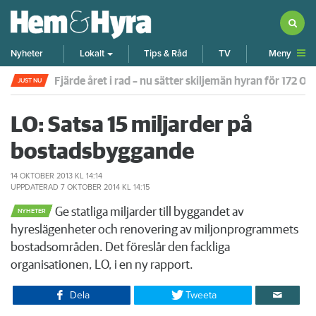
Meny
Nyheter
Lokalt
Tips & Råd
TV
Fjärde året i rad – nu sätter skiljemän hyran för 172 0
JUST NU
LO: Satsa 15 miljarder på
bostadsbyggande
14 OKTOBER 2013
KL 14:14
UPPDATERAD
7 OKTOBER 2014
KL 14:15
Ge statliga miljarder till byggandet av
NYHETER
hyreslägenheter och renovering av miljonprogrammets
bostadsområden. Det föreslår den fackliga
organisationen, LO, i en ny rapport.
Dela
Tweeta