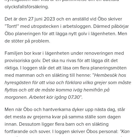
olycksfallsförsäkring.
Det är den 27 juni 2023 och en anställd vid Öbo skriver
”Torrt!” med utropstecken i arbetsloggen. Därmed påbörjar
Öbo planeringen för att lägga nytt golv i lägenheten. Men
de stöter på problem.
Familjen bor kvar i lägenheten under renoveringen med
provisoriska golv. Det ska nu rivas för att lägga dit det
riktiga. I loggen står det att läsa om flera planeringsmöten
med mamman och en släkting till henne: ”
Hembesök hos
hyresgästen för att visa och förklara vilka grejer som måste
flyttas och att de måste komma iväg hemifrån på
morgonen. Arbetet kör igång 07.30
”.
Men när Öbo och hantverkarna dyker upp nästa dag, står
det mesta av grejerna kvar på samma ställe som dagen
innan. Dessutom ligger flera barn och en släkting
fortfarande och sover. I loggen skriver Öbos personal:
”Kan