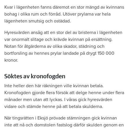
Kvar i lägenheten fanns däremot en stor mängd av kvinnans
bohag i olika rum och förråd. Utöver prylarna var hela
lägenheten smutsig och ostädad.
Hyresvärden ansåg att en stor del av bristerna i lägenheten
var onormalt slitage och krävde kvinnan på ersättning.
Notan för åtgärderna av olika skador, städning och
bortforsling av hennes prylar landade på drygt 150 000
kronor.
Söktes av kronofogden
Inte heller den här räkningen ville kvinnan betala.
Kronofogden gjorde flera försök att delge henne under flera
månader men utan att lyckas. I våras gick hyresvärden
vidare och stämde henne på att betala skulderna.
När tingsrätten i Eksjö prövade stämningen gick kvinnan
inte att nå och domstolen fastslog därför skulden genom en