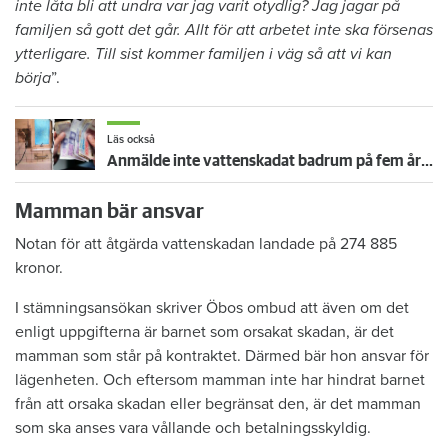
inte låta bli att undra var jag varit otydlig? Jag jagar på
familjen så gott det går. Allt för att arbetet inte ska försenas
ytterligare. Till sist kommer familjen i väg så att vi kan
börja
”.
Läs också
Anmälde inte vattenskadat badrum på fem år – krävs på 125 000 kronor
Mamman bär ansvar
Notan för att åtgärda vattenskadan landade på 274 885
kronor.
I stämningsansökan skriver Öbos ombud att även om det
enligt uppgifterna är barnet som orsakat skadan, är det
mamman som står på kontraktet. Därmed bär hon ansvar för
lägenheten. Och eftersom mamman inte har hindrat barnet
från att orsaka skadan eller begränsat den, är det mamman
som ska anses vara vållande och betalningsskyldig.