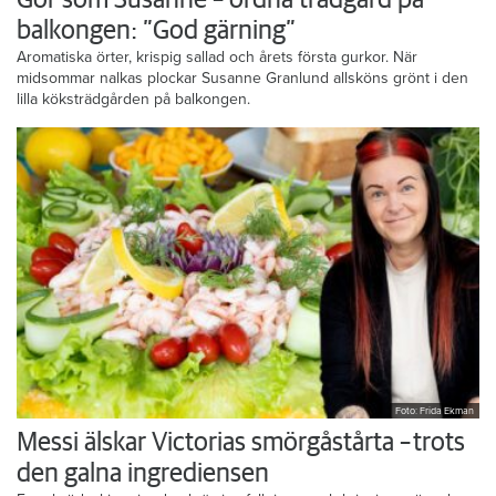
Gör som Susanne – ordna trädgård på
balkongen: ”God gärning”
Aromatiska örter, krispig sallad och årets första gurkor. När
midsommar nalkas plockar Susanne Granlund allsköns grönt i den
lilla köksträdgården på balkongen.
Foto: Frida Ekman
Messi älskar Victorias smörgåstårta – trots