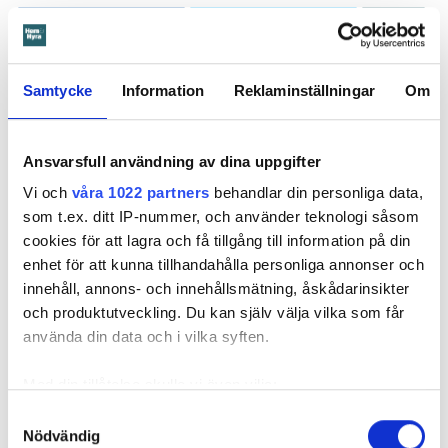
Dela
Tweeta
Hyresgästen har bott i lägenheten i skånska Båstad sedan
1995 men måste nu flytta sedan hans kontrakt prövats både
Samtycke
Information
Reklaminställningar
Om
i hyresnämnden och i hovrätten.
Ansvarsfull användning av dina uppgifter
Skada upptäcktes av hantverkare
Vi och
våra 1022 partners
behandlar din personliga data,
Det var när hyresvärdens hantverkare skulle byta ett
som t.ex. ditt IP-nummer, och använder teknologi såsom
duschmunstycke under hösten förra året som en spricka i
cookies för att lagra och få tillgång till information på din
plastmattan på väggen i duschen upptäcktes. Strax efter
enhet för att kunna tillhandahålla personliga annonser och
detta lät värden ett företag göra en besiktning av
innehåll, annons- och innehållsmätning, åskådarinsikter
badrummet. Då upptäcktes att vatten läckt från den trasiga
och produktutveckling. Du kan själv välja vilka som får
svetsskarven under en längre tid och orsakat omfattande
använda din data och i vilka syften.
vattenskador.
Därför sade den privata hyresvärden upp hyreskontraktet
Med din tillåtelse skulle vi även vilja:
med hänvisning till att hyresgästen inte iakttagit sin så
Samla in information om din geografiska plats
Samtyckesval
kallade vårdplikt (se faktaruta). Eftersom han inte gick med
Nödvändig
som kan ha en noggrannhet på upp till flera meter