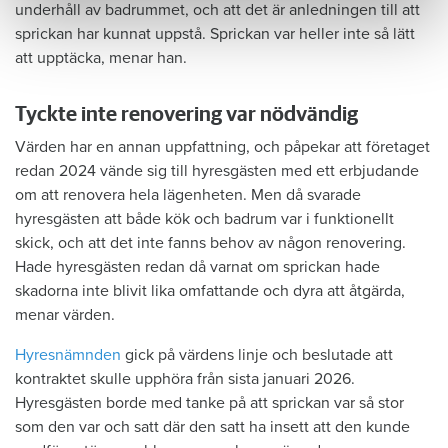
underhåll av badrummet, och att det är anledningen till att
sprickan har kunnat uppstå. Sprickan var heller inte så lätt
att upptäcka, menar han.
Tyckte inte renovering var nödvändig
Värden har en annan uppfattning, och påpekar att företaget
redan 2024 vände sig till hyresgästen med ett erbjudande
om att renovera hela lägenheten. Men då svarade
hyresgästen att både kök och badrum var i funktionellt
skick, och att det inte fanns behov av någon renovering.
Hade hyresgästen redan då varnat om sprickan hade
skadorna inte blivit lika omfattande och dyra att åtgärda,
menar värden.
Hyresnämnden
gick på värdens linje och beslutade att
kontraktet skulle upphöra från sista januari 2026.
Hyresgästen borde med tanke på att sprickan var så stor
som den var och satt där den satt ha insett att den kunde