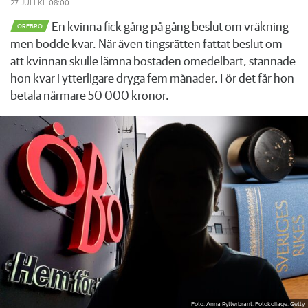
27 JULI
KL 08:00
En kvinna fick gång på gång beslut om vräkning
ÖREBRO
men bodde kvar. När även tingsrätten fattat beslut om
att kvinnan skulle lämna bostaden omedelbart, stannade
hon kvar i ytterligare dryga fem månader. För det får hon
betala närmare 50 000 kronor.
Foto: Anna Rytterbrant. Fotokollage. Getty