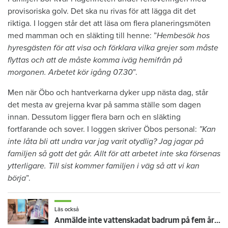
provisoriska golv. Det ska nu rivas för att lägga dit det
riktiga. I loggen står det att läsa om flera planeringsmöten
med mamman och en släkting till henne: ”
Hembesök hos
hyresgästen för att visa och förklara vilka grejer som måste
flyttas och att de måste komma iväg hemifrån på
morgonen. Arbetet kör igång 07.30
”.
Men när Öbo och hantverkarna dyker upp nästa dag, står
det mesta av grejerna kvar på samma ställe som dagen
innan. Dessutom ligger flera barn och en släkting
fortfarande och sover. I loggen skriver Öbos personal:
”Kan
inte låta bli att undra var jag varit otydlig? Jag jagar på
familjen så gott det går. Allt för att arbetet inte ska försenas
ytterligare. Till sist kommer familjen i väg så att vi kan
börja
”.
Läs också
Anmälde inte vattenskadat badrum på fem år – krävs på 125 000 kronor