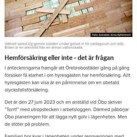
Foto: Arkivbild: Anna Rytterbrant
Foto: Arkivbild: Anna Rytterbrant
Vattnet spred sig genom sanden under golvet in till vardagsrum och kök.
Biden är en arkivbild från en annan vattenskada.
Hemförsäkring eller inte – det är frågan
I anteckningarna framgår att Örebrobostäder gång på gång
försöker få klarhet i om hyresgästen har hemförsäkring. Allt
hyresgästen kan visa är en påminnelse om en obetald
olycksfallsförsäkring.
Det är den 27 juni 2023 och en anställd vid Öbo skriver
”Torrt!” med utropstecken i arbetsloggen. Därmed påbörjar
Öbo planeringen för att lägga nytt golv i lägenheten. Men
de stöter på problem.
Familjen bor kvar i lägenheten under renoveringen med