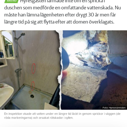
Hyresgästen larmade inte om en spricka i
BÅSTAD
duschen som medförde en omfattande vattenskada. Nu
måste han lämna lägenheten efter drygt 30 år men får
längre tid på sig att flytta efter att domen överklagats.
Foto: Hyresnämnden
En inspektion visade att vatten under en längre tid läckt in genom sprickor i väggen (de
röda markeringarna) och orsakat rötskador i syllen.