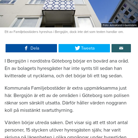
Foto: AnnaKarin Löwendahl
Ett av Familjebostäders hyreshus i Bergsjön, dock inte det som texten handlar om.
Dela
Tweeta
I Bergsjön i nordöstra Göteborg börjar en bovärd ana oråd.
En av bolagets hyresgäster har inte synts till sedan han
kvitterade ut nycklarna, och det börjar bli ett tag sedan.
Kommunala Familjebostäder är extra uppmärksamma just
här. Bergsjön är ett av de områden i Göteborg som polisen
räknar som särskilt utsatta. Därför håller värden noggrann
koll på misstänkt svartuthyrning.
Värden börjar utreda saken. Det visar sig att ett stort antal
personer, 15 stycken utöver hyresgästen själv, har varit
skrivna på lägenheten i olika omgångar under hyrestiden.