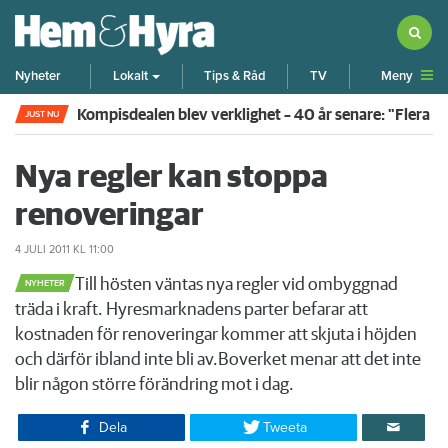
Meny
Nyheter
Lokalt
Tips & Råd
TV
Kompisdealen blev verklighet – 40 år senare: "Flera f
JUST NU
Nya regler kan stoppa
renoveringar
4 JULI 2011
KL 11:00
​Till hösten väntas nya regler vid ombyggnad
NYHETER
träda i kraft. Hyresmarknadens parter befarar att
kostnaden för renoveringar kommer att skjuta i höjden
och därför ibland inte bli av.Boverket menar att det inte
blir någon större förändring mot i dag.
Dela
Tweeta