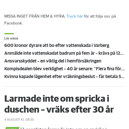
MISSA INGET FRÅN HEM & HYRA.
Tryck här
för att följa oss på
Facebook.
Läs också
600 kronor dyrare att bo efter vattenskada i Varberg
Anmälde inte vattenskadat badrum på fem år – krävs på 125 000 kronor
Ansvarsskyddet – en viktig del i hemförsäkringen
Kompisdealen blev verklighet – 40 år senare: "Flera fina fördelar med att dela bostad"
Kvinna kapade lägenhet efter vräkningsbeslut – får betala 50 000
Larmade inte om spricka i
duschen – vräks efter 30 år
4 AUGUSTI
KL 08:30