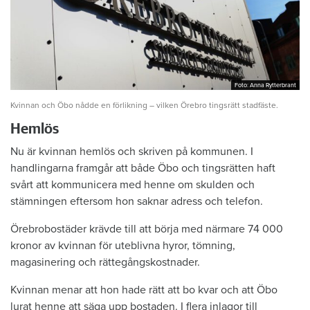
Foto: Anna Rytterbrant
Foto: Anna Rytterbrant
Kvinnan och Öbo nådde en förlikning – vilken Örebro tingsrätt stadfäste.
Hemlös
Nu är kvinnan hemlös och skriven på kommunen. I
handlingarna framgår att både Öbo och tingsrätten haft
svårt att kommunicera med henne om skulden och
stämningen eftersom hon saknar adress och telefon.
Örebrobostäder krävde till att börja med närmare 74 000
kronor av kvinnan för uteblivna hyror, tömning,
magasinering och rättegångskostnader.
Kvinnan menar att hon hade rätt att bo kvar och att Öbo
lurat henne att säga upp bostaden. I flera inlagor till