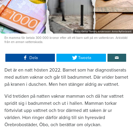
Foto: Getty/ Tommy Andersson/ Anna Rytterbrant
En mamma får betala 300 000 kronor efter att ett barn satt på en vattenkran. Arkivbild
från en annan vattenskada.
Dela
Tweeta
Det är en natt hösten 2022. Barnet som har diagnostiserats
med autism vaknar och går till badrummet. Där vrider barnet
på kranen i duschen. Men hen stänger aldrig av vattnet.
Vid tretiden på natten vaknar mamman och då har vattnet
spridit sig i badrummet och ut i hallen. Mamman torkar
förtvivlat upp vattnet och tror därmed att saken är ur
världen. Hon ringer därför aldrig till sin hyresvärd
Örebrobostäder, Öbo, och berättar om olyckan.