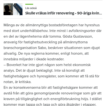
Läs också
Skulle vräkas inför renovering – 90-åriga kvinnan får bo kvar: ”Ovissheten har varit grym”
Många av de allmännyttiga bostadsföretagen har hyreshus
med stort underhållsbehov. Inte minst i avfolkningsorter där
en del av lägenheterna står tomma. Gösta Gustavsson,
ansvarig för fastighetsutveckling på allmännyttorna
branschorganisation Sabo, beskriver situationen som djupt
allvarlig. De nya reglerna kommer, enligt honom, att
innebära miljarder i ökade kostnader.
– Boverket har inte gjort någon som helst ekonomisk
analys. Det är djupt beklagligt. Inte så konstigt att
fastighetsägare och hyresgäster, som kommer att få stå för
notan, är kritiska.
En av konsekvenserna blir att fastighetsägare kommer att
avstå från att göra genomgripande renoveringar som gör att
kraven på tillgänglighet och energiförbrukning höjs. I stället
kommer man lappa och laga och göra åtgärder i etapper,