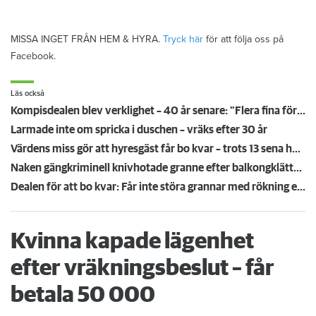
MISSA INGET FRÅN HEM & HYRA.
Tryck här
för att följa oss på
Facebook.
Läs också
Kompisdealen blev verklighet – 40 år senare: "Flera fina fördelar med att dela bostad"
Larmade inte om spricka i duschen – vräks efter 30 år
Värdens miss gör att hyresgäst får bo kvar – trots 13 sena hyror
Naken gängkriminell knivhotade granne efter balkongklättring
Dealen för att bo kvar: Får inte störa grannar med rökning eller utsätta dem för brandfara
Kvinna kapade lägenhet
efter vräkningsbeslut – får
betala 50 000