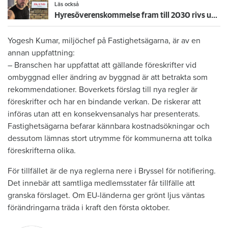
Läs också
Hyresöverenskommelse fram till 2030 rivs upp – hyresgäster känner sig svikna: "Jag går redan på knäna"
Yogesh Kumar, miljöchef på Fastighetsägarna, är av en
annan uppfattning:
– Branschen har uppfattat att gällande föreskrifter vid
ombyggnad eller ändring av byggnad är att betrakta som
rekommendationer. Boverkets förslag till nya regler är
föreskrifter och har en bindande verkan. De riskerar att
införas utan att en konsekvensanalys har presenterats.
Fastighetsägarna befarar kännbara kostnadsökningar och
dessutom lämnas stort utrymme för kommunerna att tolka
föreskrifterna olika.
För tillfället är de nya reglerna nere i Bryssel för notifiering.
Det innebär att samtliga medlemsstater får tillfälle att
granska förslaget. Om EU-länderna ger grönt ljus väntas
förändringarna träda i kraft den första oktober.