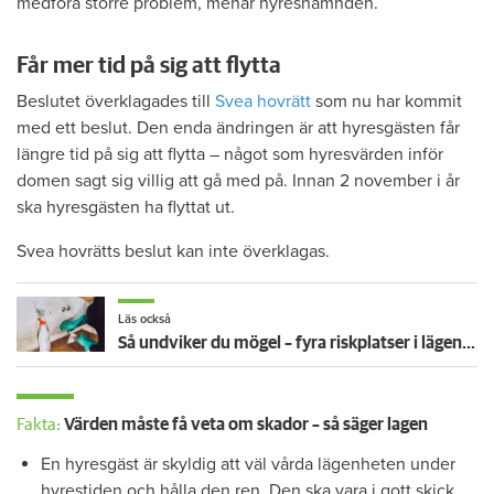
medföra större problem, menar hyresnämnden.
Får mer tid på sig att flytta
Beslutet överklagades till
Svea hovrätt
som nu har kommit
med ett beslut. Den enda ändringen är att hyresgästen får
längre tid på sig att flytta – något som hyresvärden inför
domen sagt sig villig att gå med på. Innan 2 november i år
ska hyresgästen ha flyttat ut.
Svea hovrätts beslut kan inte överklagas.
Läs också
Så undviker du mögel – fyra riskplatser i lägenheten: ”Måste städa bort”
Fakta:
Värden måste få veta om skador – så säger lagen
En hyresgäst är skyldig att väl vårda lägenheten under
hyrestiden och hålla den ren. Den ska vara i gott skick