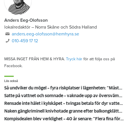
Anders Eeg-Olofsson
lokalredaktör
–
Norra Skåne och Södra Halland
anders.eeg-olofsson@hemhyra.se
010-459 17 12
MISSA INGET FRÅN HEM & HYRA.
Tryck här
för att följa oss på
Facebook.
Läs också
Så undviker du mögel – fyra riskplatser i lägenheten: ”Måste städa bort”
Satte på vattnet och somnade – vaknade upp av översvämning hos grannen
Rensade inte hålet i kylskåpet – tvingas betala för dyr vattenskada
Naken gängkriminell knivhotade granne efter balkongklättring
Kompisdealen blev verklighet – 40 år senare: "Flera fina fördelar med att dela bostad"