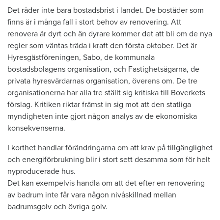
​Det råder inte bara bostadsbrist i landet. De bostäder som
finns är i många fall i stort behov av renovering. Att
renovera är dyrt och än dyrare kommer det att bli om de nya
regler som väntas träda i kraft den första oktober. Det är
Hyresgästföreningen, Sabo, de kommunala
bostadsbolagens organisation, och Fastighetsägarna, de
privata hyresvärdarnas organisation, överens om. De tre
organisationerna har alla tre ställt sig kritiska till Boverkets
förslag. Kritiken riktar främst in sig mot att den statliga
myndigheten inte gjort någon analys av de ekonomiska
konsekvenserna.
I korthet handlar förändringarna om att krav på tillgänglighet
och energiförbrukning blir i stort sett desamma som för helt
nyproducerade hus.
Det kan exempelvis handla om att det efter en renovering
av badrum inte får vara någon nivåskillnad mellan
badrumsgolv och övriga golv.