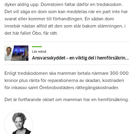
dyker aldrig upp. Domstolen fattar därför en tredskodom.
Det vill säga en dom som kan meddelas när en part inte har
svarat eller kommer till förhandlingen. En sådan dom
innebär nästan alltid att den som står bakom stämningen, i
det här fallet Öbo, får rätt.
Läs också
Ansvarsskyddet – en viktig del i hemförsäkringen
Enligt tredskodomen ska mamman betala närmare 300 000
kronor plus ränta för reparationerna av skadan, kostnaden
för inkasso samt Örebrobostäders rättegångskostnader.
Det är fortfarande oklart om mamman har en hemförsäkring.