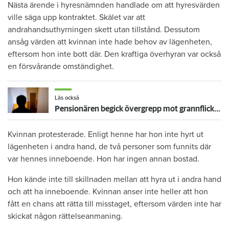
Nästa ärende i hyresnämnden handlade om att hyresvärden
ville säga upp kontraktet. Skälet var att
andrahandsuthyrningen skett utan tillstånd. Dessutom
ansåg värden att kvinnan inte hade behov av lägenheten,
eftersom hon inte bott där. Den kraftiga överhyran var också
en försvårande omständighet.
Läs också
Pensionären begick övergrepp mot grannflickan – nu vräks han
Kvinnan protesterade. Enligt henne har hon inte hyrt ut
lägenheten i andra hand, de två personer som funnits där
var hennes inneboende. Hon har ingen annan bostad.
Hon kände inte till skillnaden mellan att hyra ut i andra hand
och att ha inneboende. Kvinnan anser inte heller att hon
fått en chans att rätta till misstaget, eftersom värden inte har
skickat någon rättelseanmaning.