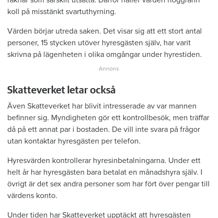
räknar som särskilt utsatta. Därför håller värden noggrann
koll på misstänkt svartuthyrning.
Värden börjar utreda saken. Det visar sig att ett stort antal
personer, 15 stycken utöver hyresgästen själv, har varit
skrivna på lägenheten i olika omgångar under hyrestiden.
Skatteverket letar också
Även Skatteverket har blivit intresserade av var mannen
befinner sig. Myndigheten gör ett kontrollbesök, men träffar
då på ett annat par i bostaden. De vill inte svara på frågor
utan kontaktar hyresgästen per telefon.
Hyresvärden kontrollerar hyresinbetalningarna. Under ett
helt år har hyresgästen bara betalat en månadshyra själv. I
övrigt är det sex andra personer som har fört över pengar till
värdens konto.
Under tiden har Skatteverket upptäckt att hyresgästen