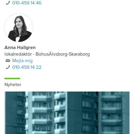
010-459 14 46
Anna Hallgren
lokalredaktör - BohusÄlvsborg-Skaraborg
Mejla mig
010-459 14 22
Nyheter