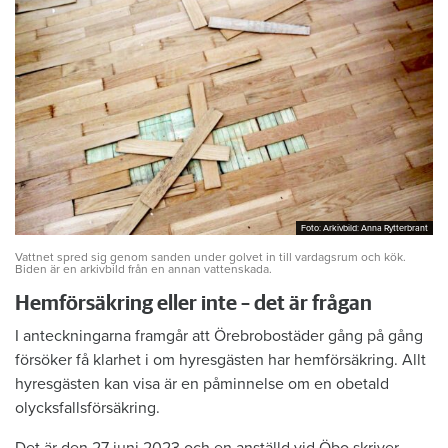
Foto: Arkivbild: Anna Rytterbrant
Foto: Arkivbild: Anna Rytterbrant
Vattnet spred sig genom sanden under golvet in till vardagsrum och kök.
Biden är en arkivbild från en annan vattenskada.
Hemförsäkring eller inte – det är frågan
I anteckningarna framgår att Örebrobostäder gång på gång
försöker få klarhet i om hyresgästen har hemförsäkring. Allt
hyresgästen kan visa är en påminnelse om en obetald
olycksfallsförsäkring.