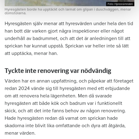
Foto: Hyresnämnden
Foto: Hyresnämnden
Hyresgästen borde ha upptäckt och larmat om glipan i duschväggen, menar
domstolarna.
Hyresgästen själv menar att hyresvärden under hela den tid
han bott där varken gjort några inspektioner eller något
underhåll av badrummet, och att det är anledningen till att
sprickan har kunnat uppstå. Sprickan var heller inte så lätt
att upptäcka, menar han.
Tyckte inte renovering var nödvändig
Värden har en annan uppfattning, och påpekar att företaget
redan 2024 vände sig till hyresgästen med ett erbjudande
om att renovera hela lägenheten. Men då svarade
hyresgästen att både kök och badrum var i funktionellt
skick, och att det inte fanns behov av någon renovering.
Hade hyresgästen redan då varnat om sprickan hade
skadorna inte blivit lika omfattande och dyra att åtgärda,
menar värden.