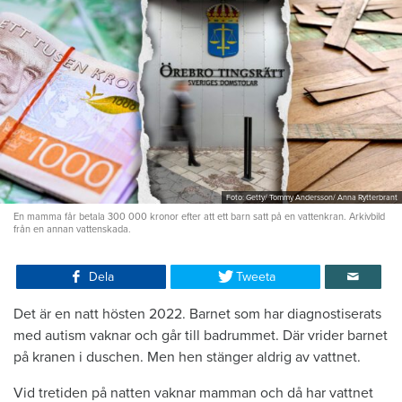
Foto: Getty/ Tommy Andersson/ Anna Rytterbrant
En mamma får betala 300 000 kronor efter att ett barn satt på en vattenkran. Arkivbild
från en annan vattenskada.
Dela
Tweeta
Det är en natt hösten 2022. Barnet som har diagnostiserats
med autism vaknar och går till badrummet. Där vrider barnet
på kranen i duschen. Men hen stänger aldrig av vattnet.
Vid tretiden på natten vaknar mamman och då har vattnet