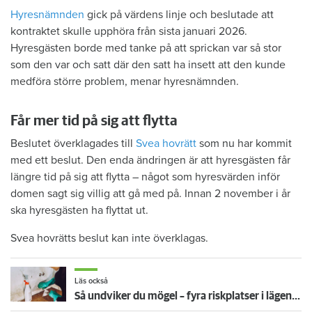
Hyresnämnden
gick på värdens linje och beslutade att
kontraktet skulle upphöra från sista januari 2026.
Hyresgästen borde med tanke på att sprickan var så stor
som den var och satt där den satt ha insett att den kunde
medföra större problem, menar hyresnämnden.
Får mer tid på sig att flytta
Beslutet överklagades till
Svea hovrätt
som nu har kommit
med ett beslut. Den enda ändringen är att hyresgästen får
längre tid på sig att flytta – något som hyresvärden inför
domen sagt sig villig att gå med på. Innan 2 november i år
ska hyresgästen ha flyttat ut.
Svea hovrätts beslut kan inte överklagas.
Läs också
Så undviker du mögel – fyra riskplatser i lägenheten: ”Måste städa bort”