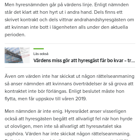
Men hyresnämnden går på värdens linje. Enligt nämnden
står det klart att hon hyrt ut i andra hand. Dels finns ett
skrivet kontrakt och dels vittnar andrahandshyresgästen om
att kvinnan inte bott i lägenheten alls under den aktuella
perioden.
Läs också
Värdens miss gör att hyresgäst får bo kvar – trots 13 sena hyror
Även om värden inte har skickat ut någon rättelseanmaning
så anser nämnden att kvinnans överträdelser är så grova att
kontraktet inte bör förlängas. Enligt beslutet måste hon
flytta, men får uppskov till våren 2019.
Men nämnden är inte enig. Hyresrådet anser visserligen
också att hyresgästen begått ett allvarligt fel när hon hyrde
ut olovligen, men inte så allvarligt att hyresavtalet ska
upphöra. Värden har inte skickat någon rättelseanmaning.