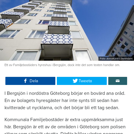
Foto: AnnaKarin Löwendahl
Ett av Familjebostäders hyreshus i Bergsjön, dock inte det som texten handlar om.
Dela
Tweeta
I Bergsjön i nordöstra Göteborg börjar en bovärd ana oråd.
En av bolagets hyresgäster har inte synts till sedan han
kvitterade ut nycklarna, och det börjar bli ett tag sedan.
Kommunala Familjebostäder är extra uppmärksamma just
här. Bergsjön är ett av de områden i Göteborg som polisen