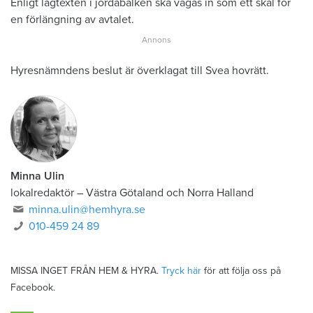
Enligt lagtexten i jordabalken ska vägas in som ett skäl för
en förlängning av avtalet.
Hyresnämndens beslut är överklagat till Svea hovrätt.
Minna Ulin
lokalredaktör
–
Västra Götaland och Norra Halland
minna.ulin@hemhyra.se
010-459 24 89
MISSA INGET FRÅN HEM & HYRA.
Tryck här
för att följa oss på
Facebook.