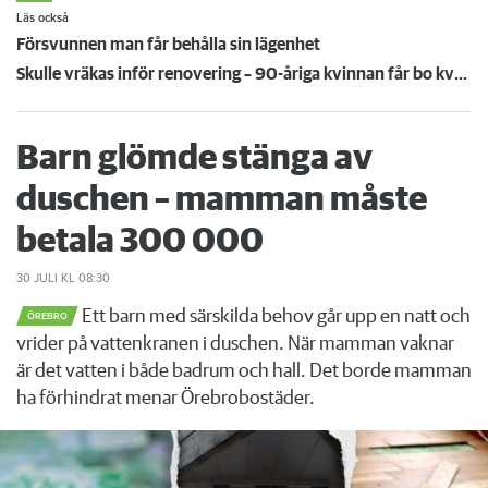
Läs också
Försvunnen man får behålla sin lägenhet
Skulle vräkas inför renovering – 90-åriga kvinnan får bo kvar: ”Ovissheten har varit grym”
Barn glömde stänga av
duschen – mamman måste
betala 300 000
30 JULI
KL 08:30
Ett barn med särskilda behov går upp en natt och
ÖREBRO
vrider på vattenkranen i duschen. När mamman vaknar
är det vatten i både badrum och hall. Det borde mamman
ha förhindrat menar Örebrobostäder.