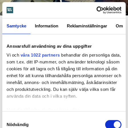
Foto: Hyresnämnden
En inspektion visade att vatten under en längre tid läckt in genom sprickor i väggen (de
röda markeringarna) och orsakat rötskador i syllen.
Samtycke
Information
Reklaminställningar
Om
Dela
Tweeta
Ansvarsfull användning av dina uppgifter
Hyresgästen har bott i lägenheten i skånska Båstad sedan
Vi och
våra 1022 partners
behandlar din personliga data,
1995 men måste nu flytta sedan hans kontrakt prövats både
som t.ex. ditt IP-nummer, och använder teknologi såsom
i hyresnämnden och i hovrätten.
cookies för att lagra och få tillgång till information på din
enhet för att kunna tillhandahålla personliga annonser och
Skada upptäcktes av hantverkare
innehåll, annons- och innehållsmätning, åskådarinsikter
Det var när hyresvärdens hantverkare skulle byta ett
och produktutveckling. Du kan själv välja vilka som får
duschmunstycke under hösten förra året som en spricka i
använda din data och i vilka syften.
plastmattan på väggen i duschen upptäcktes. Strax efter
detta lät värden ett företag göra en besiktning av
Med din tillåtelse skulle vi även vilja:
badrummet. Då upptäcktes att vatten läckt från den trasiga
Samla in information om din geografiska plats
Samtyckesval
svetsskarven under en längre tid och orsakat omfattande
Nödvändig
som kan ha en noggrannhet på upp till flera meter