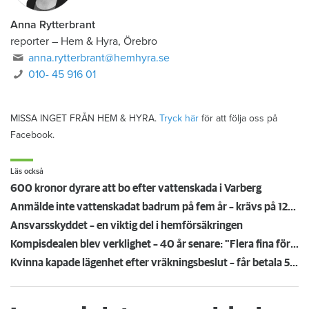
Anna Rytterbrant
reporter
–
Hem & Hyra, Örebro
anna.rytterbrant@hemhyra.se
010- 45 916 01
MISSA INGET FRÅN HEM & HYRA.
Tryck här
för att följa oss på
Facebook.
Läs också
600 kronor dyrare att bo efter vattenskada i Varberg
Anmälde inte vattenskadat badrum på fem år – krävs på 125 000 kronor
Ansvarsskyddet – en viktig del i hemförsäkringen
Kompisdealen blev verklighet – 40 år senare: "Flera fina fördelar med att dela bostad"
Kvinna kapade lägenhet efter vräkningsbeslut – får betala 50 000