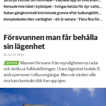
Satte på vattnet och somnade – vaknade upp av översvämning hos grannen
Rensade inte hålet i kylskåpet – tvingas betala för dyr vattenskada
Naken gängkriminell knivhotade granne efter balkongklättring
Kompisdealen blev verklighet – 40 år senare: "Flera fina fördelar med att dela bostad"
Försvunnen man får behålla
sin lägenhet
29 JULI
KL 08:30
Mannen försvann från myndigheternas radar
GÖTEBORG
och ströks ur folkbokföringen. I hans lägenhet bodde 15
andra personer i olika omgångar. Men när värden ville
riva hans kontrakt dök han upp igen.