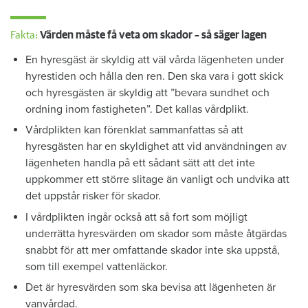
Fakta:
Värden måste få veta om skador – så säger lagen
En hyresgäst är skyldig att väl vårda lägenheten under
hyrestiden och hålla den ren. Den ska vara i gott skick
och hyresgästen är skyldig att ”bevara sundhet och
ordning inom fastigheten”. Det kallas vårdplikt.
Vårdplikten kan förenklat sammanfattas så att
hyresgästen har en skyldighet att vid användningen av
lägenheten handla på ett sådant sätt att det inte
uppkommer ett större slitage än vanligt och undvika att
det uppstår risker för skador.
I vårdplikten ingår också att så fort som möjligt
underrätta hyresvärden om skador som måste åtgärdas
snabbt för att mer omfattande skador inte ska uppstå,
som till exempel vattenläckor.
Det är hyresvärden som ska bevisa att lägenheten är
vanvårdad.