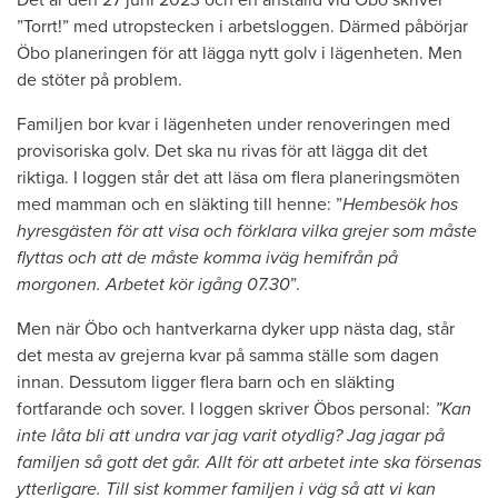
Det är den 27 juni 2023 och en anställd vid Öbo skriver
”Torrt!” med utropstecken i arbetsloggen. Därmed påbörjar
Öbo planeringen för att lägga nytt golv i lägenheten. Men
de stöter på problem.
Familjen bor kvar i lägenheten under renoveringen med
provisoriska golv. Det ska nu rivas för att lägga dit det
riktiga. I loggen står det att läsa om flera planeringsmöten
med mamman och en släkting till henne: ”
Hembesök hos
hyresgästen för att visa och förklara vilka grejer som måste
flyttas och att de måste komma iväg hemifrån på
morgonen. Arbetet kör igång 07.30
”.
Men när Öbo och hantverkarna dyker upp nästa dag, står
det mesta av grejerna kvar på samma ställe som dagen
innan. Dessutom ligger flera barn och en släkting
fortfarande och sover. I loggen skriver Öbos personal:
”Kan
inte låta bli att undra var jag varit otydlig? Jag jagar på
familjen så gott det går. Allt för att arbetet inte ska försenas
ytterligare. Till sist kommer familjen i väg så att vi kan