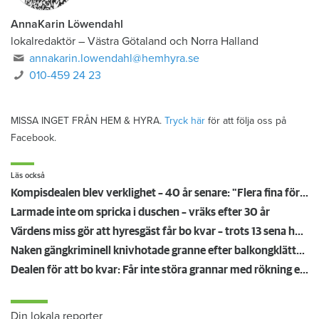
AnnaKarin Löwendahl
lokalredaktör
–
Västra Götaland och Norra Halland
annakarin.lowendahl@hemhyra.se
010-459 24 23
MISSA INGET FRÅN HEM & HYRA.
Tryck här
för att följa oss på
Facebook.
Läs också
Kompisdealen blev verklighet – 40 år senare: "Flera fina fördelar med att dela bostad"
Larmade inte om spricka i duschen – vräks efter 30 år
Värdens miss gör att hyresgäst får bo kvar – trots 13 sena hyror
Naken gängkriminell knivhotade granne efter balkongklättring
Dealen för att bo kvar: Får inte störa grannar med rökning eller utsätta dem för brandfara
Din lokala reporter