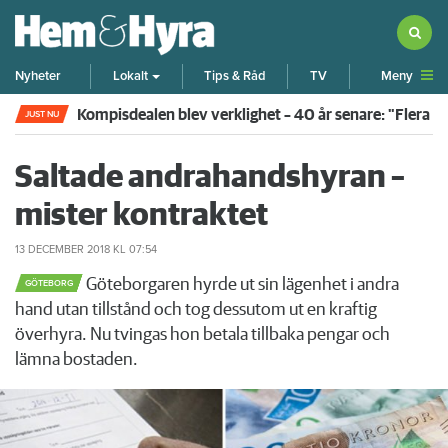
Meny
Nyheter
Lokalt
Tips & Råd
TV
Kompisdealen blev verklighet – 40 år senare: "Flera f
JUST NU
Saltade andrahandshyran –
mister kontraktet
13 DECEMBER 2018
KL 07:54
Göteborgaren hyrde ut sin lägenhet i andra
GÖTEBORG
hand utan tillstånd och tog dessutom ut en kraftig
överhyra. Nu tvingas hon betala tillbaka pengar och
lämna bostaden.