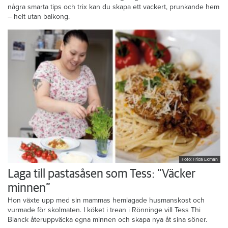
några smarta tips och trix kan du skapa ett vackert, prunkande hem
– helt utan balkong.
Foto: Frida Ekman
Laga till pastasåsen som Tess: ”Väcker
minnen”
Hon växte upp med sin mammas hemlagade husmanskost och
vurmade för skolmaten. I köket i trean i Rönninge vill Tess Thi
Blanck återuppväcka egna minnen och skapa nya åt sina söner.