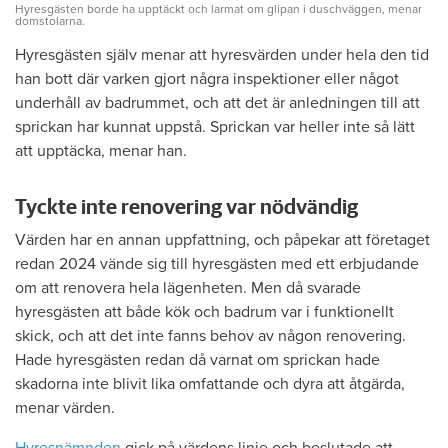
Hyresgästen borde ha upptäckt och larmat om glipan i duschväggen, menar
domstolarna.
Hyresgästen själv menar att hyresvärden under hela den tid
han bott där varken gjort några inspektioner eller något
underhåll av badrummet, och att det är anledningen till att
sprickan har kunnat uppstå. Sprickan var heller inte så lätt
att upptäcka, menar han.
Tyckte inte renovering var nödvändig
Värden har en annan uppfattning, och påpekar att företaget
redan 2024 vände sig till hyresgästen med ett erbjudande
om att renovera hela lägenheten. Men då svarade
hyresgästen att både kök och badrum var i funktionellt
skick, och att det inte fanns behov av någon renovering.
Hade hyresgästen redan då varnat om sprickan hade
skadorna inte blivit lika omfattande och dyra att åtgärda,
menar värden.
Hyresnämnden
gick på värdens linje och beslutade att