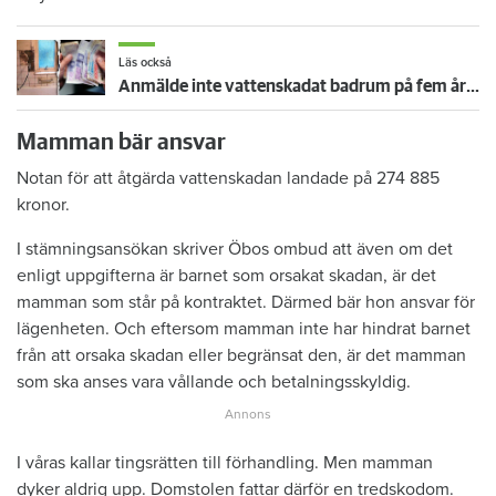
Läs också
Anmälde inte vattenskadat badrum på fem år – krävs på 125 000 kronor
Mamman bär ansvar
Notan för att åtgärda vattenskadan landade på 274 885
kronor.
I stämningsansökan skriver Öbos ombud att även om det
enligt uppgifterna är barnet som orsakat skadan, är det
mamman som står på kontraktet. Därmed bär hon ansvar för
lägenheten. Och eftersom mamman inte har hindrat barnet
från att orsaka skadan eller begränsat den, är det mamman
som ska anses vara vållande och betalningsskyldig.
I våras kallar tingsrätten till förhandling. Men mamman
dyker aldrig upp. Domstolen fattar därför en tredskodom.