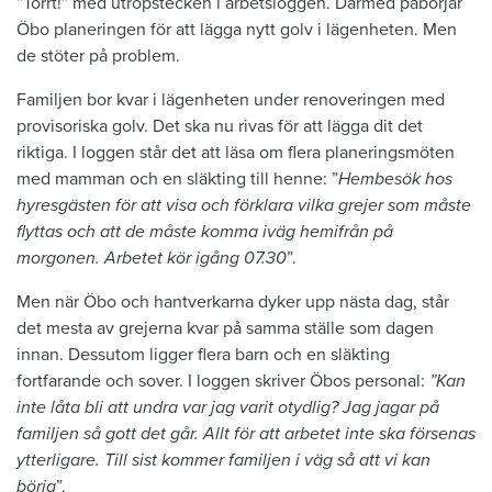
”Torrt!” med utropstecken i arbetsloggen. Därmed påbörjar
Öbo planeringen för att lägga nytt golv i lägenheten. Men
de stöter på problem.
Familjen bor kvar i lägenheten under renoveringen med
provisoriska golv. Det ska nu rivas för att lägga dit det
riktiga. I loggen står det att läsa om flera planeringsmöten
med mamman och en släkting till henne: ”
Hembesök hos
hyresgästen för att visa och förklara vilka grejer som måste
flyttas och att de måste komma iväg hemifrån på
morgonen. Arbetet kör igång 07.30
”.
Men när Öbo och hantverkarna dyker upp nästa dag, står
det mesta av grejerna kvar på samma ställe som dagen
innan. Dessutom ligger flera barn och en släkting
fortfarande och sover. I loggen skriver Öbos personal:
”Kan
inte låta bli att undra var jag varit otydlig? Jag jagar på
familjen så gott det går. Allt för att arbetet inte ska försenas
ytterligare. Till sist kommer familjen i väg så att vi kan
börja
”.