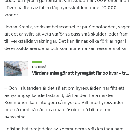
obetalda hyror. I genomsnitt var skulden 19 700 kronor, men
i över hälften av fallen låg hyresskulden under 10 000
kronor.
Johan Krantz, verksamhetscontroller på Kronofogden, säger
att det är svårt att veta varför så pass små skulder leder fram
till verkställda vräkningar. Det kan finnas olika förklaringar i
de enskilda ärendena och kommunerna kan resonera olika.
Läs också
Värdens miss gör att hyresgäst får bo kvar – trots 13 sena hyror
– Och i slutänden är det så att om hyresvärden har fått ett
avhysningsyrkande fastställt, då har den hela makten.
Kommunen kan inte göra så mycket. Vill inte hyresvärden
inte gå med på någon annan lösning, då blir det en
avhysning.
I nästan två tredjedelar av kommunerna vräktes inga barn