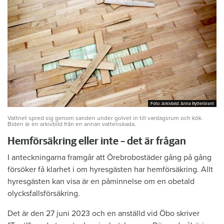
Foto: Arkivbild: Anna Rytterbrant
Foto: Arkivbild: Anna Rytterbrant
Vattnet spred sig genom sanden under golvet in till vardagsrum och kök.
Biden är en arkivbild från en annan vattenskada.
Hemförsäkring eller inte – det är frågan
I anteckningarna framgår att Örebrobostäder gång på gång
försöker få klarhet i om hyresgästen har hemförsäkring. Allt
hyresgästen kan visa är en påminnelse om en obetald
olycksfallsförsäkring.
Det är den 27 juni 2023 och en anställd vid Öbo skriver