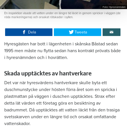
Foto: Hyresnämnden
En inspektion visade att vatten under en längre tid läckt in genom sprickor i väggen (de
röda markeringarna) och orsakat rötskador i syllen.
Dela
Tweeta
Hyresgästen har bott i lägenheten i skånska Båstad sedan
1995 men måste nu flytta sedan hans kontrakt prövats både
i hyresnämnden och i hovrätten.
Skada upptäcktes av hantverkare
Det var när hyresvärdens hantverkare skulle byta ett
duschmunstycke under hösten förra året som en spricka i
plastmattan på väggen i duschen upptäcktes. Strax efter
detta lät värden ett företag göra en besiktning av
badrummet. Då upptäcktes att vatten läckt från den trasiga
svetsskarven under en längre tid och orsakat omfattande
vattenskador.