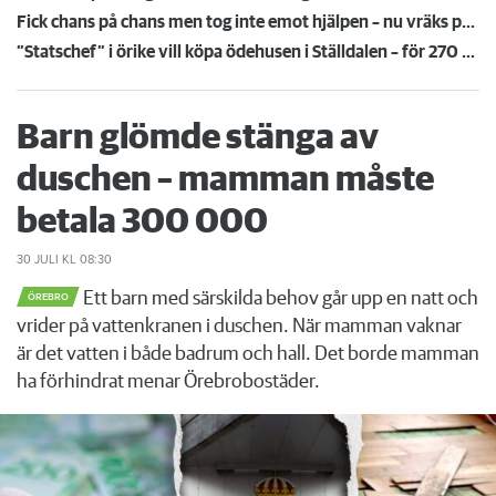
Fick chans på chans men tog inte emot hjälpen – nu vräks paret: ”Tragiskt"
”Statschef” i örike vill köpa ödehusen i Ställdalen – för 270 miljoner: Ska återställas i toppskick
Barn glömde stänga av
duschen – mamman måste
betala 300 000
30 JULI
KL 08:30
Ett barn med särskilda behov går upp en natt och
ÖREBRO
vrider på vattenkranen i duschen. När mamman vaknar
är det vatten i både badrum och hall. Det borde mamman
ha förhindrat menar Örebrobostäder.