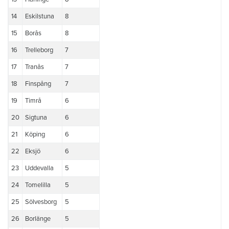
14
Eskilstuna
8
15
Borås
8
16
Trelleborg
7
17
Tranås
7
18
Finspång
7
19
Timrå
6
20
Sigtuna
6
21
Köping
6
22
Eksjö
6
23
Uddevalla
5
24
Tomelilla
5
25
Sölvesborg
5
26
Borlänge
5