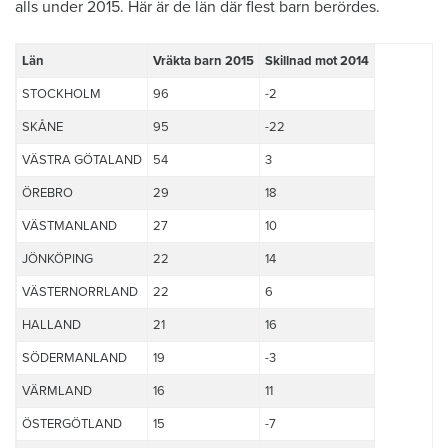
alls under 2015. Här är de län där flest barn berördes.
Län
Vräkta barn 2015
Skillnad mot 2014
STOCKHOLM
96
-2
SKÅNE
95
-22
VÄSTRA GÖTALAND
54
3
ÖREBRO
29
18
VÄSTMANLAND
27
10
JÖNKÖPING
22
14
VÄSTERNORRLAND
22
6
HALLAND
21
16
SÖDERMANLAND
19
-3
VÄRMLAND
16
11
ÖSTERGÖTLAND
15
-7