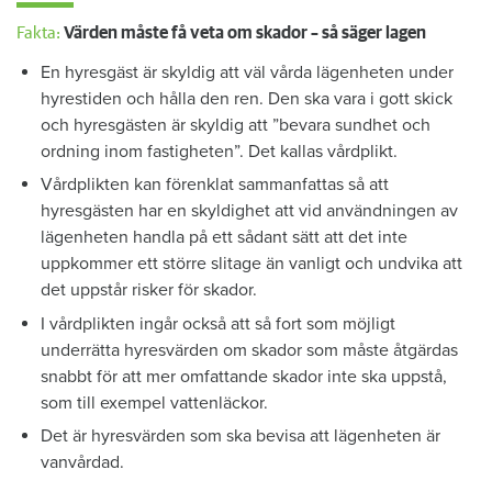
Fakta:
Värden måste få veta om skador – så säger lagen
En hyresgäst är skyldig att väl vårda lägenheten under
hyrestiden och hålla den ren. Den ska vara i gott skick
och hyresgästen är skyldig att ”bevara sundhet och
ordning inom fastigheten”. Det kallas vårdplikt.
Vårdplikten kan förenklat sammanfattas så att
hyresgästen har en skyldighet att vid användningen av
lägenheten handla på ett sådant sätt att det inte
uppkommer ett större slitage än vanligt och undvika att
det uppstår risker för skador.
I vårdplikten ingår också att så fort som möjligt
underrätta hyresvärden om skador som måste åtgärdas
snabbt för att mer omfattande skador inte ska uppstå,
som till exempel vattenläckor.
Det är hyresvärden som ska bevisa att lägenheten är
vanvårdad.