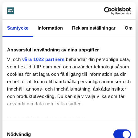
Anna Rytterbrant
reporter
–
Hem & Hyra, Örebro
anna.rytterbrant@hemhyra.se
010- 45 916 01
Samtycke
Information
Reklaminställningar
Om
MISSA INGET FRÅN HEM & HYRA.
Tryck här
för att följa oss på
Ansvarsfull användning av dina uppgifter
Facebook.
Vi och
våra 1022 partners
behandlar din personliga data,
som t.ex. ditt IP-nummer, och använder teknologi såsom
Läs också
cookies för att lagra och få tillgång till information på din
600 kronor dyrare att bo efter vattenskada i Varberg
enhet för att kunna tillhandahålla personliga annonser och
Anmälde inte vattenskadat badrum på fem år – krävs på 125 000 kronor
innehåll, annons- och innehållsmätning, åskådarinsikter
Ansvarsskyddet – en viktig del i hemförsäkringen
och produktutveckling. Du kan själv välja vilka som får
Kompisdealen blev verklighet – 40 år senare: "Flera fina fördelar med att dela bostad"
använda din data och i vilka syften.
Kvinna kapade lägenhet efter vräkningsbeslut – får betala 50 000
Med din tillåtelse skulle vi även vilja:
Samla in information om din geografiska plats
Samtyckesval
Larmade inte om spricka i
Nödvändig
som kan ha en noggrannhet på upp till flera meter