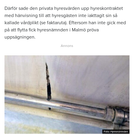
Därför sade den privata hyresvärden upp hyreskontraktet
med hänvisning till att hyresgästen inte iakttagit sin så
kallade vårdplikt (se faktaruta). Eftersom han inte gick med
på att flytta fick hyresnämnden i Malmö pröva
uppsägningen.
Foto: Hyresnämnden
Foto: Hyresnämnden