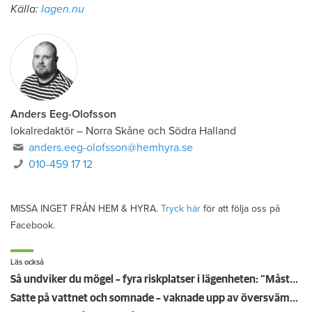
Källa:
lagen.nu
Anders Eeg-Olofsson
lokalredaktör
–
Norra Skåne och Södra Halland
anders.eeg-olofsson@hemhyra.se
010-459 17 12
MISSA INGET FRÅN HEM & HYRA.
Tryck här
för att följa oss på
Facebook.
Läs också
Så undviker du mögel – fyra riskplatser i lägenheten: ”Måste städa bort”
Satte på vattnet och somnade – vaknade upp av översvämning hos grannen