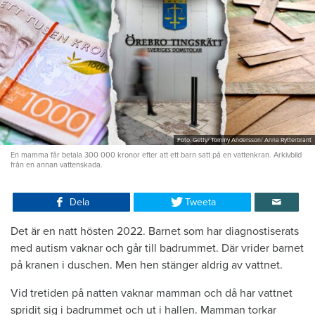
Foto: Getty/ Tommy Andersson/ Anna Rytterbrant
En mamma får betala 300 000 kronor efter att ett barn satt på en vattenkran. Arkivbild
från en annan vattenskada.
Dela
Tweeta
Det är en natt hösten 2022. Barnet som har diagnostiserats
med autism vaknar och går till badrummet. Där vrider barnet
på kranen i duschen. Men hen stänger aldrig av vattnet.
Vid tretiden på natten vaknar mamman och då har vattnet
spridit sig i badrummet och ut i hallen. Mamman torkar