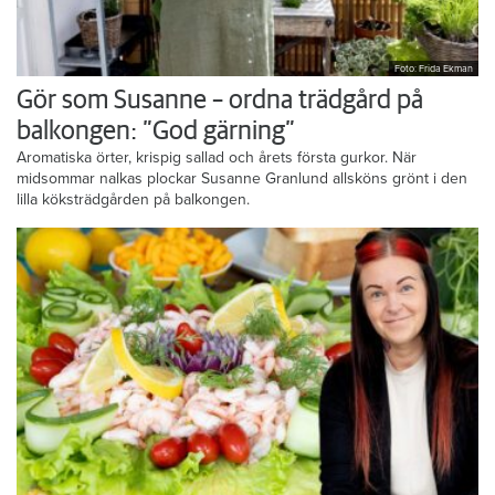
Foto: Frida Ekman
Gör som Susanne – ordna trädgård på
balkongen: ”God gärning”
Aromatiska örter, krispig sallad och årets första gurkor. När
midsommar nalkas plockar Susanne Granlund allsköns grönt i den
lilla köksträdgården på balkongen.