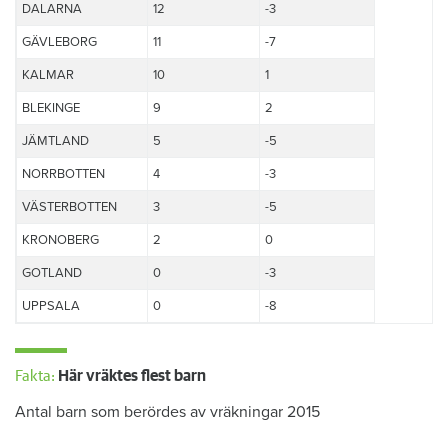
DALARNA
12
-3
GÄVLEBORG
11
-7
KALMAR
10
1
BLEKINGE
9
2
JÄMTLAND
5
-5
NORRBOTTEN
4
-3
VÄSTERBOTTEN
3
-5
KRONOBERG
2
0
GOTLAND
0
-3
UPPSALA
0
-8
Fakta:
Här vräktes flest barn
Antal barn som berördes av vräkningar 2015