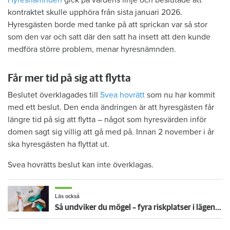
kontraktet skulle upphöra från sista januari 2026.
Hyresgästen borde med tanke på att sprickan var så stor
som den var och satt där den satt ha insett att den kunde
medföra större problem, menar hyresnämnden.
Får mer tid på sig att flytta
Beslutet överklagades till
Svea hovrätt
som nu har kommit
med ett beslut. Den enda ändringen är att hyresgästen får
längre tid på sig att flytta – något som hyresvärden inför
domen sagt sig villig att gå med på. Innan 2 november i år
ska hyresgästen ha flyttat ut.
Svea hovrätts beslut kan inte överklagas.
Läs också
Så undviker du mögel – fyra riskplatser i lägenheten: ”Måste städa bort”