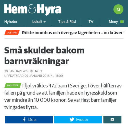
Meny
Nyheter
Lokalt
Tips & Råd
TV
Pensionären begick övergrepp mot grannflickan – nu 
JUST NU
Små skulder bakom
barnvräkningar
29 JANUARI 2016
KL 14:33
UPPDATERAD
29 JANUARI 2016
KL 15:00
I fjol vräktes 472 barn i Sverige. I över hälften av
NYHETER
fallen på grund av att familjen hade en hyresskuld som
var mindre än 10 000 kronor. Se var flest barnfamiljer
tvingades flytta.
Dela
Tweeta