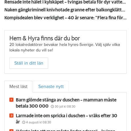
Rensade inte hålet i kylskåpet – tvingas betala för dyr vattenskada
Naken gängkriminell knivhotade granne efter balkongklättring
Kompisdealen blev verklighet – 40 år senare: "Flera fina fördelar med att dela bostad"
Hem & Hyra finns där du bor
20 lokalredaktörer bevakar hela hyres-Sverige. Välj själv vilka
lokala nyheter du vill se!
Ställ in ditt län
Mest läst
Senaste nytt
Barn glömde stänga av duschen – mamman måste
betala 300 000
30 juli
kl 08:30
Larmade inte om spricka i duschen – vräks efter 30
år
4 augusti
kl 08:30