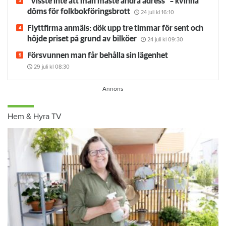
”Visste inte att man måste ändra adress” – kvinna
döms för folkbokföringsbrott
24 juli
kl 16:10
Flyttfirma anmäls: dök upp tre timmar för sent och
höjde priset på grund av bilköer
24 juli
kl 09:30
Försvunnen man får behålla sin lägenhet
29 juli
kl 08:30
Hem & Hyra TV