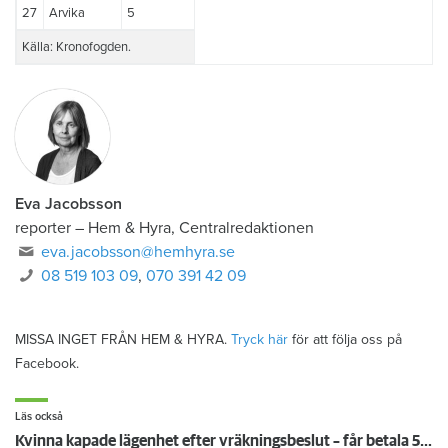
27
Arvika
5
Källa: Kronofogden.
Eva Jacobsson
reporter
–
Hem & Hyra, Centralredaktionen
eva.jacobsson@hemhyra.se
08 519 103 09
,
070 391 42 09
MISSA INGET FRÅN HEM & HYRA.
Tryck här
för att följa oss på
Facebook.
Läs också
Kvinna kapade lägenhet efter vräkningsbeslut – får betala 50 000