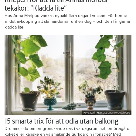
tekakor: ”Kladda lite”
Hos Anna Maripuu vankas nybakt flera dagar i veckan. För henne
är det avkoppling att slå händerna runt en deg – och den får gärna
kladda lite.
Foto: Karin Hasselström/Newbotanic.se
15 smarta trix för att odla utan balkong
Drömmer du om en grönskande oas i vardagsrummet, en örtagård i
köket eller kanske en välsmakande gurkgardin i fönstret? Med