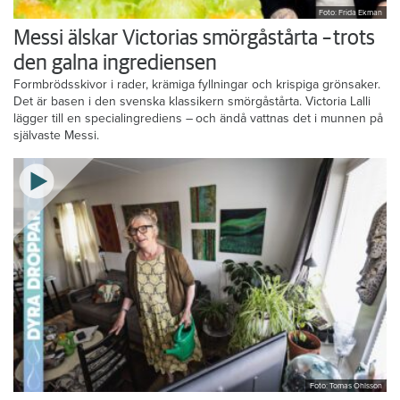
Foto: Frida Ekman
Messi älskar Victorias smörgåstårta – trots
den galna ingrediensen
Formbrödsskivor i rader, krämiga fyllningar och krispiga grönsaker.
Det är basen i den svenska klassikern smörgåstårta. Victoria Lalli
lägger till en specialingrediens – och ändå vattnas det i munnen på
självaste Messi.
Foto: Tomas Ohlsson