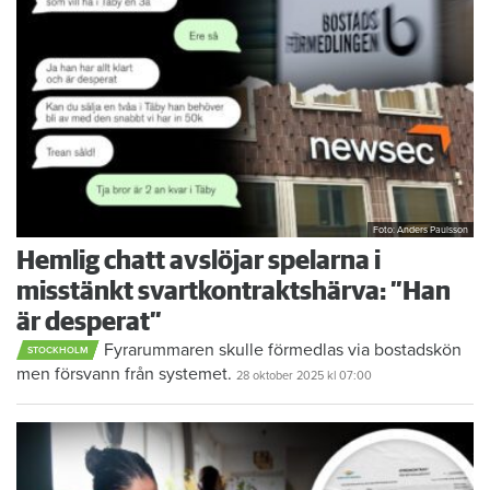
Foto: Anders Paulsson
Hemlig chatt avslöjar spelarna i
misstänkt svartkontraktshärva: ”Han
är desperat”
Fyrarummaren skulle förmedlas via bostadskön
STOCKHOLM
men försvann från systemet.
28 oktober 2025
kl 07:00