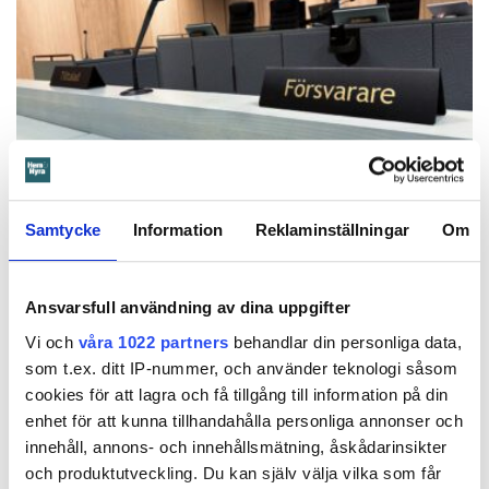
Foto: Anders Paulsson
Advokat försvarade misstänkt
Samtycke
Information
Reklaminställningar
Om
svartkontraktshandlare – står själv
åtalad för grovt bostadsfusk
Polisen utreder svarthandel hos förvaltaren
STOCKHOLM
Ansvarsfull användning av dina uppgifter
Newsec i Stockholm och flera personer misstänks ha sålt
Vi och
våra 1022 partners
behandlar din personliga data,
hyreskontrakt. En av dessa har försvarats av en advokat som
som t.ex. ditt IP-nummer, och använder teknologi såsom
samtidigt åtalas för att ha lurat en bank på miljonlån. Efter
cookies för att lagra och få tillgång till information på din
att uppgifterna kommit fram och åklagaren protesterat byts
advokaten ut på begäran av klienten.
enhet för att kunna tillhandahålla personliga annonser och
23 juni 2025
kl 13:00
innehåll, annons- och innehållsmätning, åskådarinsikter
och produktutveckling. Du kan själv välja vilka som får