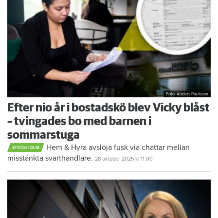
Foto: Anders Paulsson
Efter nio år i bostadskö blev Vicky blåst
– tvingades bo med barnen i
sommarstuga
Hem & Hyra avslöja fusk via chattar mellan
STOCKHOLM
misstänkta svarthandlare.
28 oktober 2025
kl 11:00