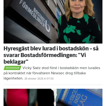
Hyresgäst blev lurad i bostadskön – så
svarar Bostadsförmedlingen: ”Vi
beklagar”
Vicky Saéz stod först i bostadskön men lurades
STOCKHOLM
på kontraktet när förvaltaren Newsec drog tillbaka
lägenheten.
28 oktober 2025
kl 07:00