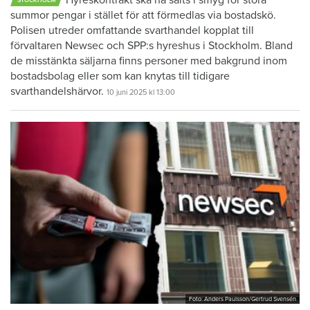
Hyreskontrakt ska ha sålts i smyg för stora
STOCKHOLM
summor pengar i stället för att förmedlas via bostadskö.
Polisen utreder omfattande svarthandel kopplat till
förvaltaren Newsec och SPP:s hyreshus i Stockholm. Bland
de misstänkta säljarna finns personer med bakgrund inom
bostadsbolag eller som kan knytas till tidigare
svarthandelshärvor.
10 juni 2025
kl 13:00
Foto: Anders Paulsson/Gertrud Svensén