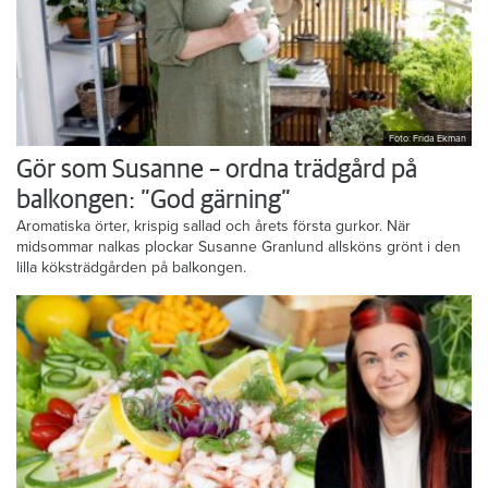
Foto: Frida Ekman
Gör som Susanne – ordna trädgård på
balkongen: ”God gärning”
Aromatiska örter, krispig sallad och årets första gurkor. När
midsommar nalkas plockar Susanne Granlund allsköns grönt i den
lilla köksträdgården på balkongen.