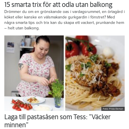
15 smarta trix för att odla utan balkong
Drömmer du om en grönskande oas i vardagsrummet, en örtagård i
köket eller kanske en välsmakande gurkgardin i fönstret? Med
några smarta tips och trix kan du skapa ett vackert, prunkande hem
– helt utan balkong.
Foto: Frida Ekman
Laga till pastasåsen som Tess: ”Väcker
minnen”