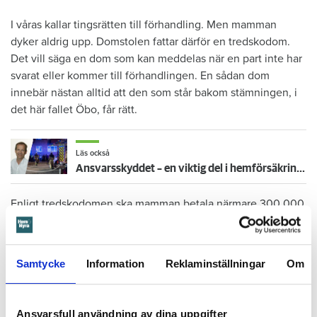
I våras kallar tingsrätten till förhandling. Men mamman
dyker aldrig upp. Domstolen fattar därför en tredskodom.
Det vill säga en dom som kan meddelas när en part inte har
svarat eller kommer till förhandlingen. En sådan dom
innebär nästan alltid att den som står bakom stämningen, i
det här fallet Öbo, får rätt.
Läs också
Ansvarsskyddet – en viktig del i hemförsäkringen
Enligt tredskodomen ska mamman betala närmare 300 000
kronor plus ränta för reparationerna av skadan, kostnaden
för inkasso samt Örebrobostäders rättegångskostnader.
Samtycke
Information
Reklaminställningar
Om
Det är fortfarande oklart om mamman har en hemförsäkring.
Ansvarsfull användning av dina uppgifter