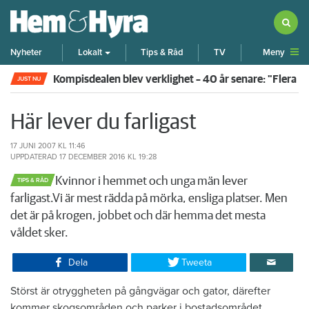
Meny
Nyheter
Lokalt
Tips & Råd
TV
Kompisdealen blev verklighet – 40 år senare: "Flera f
JUST NU
Här lever du farligast
17 JUNI 2007
KL 11:46
UPPDATERAD
17 DECEMBER 2016
KL 19:28
​Kvinnor i hemmet och unga män lever
TIPS & RÅD
farligast.Vi är mest rädda på mörka, ensliga platser. Men
det är på krogen, jobbet och där hemma det mesta
våldet sker.
Dela
Tweeta
Störst är otryggheten på gångvägar och gator, därefter
kommer skogsområden och parker i bostadsområdet,