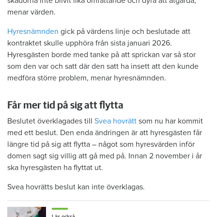
skadorna inte blivit lika omfattande och dyra att åtgärda,
menar värden.
Hyresnämnden
gick på värdens linje och beslutade att
kontraktet skulle upphöra från sista januari 2026.
Hyresgästen borde med tanke på att sprickan var så stor
som den var och satt där den satt ha insett att den kunde
medföra större problem, menar hyresnämnden.
Får mer tid på sig att flytta
Beslutet överklagades till
Svea hovrätt
som nu har kommit
med ett beslut. Den enda ändringen är att hyresgästen får
längre tid på sig att flytta – något som hyresvärden inför
domen sagt sig villig att gå med på. Innan 2 november i år
ska hyresgästen ha flyttat ut.
Svea hovrätts beslut kan inte överklagas.
Läs också