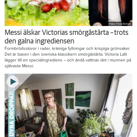
Foto: Frida Ekman
Messi älskar Victorias smörgåstårta – trots
den galna ingrediensen
Formbrödsskivor i rader, krämiga fyllningar och krispiga grönsaker.
Det är basen i den svenska klassikern smörgåstårta. Victoria Lalli
lägger till en specialingrediens – och ändå vattnas det i munnen på
självaste Messi.