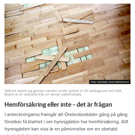
Foto: Arkivbild: Anna Rytterbrant
Foto: Arkivbild: Anna Rytterbrant
Vattnet spred sig genom sanden under golvet in till vardagsrum och kök.
Biden är en arkivbild från en annan vattenskada.
Hemförsäkring eller inte – det är frågan
I anteckningarna framgår att Örebrobostäder gång på gång
försöker få klarhet i om hyresgästen har hemförsäkring. Allt
hyresgästen kan visa är en påminnelse om en obetald