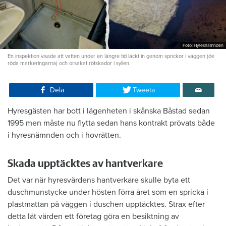
Foto: Hyresnämnden
En inspektion visade att vatten under en längre tid läckt in genom sprickor i väggen (de
röda markeringarna) och orsakat rötskador i syllen.
Dela
Tweeta
Hyresgästen har bott i lägenheten i skånska Båstad sedan
1995 men måste nu flytta sedan hans kontrakt prövats både
i hyresnämnden och i hovrätten.
Skada upptäcktes av hantverkare
Det var när hyresvärdens hantverkare skulle byta ett
duschmunstycke under hösten förra året som en spricka i
plastmattan på väggen i duschen upptäcktes. Strax efter
detta lät värden ett företag göra en besiktning av