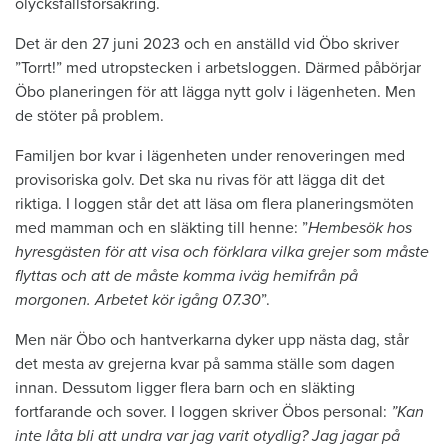
olycksfallsförsäkring.
Det är den 27 juni 2023 och en anställd vid Öbo skriver
”Torrt!” med utropstecken i arbetsloggen. Därmed påbörjar
Öbo planeringen för att lägga nytt golv i lägenheten. Men
de stöter på problem.
Familjen bor kvar i lägenheten under renoveringen med
provisoriska golv. Det ska nu rivas för att lägga dit det
riktiga. I loggen står det att läsa om flera planeringsmöten
med mamman och en släkting till henne: ”
Hembesök hos
hyresgästen för att visa och förklara vilka grejer som måste
flyttas och att de måste komma iväg hemifrån på
morgonen. Arbetet kör igång 07.30
”.
Men när Öbo och hantverkarna dyker upp nästa dag, står
det mesta av grejerna kvar på samma ställe som dagen
innan. Dessutom ligger flera barn och en släkting
fortfarande och sover. I loggen skriver Öbos personal:
”Kan
inte låta bli att undra var jag varit otydlig? Jag jagar på