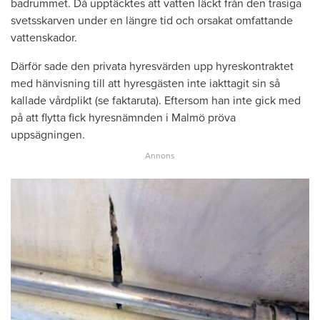
badrummet. Då upptäcktes att vatten läckt från den trasiga
svetsskarven under en längre tid och orsakat omfattande
vattenskador.
Därför sade den privata hyresvärden upp hyreskontraktet
med hänvisning till att hyresgästen inte iakttagit sin så
kallade vårdplikt (se faktaruta). Eftersom han inte gick med
på att flytta fick hyresnämnden i Malmö pröva
uppsägningen.