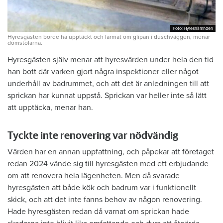
Foto: Hyresnämnden
Foto: Hyresnämnden
Hyresgästen borde ha upptäckt och larmat om glipan i duschväggen, menar
domstolarna.
Hyresgästen själv menar att hyresvärden under hela den tid
han bott där varken gjort några inspektioner eller något
underhåll av badrummet, och att det är anledningen till att
sprickan har kunnat uppstå. Sprickan var heller inte så lätt
att upptäcka, menar han.
Tyckte inte renovering var nödvändig
Värden har en annan uppfattning, och påpekar att företaget
redan 2024 vände sig till hyresgästen med ett erbjudande
om att renovera hela lägenheten. Men då svarade
hyresgästen att både kök och badrum var i funktionellt
skick, och att det inte fanns behov av någon renovering.
Hade hyresgästen redan då varnat om sprickan hade