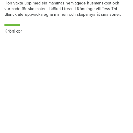
Hon växte upp med sin mammas hemlagade husmanskost och
vurmade för skolmaten. I köket i trean i Rönninge vill Tess Thi
Blanck återuppväcka egna minnen och skapa nya åt sina söner.
Krönikor
Du läser:
Här lever du farligast
Hem & Hyras chefredaktör: Skiljemännen
tjänar stora pengar – och du betalar för