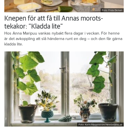
Foto: Frida Ekman
Knepen för att få till Annas morots-
tekakor: ”Kladda lite”
Hos Anna Maripuu vankas nybakt flera dagar i veckan. För henne
är det avkoppling att slå händerna runt en deg – och den får gärna
kladda lite.
Foto: Karin Hasselström/Newbotanic.se