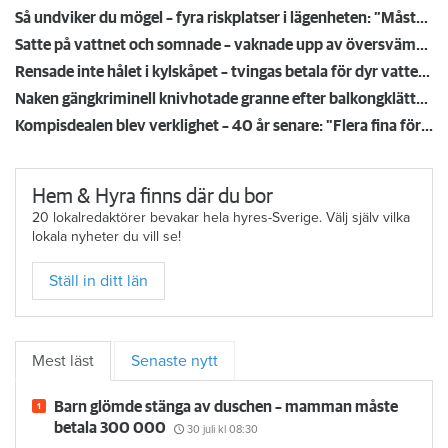
Så undviker du mögel – fyra riskplatser i lägenheten: ”Måste städa bort”
Satte på vattnet och somnade – vaknade upp av översvämning hos grannen
Rensade inte hålet i kylskåpet – tvingas betala för dyr vattenskada
Naken gängkriminell knivhotade granne efter balkongklättring
Kompisdealen blev verklighet – 40 år senare: "Flera fina fördelar med att dela bostad"
Hem & Hyra finns där du bor
20 lokalredaktörer bevakar hela hyres-Sverige. Välj själv vilka
lokala nyheter du vill se!
Ställ in ditt län
Mest läst
Senaste nytt
Barn glömde stänga av duschen – mamman måste
betala 300 000
30 juli
kl 08:30