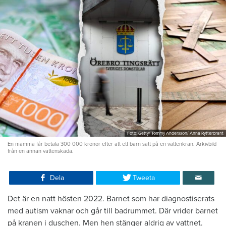
Foto: Getty/ Tommy Andersson/ Anna Rytterbrant
En mamma får betala 300 000 kronor efter att ett barn satt på en vattenkran. Arkivbild
från en annan vattenskada.
Dela
Tweeta
Det är en natt hösten 2022. Barnet som har diagnostiserats
med autism vaknar och går till badrummet. Där vrider barnet
på kranen i duschen. Men hen stänger aldrig av vattnet.