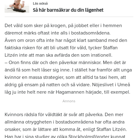
Läs också
Så här barnsäkrar du din lägenhet
Det våld som sker på krogen, på jobbet eller i hemmen
däremot märks oftast inte alls i bostadsområdena.
Även om oron ofta inte har något klart samband med den
faktiska risken för att bli utsatt för våld, tycker Staffan
Litzén inte att man ska avfärda den som irrationell.
– Oron finns där och den påverkar människor. Men det är
ändå få som helt låser sig inne. I stället har framför allt unga
kvinnor en massa strategier, som att alltid ta taxi hem, att
aldrig gå ensam på natten och så vidare. Nöjeslivet i Umeå
låg ju inte helt nere när Hagamannen härjade, till exempel.
Kvinnors rädsla för våldtäkt är svår att påverka. Den mer
allmänna otryggheten i bostadsområdena har ofta andra
orsaker, som är lättare att komma åt, enligt Staffan Litzén.
Han har i sina studier av olika Stockholmsförorter kunnat