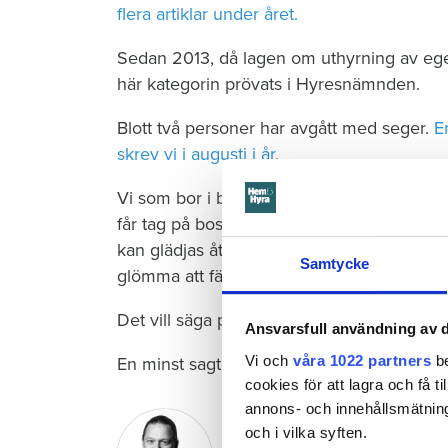
flera artiklar under året.
Sedan 2013, då lagen om uthyrning av ege
här kategorin prövats i Hyresnämnden.
Blott två personer har avgått med seger.
E
skrev vi i augusti i år.
Vi som bor i bostadsrätt och känner för at
får tag på bostad på annat sätt, kan fortsätt
kan glädjas åt de miljoner vi sannolikt tjän
Samtycke
glömma att fälla ner toalettringen eller somn
Det vill säga på att bo.
Ansvarsfull användning av d
Vi och
våra 1022 partners
be
En minst sagt svår logik att greppa.
cookies för att lagra och få t
annons- och innehållsmätning
Johan Sjöholm
och i vilka syften.
Redaktionschef Hem & Hyra