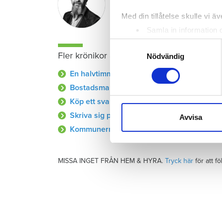
johan.sjoholm@hemhyra.
Med din tillåtelse skulle vi äve
Samla in information 
Identifiera din enhet 
Samtyckesval
Fler krönikor av Johan Sjöholm
Ta reda på mer om hur dina pe
Nödvändig
eller dra tillbaka ditt samtyc
En halvtimme i rätten kunde ha sabbat Mar
Bostadsmarknaden göder ett tvåsamhetside
Vi använder enhetsidentifierar
Köp ett svartkontrakt – betala med samvet
sociala medier och analysera 
Skriva sig på en fejkadress – för många ett 
till de sociala medier och a
Avvisa
med annan information som du 
Kommunerna som ogenerat dubbelbeskatta
MISSA INGET FRÅN HEM & HYRA.
Tryck här
för att f