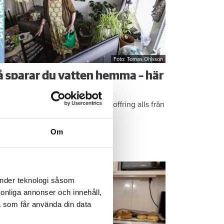
Foto: Tomas Ohlsson
å sparar du vatten hemma – här
r Kristins bästa tips
epen är enkla: ”Det är ingen uppoffring alls från
n sida”, säger Kristin Rydberg.
Om
ps & Råd
änder teknologi såsom
rsonliga annonser och innehåll,
a som får använda din data