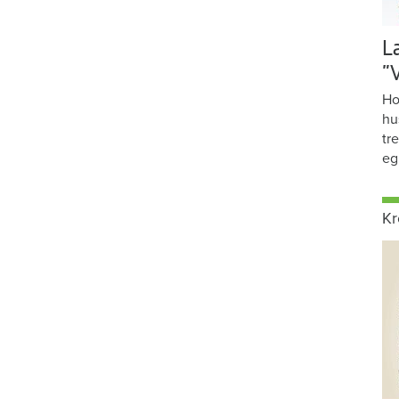
L
”
Ho
hu
tr
eg
Kr