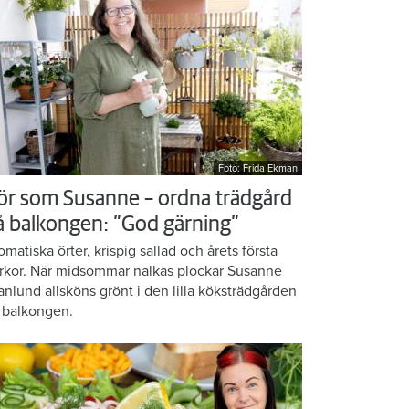
Foto: Frida Ekman
ör som Susanne – ordna trädgård
å balkongen: ”God gärning”
omatiska örter, krispig sallad och årets första
rkor. När midsommar nalkas plockar Susanne
anlund allsköns grönt i den lilla köksträdgården
 balkongen.