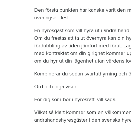
Den första punkten har kanske varit den
överlägset flest.
En hyresgäst som vill hyra ut i andra hand u
Om du frestas att ta ut överhyra kan din hy
fördubbling av tiden jämfört med förut. Lägg 
med kontraktet om din girighet kommer up
om du hyr ut din lägenhet utan värdens lo
Kombinerar du sedan svartuthyrning och öve
Ord och inga visor.
För dig som bor i hyresrätt, vill säga.
Vilket så klart kommer som en välkommen å
andrahandshyresgäster i den svenska hyr