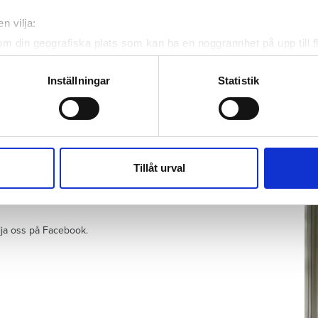
se
n vilja:
om din geografiska plats som kan ha en noggrannhet på upp till f
genom att aktivt skanna den för specifika kännetecken (fingeravt
rsonliga uppgifter behandlas och ställ in dina preferenser i
deta
Inställningar
Statistik
K
ke när som helst från cookie-förklaringen.
te
iams liv – men någon råkade bry sig
al som doftar unket av 1950-tal
Ho
e för att anpassa innehållet och annonserna till användarna, tillh
ve
et om plånboken är tunn
vår trafik. Vi vidarebefordrar även sådana identifierare och anna
hä
brott lätt att leva med
nnons- och analysföretag som vi samarbetar med. Dessa kan i sin
Tillåt urval
lit
har tillhandahållit eller som de har samlat in när du har använt 
r sina hyresgäster
ölja oss på Facebook.