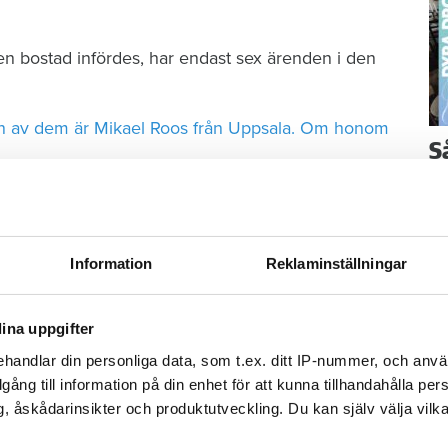
n bostad infördes, har endast sex ärenden i den
n av dem är Mikael Roos från Uppsala. Om honom
S
ä
t skinna någon student eller gästarbetare som inte
Kn
a att göra så tämligen riskfritt. Samtidigt som vi
mi
at på diverse samhällsnyttiga aktiviteter som att
Information
Reklaminställningar
a för tidigt i soffan på fredag kväll.
Ti
ina uppgifter
handlar din personliga data, som t.ex. ditt IP-nummer, och anv
illgång till information på din enhet för att kunna tillhandahålla pe
, åskådarinsikter och produktutveckling. Du kan själv välja vilk