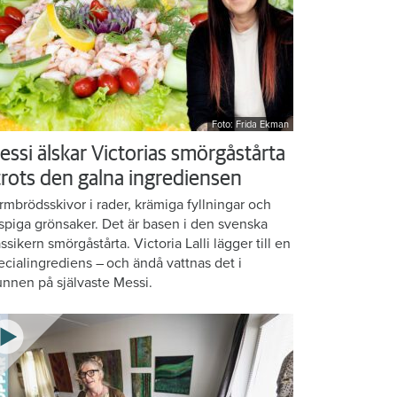
Foto: Frida Ekman
essi älskar Victorias smörgåstårta
 trots den galna ingrediensen
rmbrödsskivor i rader, krämiga fyllningar och
ispiga grönsaker. Det är basen i den svenska
assikern smörgåstårta. Victoria Lalli lägger till en
ecialingrediens – och ändå vattnas det i
nnen på självaste Messi.