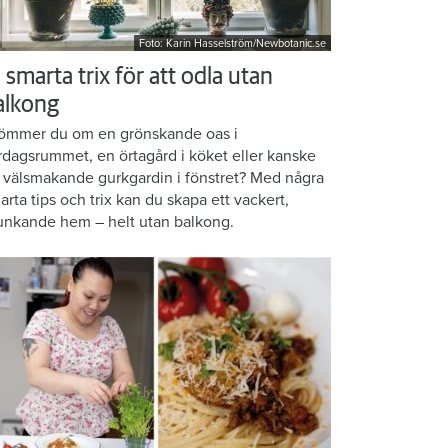
Foto: Karin Hasselström/Newbotanic.se
 smarta trix för att odla utan
alkong
ömmer du om en grönskande oas i
rdagsrummet, en örtagård i köket eller kanske
 välsmakande gurkgardin i fönstret? Med några
arta tips och trix kan du skapa ett vackert,
unkande hem – helt utan balkong.