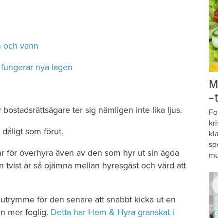
n och vann
 fungerar nya lagen
M
–
ostadsrättsägare ter sig nämligen inte lika ljus.
Fo
kr
dåligt som förut.
kl
sp
ngar för överhyra även av den som hyr ut sin ägda
mu
 tvist är så ojämna mellan hyresgäst och värd att
 utrymme för den senare att snabbt kicka ut en
n mer foglig.
Detta har Hem & Hyra granskat i