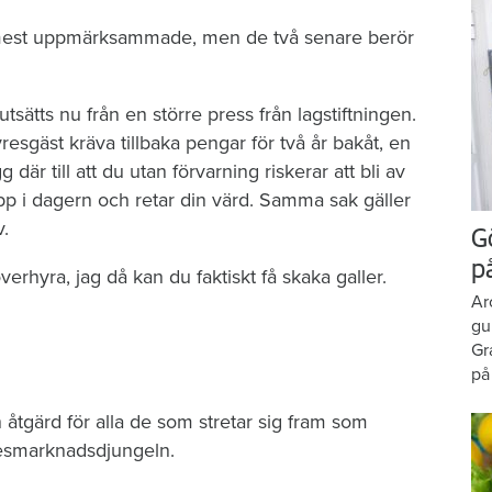
 mest uppmärksammade, men de två senare berör
tsätts nu från en större press från lagstiftningen.
resgäst kräva tillbaka pengar för två år bakåt, en
där till att du utan förvarning riskerar att bli av
p i dagern och retar din värd. Samma sak gäller
v.
G
p
rhyra, jag då kan du faktiskt få skaka galler.
Ar
gu
Gr
på
tgärd för alla de som stretar sig fram som
esmarknadsdjungeln.