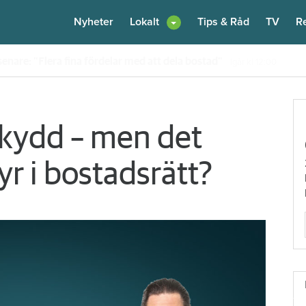
Nyheter
Lokalt
Tips & Råd
TV
R
enare: "Flera fina fördelar med att dela bostad"
Igår kl 12:00
skydd – men det
r i bostadsrätt?