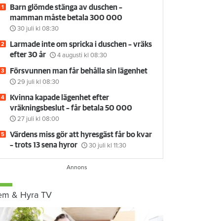
Barn glömde stänga av duschen –
mamman måste betala 300 000
30 juli
kl 08:30
Larmade inte om spricka i duschen – vräks
efter 30 år
4 augusti
kl 08:30
Försvunnen man får behålla sin lägenhet
29 juli
kl 08:30
Kvinna kapade lägenhet efter
vräkningsbeslut – får betala 50 000
27 juli
kl 08:00
Värdens miss gör att hyresgäst får bo kvar
– trots 13 sena hyror
30 juli
kl 11:30
em & Hyra TV