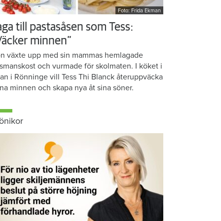
Foto: Frida Ekman
aga till pastasåsen som Tess:
Väcker minnen”
n växte upp med sin mammas hemlagade
smanskost och vurmade för skolmaten. I köket i
ean i Rönninge vill Tess Thi Blanck återuppväcka
na minnen och skapa nya åt sina söner.
önikor