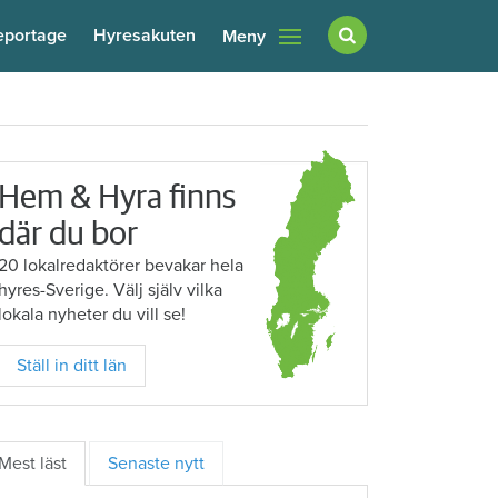
eportage
Hyresakuten
Meny
Hem & Hyra finns
där du bor
20 lokalredaktörer bevakar hela
hyres-Sverige. Välj själv vilka
lokala nyheter du vill se!
Ställ in ditt län
Mest läst
Senaste nytt