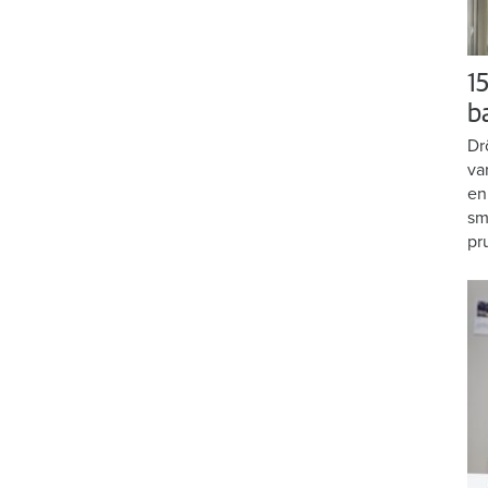
15
b
Dr
va
en
sm
pr